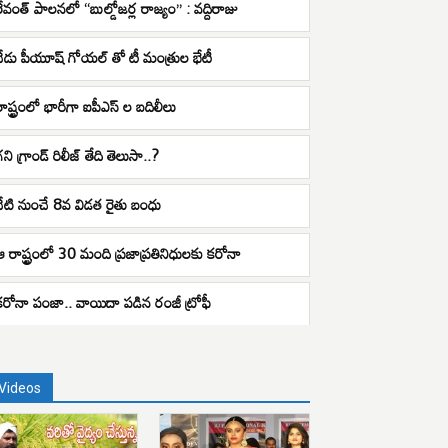
రేవంత్ పాలనలో “బుల్డోజర్ల రాజ్యం” : వద్దిరాజు
నేడు పీయూష్ గోయల్ తో టీ మంత్రుల భేటీ
రాష్ట్రంలో భారీగా ఐపీఎస్ ల బదిలీలు
ని గ్రాండ్ రిలీజ్ తేది తెలుసా..?
నేటి నుంచే 8వ విడత రైతు బంధు
ఆ రాష్ట్రంలో 30 మంది ప్రజాప్రతినిధులకు కరోనా
కరోనా పంజా.. వాయిదా పడిన రంజీ ట్రోఫీ
Videos