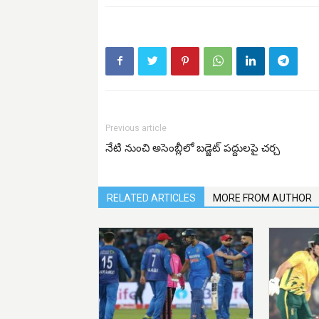
Previous article
నేటి నుంచి అసెంబ్లీలో బడ్జెట్ పద్దులపై చర్చ
RELATED ARTICLES
MORE FROM AUTHOR