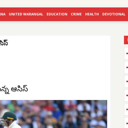
ANA
UNITED WARANGAL
EDUCATION
CRIME
HEALTH
DEVOTIONAL
సిస్
ున్న ఆసిస్