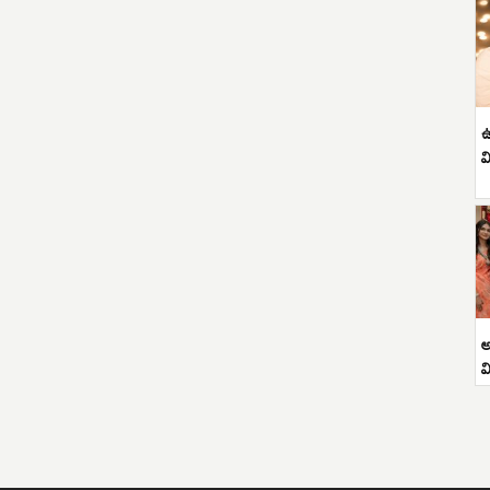
ఉ
వ
అ
వ