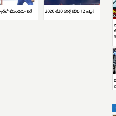
యాచ్‌లో టీమిండియా ఔట్
2028 టీ20 వరల్డ్ కప్‌కు 12 జట్లు!
భ
ల
గ
ద
బ