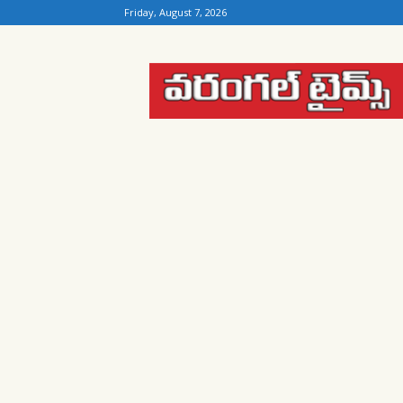
Friday, August 7, 2026
Warangal
Times