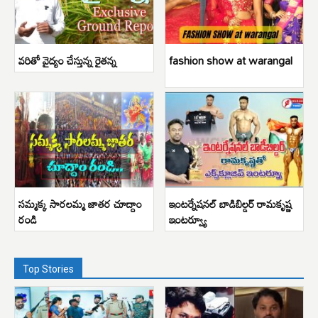
వరితో వైద్యం చేస్తున్న రైతన్న
fashion show at warangal
సమ్మక్క సారలమ్మ జాతర చూద్దాం
ఇంటర్నేషనల్ బాడిబిల్డర్ రామకృష్ణ
రండి
ఇంటర్వ్యూ
Top Stories