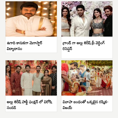
ఉగాది కానుకగా మెగాస్టార్
గ్రాండ్ గా అల్లు శిరీష్ ప్రీ వెడ్డింగ్
విద్యాదానం
రిసెప్షన్
అల్లు శిరీష్ హల్దీ ఫంక్షన్ లో విరోషి
వివాహ బంధంతో ఒక్కటైన రష్మిక-
సందడి
విజయ్