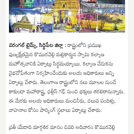
వరంగల్ టైమ్స్, సిద్ధిపేట జిల్లా :
రాష్ట్రంలోని ప్రముఖ
పుణ్యక్షేత్రమైన కొమురవెల్లి మల్లికార్జున స్వామి కల్యాణ
మహోత్సవానికి ఏర్పాట్లు సిద్ధమయ్యాయి. కల్యాణ వేడుకను
వైభవోపేతంగా నిర్వహించేందుకు ఆలయ అధికారులు అన్ని
ఏర్పాట్లు చేశారు. తెలంగాణ రాష్ట్రంలోని నలు మూలల నుంచే
కాకుండా మహారాష్ట్ర, ఛత్తీస్ గఢ్ నుంచి భక్తులు తరలిరానున్నారు.
ఈ మేరకు ఆలయ అధికారులు మంచినీరు, చలువ పందిళ్లు,
వాహనాల కోసం పార్కింగ్ స్థలాలు ఏర్పాట్లు చేశారు.
ప్రతీ యేడాది మార్గశిర మాసం చివరి ఆదివారం కొమురవెల్లి