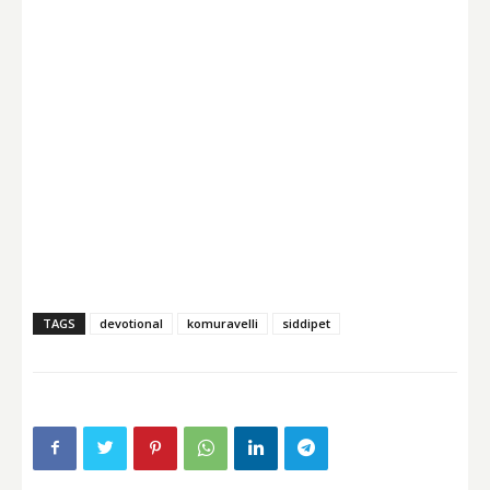
TAGS
devotional
komuravelli
siddipet