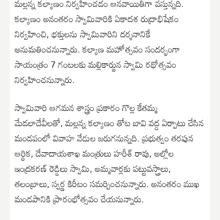
మల్లన్న కల్యాణం నిర్వహించడం ఆనవాయితీగా వస్తున్నది.
కల్యాణం అనంతరం స్వామివారికి ఏకాదశ రుద్రాభిషేకం
నిర్వహించి, భక్తులను స్వామివారిని దర్శనానికే
అనుమతించనున్నారు. కల్యాణ మహోత్సవం సందర్భంగా
సాయంత్రం 7 గంటలకు మల్లికార్జున స్వామి రథోత్సవం
నిర్వహించనున్నారు.
స్వామివారి ఆగమన శాస్త్రం ప్రకారం గొల్ల కేతమ్మ
మేడలాదేవీలతో, మల్లన్న కల్యాణం తోట బావి వద్ద ఏర్పాటు చేసిన
మండపంలో వివాహ వేడుల జరుగనున్నది. ప్రభుత్వం తరపున
ఆర్థిక, దేవాదాయశాఖ మంత్రులు హరీశ్ రావు, అల్లోల
ఇంద్రకరణ్ రెడ్డిలు స్వామి, అమ్మవార్లకు పట్టువస్త్రాలు,
తలంబ్రాలు, స్వర్ణ కిరీటం సమర్పించనున్నారు. అనంతరం ముఖ
మండపానికి ప్రారంభోత్సవం చేయనున్నారు.