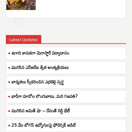
Latest Updates
ఉగాది కానుకగా మెగాస్టార్ విద్యాదానం
ముగిసిన ఎన్ఆర్ఐ శ్వేత అంత్యక్రియలు
బాధ్యతలు స్వీకరించిన ఎర్రబెల్లి స్వర్ణ
భారీగా మావోల లొంగుబాటు..మరి గణపతి?
ముగిసిన అమిత్ షా – రేవంత్ రెడ్డి భేటీ
25 వేల బోగస్ ఉద్యోగులపై ఫోరెన్సిక్ ఆడిట్