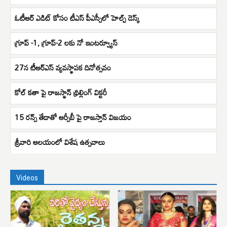
ఓటీఆర్ ఎడిట్ కోసం టీఎస్ పీఎస్సీలో హెల్ప్ డెస్క్
గ్రూప్ -1, గ్రూప్-2 లకు నో ఇంటర్వ్యూస్
27న టీఆర్ఎస్ వ్యవస్థాపక దినోత్సవం
కోల్ కతా పై రాజస్థాన్ థ్రిల్లింగ్ విక్టరీ
15 రన్స్ తేడాతో ఆర్సీబీ పై రాజస్తాన్ విజయం
శ్రీవారి ఆలయంలో విశేష ఉత్సవాలు
Videos