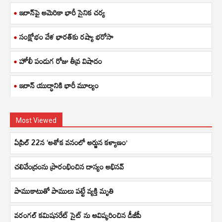
ఇరాన్‌పై అమెరికా భారీ సైనిక చర్య
సంక్షోభం వేళ భారత్‌కు రష్యా భరోసా
హోలీ పండుగ రోజు తీవ్ర విషాదం
ఇరాన్ యుద్ధానికి భారీ మూల్యం
Most Viewed
ఏప్రిల్ 22న ‘అశోక వనంలో అర్జున కళ్యాణం’
చలివేంద్రంను ప్రారంభించిన దాస్యం అభినవ్
పాముకాటుతో పాములు పట్టే వ్యక్తి మృతి
వరంగల్ కమిషనరేట్ సైట్ ను ఆవిష్కరించిన డీజీపీ