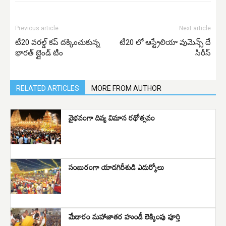
Previous article
Next article
టీ20 వరల్డ్ కప్ దక్కించుకున్న
టీ20 లో ఆస్ట్రేలియా వుమెన్స్ దే
భారత్ బ్లైండ్ టీం
సిరీస్
RELATED ARTICLES
MORE FROM AUTHOR
వైభవంగా దివ్య విమాన రథోత్సవం
సంబురంగా యాదగిరీశుడి ఎదుర్కోలు
మేడారం మహాజాతర హుండీ లెక్కింపు పూర్తి