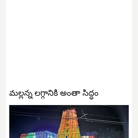
మల్లన్న లగ్గానికి అంతా సిద్ధం