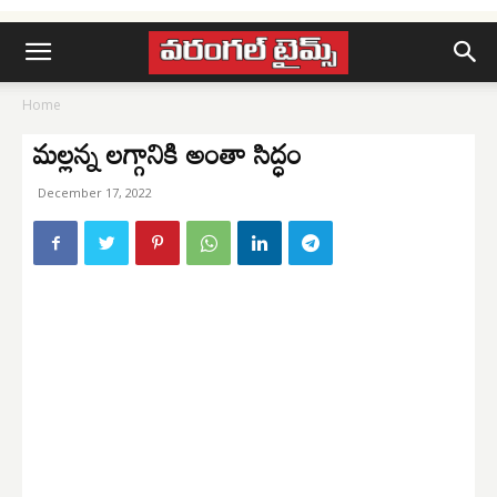
Home
మల్లన్న లగ్గానికి అంతా సిద్ధం
December 17, 2022