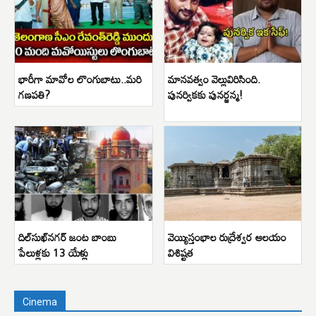
భారీగా మావోల లొంగుబాటు..మరి
మానవత్వం వెల్లువిరిసింది.
గణపతి?
పునర్వికకు పునర్జన్మ!
దిల్‌సుఖ్‌నగర్ జంట బాంబు
వెయ్యిస్తంభాల రుద్రేశ్వర ఆలయం
పేలుళ్లకు 13 యేళ్లు
విశిష్టత
Cinema