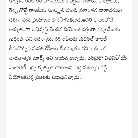
కాంగ్రెస్ కంటే కరోనా నయమని ఎద్దేవా చేశారు. కొట్లాటలు,
రెచ్చ గొట్టే రాజకీయ సంస్కృతి నుండి ప్రశాంతత వాతావరణం
దిశగా మన ప్రయాణం కొనసాగుతుంది.అనతి కాలంలోనే
అద్భుతంగా అభివృద్ది చెందిన నియోజకవర్గంగా నర్సంపేటకు
గుర్తింపు వచ్చిందన్నారు. నర్సంపేటకు మెడికల్ కాలేజీ
తీసుకొచ్చిన ఘనత కేసీఆర్ కే దక్కుతుందని, ఇది ఒక
చారిత్రాత్మక మార్క్ అని ఆయన అన్నారు. చరిత్రలో నిలిచిపోయే
మెజారిటీ ఇచ్చి కృతజ్ఞత చాటాలని పెద్ది సుదర్శన్ రెడ్డి
నియోజకవర్గ ప్రజలకు పిలుపునిచ్చారు.