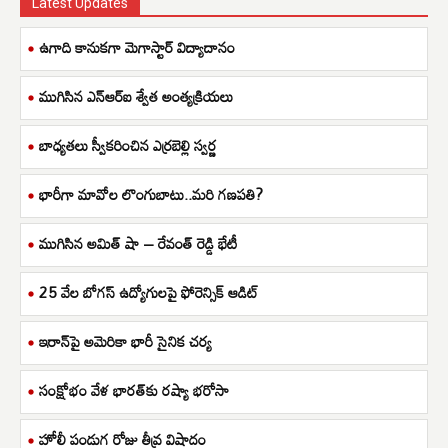
Latest Updates
ఉగాది కానుకగా మెగాస్టార్ విద్యాదానం
ముగిసిన ఎన్ఆర్ఐ శ్వేత అంత్యక్రియలు
బాధ్యతలు స్వీకరించిన ఎర్రబెల్లి స్వర్ణ
భారీగా మావోల లొంగుబాటు..మరి గణపతి?
ముగిసిన అమిత్ షా – రేవంత్ రెడ్డి భేటీ
25 వేల బోగస్ ఉద్యోగులపై ఫోరెన్సిక్ ఆడిట్
ఇరాన్‌పై అమెరికా భారీ సైనిక చర్య
సంక్షోభం వేళ భారత్‌కు రష్యా భరోసా
హోలీ పండుగ రోజు తీవ్ర విషాదం