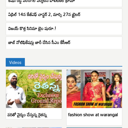
కిషన్ రెడ్డి వరంగల్ పర్యటన పొలిటికల్ డ్రామా
ఏప్రిల్ 14న కేజీఎఫ్ చాప్టర్ 2, మార్చి 27న ట్రైలర్
విజయ్ కొత్త సినిమా టైం షురూ.!
జాబ్ నోటిఫికేషన్లు జారీ చేసిన సీఎం కేసీఆర్
Videos
వరితో వైద్యం చేస్తున్న రైతన్న
fashion show at warangal