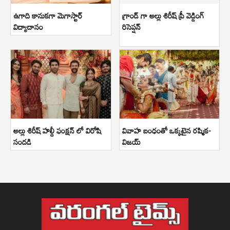
ఉగాది కానుకగా మెగాస్టార్
గ్రాండ్ గా అల్లు శిరీష్ ప్రీ వెడ్డింగ్
విద్యాదానం
రిసెప్షన్
అల్లు శిరీష్ హల్దీ ఫంక్షన్ లో విరోషి
వివాహ బంధంతో ఒక్కటైన రష్మిక-
సందడి
విజయ్