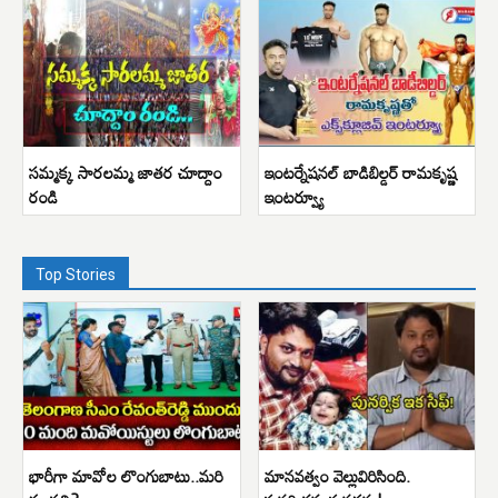
సమ్మక్క సారలమ్మ జాతర చూద్దాం
ఇంటర్నేషనల్ బాడిబిల్డర్ రామకృష్ణ
రండి
ఇంటర్వ్యూ
Top Stories
భారీగా మావోల లొంగుబాటు..మరి
మానవత్వం వెల్లువిరిసింది.