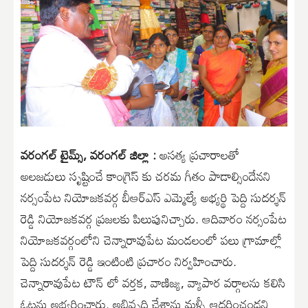
వరంగల్ టైమ్స్, వరంగల్ జిల్లా :
అసత్య ప్రచారాలతో
అలజడులు సృష్టించే కాంగ్రెస్ కు చరమ గీతం పాడాల్సిందేనని
నర్సంపేట నియోజకవర్గ బీఆర్ఎస్ ఎమ్మెల్యే అభ్యర్థి పెద్ది సుదర్శన్
రెడ్డి నియోజకవర్గ ప్రజలకు పిలుపునిచ్చారు. ఆదివారం నర్సంపేట
నియోజకవర్గంలోని చెన్నారావుపేట మండలంలో పలు గ్రామాల్లో
పెద్ది సుదర్శన్ రెడ్డి ఇంటింటి ప్రచారం నిర్వహించారు.
చెన్నారావుపేట టౌన్ లో వర్తక, వాణిజ్య, వ్యాపార వర్గాలను కలిసి
ఓట్లను అభ్యర్థించారు. అభివృద్ధి చేశాను మళ్ళీ ఆదరించండని