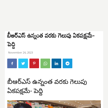
బీఆర్ఎస్ ఉన్నంత వరకు గెలుపు ఏకపక్షమే-
పెద్ది
November 26, 2023
బీఆర్ఎస్ ఉన్నంత వరకు గెలుపు
ఏకపక్షమే- పెద్ది