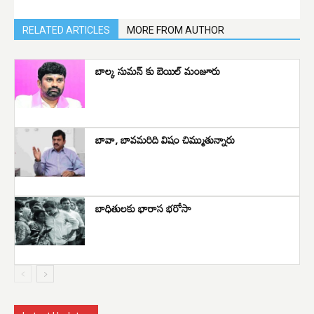
RELATED ARTICLES
MORE FROM AUTHOR
బాల్క సుమన్ కు బెయిల్ మంజూరు
బావా, బావమరిది విషం చిమ్ముతున్నారు
బాధితులకు భారాస భరోసా