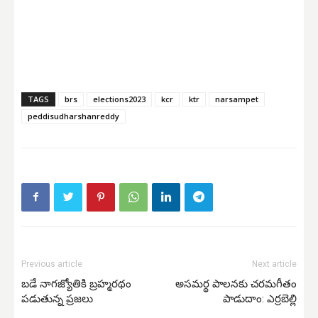
TAGS
brs
elections2023
kcr
ktr
narsampet
peddisudharshanreddy
Previous article
Next article
బడే నాగజ్యోతికి బ్రహ్మరథం
అసమర్ధ పాలనకు చరమగీతం
పడుతున్న ప్రజలు
పాడుదాం: ఎర్రబెల్లి