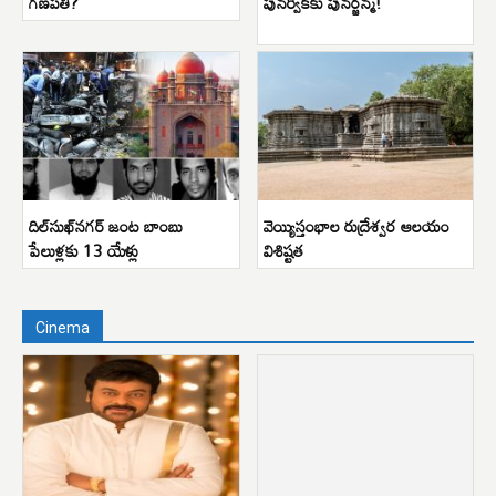
గణపతి?
పునర్వికకు పునర్జన్మ!
దిల్‌సుఖ్‌నగర్ జంట బాంబు
వెయ్యిస్తంభాల రుద్రేశ్వర ఆలయం
పేలుళ్లకు 13 యేళ్లు
విశిష్టత
Cinema