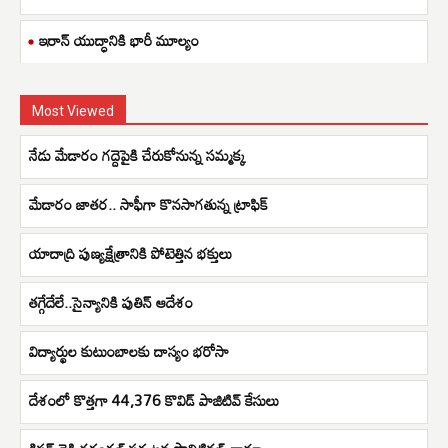
ఇరాన్ యుద్ధానికి భారీ మూల్యం
Most Viewed
నేడు మేడారం గద్దెపైకి చేరుకోనున్న సమ్మక్క
మేడారం జాతర.. సాఫీగా కొనసాగతున్న ట్రాఫిక్
యాదాద్రి పుణ్యక్షేత్రానికి పోటెత్తిన భక్తులు
తగ్గేదేలే..సైన్యానికి పుతిన్ ఆదేశం
విద్యార్థుల కుటుంబాలకు దాస్యం భరోసా
దేశంలో కొత్తగా 44,376 కొవిడ్‌ పాజిటివ్‌ కేసులు