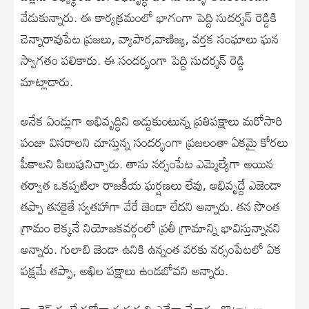
వేడుకున్నారు. ఈ కార్యక్రమంలో భాగంగా పెద్ది సుదర్శన్ రెడ్డికి
చెన్నారావుపేట ప్రజలు, వ్యాపార,వాణిజ్య, వర్తక సంఘాలు ఘన
స్వాగతం పలికారు. ఈ సందర్భంగా పెద్ది సుదర్శన్ రెడ్డి
మాట్లాడారు.
అనేక ఏండ్లుగా అభివృద్ధిని అడ్డుకుంటున్న ప్రతిపక్షాలు మరోసారి
పంజా విసరాలని చూస్తున్న సందర్భంగా ప్రజలంతా ఏకమై కోరలు
పీకాలని పిలుపునిచ్చారు. తాను నర్సంపేట ఎమ్మెల్యేగా అయిన
తర్వాత ఒకప్పటిలా రాజకీయ ఘర్షణలు లేవు, అభివృద్దే ఎజెండా
తప్పా తనకైతే స్వతహాగా వేరే జెండా లేదని అన్నారు. తన సొంత
గ్రామం లెక్కనే నియోజకవర్గంలో ప్రతీ గ్రామాన్ని భావిస్తున్నానని
అన్నారు. గులాబి జెండా ఉనికి ఉన్నంత వరకు నర్సంపేటలో ఏక
పక్షమే తప్పా, అఖిల పక్షాలు ఉండబోవని అన్నారు.