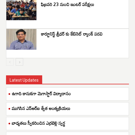
ఫిబ్రవరి 23 నుంచి ఇంటర్ పరీక్షలు
కార్టూనిస్ట్ శ్రీధర్ కు కేబినెట్ ర్యాంక్ పదవి
Latest Updates
ఉగాది కానుకగా మెగాస్టార్ విద్యాదానం
ముగిసిన ఎన్ఆర్ఐ శ్వేత అంత్యక్రియలు
బాధ్యతలు స్వీకరించిన ఎర్రబెల్లి స్వర్ణ