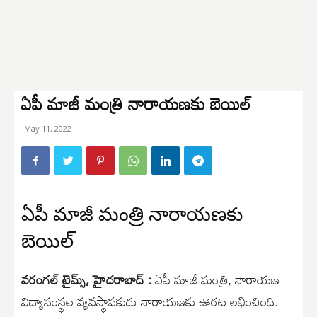
ఏపీ మాజీ మంత్రి నారాయణకు బెయిల్
May 11, 2022
ఏపీ మాజీ మంత్రి నారాయణకు
బెయిల్
వరంగల్ టైమ్స్, హైదరాబాద్ :
ఏపీ మాజీ మంత్రి, నారాయణ
విద్యాసంస్థల వ్యవస్థాపకుడు నారాయణకు ఊరట లభించింది.