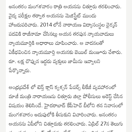
అనంతరం మంగళవారం రాత్రి ఆయనను చిత్తూరు తరలించారు.
వైద్య పరీక్షల తర్వాత ఆయనను మెజిస్ట్రేట్ ముందు
హాజరుపరిచారు. 2014 లోనే నారాయణ విద్యాసంస్థల చైర్మన్
పదవికి రాజీనామా చేసినట్లు ఆయన తరపున న్యాయవాదులు
న్యాయమూర్తికి ఆధారాలు చూపించారు. ఆ వాదనలతో
ఏకీభవించిన న్యాయమూర్తి ఆయనకు బెయిల్ మంజూరు చేశారు.
రూ. లక్ష చొప్పున ఇద్దరు వ్యక్తులు జామీను ఇవ్వాలని
పేర్కొన్నారు.
ఆంధ్రప్రదేశ్ లో టెన్త్ క్లాస్ క్వశ్చన్ పేపర్స్ లీకేజీ వ్యవహారంలో
మాజీ మంత్రి నారాయణను చిత్తూరు జిల్లా పోలీసులు అరెస్ట్ చేసిన
విషయం తెలిసిందే. హైదరాబాద్ కేపీహెచ్ బీలోని తన నివాసంలో
మంగళవారం అదుపులోకి తీసుకుని విచారించారు. అనంతరం
ఆయనను ఏపీలోని చిత్తూరుకు తరలించారు. ఏప్రిల్ 27న తెలుగు