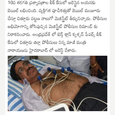
10వ తరగతి ప్రశ్నాపత్రాల లీక్ కేసులో అరెస్టైన ఆయనకు
బెయిల్ లభించింది. వ్యక్తిగత పూచీకత్తుతో బెయిల్ మంజూరు
చేస్తూ చిత్తూరు పట్టణ నాలుగో మెజిస్ట్రేట్ తీర్పునిచ్చారు. పోలీసుల
అభియోగాన్ని తోసిపుచ్చిన మెజిస్ట్రేట్ పోలీసుల రిమాండ్ కు
నిరాకరించారు. ఆంధ్రప్రదేశ్ లో టెన్త్ క్లాస్ క్వశ్చన్ పేపర్స్ లీక్
కేసులో చిత్తూరు జిల్లా పోలీసులు నిన్న మాజీ మంత్రి
నారాయణను హైదరాబాద్ లో అరెస్ట్ చేశారు.