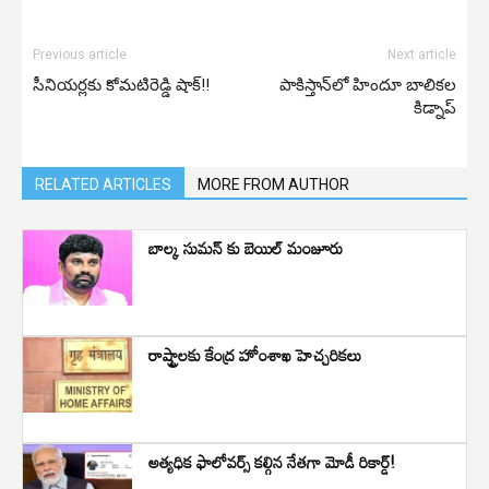
Previous article
Next article
సీనియర్లకు కోమటిరెడ్డి షాక్!!
పాకిస్తాన్‌లో హిందూ బాలికల
కిడ్నాప్‌
RELATED ARTICLES
MORE FROM AUTHOR
బాల్క సుమన్ కు బెయిల్ మంజూరు
రాష్ట్రాలకు కేంద్ర హోంశాఖ హెచ్చరికలు
అత్యధిక ఫాలోవర్స్ కల్గిన నేతగా మోడీ రికార్డ్!