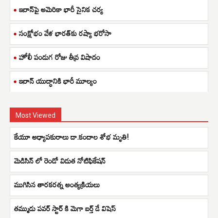
ఇరాన్‌పై అమెరికా భారీ సైనిక చర్య
సంక్షోభం వేళ భారత్‌కు రష్యా భరోసా
హోలీ పండుగ రోజు తీవ్ర విషాదం
ఇరాన్ యుద్ధానికి భారీ మూల్యం
Most Viewed
కేయూ అధ్యాపకురాలు డా.కందాల శోభ మృతి!
మెడిసిన్ లో రెండో విడుత నోటిఫికేషన్
ముగిసిన తారకరత్న అంత్యక్రియలు
తమ్ముడు పవర్ స్టార్ కి మెగా బర్త్ డే విషెస్