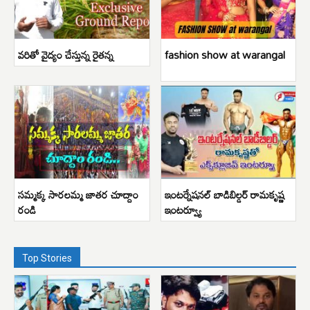
వరితో వైద్యం చేస్తున్న రైతన్న
fashion show at warangal
సమ్మక్క సారలమ్మ జాతర చూద్దాం
ఇంటర్నేషనల్ బాడిబిల్డర్ రామకృష్ణ
రండి
ఇంటర్వ్యూ
Top Stories