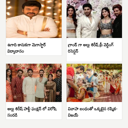
ఉగాది కానుకగా మెగాస్టార్
గ్రాండ్ గా అల్లు శిరీష్ ప్రీ వెడ్డింగ్
విద్యాదానం
రిసెప్షన్
అల్లు శిరీష్ హల్దీ ఫంక్షన్ లో విరోషి
వివాహ బంధంతో ఒక్కటైన రష్మిక-
సందడి
విజయ్