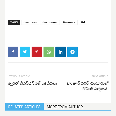
TAGS
devotees
devotional
tirumala
ttd
Previous article
Next article
త్వరలో బీఎస్ఎన్ఎల్ 5జీ సేవలు
హుజూర్ నగర్, చండూరులో
కేటీఆర్ పర్యటన
RELATED ARTICLES
MORE FROM AUTHOR