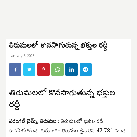
తిరుమలలో కొనసాగుతున్న భక్తుల రద్దీ
January 6, 2023
తిరుమలలో కొనసాగుతున్న భక్తుల
రద్దీ
వరంగల్ టైమ్స్, తిరుమల :
తిరుమలలో భక్తుల రద్దీ
కొనసాగుతోంది. గురువారం తిరుమల శ్రీవారిని 47,781 మంది