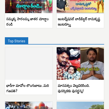
సమ్మక్క సారలమ్మ జాతర చూద్దాం
ఇంటర్నేషనల్ బాడిబిల్డర్ రామకృష్ణ
రండి
ఇంటర్వ్యూ
Top Stories
భారీగా మావోల లొంగుబాటు..మరి
మానవత్వం వెల్లువిరిసింది.
గణపతి?
పునర్వికకు పునర్జన్మ!