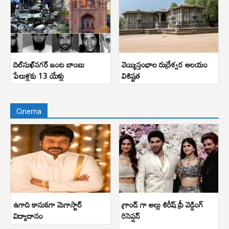
దిల్‌సుఖ్‌నగర్ జంట బాంబు
వెయ్యిస్తంభాల రుద్రేశ్వర ఆలయం
పేలుళ్లకు 13 యేళ్లు
విశిష్టత
Cinema
ఉగాది కానుకగా మెగాస్టార్
గ్రాండ్ గా అల్లు శిరీష్ ప్రీ వెడ్డింగ్
విద్యాదానం
రిసెప్షన్