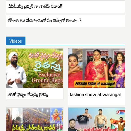
ఏపీపీఎస్సీ చైర్మన్ గా గౌతమ్ సవాంగ్
కేసీఆర్ తన మేనమామతో ఏం చెప్పారో తెలుసా..?
Videos
వరితో వైద్యం చేస్తున్న రైతన్న
fashion show at warangal