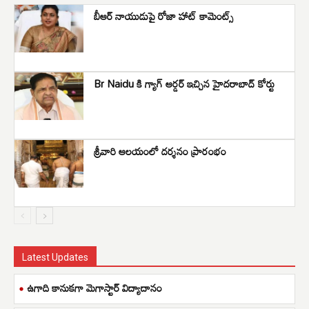
బీఆర్ నాయుడుపై రోజా హాట్ కామెంట్స్
Br Naidu కి గ్యాగ్ ఆర్డర్ ఇచ్చిన హైదరాబాద్ కోర్టు
శ్రీ‌వారి ఆల‌యంలో ద‌ర్శ‌నం ప్రారంభం
Latest Updates
ఉగాది కానుకగా మెగాస్టార్ విద్యాదానం