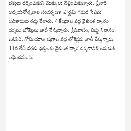
భక్తులు దర్శించుకుని మొక్కులు చెల్లించుకున్నారు. శ్రీవారి
అధ్యయనోత్సవాల సందర్భంగా పౌర్ణమి గరుడ సేవను
అధికారులు రద్దు చేశారు. 4 కేంద్రాల వద్ద వైకుంఠ ద్వారం
దర్శనం టోకెన్లను జారీ చేస్తున్నారు. శ్రీనివాసం, విష్ణు నివాసం,
అలిపిరి, గోవిందరాజ సత్రాల వద్ద టోకెన్లను జారీ చేస్తున్నారు.
11వ తేదీ వరకు భక్తులకు వైకుంఠ ద్వార దర్శనానికి అనుమతి
లభించనుంది.