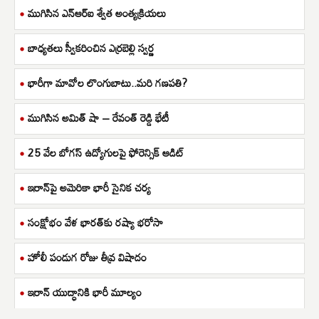
ముగిసిన ఎన్ఆర్ఐ శ్వేత అంత్యక్రియలు
బాధ్యతలు స్వీకరించిన ఎర్రబెల్లి స్వర్ణ
భారీగా మావోల లొంగుబాటు..మరి గణపతి?
ముగిసిన అమిత్ షా – రేవంత్ రెడ్డి భేటీ
25 వేల బోగస్ ఉద్యోగులపై ఫోరెన్సిక్ ఆడిట్
ఇరాన్‌పై అమెరికా భారీ సైనిక చర్య
సంక్షోభం వేళ భారత్‌కు రష్యా భరోసా
హోలీ పండుగ రోజు తీవ్ర విషాదం
ఇరాన్ యుద్ధానికి భారీ మూల్యం