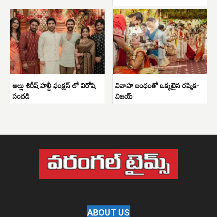
అల్లు శిరీష్ హల్దీ ఫంక్షన్ లో విరోషి
వివాహ బంధంతో ఒక్కటైన రష్మిక-
సందడి
విజయ్
ABOUT US