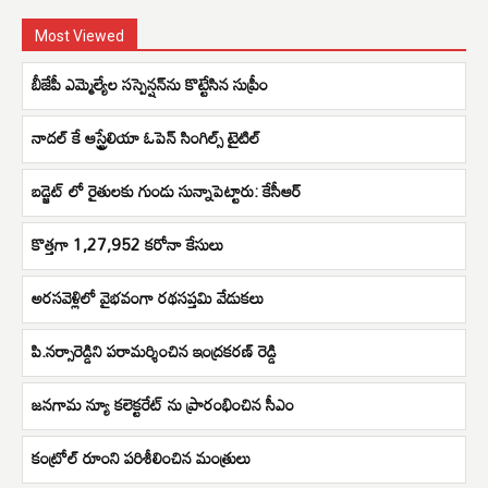
Most Viewed
బీజేపీ ఎమ్మెల్యేల సస్పెన్షన్‌ను కొట్టేసిన సుప్రీం
నాదల్ కే ఆస్ట్రేలియా ఓపెన్ సింగిల్స్ టైటిల్
బడ్జెట్ లో రైతులకు గుండు సున్నాపెట్టారు: కేసీఆర్
కొత్తగా 1,27,952 కరోనా కేసులు
అరసవెళ్లిలో వైభవంగా రథసప్తమి వేడుకలు
పి.నర్సారెడ్డిని పరామర్శించిన ఇంద్రకరణ్ రెడ్డి
జనగామ న్యూ కలెక్టరేట్ ను ప్రారంభించిన సీఎం
కంట్రోల్ రూంని పరిశీలించిన మంత్రులు