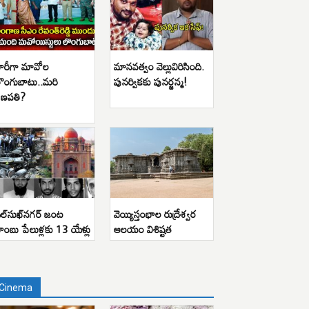
ారీగా మావోల
మానవత్వం వెల్లువిరిసింది.
ొంగుబాటు..మరి
పునర్వికకు పునర్జన్మ!
ణపతి?
ిల్‌సుఖ్‌నగర్ జంట
వెయ్యిస్తంభాల రుద్రేశ్వర
ాంబు పేలుళ్లకు 13 యేళ్లు
ఆలయం విశిష్టత
Cinema