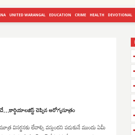
ANA
UNITED WARANGAL
EDUCATION
CRIME
HEALTH
DEVOTIONAL
ే…కార్డియాలజిస్ట్ చెప్పిన ఆరోగ్యసూత్ర౦
ూత్ర విసర్జనకు లేవాల్సి వస్తుందని పడుకునే ముందు ఏమీ