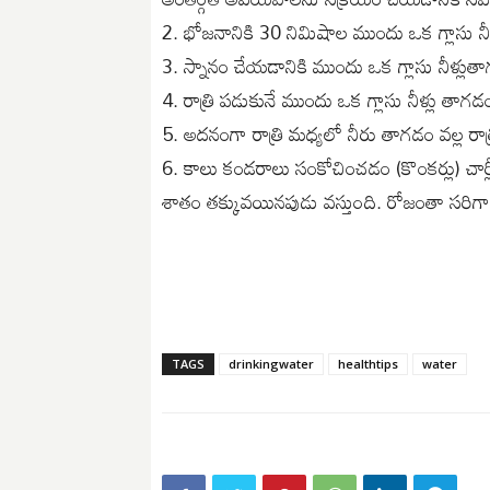
2. భోజనానికి 30 నిమిషాల ముందు ఒక గ్లాసు నీ
3. స్నానం చేయడానికి ముందు ఒక గ్లాసు నీళ్లు
4. రాత్రి పడుకునే ముందు ఒక గ్లాసు నీళ్లు తాగ
5. అదనంగా రాత్రి మధ్యలో నీరు తాగడం వల్ల రాత
6. కాలు కండరాలు సంకోచించడం (కొంకర్లు) చార్ల
శాతం తక్కువయినపుడు వస్తు౦ది. రోజంతా సరిగా న
TAGS
drinkingwater
healthtips
water