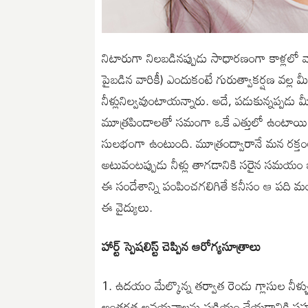
నిటారుగా నిలబడినప్పుడు సాధారణంగా కాళ్లలో
పైబడిన వారికీ) ఎందుకంటే గురుత్వాకర్షణ వల్ల మీ 
నీళ్లునిల్వవుంటాయన్నారు. అదే, పడుకున్నప్పడు మ
మూత్రపిండాలతో సమంగా ఒకే ఎత్తులో ఉంటాయి కన
సులభంగా ఉంటుంది. మూత్రంద్వారానే మన రక్తంల
అటువంటప్పుడు నీళ్లు తాగడానికి సరైన సమయం ఇ
ఈ సందేశాన్ని పంపించగలిగితే కనీసం ఆ పది మ
ఈ వైద్యులు.
హార్ట్ స్పెషలిస్ట్ చెప్పిన ఆరోగ్యసూత్రాలు
1. ఉదయం మేల్కొన్న తర్వాత రెండు గ్లాసుల నీళ
అంతర్గత అవయవాలను సక్రియం చేయడానికి స