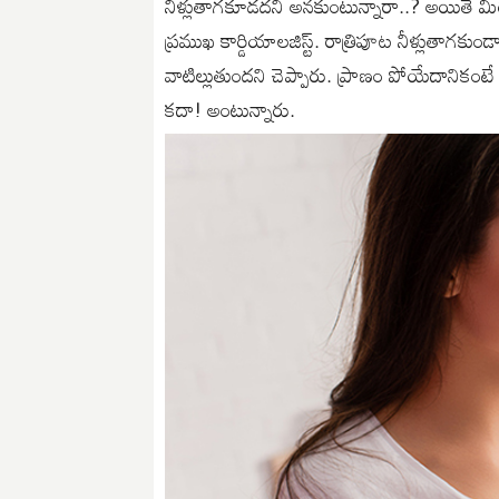
నీళ్లుతాగకూడదని అనకుంటున్నారా..? అయితే మీరు 
ప్రముఖ కార్డియాలజిస్ట్.​ రాత్రిపూట నీళ్లుతాగకు
వాటిల్లుతుందని చెప్పారు. ప్రాణం పోయేదానికం
కదా! అంటున్నారు.