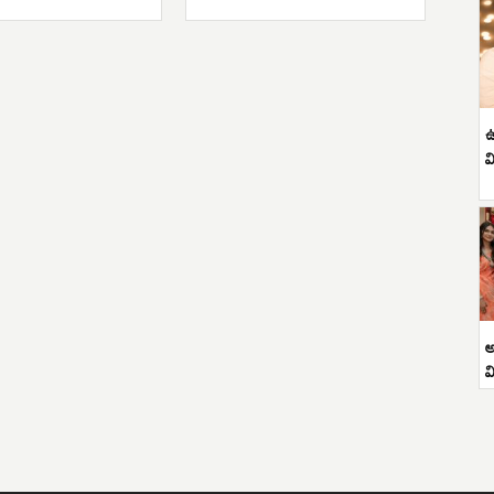
ఉ
వ
అ
వ