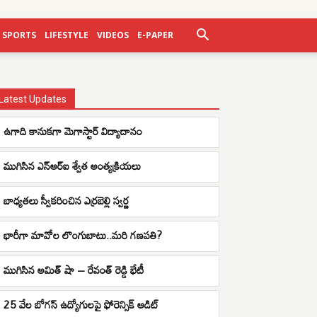
SPORTS
LIFESTYLE
VIDEOS
E-PAPER
Latest Updates
ఉగాది కానుకగా మెగాస్టార్ విద్యాదానం
ముగిసిన ఎన్ఆర్ఐ శ్వేత అంత్యక్రియలు
బాధ్యతలు స్వీకరించిన ఎర్రబెల్లి స్వర్ణ
భారీగా మావోల లొంగుబాటు..మరి గణపతి?
ముగిసిన అమిత్ షా – రేవంత్ రెడ్డి భేటీ
25 వేల బోగస్ ఉద్యోగులపై ఫోరెన్సిక్ ఆడిట్