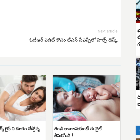
భ
Next article
ల
ఓటీఆర్ ఎడిట్ కోసం టీఎస్ పీఎస్సీలో హెల్ప్ డెస్క్
గ
ద
బ
్స్ లైఫ్ ని దూరం చేస్తోన్న
తండ్రి కావాలనుకుంటే ఈ డైట్
తీసుకోండి !