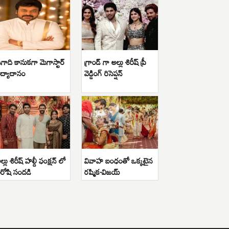
గాది కానుకగా మెగాస్టార్
గ్రాండ్ గా అల్లు శిరీష్ ప్రీ
ిద్యాదానం
వెడ్డింగ్ రిసెప్షన్
ల్లు శిరీష్ హల్దీ ఫంక్షన్ లో
వివాహ బంధంతో ఒక్కటైన
ిరోషి సందడి
రష్మిక-విజయ్