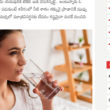
యమపురికి టికెట్​ బుక్​ చేసుకన్నట్టే.. అంటున్నారు ఓ
ండా పడుకుంటే శరీరంలో నీటి శాతం తక్కువై ప్రాణానికే ముప్పు
టే మధ్యలో మూత్రవిసర్జనకు లేవడం కష్టమైనా మనకే మంచిది