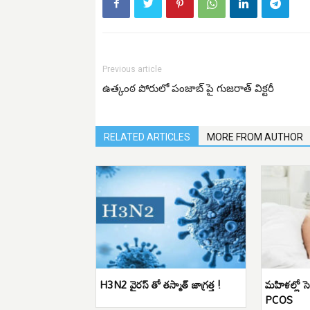
Previous article
ఉత్కంఠ పోరులో పంజాబ్ పై గుజరాత్ విక్టరీ
RELATED ARTICLES
MORE FROM AUTHOR
H3N2 వైరస్ తో తస్మాత్ జాగ్రత్త !
మహిళల్లో సెక
PCOS