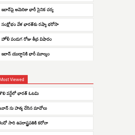
ఇరాన్‌పై అమెరికా భారీ సైనిక చర్య
సంక్షోభం వేళ భారత్‌కు రష్యా భరోసా
హోలీ పండుగ రోజు తీవ్ర విషాదం
ఇరాన్ యుద్ధానికి భారీ మూల్యం
Most Viewed
తొలి వన్డేలో భారత్ ఓటమి
జవాన్ ను హత్య చేసిన మావోలు
రెండో సారి ఉపరాష్ట్రపతికి కరోనా