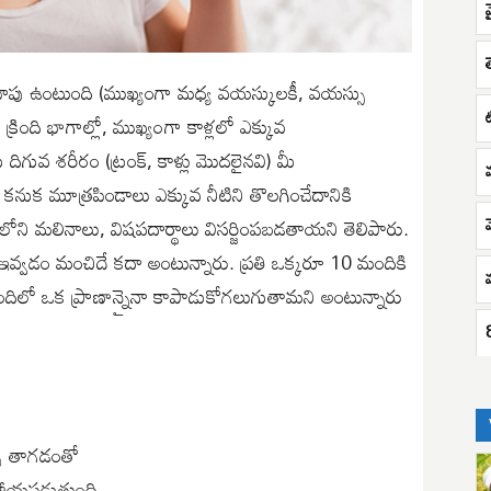
 వాపు ఉంటుంది (ముఖ్యంగా మధ్య వయస్కులకీ, వయస్సు
క్రింది భాగాల్లో, ముఖ్య౦గా కాళ్లలో ఎక్కువ
ీ దిగువ శరీరం (ట్రంక్, కాళ్లు మొదలైనవి) మీ
ుక మూత్రపిండాలు ఎక్కువ నీటిని తొలగించేదానికి
ోని మలినాలు, విషపదార్థాలు విసర్జింపబడతాయని తెలిపారు.
వ్వడం మంచిదే కదా అంటున్నారు. ప్రతి ఒక్కరూ 10 మందికి
ందిలో ఒక ప్రాణాన్నైనా కాపాడుకోగలుగుతామని అంటున్నారు
్ళు తాగడంతో
హాయపడుతుంది.