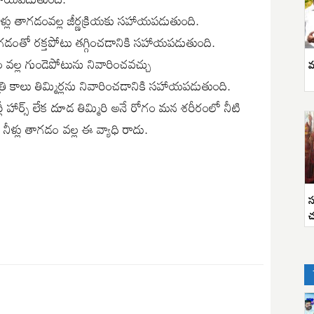
ళ్లు తాగడంవల్ల జీర్ణక్రియకు సహాయపడుతుంది.
తాగడ౦తో రక్తపోటు తగ్గించడానికి సహాయపడుతుంది.
డం వల్ల గుండెపోటును నివారించవచ్చు
వ
్రి కాలు తిమ్మిర్లను నివారించడానికి సహాయపడుతుంది.
ీ హార్స్ లేక దూడ తిమ్మిరి అనే రోగం మన శరీరంలో నీటి
ీళ్లు తాగడ౦ వల్ల ఈ వ్యాధి రాదు.
స
చ