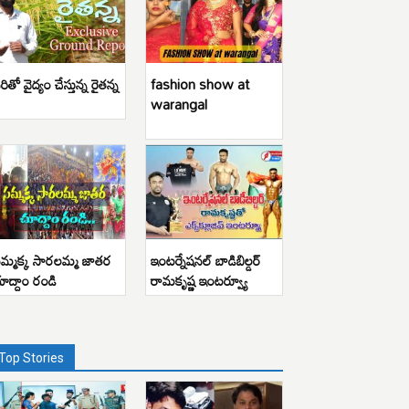
రితో వైద్యం చేస్తున్న రైతన్న
fashion show at
warangal
మ్మక్క సారలమ్మ జాతర
ఇంటర్నేషనల్ బాడిబిల్డర్
ూద్దాం రండి
రామకృష్ణ ఇంటర్వ్యూ
Top Stories