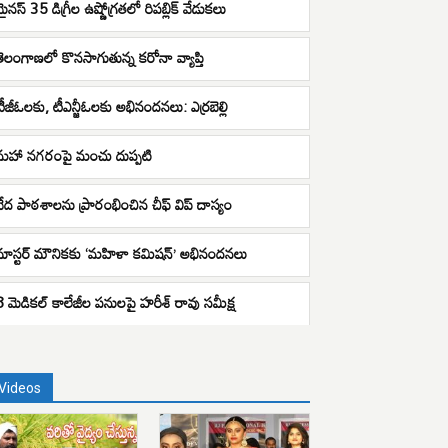
మైనస్ 35 డిగ్రీల ఉష్ణోగ్రతలో రిపబ్లిక్ వేడుకలు
తెలంగాణలో కొనసాగుతున్న కరోనా వ్యాప్తి
టీజీఓలకు, టీఎన్జీఓలకు అభినందనలు: ఎర్రబెల్లి
మహా నగరంపై మంచు దుప్పటి
వేద పాఠశాలను ప్రారంభించిన చీఫ్ విప్ దాస్యం
మాస్టర్‌ మౌనికకు ‘మహిళా కమిషన్’ అభినందనలు
8 మెడికల్ కాలేజీల పనులపై హరీశ్ రావు సమీక్ష
Videos