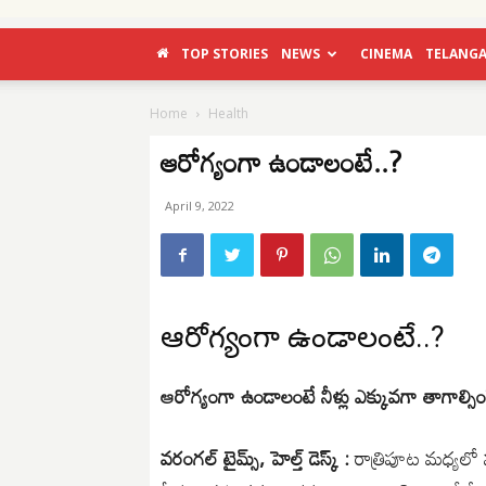
TOP STORIES
NEWS
CINEMA
TELANG
Home
Health
ఆరోగ్యంగా ఉండాలంటే..?
April 9, 2022
ఆరోగ్యంగా ఉండాలంటే..?
ఆరోగ్యంగా ఉండాలంటే నీళ్లు ఎక్కువగా తాగాల్సింద
వరంగల్ టైమ్స్, హెల్త్ డెస్క్ :
రాత్రిపూట మధ్యలో మ