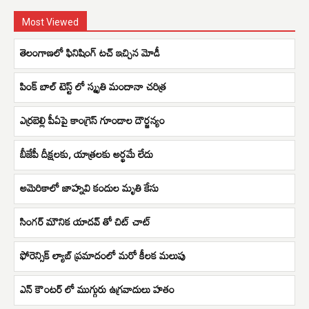
Most Viewed
తెలంగాణలో ఫినిషింగ్ టచ్ ఇచ్చిన మోడీ
పింక్ బాల్ టెస్ట్ లో స్మృతి మందానా చరిత్ర
ఎర్రబెల్లి పీఏపై కాంగ్రెస్ గూండాల దౌర్జన్యం
బీజేపీ దీక్షలకు, యాత్రలకు అర్థమే లేదు
అమెరికాలో జాహ్నవి కందుల మృతి కేసు
సింగర్ మౌనిక యాదవ్ తో చిట్ చాట్
ఫోరెన్సిక్ ల్యాబ్ ప్రమాదంలో మరో కీలక మలుపు
ఎన్ కౌంటర్ లో ముగ్గురు ఉగ్రవాదులు హతం