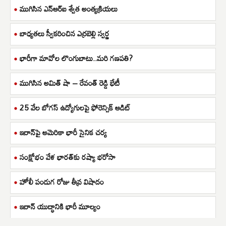
ముగిసిన ఎన్ఆర్ఐ శ్వేత అంత్యక్రియలు
బాధ్యతలు స్వీకరించిన ఎర్రబెల్లి స్వర్ణ
భారీగా మావోల లొంగుబాటు..మరి గణపతి?
ముగిసిన అమిత్ షా – రేవంత్ రెడ్డి భేటీ
25 వేల బోగస్ ఉద్యోగులపై ఫోరెన్సిక్ ఆడిట్
ఇరాన్‌పై అమెరికా భారీ సైనిక చర్య
సంక్షోభం వేళ భారత్‌కు రష్యా భరోసా
హోలీ పండుగ రోజు తీవ్ర విషాదం
ఇరాన్ యుద్ధానికి భారీ మూల్యం