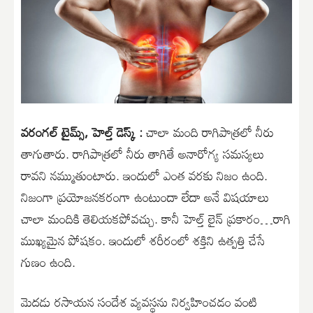
వరంగల్ టైమ్స్, హెల్త్ డెస్క్ :
చాలా మంది రాగిపాత్రలో నీరు
తాగుతారు. రాగిపాత్రలో నీరు తాగితే అనారోగ్య సమస్యలు
రావని నమ్ముతుంటారు. ఇందులో ఎంత వరకు నిజం ఉంది.
నిజంగా ప్రయోజనకరంగా ఉంటుందా లేదా అనే విషయాలు
చాలా మందికి తెలియకపోవచ్చు. కానీ హెల్త్ లైన్ ప్రకారం…రాగి
ముఖ్యమైన పోషకం. ఇందులో శరీరంలో శక్తిని ఉత్పత్తి చేసే
గుణం ఉంది.
మెదడు రసాయన సందేశ వ్యవస్థను నిర్వహించడం వంటి