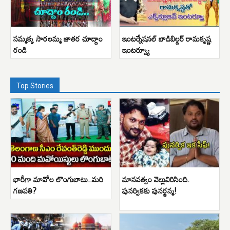
సమ్మక్క సారలమ్మ జాతర చూద్దాం
ఇంటర్నేషనల్ బాడిబిల్డర్ రామకృష్ణ
రండి
ఇంటర్వ్యూ
Top Stories
భారీగా మావోల లొంగుబాటు..మరి
మానవత్వం వెల్లువిరిసింది.
గణపతి?
పునర్వికకు పునర్జన్మ!