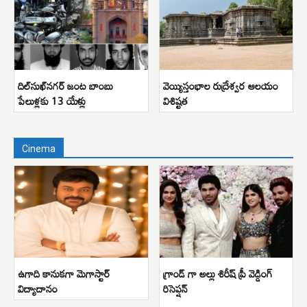
దిల్‌సుఖ్‌నగర్ జంట బాంబు
వెయ్యిస్తంభాల రుద్రేశ్వర ఆలయం
పేలుళ్లకు 13 యేళ్లు
విశిష్టత
Cinema
ఉగాది కానుకగా మెగాస్టార్
గ్రాండ్ గా అల్లు శిరీష్ ప్రీ వెడ్డింగ్
విద్యాదానం
రిసెప్షన్