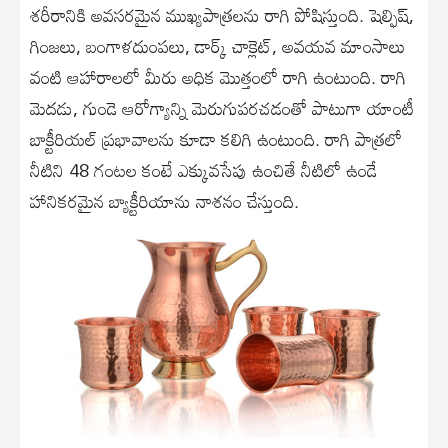
శరీరానికి అవసరమైన ముఖ్యపాత్రలను రాగి పోషిస్తుంది. షెల్ఫిష్,
గింజలు, బంగాళదుంపలు, డార్క్ చాక్లెట్, అవయవ మాంసాలు
వంటి ఆహారాలలో మీరు అధిక మొత్తంలో రాగి ఉంటుంది. రాగి
మెదడు, గుండె ఆరోగ్యాన్ని మెరుగుపరచడంతో పాటుగా యాంటీ
బాక్టీరియల్ ప్రభావాలను కూడా కలిగి ఉంటుంది. రాగి పాత్రలో
నీటిని 48 గంటల కంటే ఎక్కువసేపు ఉంచితే నీటిలో ఉండే
హానికరమైన బ్యాక్టీరియాను నాశనం చేస్తుంది.