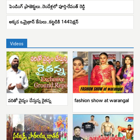
పెండింగ్ ప్రాజెక్టులు..రెండేళ్లలో పూర్తి-రేవంత్ రెడ్డి
అక్కడ ఒమైక్రాన్ కేసులు..కట్టడికి 144సెక్షన్
Videos
వరితో వైద్యం చేస్తున్న రైతన్న
fashion show at warangal