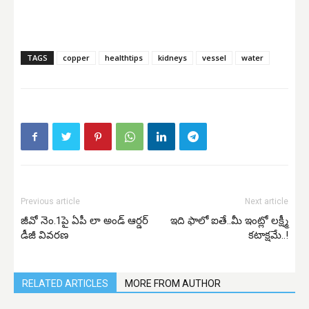
TAGS
copper
healthtips
kidneys
vessel
water
Previous article
Next article
జీవో నెం.1పై ఏపీ లా అండ్ ఆర్డర్
ఇది ఫాలో ఐతే..మీ ఇంట్లో లక్ష్మీ
డీజీ వివరణ
కటాక్షమే..!
RELATED ARTICLES
MORE FROM AUTHOR