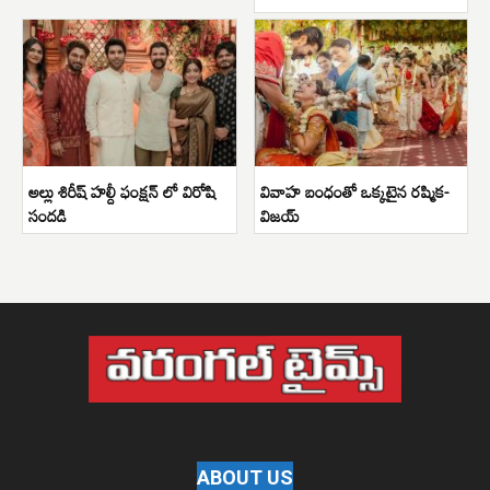
అల్లు శిరీష్ హల్దీ ఫంక్షన్ లో విరోషి
వివాహ బంధంతో ఒక్కటైన రష్మిక-
సందడి
విజయ్
ABOUT US