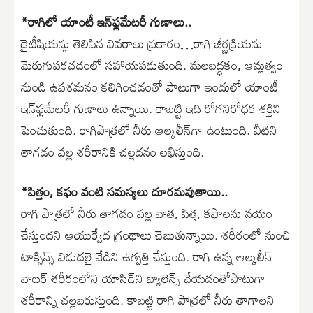
*రాగిలో యాంటీ ఇన్‌ఫ్లమేటరీ గుణాలు..
డైటీషియన్లు తెలిపిన వివరాలు ప్రకారం…రాగి జీర్ణక్రియను
మెరుగుపరచడంలో సహాయపడుతుంది. మలబద్ధకం, ఆమ్లత్వం
నుండి ఉపశమనం కలిగించడంతో పాటుగా ఇందులో యాంటీ
ఇన్‌ఫ్లమేటరీ గుణాలు ఉన్నాయి. కాబట్టి ఇది రోగనిరోధక శక్తిని
పెంచుతుంది. రాగిపాత్రలో నీరు ఆల్కలీన్‌గా ఉంటుంది. వీటిని
తాగడం వల్ల శరీరానికి చల్లదనం లభిస్తుంది.
*పిత్తం, కఫం వంటి సమస్యలు దూరమవుతాయి..
రాగి పాత్రలో నీరు తాగడం వల్ల వాత, పిత్త, కఫాలను నయం
చేస్తుందని ఆయుర్వేద గ్రంథాలు చెబుతున్నాయి. శరీరంలో నుంచి
టాక్సిన్స్ విడుదలై వేడిని ఉత్పత్తి చేస్తుంది. రాగి ఉన్న ఆల్కలీన్
వాటర్ శరీరంలోని యాసిడ్‌ని బ్యాలెన్స్ చేయడంతోపాటుగా
శరీరాన్ని చల్లబరుస్తుంది. కాబట్టి రాగి పాత్రలో నీరు తాగాలని