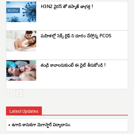
H3N2 వైరస్ తో తస్మాత్ జాగ్రత్త !
మహిళల్లో సెక్స్ లైఫ్ ని దూరం చేస్తోన్న PCOS
తండ్రి కావాలనుకుంటే ఈ డైట్ తీసుకోండి !
Latest Updates
ఉగాది కానుకగా మెగాస్టార్ విద్యాదానం