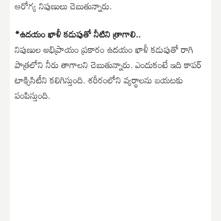
ఆరోగ్య నిపుణులు చెబుతున్నారు.
*ఉదయం ఖాళీ కడుపుతో నీటిని త్రాగాలి..
నిపుణుల అభిప్రాయం ప్రకారం ఉదయం ఖాళీ కడుపుతో రాగి
పాత్రలోని నీరు తాగాలని చెబుతున్నారు. ఎందుకంటే ఇది కాపర్
టాక్సిసిటీని కలిగిస్తుంది. శరీరంలోని వ్యర్థాలను బయటకు
పంపిస్తుంది.