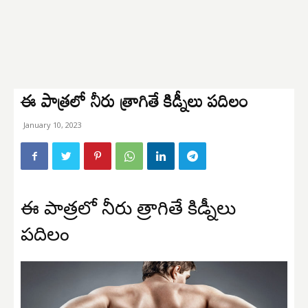
ఈ పాత్రలో నీరు త్రాగితే కిడ్నీలు పదిలం
January 10, 2023
ఈ పాత్రలో నీరు త్రాగితే కిడ్నీలు
పదిలం