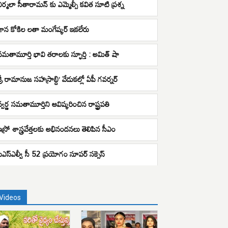
నిర్మలా సీతారామన్ కు ఎమ్మెల్సీ కవిత సూటి ప్రశ్న
గాన కోకిల లతా మంగేష్కర్ ఇకలేరు
సమతామూర్తి భావి తరాలకు స్ఫూర్తి : అమిత్ షా
శ్రీ రామానుజ సహస్రాబ్ది’ వేడుకల్లో ఏపీ గవర్నర్
స్వర్ణ సమతామూర్తిని ఆవిష్కరించిన రాష్ట్రపతి
ఇస్రో శాస్త్రవేత్తలకు అభినందనలు తెలిపిన సీఎం
పీఎస్ఎల్వీ సీ 52 ప్రయోగం సూపర్ సక్సెస్
Videos