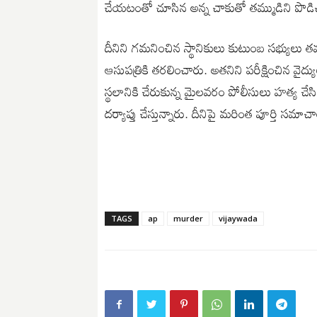
చేయటంతో చూసిన అన్న చాకుతో తమ్ముడిని పొడి
దీనిని గమనించిన స్థానికులు కుటుంబ సభ్యులు
ఆసుపత్రికి తరలించారు. అతనిని పరీక్షించిన వ
స్థలానికి చేరుకున్న మైలవరం పోలీసులు హత్య చేస
దర్యాప్తు చేస్తున్నారు. దీనిపై మరింత పూర్తి సమా
TAGS
ap
murder
vijaywada