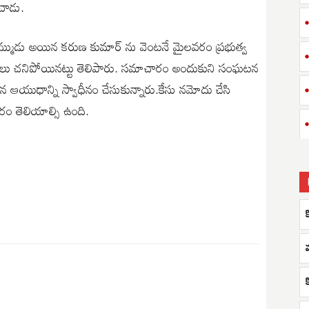
చాడు.
 తమ్ముడు అయిన కరుణ కుమార్ ను వెంటనే మైలవరం ప్రభుత్వ
ైద్యులు చనిపోయినట్టు తెలిపారు. సమాచారం అందుకుని సంఘటన
ిన ఆయుధాన్ని స్వాధీనం చేసుకున్నారు.కేసు నమోదు చేసి
చారం తెలియాల్సి ఉంది.