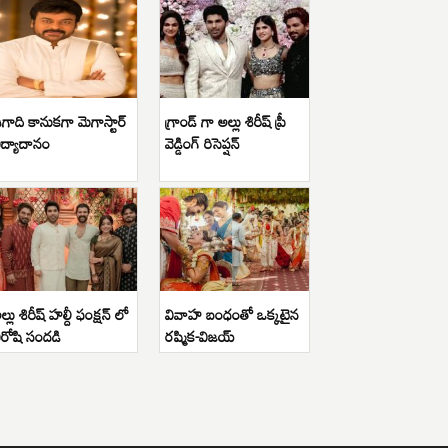
గాది కానుకగా మెగాస్టార్
గ్రాండ్ గా అల్లు శిరీష్ ప్రీ
ిద్యాదానం
వెడ్డింగ్ రిసెప్షన్
ల్లు శిరీష్ హల్దీ ఫంక్షన్ లో
వివాహ బంధంతో ఒక్కటైన
ిరోషి సందడి
రష్మిక-విజయ్