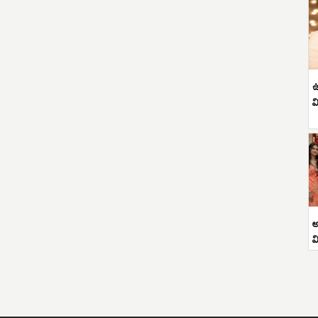
ఉ
వ
అ
వ