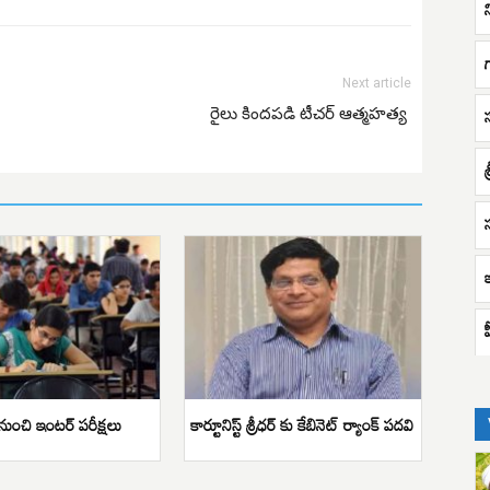
Next article
రైలు కిందపడి టీచర్ ఆత్మహత్య
 నుంచి ఇంటర్ పరీక్షలు
కార్టూనిస్ట్ శ్రీధర్ కు కేబినెట్ ర్యాంక్ పదవి