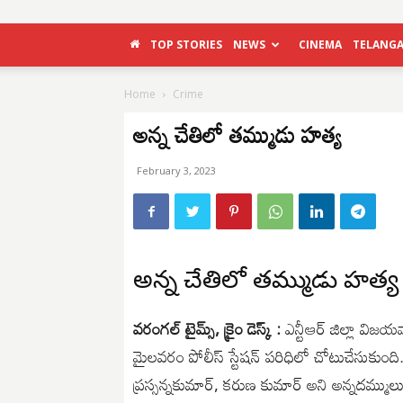
TOP STORIES
NEWS
CINEMA
TELANG
Home
Crime
అన్న చేతిలో తమ్ముడు హత్య
February 3, 2023
అన్న చేతిలో తమ్ముడు హత్య
వరంగల్ టైమ్స్, క్రైం డెస్క్ :
ఎన్టీఆర్ జిల్లా వి
మైలవరం పోలీస్ స్టేషన్ పరిధిలో చోటుచేసుకుంది
ప్రస్సన్నకుమార్, కరుణ కుమార్ అని అన్నదమ్ముల