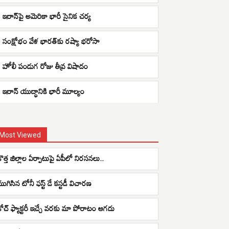
ఇరాన్‌పై అమెరికా భారీ సైనిక చర్య
సంక్షోభం వేళ భారత్‌కు రష్యా భరోసా
హోలీ పండుగ రోజు తీవ్ర విషాదం
ఇరాన్ యుద్ధానికి భారీ మూల్యం
Most Viewed
కొత్త జిల్లాల ఏర్పాటుపై ఏపీలో నిరసనలు..
ముగిసిన టోనీ ఫస్ట్ డే కస్టడీ విచారణ
కోచ్ ఫ్యాక్టరీ ఇచ్చే వరకు మా పోరాటం ఆగదు