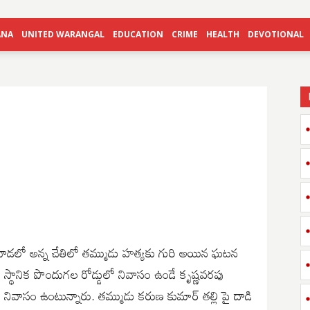
ANA
UNITED WARANGAL
EDUCATION
CRIME
HEALTH
DEVOTIONAL
జయవాడలో అన్న చేతిలో తమ్ముడు హత్యకు గురి అయిన ఘటన
. స్థానిక పొందుగల రోడ్డులో నివాసం ఉండే కృష్ణవరపు
ు నివాసం ఉంటున్నారు. తమ్ముడు కరుణ కుమార్ తల్లి పై దాడి