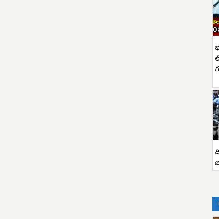
భ
ల
గ
ద
బ