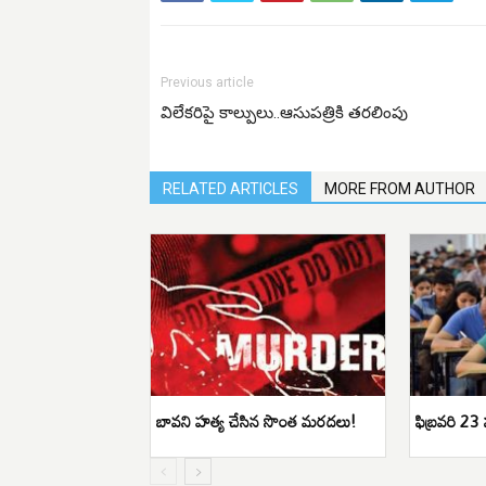
Previous article
విలేకరిపై కాల్పులు..ఆసుపత్రికి తరలింపు
RELATED ARTICLES
MORE FROM AUTHOR
బావని హత్య చేసిన సొంత మరదలు!
ఫిబ్రవరి 23