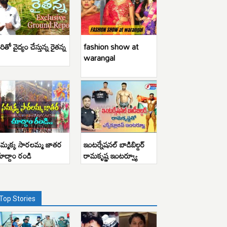
రితో వైద్యం చేస్తున్న రైతన్న
fashion show at
warangal
మ్మక్క సారలమ్మ జాతర
ఇంటర్నేషనల్ బాడిబిల్డర్
ూద్దాం రండి
రామకృష్ణ ఇంటర్వ్యూ
Top Stories