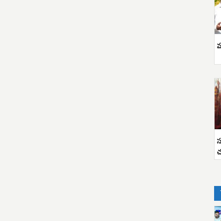
వ
స
చ