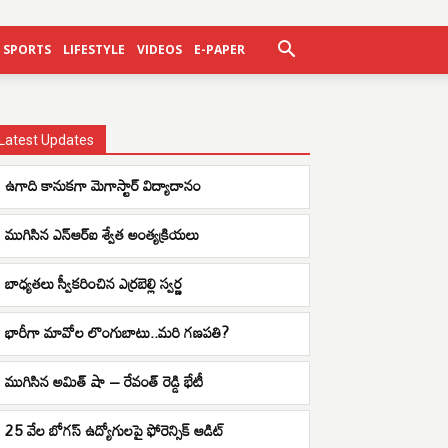
SPORTS
LIFESTYLE
VIDEOS
E-PAPER
Latest Updates
ఉగాది కానుకగా మెగాస్టార్ విద్యాదానం
ముగిసిన ఎన్ఆర్ఐ శ్వేత అంత్యక్రియలు
బాధ్యతలు స్వీకరించిన ఎర్రబెల్లి స్వర్ణ
భారీగా మావోల లొంగుబాటు..మరి గణపతి?
ముగిసిన అమిత్ షా – రేవంత్ రెడ్డి భేటీ
25 వేల బోగస్ ఉద్యోగులపై ఫోరెన్సిక్ ఆడిట్