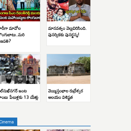
ారీగా మావోల
మానవత్వం వెల్లువిరిసింది.
ొంగుబాటు..మరి
పునర్వికకు పునర్జన్మ!
ణపతి?
ిల్‌సుఖ్‌నగర్ జంట
వెయ్యిస్తంభాల రుద్రేశ్వర
ాంబు పేలుళ్లకు 13 యేళ్లు
ఆలయం విశిష్టత
Cinema