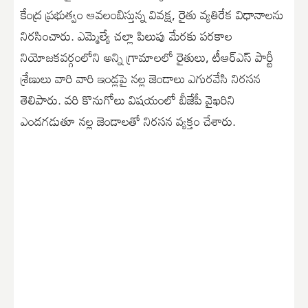
కేంద్ర ప్రభుత్వం ఆవలంబిస్తున్న వివక్ష, రైతు వ్యతిరేక విధానాలను
నిరసించారు. ఎమ్మెల్యే చల్లా పిలుపు మేరకు పరకాల
నియోజకవర్గంలోని అన్ని గ్రామాలలో రైతులు, టీఆర్ఎస్ పార్టీ
శ్రేణులు వారి వారి ఇండ్లపై నల్ల జెండాలు ఎగురవేసి నిరసన
తెలిపారు. వరి కొనుగోలు విషయంలో బీజేపీ వైఖరిని
ఎండగడుతూ నల్ల జెండాలతో నిరసన వ్యక్తం చేశారు.