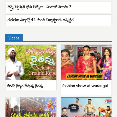
చెన్నై కెప్టెన్సీకి ధోనీ వీడ్కోలు.. ఎందుకో తెలుసా ?
గురుకుల స్కూళ్లో 44 మంది విద్యార్థులకు అస్వస్థత
Videos
వరితో వైద్యం చేస్తున్న రైతన్న
fashion show at warangal