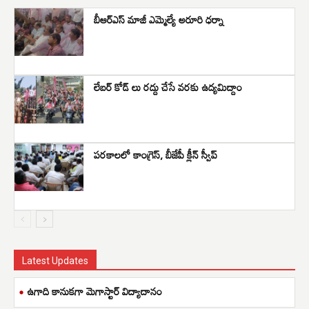
బీఆర్ఎస్ మాజీ ఎమ్మెల్యే అరూరి ధర్నా
లేబర్ కోడ్ లు రద్దు చేసే వరకు ఉద్యమిద్దాం
పరకాలలో కాంగ్రెస్, బీజేపీ క్లీన్ స్వీప్
Latest Updates
ఉగాది కానుకగా మెగాస్టార్ విద్యాదానం