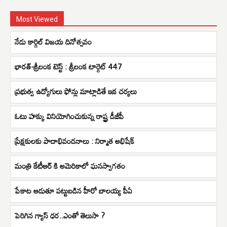
Most Viewed
నేడు కార్గిల్‌ విజయ దినోత్సవం
భారత్-శ్రీలంక టెస్ట్ : శ్రీలంక టార్గెట్ 447
ప్రభుత్వ ఉద్యోగులు ఫోన్లు మాట్లాడితే ఇక చర్యలు
ఓటు హక్కు వినియోగించుకున్న రాష్ట్ర డీజీపీ
ప్రేక్షకులకు పాదాభివందనాలు : నిర్మాత అభిషేక్
మంత్రి కేటీఆర్ కి అమెరికాలో ఘనస్వాగతం
పేకాట ఆడుతూ పట్టుబడిన హీరో బాలయ్య పీఏ
పెరిగిన గ్యాస్ ధర..ఎంతో తెలుసా ?