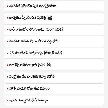
ముగిసిన ఎన్ఆర్ఐ శ్వేత అంత్యక్రియలు
బాధ్యతలు స్వీకరించిన ఎర్రబెల్లి స్వర్ణ
భారీగా మావోల లొంగుబాటు..మరి గణపతి?
ముగిసిన అమిత్ షా – రేవంత్ రెడ్డి భేటీ
25 వేల బోగస్ ఉద్యోగులపై ఫోరెన్సిక్ ఆడిట్
ఇరాన్‌పై అమెరికా భారీ సైనిక చర్య
సంక్షోభం వేళ భారత్‌కు రష్యా భరోసా
హోలీ పండుగ రోజు తీవ్ర విషాదం
ఇరాన్ యుద్ధానికి భారీ మూల్యం