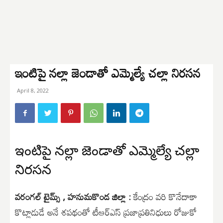
ఇంటిపై నల్లా జెండాతో ఎమ్మెల్యే చల్లా నిరసన
April 8, 2022
ఇంటిపై నల్లా జెండాతో ఎమ్మెల్యే చల్లా
నిరసన
వరంగల్ టైమ్స్ , హనుమకొండ జిల్లా :
కేంద్రం వరి కొనేదాకా
కొట్లాడుడే అనే శపథంతో టీఆర్ఎస్ ప్రజాప్రతినిధులు రోజుకో