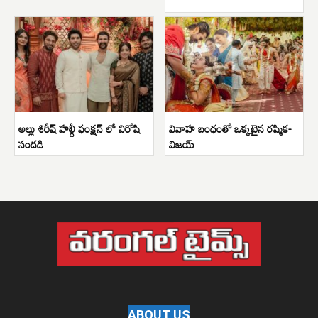
అల్లు శిరీష్ హల్దీ ఫంక్షన్ లో విరోషి
వివాహ బంధంతో ఒక్కటైన రష్మిక-
సందడి
విజయ్
ABOUT US