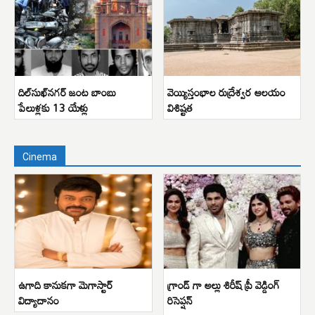
దిల్‌సుఖ్‌నగర్ జంట బాంబు
వెయ్యిస్తంభాల రుద్రేశ్వర ఆలయం
పేలుళ్లకు 13 యేళ్లు
విశిష్టత
Cinema
ఉగాది కానుకగా మెగాస్టార్
గ్రాండ్ గా అల్లు శిరీష్ ప్రీ వెడ్డింగ్
విద్యాదానం
రిసెప్షన్