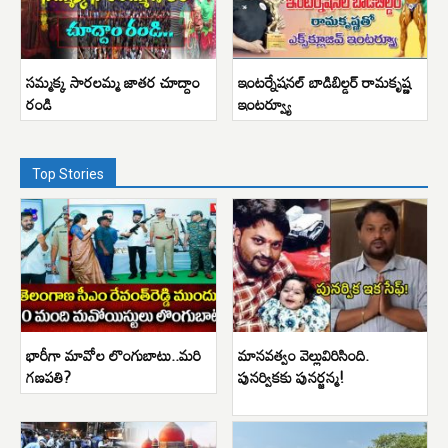
సమ్మక్క సారలమ్మ జాతర చూద్దాం
ఇంటర్నేషనల్ బాడిబిల్డర్ రామకృష్ణ
రండి
ఇంటర్వ్యూ
Top Stories
భారీగా మావోల లొంగుబాటు..మరి
మానవత్వం వెల్లువిరిసింది.
గణపతి?
పునర్వికకు పునర్జన్మ!