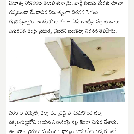
వినూత్న నిరసనను తెలుపుతున్నారు. పార్టీ పిలుపు మేరకు తూచా
తప్పకుండా కేంద్రానికి వినూత్నంగా నిరసన సెగలు
తగిలిస్తున్నారు. ఇందులో భాగంగా నేడు ఇంటిపై నల్ల జెండాలు
ఎగురవేసి కేంద్ర ప్రభుత్వ వైఖరిని ఖండిస్తూ నిరసన తెలిపారు.
పరకాల ఎమ్మెల్యే చల్లా ధర్మారెడ్డి హనుమకొండ జిల్లా
నక్కలగుట్టలోని ఆయన నివాసంపై నల్ల జెండా ఎగుర వేశారు.
తెలంగాణ రైతులు పండించిన ధాన్యం కొనుగోలు విషయంలో