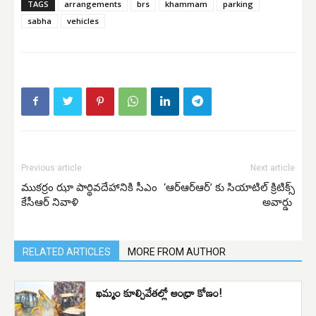
TAGS
arrangements
brs
khammam
parking
sabha
vehicles
Previous article
Next article
ముకర్రం ఝా పార్థివదేహానికి సీఎం
‘ఆర్ఆర్ఆర్’ కు సియాటిల్ క్రిటిక్స్
కేసీఆర్ నివాళి
అవార్డు
RELATED ARTICLES
MORE FROM AUTHOR
ఖమ్మం కూల్చివేతల్లో ఆంధ్రా కోణం!