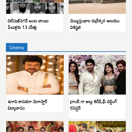
దిల్‌సుఖ్‌నగర్ జంట బాంబు
వెయ్యిస్తంభాల రుద్రేశ్వర ఆలయం
పేలుళ్లకు 13 యేళ్లు
విశిష్టత
Cinema
ఉగాది కానుకగా మెగాస్టార్
గ్రాండ్ గా అల్లు శిరీష్ ప్రీ వెడ్డింగ్
విద్యాదానం
రిసెప్షన్