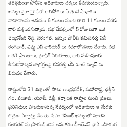
తలెత్తకుండా పోలీసు అధికారులు చర్యలు తీసుకుంటున్నారు.
ఖమ్మం వైరా హైవేలో రాకపోకలు సాగించే సాధారణ
వాహనాలను ఉదయం 6 గంటల నుంచి రాత్రి 11 గంటల వరకు
దారి మళ్లించనున్నారు. సభ నేపథ్యంలో 5 రోజులుగా ఐజీ
చంద్రశేఖర్ రెడ్డి, వరంగల్, ఖమ్మం పోలీస్ కమిషనర్లు ఏవీ
రంగనాథ్, విష్ణు ఎస్ వారియర్ లు సమాలోచనలు చేశారు. సభ
జరిగే ప్రాంతాలు, ట్రాఫిక్ ఏరియాలు, దారి మళ్లింపులకు
తీసుకోవాల్సిన జాగ్రత్తలపై కసరత్తు చేసి రూట్ మ్యాప్ ను
విడుదల చేశారు.
రాష్ట్రంలోని 31 జిల్లాలతో పాటు ఆంధ్రప్రదేశ్, మహారాష్ట్ర, ఛత్తీస్
గఢ్, పంజాబ్, యూపీ, ఢిల్లీ, కర్నాటక రాష్ట్రాల నుంచి ప్రజలు,
ప్రతినిధులు హాజరుకానున్న నేపథ్యంలో అధికారులు ఆ మేరకు
భద్రతా ఏర్పాట్లు చేశారు. సీఎం కేసీఆర్ ఖమ్మంలో నూతన
కలెక్టరేట్ ను ప్రారంభించిన అనంతరం బీఆర్ఎస్ భారీ బహిరంగ