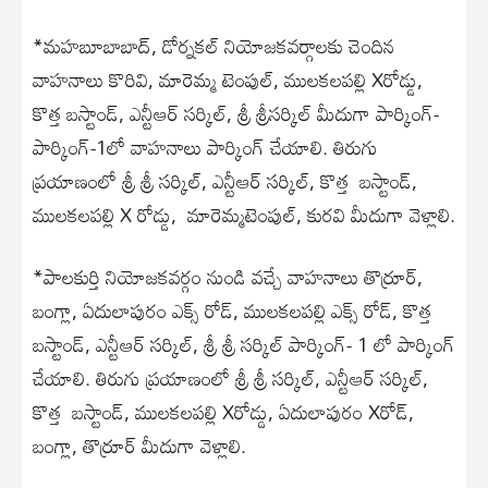
*మహబూబాబాద్, డోర్నకల్ నియోజకవర్గాలకు చెందిన
వాహనాలు కొరివి, మారెమ్మ టెంపుల్, ములకలపల్లి Xరోడ్డు,
కొత్త బస్టాండ్, ఎన్టీఆర్ సర్కిల్, శ్రీ శ్రీసర్కిల్ మీదుగా పార్కింగ్-
పార్కింగ్-1లో వాహనాలు పార్కింగ్ చేయాలి. తిరుగు
ప్రయాణంలో శ్రీ శ్రీ సర్కిల్, ఎన్టీఆర్ సర్కిల్, కొత్త బస్టాండ్,
ములకలపల్లి X రోడ్డు, మారెమ్మటెంపుల్, కురవి మీదుగా వెళ్లాలి.
*పాలకుర్తి నియోజకవర్గం నుండి వచ్చే వాహనాలు తొర్రూర్,
బంగ్లా, ఏదులాపురం ఎక్స్ రోడ్, ములకలపల్లి ఎక్స్ రోడ్, కొత్త
బస్టాండ్, ఎన్టీఆర్ సర్కిల్, శ్రీ శ్రీ సర్కిల్ పార్కింగ్- 1 లో పార్కింగ్
చేయాలి. తిరుగు ప్రయాణంలో శ్రీ శ్రీ సర్కిల్, ఎన్టీఆర్ సర్కిల్,
కొత్త బస్టాండ్, ములకలపల్లి Xరోడ్డు, ఏదులాపురం Xరోడ్,
బంగ్లా, తొర్రూర్ మీదుగా వెళ్లాలి.