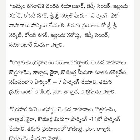
*ఖమ్మం నగరానికి చెందిన నయాబజార్, జెడ్పీ సెంటర్, ఇల్లందు
Xరోడ్, రోటరీ నగర్, శ్రీ శ్రీ సర్కిల్ మీదుగా పార్కింగ్- 2లో
వాహనాలు పార్కింగ్ చేయాలి. తిరుగు ప్రయాణంలో శ్రీ శ్రీ
సర్కిల్, రోటరీ నగర్, ఇల్లందు Xరోడ్డు, జెడ్పీ సెంటర్,
నయాబజార్ మీదుగా వెళ్లాలి.
*కొత్తగూడెం,భద్రాచలం నియోజకవర్గాలకు చెందిన వాహనాలు
కొత్తగూడెం, తాల్లాడ, వైరా, కొణిజర్ల మీదుగా నూతన కలెక్టరేట్
సమీపంలోని పార్కింగ్ – 7 పార్కింగ్ చేయాలి. తిరుగు
ప్రయాణంలో కొణిజర్ల, వైరా, తాళ్లాడ, కొత్తగూడెం వెళ్లాలి.
*పినపాక నియోజకవర్గం చెందిన వాహనాలు కొత్తగూడెం,
తాల్లాడ, వైరా, కొణిజర్ల మీదుగా పార్కింగ్ -11లో పార్కింగ్
చేయాలి. తిరుగు ప్రయాణంలో కొణిజర్ల, వైరా, తాళ్లాడ,
కొత్తగూడెం మీదుగా వెళ్లాలి.