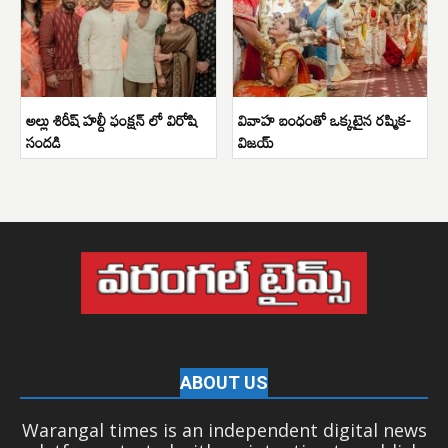
అల్లు శిరీష్ హల్దీ ఫంక్షన్ లో విరోషి
వివాహ బంధంతో ఒక్కటైన రష్మిక-
సందడి
విజయ్
ABOUT US
Warangal times is an independent digital news