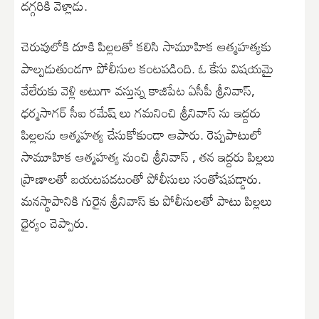
దగ్గరికి వెళ్లాడు.
చెరువులోకి దూకి పిల్లలతో కలిసి సామూహిక ఆత్మహత్యకు
పాల్పడుతుండగా పోలీసుల కంటపడింది. ఓ కేసు విషయమై
వేలేరుకు వెళ్లి అటుగా వస్తున్న కాజిపేట ఏసీపీ శ్రీనివాస్,
ధర్మసాగర్ సీఐ రమేష్ లు గమనించి శ్రీనివాస్ ను ఇద్దరు
పిల్లలను ఆత్మహత్య చేసుకోకుండా ఆపారు. రెప్పపాటులో
సామూహిక ఆత్మహత్య నుంచి శ్రీనివాస్ , తన ఇద్దరు పిల్లలు
ప్రాణాలతో బయటపడటంతో పోలీసులు సంతోషపడ్డారు.
మనస్థాపానికి గురైన శ్రీనివాస్ కు పోలీసులతో పాటు పిల్లలు
ధైర్యం చెప్పారు.