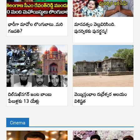
భారీగా మావోల లొంగుబాటు..మరి
మానవత్వం వెల్లువిరిసింది.
గణపతి?
పునర్వికకు పునర్జన్మ!
దిల్‌సుఖ్‌నగర్ జంట బాంబు
వెయ్యిస్తంభాల రుద్రేశ్వర ఆలయం
పేలుళ్లకు 13 యేళ్లు
విశిష్టత
Cinema