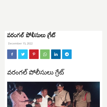
వరంగల్ పోలీసులు గ్రేట్
December 15, 2022
వరంగల్ పోలీసులు గ్రేట్