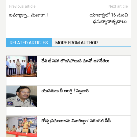
Previous article
Next article
ఐమ్యాక్సా… మజాకా..!
యాదాద్రిలో 16 నుంచి
ధనుర్మాసోత్సవాలు
RELATED ARTICLES
MORE FROM AUTHOR
దేవ్ జీ సహా లొంగిపోయిన మావో అగ్రనేతలు
యువతులు బీ అలర్ట్ !:సజ్జనార్
రోడ్డు ప్రమాదాలను నివారిద్ధాం: వరంగల్ సీపీ