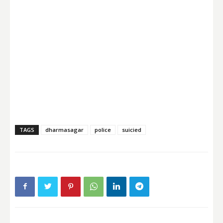
TAGS
dharmasagar
police
suicied