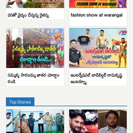
వరితో వైద్యం చేస్తున్న రైతన్న
fashion show at warangal
సమ్మక్క సారలమ్మ జాతర చూద్దాం
ఇంటర్నేషనల్ బాడిబిల్డర్ రామకృష్ణ
రండి
ఇంటర్వ్యూ
Top Stories