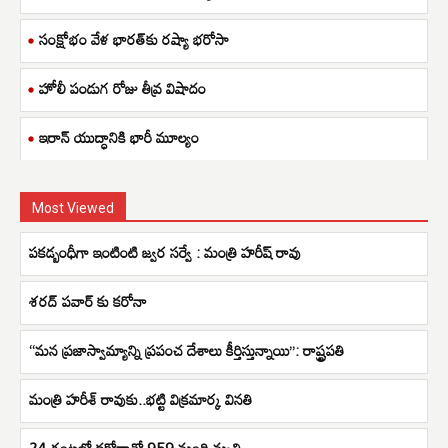
సంక్షోభం వేళ భారత్‌కు రష్యా భరోసా
హోలీ పండుగ రోజు తీవ్ర విషాదం
ఇరాన్ యుద్ధానికి భారీ మూల్యం
Most Viewed
పకడ్బంధీగా ఇంటింటి జ్వర సర్వే : మంత్రి హరీష్ రావు
శరద్ పవార్ కు కరోనా
“మన ప్రజాస్వామ్యాన్ని ప్రపంచ దేశాలు కీర్తిస్తున్నాయి”: రాష్ట్రపతి
మంత్రి హరీశ్ రావుకు..భట్టి విక్రమార్క వినతి
24 గంటల్లో కరోనాతో 959 మంది మృతి