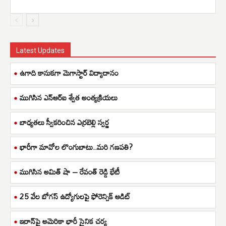
Latest Updates
ఉగాది కానుకగా మెగాస్టార్ విద్యాదానం
ముగిసిన ఎన్ఆర్ఐ శ్వేత అంత్యక్రియలు
బాధ్యతలు స్వీకరించిన ఎర్రబెల్లి స్వర్ణ
భారీగా మావోల లొంగుబాటు..మరి గణపతి?
ముగిసిన అమిత్ షా – రేవంత్ రెడ్డి భేటీ
25 వేల బోగస్ ఉద్యోగులపై ఫోరెన్సిక్ ఆడిట్
ఇరాన్‌పై అమెరికా భారీ సైనిక చర్య