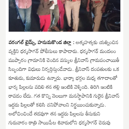
వరంగల్ టైమ్స్, హనుమకొండ జిల్లా :
ఆత్మహత్యకు యత్నించిన
వ్యక్తిని ధర్మసాగర్ పోలీసులు కాపాడారు. ధర్మసాగర్ మండలం
ముప్పారం గ్రామానికి చెందిన వస్కుల శ్రీనివాస్ గ్రామపంచాయితీ
సిబ్బందిగా విధులు నిర్వర్తిస్తుండేవాడు. శ్రీనివాస్ దంపతులకు ఒక
కూతురు, కుమారుడు ఉన్నారు. భార్యా భర్తల మధ్య తగాదాలతో
భార్య పిల్లలను వదిలి తన తల్లి ఇంటికి వెళ్ళింది. తిరిగి ఇంటికి
రావడం లేదు. గత కొన్ని నెలలుగా మనస్థాపానికి గురైన శ్రీనివాస్
ఇద్దరు పిల్లలతో కలిసి చనిపోవాలని నిర్ణయించుకున్నాడు.
ఆలోచించిందే తడవుగా తన ఇద్దరు పిల్లలను తీసుకుని
గురువారం రాత్రి సాయిపేట శివారులోని ధర్మసాగర్ చెరువు