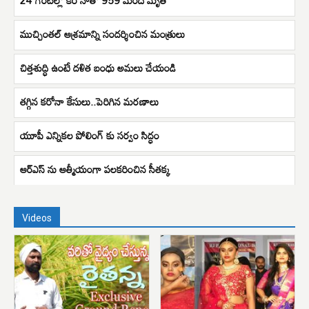
ముచ్చింతల్ ఆశ్రమాన్ని సందర్శించిన మంత్రులు
చిత్తశుద్ధి ఉంటే దళిత బంధు అమలు చేయండి
తగ్గిన కరోనా కేసులు..పెరిగిన మరణాలు
యూపీ ఎన్నికల పోలింగ్ కు సర్వం సిద్ధం
ఆర్ఎస్ ను ఆత్మీయంగా పలకరించిన సీతక్క
Videos