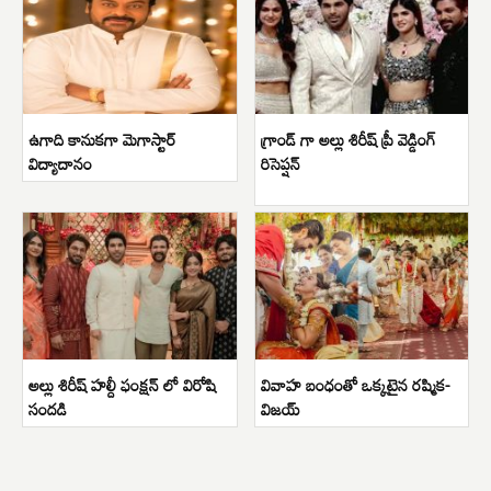
ఉగాది కానుకగా మెగాస్టార్
గ్రాండ్ గా అల్లు శిరీష్ ప్రీ వెడ్డింగ్
విద్యాదానం
రిసెప్షన్
అల్లు శిరీష్ హల్దీ ఫంక్షన్ లో విరోషి
వివాహ బంధంతో ఒక్కటైన రష్మిక-
సందడి
విజయ్