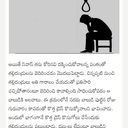
అయితే నివాస్ తను కోరినవి దక్కించుకోవాలన్న పంతంతో
తల్లిదండ్రులను బెదిరించడం మొదలుపెట్టాడు. చిన్నప్పటి నుంచి
తల్లిదండ్రులు అతి గారాబం చేయడంతో ప్రతిసారి
చచ్చిపోతానంటూ బెదిరించి కావాల్సింది సాధించుకోవడం ఆ
బాలుడికి అలవాటు. ఈ క్రమంలోనే సదరు బాలుడి పుట్టిన రోజు
గురువారం కావడంతో కొత్త డ్రెస్ కొనుక్కోవాలని భావించాడు.
అందులో భాగంగానే కొత్త డ్రెస్ కొనుగోలు చేసేందుకు
తల్లిదండ్రులను పట్టుబట్టాడు. డబ్బులు లేవంటూ బాలుడిని