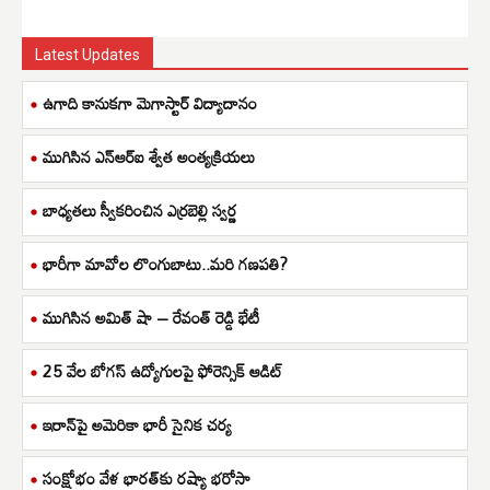
Latest Updates
ఉగాది కానుకగా మెగాస్టార్ విద్యాదానం
ముగిసిన ఎన్ఆర్ఐ శ్వేత అంత్యక్రియలు
బాధ్యతలు స్వీకరించిన ఎర్రబెల్లి స్వర్ణ
భారీగా మావోల లొంగుబాటు..మరి గణపతి?
ముగిసిన అమిత్ షా – రేవంత్ రెడ్డి భేటీ
25 వేల బోగస్ ఉద్యోగులపై ఫోరెన్సిక్ ఆడిట్
ఇరాన్‌పై అమెరికా భారీ సైనిక చర్య
సంక్షోభం వేళ భారత్‌కు రష్యా భరోసా