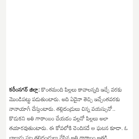
కరీంనగర్ జిల్లా:
కొంతమంది పిల్లలు కావాలన్నది ఇచ్చే వరకు
మొండిపట్టు పడుతుంటారు. అది ఏదైనా తెచ్చి ఇచ్చేంతవరకు
నానాయాగీ చేస్తుంటారు. తల్లిదండ్రులు చిన్న వయస్సునో..
కొడుకని అతి గారాంబం చేయడం వల్లనో పిల్లలు అలా
తయారవుతుంటారు. ఈ కోవలోకి చెందినదే ఆ ఘటన కూడా. ఓ
బాలుడు పట్ల తల్లిదండ్రులు చేసిన అతి గారాబం అతడి