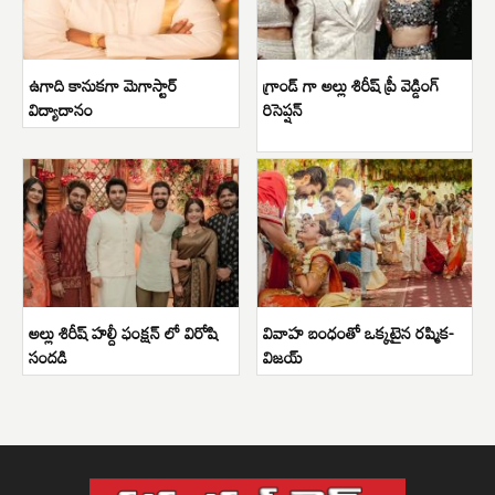
ఉగాది కానుకగా మెగాస్టార్
గ్రాండ్ గా అల్లు శిరీష్ ప్రీ వెడ్డింగ్
విద్యాదానం
రిసెప్షన్
అల్లు శిరీష్ హల్దీ ఫంక్షన్ లో విరోషి
వివాహ బంధంతో ఒక్కటైన రష్మిక-
సందడి
విజయ్