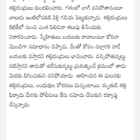
తల్లిదండ్రులు మందలించారు. గతంలో లాగే చనిపోతానంటూ
బాలుడు ఇంటిలోపలికి వెళ్లి గడియ పెట్టుకున్నాడు. తల్లిదండ్రులు
కిటికీలో నుంచి ఎంత పిలిచినా తలుపు తీసేందుకు
నిరాకరించాడు. స్నేహితులు బయటకు రావాలంటూ కోరినా
మొండిగా సమాధానం చెప్పాడు. దీంతో కోపం చల్లారక వాడే
బయటకు వస్తాడని తల్లిదండ్రులు భావించారు. చచ్చిపోతున్నట్టు
నటిస్తానని తాడుతో ఉరేసుకున్నట్టు ప్రయత్నించే క్రమంలో తాడు
మెడకు బిగించుకుని చనిపోయాడు. ఊహించిన ఈ ఘటనకు
తల్లిదండ్రులు, బంధువుల రోదనలు మిన్నంటాయి. మృతుడి తల్లి
ఫిర్యాదు మేరకు పోలీసులు కేసు నమోదు చేసుకుని దర్యాప్తు
చేస్తున్నారు.