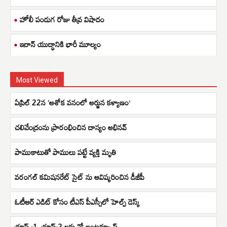
హోలీ పండుగ రోజు తీవ్ర విషాదం
ఇరాన్ యుద్ధానికి భారీ మూల్యం
Most Viewed
ఏప్రిల్ 22న ‘అశోక వనంలో అర్జున కళ్యాణం’
చలివేంద్రంను ప్రారంభించిన దాస్యం అభినవ్
పాముకాటుతో పాములు పట్టే వ్యక్తి మృతి
వరంగల్ కమిషనరేట్ సైట్ ను ఆవిష్కరించిన డీజీపీ
ఓటీఆర్ ఎడిట్ కోసం టీఎస్ పీఎస్సీలో హెల్ప్ డెస్క్
గ్రూప్ -1, గ్రూప్-2 లకు నో ఇంటర్వ్యూస్