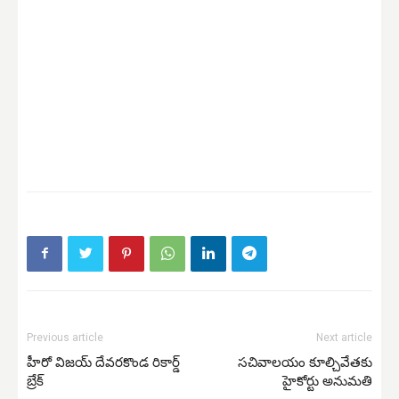
Previous article
Next article
హీరో విజయ్ దేవరకొండ రికార్డ్
సచివాలయం కూల్చివేతకు
బ్రేక్
హైకోర్టు అనుమతి