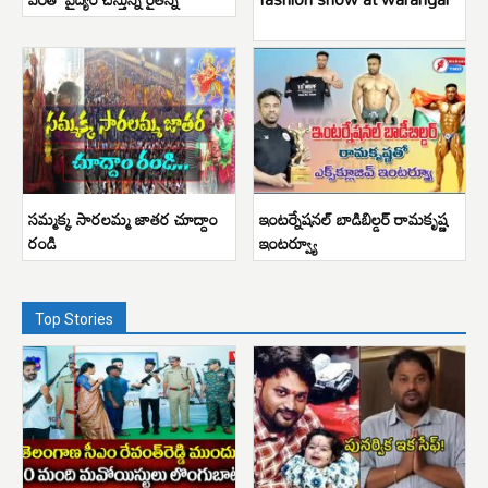
సమ్మక్క సారలమ్మ జాతర చూద్దాం
ఇంటర్నేషనల్ బాడిబిల్డర్ రామకృష్ణ
రండి
ఇంటర్వ్యూ
Top Stories