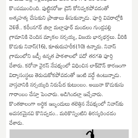
కొంపముంచింది. పుట్టినరోజు డ్రెస్ కోనివ్వకపోవడంతో
ఆత్మహత్య చేసుకుని ప్రాణాలు తీసుకున్నాడు. పూర్తి వివరాల్లోకి
వెళితే.. కరీంనగర్ జిల్లా మల్లాపూర్ మండలం గుండ్లపల్లి
గ్రామానికి చెందిన మ్యాకల నర్సయ్య, విజయ భార్యభర్తలు. వీరికి
కొడుకు నివాస్(16), కూతురుహరీక(10) ఉన్నారు. నివాస్
గ్రామంలోని జడ్పీ ఉన్నత పాఠశాలలో పదో తరగతి పూర్తి
చేశారు. కరోనా వైరస్ నేపథ్యంలో విధించిన లాక్‌డౌన్ కారణంగా
విద్యాసంస్థలు తెరుచుకోకపోవడంతో ఇంటి వద్దే ఉంటున్నాడు.
వాస్తవానికి నర్సయ్యది నిరుపేద కుటుంబం. అయినా కొడుకును
గారాంబం చేస్తూ పెంచారు. అడిగిందల్లా ఇచ్చేవారు.
కొంతకాలంగా ఆర్థిక ఇబ్బందులు తలెత్తిన నేపథ్యంలో నివాస్‌కు
అవసరమైనవి కొనివ్వడం.. మరికొన్నింటిని తిరస్కరించడం
చేశారు.