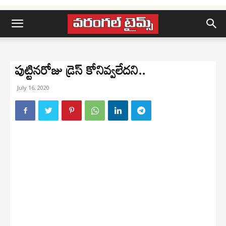
పుట్టినరోజు డ్రెస్ కోనివ్వలేదని..
July 16, 2020