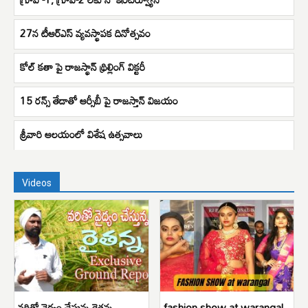
27న టీఆర్ఎస్ వ్యవస్థాపక దినోత్సవం
కోల్ కతా పై రాజస్థాన్ థ్రిల్లింగ్ విక్టరీ
15 రన్స్ తేడాతో ఆర్సీబీ పై రాజస్తాన్ విజయం
శ్రీవారి ఆలయంలో విశేష ఉత్సవాలు
Videos
వరితో వైద్యం చేస్తున్న రైతన్న
fashion show at warangal