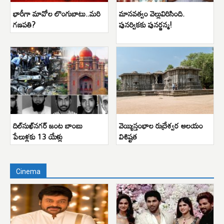
భారీగా మావోల లొంగుబాటు..మరి
మానవత్వం వెల్లువిరిసింది.
గణపతి?
పునర్వికకు పునర్జన్మ!
దిల్‌సుఖ్‌నగర్ జంట బాంబు
వెయ్యిస్తంభాల రుద్రేశ్వర ఆలయం
పేలుళ్లకు 13 యేళ్లు
విశిష్టత
Cinema