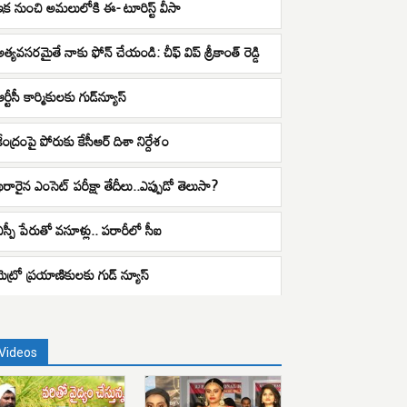
ఇక నుంచి అమలులోకి ఈ- టూరిస్ట్ వీసా
అత్యవసరమైతే నాకు ఫోన్ చేయండి: చీఫ్ విప్ శ్రీకాంత్ రెడ్డి
ర్టీసీ కార్మికులకు గుడ్‌న్యూస్
కేంద్రంపై పోరుకు కేసీఆర్ దిశా నిర్దేశం
ఖరారైన ఎంసెట్ పరీక్షా తేదీలు..ఎప్పుడో తెలుసా?
ఎస్పీ పేరుతో వసూళ్లు.. పరారీలో సీఐ
మెట్రో ప్రయాణికులకు గుడ్ న్యూస్
Videos