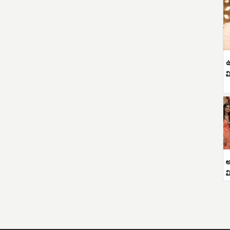
ఉ
వ
అ
వ