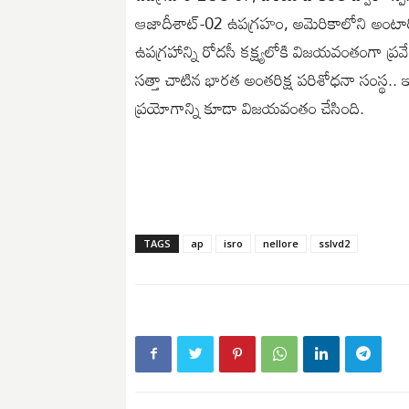
ఆజాదీశాట్‌-02 ఉపగ్రహం, అమెరికాలోని అంటారి
ఉపగ్రహాన్ని రోదసీ కక్ష్యలోకి విజయవంతంగా ప్రవే
సత్తా చాటిన భారత అంతరిక్ష పరిశోధనా సంస్థ.. 
ప్రయోగాన్ని కూడా విజయవంతం చేసింది.
TAGS
ap
isro
nellore
sslvd2