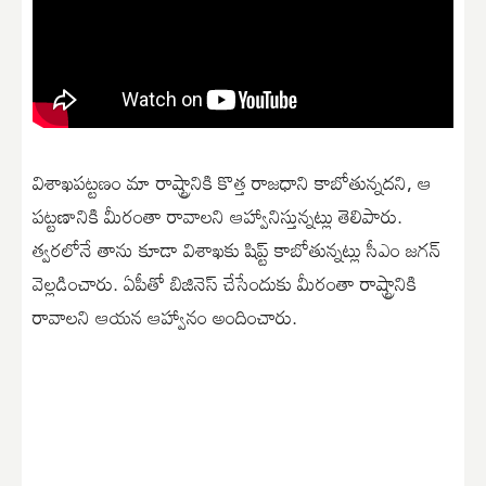
విశాఖపట్టణం మా రాష్ట్రానికి కొత్త రాజధాని కాబోతున్నదని, ఆ
పట్టణానికి మీరంతా రావాలని ఆహ్వానిస్తున్నట్లు తెలిపారు.
త్వరలోనే తాను కూడా విశాఖకు షిప్ట్ కాబోతున్నట్లు సీఎం జగన్
వెల్లడించారు. ఏపీతో బిజినెస్ చేసేందుకు మీరంతా రాష్ట్రానికి
రావాలని ఆయన ఆహ్వానం అందించారు.