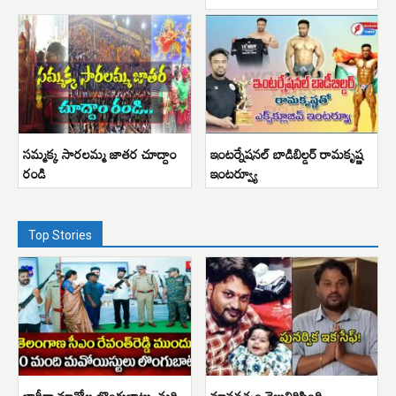
సమ్మక్క సారలమ్మ జాతర చూద్దాం
ఇంటర్నేషనల్ బాడిబిల్డర్ రామకృష్ణ
రండి
ఇంటర్వ్యూ
Top Stories
భారీగా మావోల లొంగుబాటు..మరి
మానవత్వం వెల్లువిరిసింది.