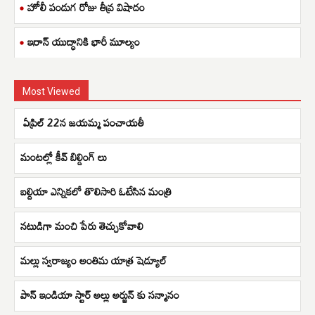
హోలీ పండుగ రోజు తీవ్ర విషాదం
ఇరాన్ యుద్ధానికి భారీ మూల్యం
Most Viewed
ఏప్రిల్ 22న జయమ్మ పంచాయతీ
మంటల్లో కీవ్ బిల్డింగ్ లు
బల్దియా ఎన్నికలో తొలిసారి ఓటేసిన మంత్రి
నటుడిగా మంచి పేరు తెచ్చుకోవాలి
మల్లు స్వరాజ్యం అంతిమ యాత్ర షెడ్యూల్
పాన్ ఇండియా స్టార్ అల్లు అర్జున్ కు సన్మానం