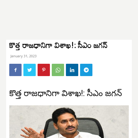
కొత్త రాజధానిగా విశాఖ!: సీఎం జగన్
January 31, 2023
కొత్త రాజధానిగా విశాఖ!: సీఎం జగన్