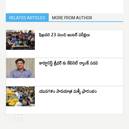
RELATED ARTICLES
MORE FROM AUTHOR
ఫిబ్రవరి 23 నుంచి ఇంటర్ పరీక్షలు
కార్టూనిస్ట్ శ్రీధర్ కు కేబినెట్ ర్యాంక్ పదవి
యువగళం పాదయాత్ర మళ్ళీ ప్రారంభం