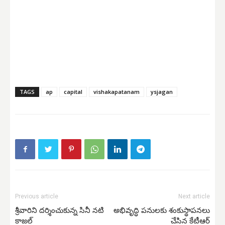
TAGS
ap
capital
vishakapatanam
ysjagan
Previous article
Next article
శ్రీవారిని దర్శించుకున్న సినీ నటి
అభివృద్ధి పనులకు శంకుస్థాపనలు
కాజల్
చేసిన కేటీఆర్