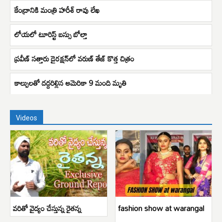
కేంద్రానికి మంత్రి హరీశ్ రావు లేఖ
లోయలో టూరిస్ట్ బస్సు బోల్తా
ప్రవీణ్ సత్తారు డైరక్షన్‌లో వరుణ్ తేజ్ కొత్త చిత్రం
కాల్పులతో దద్దరిల్లిన అమెరికా 9 మంది మృతి
Videos
వరితో వైద్యం చేస్తున్న రైతన్న
fashion show at warangal