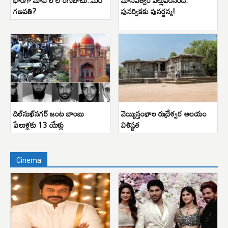
గణపతి?
పునర్వికకు పునర్జన్మ!
దిల్‌సుఖ్‌నగర్ జంట బాంబు
వెయ్యిస్తంభాల రుద్రేశ్వర ఆలయం
పేలుళ్లకు 13 యేళ్లు
విశిష్టత
Cinema