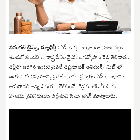
వరంగల్ టైమ్స్, న్యూఢిల్లీ :
ఏపీ కొత్త రాజధానిగా విశాఖపట్టణం
ఉండబోతుందని ఆ రాష్ట్ర సీఎం వైఎస్ జగన్మోహన్ రెడ్డి తెలిపారు.
ఢిల్లీలో జరిగిన ఇంటర్నేషనల్ డిప్లమాటిక్ అలియన్స్ మీట్ లో
ఆయన ఈ విషయాన్ని ప్రకటించారు. ప్రస్తుతం ఏపీ రాజధానిగా
అమరావతి ఉన్న విషయం తెలిసిందే. డిప్లమాటిక్ మీట్ కు
హాజరైన ప్రతినిధులను ఉద్దేశించి సీఎం జగన్ మాట్లాడారు.