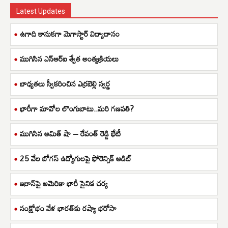
Latest Updates
ఉగాది కానుకగా మెగాస్టార్ విద్యాదానం
ముగిసిన ఎన్ఆర్ఐ శ్వేత అంత్యక్రియలు
బాధ్యతలు స్వీకరించిన ఎర్రబెల్లి స్వర్ణ
భారీగా మావోల లొంగుబాటు..మరి గణపతి?
ముగిసిన అమిత్ షా – రేవంత్ రెడ్డి భేటీ
25 వేల బోగస్ ఉద్యోగులపై ఫోరెన్సిక్ ఆడిట్
ఇరాన్‌పై అమెరికా భారీ సైనిక చర్య
సంక్షోభం వేళ భారత్‌కు రష్యా భరోసా