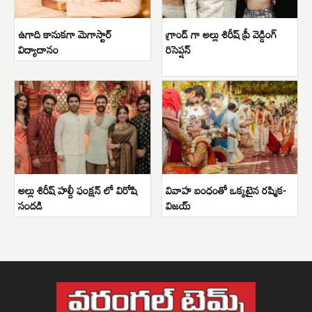
ఉగాది కానుకగా మెగాస్టార్
గ్రాండ్ గా అల్లు శిరీష్ ప్రీ వెడ్డింగ్
విద్యాదానం
రిసెప్షన్
అల్లు శిరీష్ హల్దీ ఫంక్షన్ లో విరోషి
వివాహ బంధంతో ఒక్కటైన రష్మిక-
సందడి
విజయ్