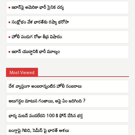
ఇరాన్‌పై అమెరికా భారీ సైనిక చర్య
సంక్షోభం వేళ భారత్‌కు రష్యా భరోసా
హోలీ పండుగ రోజు తీవ్ర విషాదం
ఇరాన్ యుద్ధానికి భారీ మూల్యం
Most Viewed
దేశ వ్యాప్తంగా అంబరాన్నంటిన హోలీ సంబరాలు
ఆలుగడ్డల మాటున గంజాయి, ఆపై ఏం జరిగింది ?
భార్య మటన్ వండలేదని 100 కి ఫోన్ చేసిన భర్త
బంగ్లాపై గెలిచి, సెమీస్ పై భారత్ ఆశలు