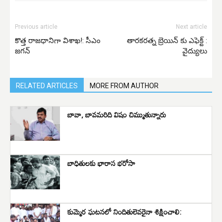
Previous article
Next article
కొత్త రాజధానిగా విశాఖ!: సీఎం
తారకరత్న బ్రెయిన్ కు ఎఫెక్ట్ :
జగన్
వైద్యులు
RELATED ARTICLES
MORE FROM AUTHOR
బావా, బావమరిది విషం చిమ్ముతున్నారు
బాధితులకు భారాస భరోసా
కుమ్మెర ఘటనలో నిందితులెవరైనా శిక్షించాలి: