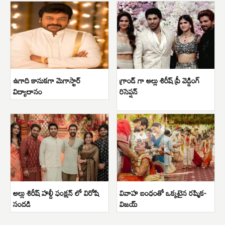
ఉగాది కానుకగా మెగాస్టార్
గ్రాండ్ గా అల్లు శిరీష్ ప్రీ వెడ్డింగ్
విద్యాదానం
రిసెప్షన్
అల్లు శిరీష్ హల్దీ ఫంక్షన్ లో విరోషి
వివాహ బంధంతో ఒక్కటైన రష్మిక-
సందడి
విజయ్