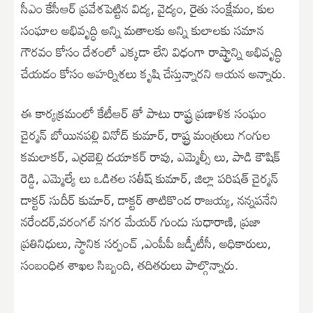
సీఎం కేసీఆర్ ప్రవేశపెట్టిన విద్య, వైద్యం, రైతు సంక్షేమం, కుల
సంఘాల అభివృద్ధి అన్ని మతాలకు అన్ని కులాలకు సమాన
గౌరవం కోసం దేశంలో ఎక్కడా లేని విధంగా రాష్ట్రాన్ని అభివృద్ధి
చేయడం కోసం అహర్నిశలు కృషి చేస్తున్నారని ఆయన అన్నారు.
ఈ కార్యక్రమంలో కేటీఆర్ తో పాటు రాష్ట్ర ప్రణాళిక సంఘం
చైర్మన్ బోయినపల్లి వినోద్ కుమార్, రాష్ట్ర మంత్రులు గంగుల
కమలాకర్, ఎర్రబెల్లి దయాకర్ రావు, ఎమ్మెల్సీ లు, పాడి కౌషిక్
రెడ్డి, ఎమ్మెల్యే లు ఒడితల సతీష్ కుమార్, జిల్లా పరిషత్ చైర్మన్
డాక్టర్ సుదీర్ కుమార్, డాక్టర్ తాటికొండ రాజయ్య, నన్నపనేని
నరేందర్,వరంగల్ నగర మేయర్ గుండు సుధారాణి, ప్రజా
ప్రతినిధులు, స్థానిక సర్పంచ్ ,ఎంపీపీ జడ్పీటీసీ, అధికారులు,
సంబంధిత శాఖల సిబ్బంది, తదితరులు పాల్గొన్నారు.