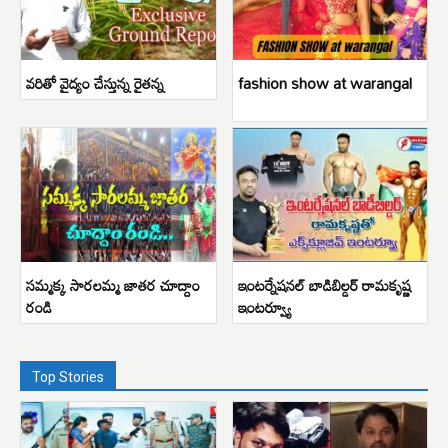
వరితో వైద్యం చేస్తున్న రైతన్న
fashion show at warangal
సమ్మక్క సారలమ్మ జాతర చూద్దాం
ఇంటర్నేషనల్ బాడిబిల్డర్ రామకృష్ణ
రండి
ఇంటర్వ్యూ
Top Stories