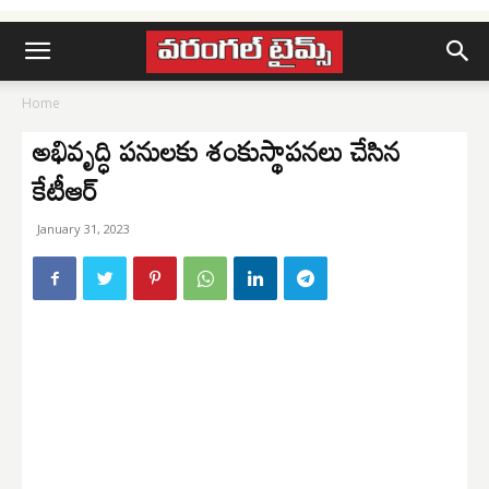
Home
అభివృద్ధి పనులకు శంకుస్థాపనలు చేసిన
కేటీఆర్
January 31, 2023