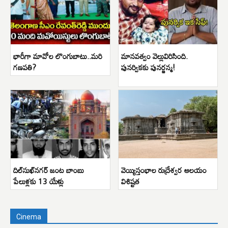
భారీగా మావోల లొంగుబాటు..మరి
మానవత్వం వెల్లువిరిసింది.
గణపతి?
పునర్వికకు పునర్జన్మ!
దిల్‌సుఖ్‌నగర్ జంట బాంబు
వెయ్యిస్తంభాల రుద్రేశ్వర ఆలయం
పేలుళ్లకు 13 యేళ్లు
విశిష్టత
Cinema