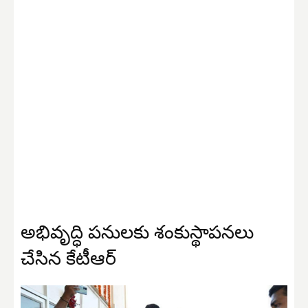
అభివృద్ధి పనులకు శంకుస్థాపనలు
చేసిన కేటీఆర్