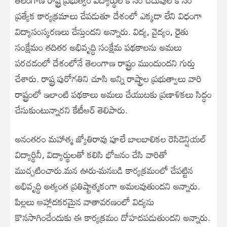
ప్రత్యేక కార్యక్రమాలు చేపడుతూ దేశంలో ఎక్కడా లేని విధంగా
విద్యాసంస్కరణలు చేస్తుందని అన్నారు. విద్య, వైద్యం, రైతు
సంక్షేమం తదితర అభివృద్ధి సంక్షేమ పథకాలను అమలు
పరచడంలో దేశంలోనే తెలంగాణ రాష్ట్రం ముందుందని గుర్తు
చేశారు. రాష్ట్ర పురోగతిని చూసి అన్ని రాష్ట్రాల ప్రభుత్వాలు వారి
రాష్ట్రంలో ఇలాంటి పథకాలు అమలు చేయుటకు ప్రణాళికలు సిద్ధం
చేసుకుంటున్నారని కేటీఆర్ తెలిపారు.
అనంతరం మహాత్మ జ్యోతిరావు పూలే బాలబాలికల రెసిడెన్షియల్
విద్యార్థినీ, విద్యార్థులతో కలిసి భోజనం చేసి వారితో
ముచ్చటించారు.మన ఊరు-మనబడి కార్యక్రమంలో చేపట్టిన
అభివృద్ధి అత్యంత ప్రతిష్టాత్మకంగా అమలవుతుందని అన్నారు.
పిల్లలు ఆహ్లాదకరమైన వాతావరణంలో విద్యను
కొనసాగించేందుకు ఈ కార్యక్రమం దోహదపడుతుందని అన్నారు.