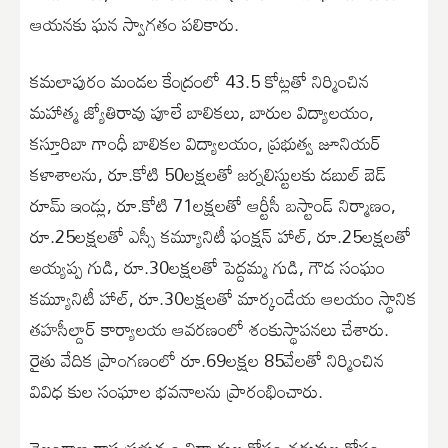
ఆయనకు ఘన స్వాగతం పలికారు.
కమలాపురం మండల కేంద్రంలో 43.5 కోట్లతో నిర్మించిన
మహాత్మ జ్యోతిరావు పూలే బాలికలు, బారుల విద్యాలయం,
కస్తూరిబా గాంధీ బాలికల విద్యాలయం, ప్రభుత్వ జూనియర్
కళాశాలను, రూ.కోటి 50లక్షలతో జర్నలిస్టులకు డబుల్ బెడ్
రూమ్ ఇండ్లు, రూ.కోటి 71లక్షలతో ఆర్టీసీ బస్టాండ్ నిర్మాణం,
రూ.25లక్షలతో ఎస్సీ కమ్యూనిటీ ఫంక్షన్ హాల్, రూ.25లక్షలతో
అయ్యప్ప గుడి, రూ.30లక్షలతో పెద్దమ్మ గుడి, గౌడ సంఘం
కమ్యూనిటీ హాల్, రూ.30లక్షలతో మార్కండేయ ఆలయం స్థానిక
తహసీల్దార్ కార్యాలయ ఆవరణంలో శంకుస్థాపనలు చేశారు.
రైతు వేదిక ప్రాంగణంలో రూ.69లక్షల 85వేలతో నిర్మించిన
వివిధ కుల సంఘాల భవనాలను ప్రారంభించారు.
తెలంగాణ రాష్ట్ర ప్రభుత్వం విద్యార్థుల కోసం చదువుల కోసం