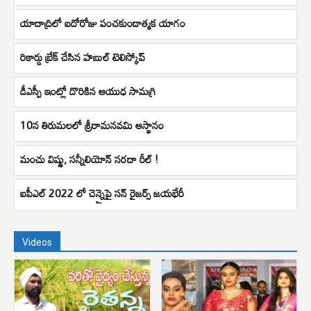
యాదాద్రిలో ఐదోరోజు పంచకుండాత్మక యాగం
రికార్డు బ్రేక్ చేసిన హబుల్ టెలిస్కోప్
డీఎస్పీ ఇంట్లో దొరికిన ఆయుధ సామగ్రి
10న తిరుమలలో శ్రీరామనవమి ఆస్థానం
మంచు విష్ణు, సన్నీలియోన్ సరదా రీల్ !
ఐపీఎల్ 2022 లో చెన్నైపై సన్ రైజర్స్ జయభేరీ
Videos