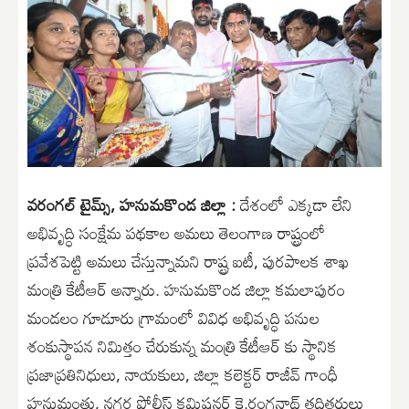
వరంగల్ టైమ్స్, హనుమకొండ జిల్లా :
దేశంలో ఎక్కడా లేని
అభివృద్ధి సంక్షేమ పథకాల అమలు తెలంగాణ రాష్ట్రంలో
ప్రవేశపెట్టి అమలు చేస్తున్నామని రాష్ట్ర ఐటీ, పురపాలక శాఖ
మంత్రి కేటీఆర్ అన్నారు. హనుమకొండ జిల్లా కమలాపురం
మండలం గూడూరు గ్రామంలో వివిధ అభివృద్ధి పనుల
శంకుస్థాపన నిమిత్తం చేరుకున్న మంత్రి కేటీఆర్ కు స్థానిక
ప్రజాప్రతినిధులు, నాయకులు, జిల్లా కలెక్టర్ రాజీవ్ గాంధీ
హనుమంతు, నగర పోలీస్ కమిషనర్ కె.రంగనాథ్ తదితరులు