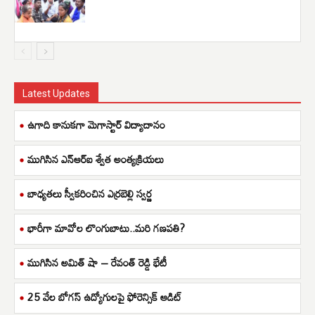
Latest Updates
ఉగాది కానుకగా మెగాస్టార్ విద్యాదానం
ముగిసిన ఎన్ఆర్ఐ శ్వేత అంత్యక్రియలు
బాధ్యతలు స్వీకరించిన ఎర్రబెల్లి స్వర్ణ
భారీగా మావోల లొంగుబాటు..మరి గణపతి?
ముగిసిన అమిత్ షా – రేవంత్ రెడ్డి భేటీ
25 వేల బోగస్ ఉద్యోగులపై ఫోరెన్సిక్ ఆడిట్