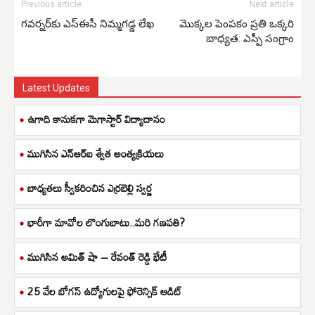
Previous article
Next article
గవర్నర్‌కు ఎస్‌‌ఈసీ నిమ్మగడ్డ లేఖ
మొక్కల పెంపకం ప్రతి ఒక్కరి
బాధ్యత: ఎస్పీ సంగ్రాం
Latest Updates
ఉగాది కానుకగా మెగాస్టార్ విద్యాదానం
ముగిసిన ఎన్ఆర్ఐ శ్వేత అంత్యక్రియలు
బాధ్యతలు స్వీకరించిన ఎర్రబెల్లి స్వర్ణ
భారీగా మావోల లొంగుబాటు..మరి గణపతి?
ముగిసిన అమిత్ షా – రేవంత్ రెడ్డి భేటీ
25 వేల బోగస్ ఉద్యోగులపై ఫోరెన్సిక్ ఆడిట్