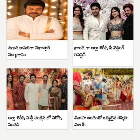
ఉగాది కానుకగా మెగాస్టార్
గ్రాండ్ గా అల్లు శిరీష్ ప్రీ వెడ్డింగ్
విద్యాదానం
రిసెప్షన్
అల్లు శిరీష్ హల్దీ ఫంక్షన్ లో విరోషి
వివాహ బంధంతో ఒక్కటైన రష్మిక-
సందడి
విజయ్