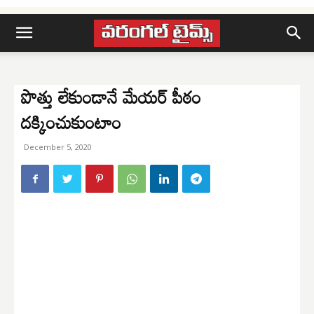
పొత్తు లేకుండానే మేయర్ పీఠం
దక్కించుకుంటాం
December 5, 2020