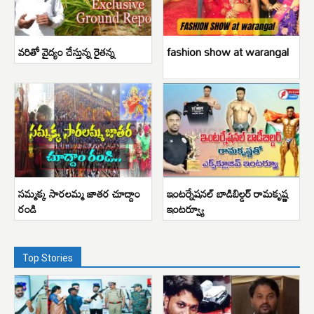
వరితో వైద్యం చేస్తున్న రైతన్న
fashion show at warangal
సమ్మక్క సారలమ్మ జాతర చూద్దాం
ఇంటర్నేషనల్ బాడిబిల్డర్ రామకృష్ణ
రండి
ఇంటర్వ్యూ
Top Stories