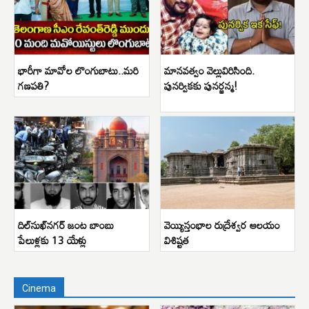
భారీగా మావోల లొంగుబాటు..మరి
మానవత్వం వెల్లువిరిసింది.
గణపతి?
పునర్వికకు పునర్జన్మ!
దిల్‌సుఖ్‌నగర్ జంట బాంబు
వెయ్యిస్తంభాల రుద్రేశ్వర ఆలయం
పేలుళ్లకు 13 యేళ్లు
విశిష్టత
Cinema