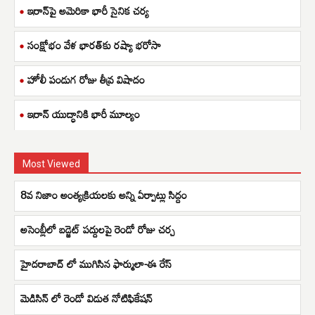
ఇరాన్‌పై అమెరికా భారీ సైనిక చర్య
సంక్షోభం వేళ భారత్‌కు రష్యా భరోసా
హోలీ పండుగ రోజు తీవ్ర విషాదం
ఇరాన్ యుద్ధానికి భారీ మూల్యం
Most Viewed
8వ నిజాం అంత్యక్రియలకు అన్ని ఏర్పాట్లు సిద్దం
అసెంబ్లీలో బడ్జెట్ పద్దులపై రెండో రోజు చర్చ
హైదరాబాద్ లో ముగిసిన ఫార్ములా-ఈ రేస్
మెడిసిన్ లో రెండో విడుత నోటిఫికేషన్