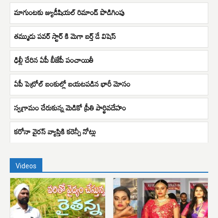
మాగుంటకు జ్యుడీషియల్ రిమాండ్ పొడిగింపు
తమ్ముడు పవర్ స్టార్ కి మెగా బర్త్ డే విషెస్
ఢిల్లీ చేరిన ఏపీ బీజేపీ పంచాయితీ
ఏపీ పెట్రోల్ బంకుల్లో బయటపడిన భారీ మోసం
స్వగ్రామం చేరుకున్న మెడికో ప్రీతి పార్థివదేహం
కరోనా వైరస్‌ వ్యాప్తికి కరెన్సీ నోట్లు
Videos