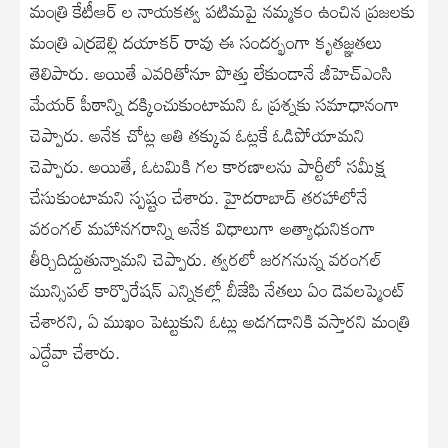
మంత్రి కేటీఆర్ ల నాయ‌క‌త్వ ప‌టిమ‌పై న‌మ్మ‌కం ఉంచిన‌ ప్ర‌జ‌ల‌కు
మంత్రి ఎర్రబెల్లి దయాకర్ రావు ఈ సందర్భంగా కృత‌జ్ఞ‌త‌లు
తెలిపారు. అయితే ఎవ‌రితోనూ పొత్తు లేకుండానే జీహెచ్ఎంసి
మేయ‌ర్ పీఠాన్ని ద‌క్కించుకుంటామ‌ని ఓ ప్ర‌శ్న‌కు స‌మాధానంగా
చెప్పారు. అనేక చోట్ల అతి త‌క్కువ ఓట్ల‌కే ఓడిపోయామ‌ని
చెప్పారు. అయితే, ఓట‌మికి గ‌ల కార‌ణాలను పార్టీలో స‌మీక్ష
చేసుకుంటామ‌ని స్పష్టం చేశారు. హైద‌రాబాద్ త‌ర‌హాలోనే
వ‌రంగ‌ల్ మ‌హాన‌గ‌రాన్ని అనేక విధాలుగా అత్యాధునికంగా
తీర్చిదిద్దుతున్నామ‌ని చెప్పారు. త్వ‌ర‌లో జ‌ర‌గ‌నున్న‌ వ‌రంగ‌ల్
మున్సిపల్ కార్పొరేష‌న్ ఎన్నికల్లో బీజేపి నేత‌లు ఏం డెవలప్మెంట్
చేశార‌ని, ఏ ముఖం పెట్టుకుని ఓట్లు అడ‌గ‌డానికి వ‌స్తార‌ని మంత్రి
ఎద్దేవా చేశారు.