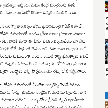
్రభుత్వం ఇస్తుంది. మేము కేంద్ర మంత్రులను కలిసి
యులకు సమాధానం మరో రకంగా చెప్పడం మంచిది కాదు.
భ
ల
 ఆరోగ్య కార్యకర్తల కోసం ప్రధానమంత్రి గరీబ్ కళ్యాణ్
గ
తే..కోవిడ్ సమయంలో అంగన్వాడీలు కూడా ప్రాణాలు పణంగా
ోయారని, వారికి కూడా ఈ బీమా పథకం వర్తింపచేయాలని నేను
ించి త్వరలోనే శుభవార్త చెప్తాం అని సమాధానం ఇచ్చారు. కానీ
సేందుకు సుముఖంగా ఉంది.. అయితే రాష్ట్ర ప్రభుత్వాలు కోవిడ్
 తప్పుడు సమాచారం చెబుతున్నారు. కోవిడ్ వల్ల ప్రాణాలు
ద
్చినా అబద్దాలు చెప్పి పార్లమెంటును తప్పు దోవ పట్టించారు.
బ
నాను. కోవిడ్ సమయంలో వీడియో కాన్ఫరెన్స్ పెడితే గిరిజన
, మూడు సార్లు గిరిజనుల సంక్షేమ గురించి మాట్లాడారు. కానీ
ా మహిళల గురించి ఏ ఒక్క రోజు శ్రీమతి స్మృతి ఇరానీగారు
లు అడగలేదు. మేము చేస్తున్నవి కనీసం అభినందించలేదు.