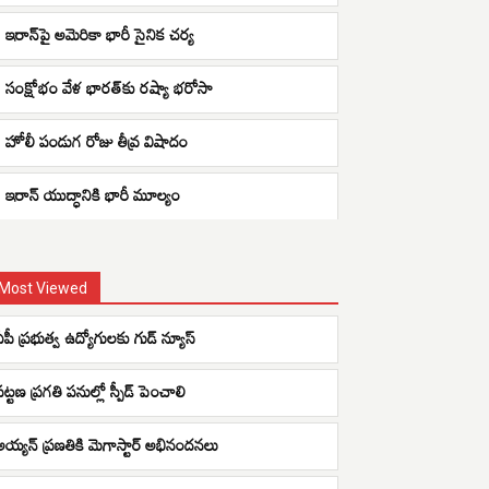
ఇరాన్‌పై అమెరికా భారీ సైనిక చర్య
సంక్షోభం వేళ భారత్‌కు రష్యా భరోసా
హోలీ పండుగ రోజు తీవ్ర విషాదం
ఇరాన్ యుద్ధానికి భారీ మూల్యం
Most Viewed
ఏపీ ప్రభుత్వ ఉద్యోగులకు గుడ్ న్యూస్
ట్టణ ప్రగతి పనుల్లో స్పీడ్ పెంచాలి
అయ్యన్ ప్రణతికి మెగాస్టార్ అభినందనలు