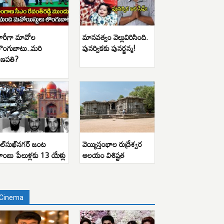
ారీగా మావోల
మానవత్వం వెల్లువిరిసింది.
ొంగుబాటు..మరి
పునర్వికకు పునర్జన్మ!
ణపతి?
ిల్‌సుఖ్‌నగర్ జంట
వెయ్యిస్తంభాల రుద్రేశ్వర
ాంబు పేలుళ్లకు 13 యేళ్లు
ఆలయం విశిష్టత
Cinema