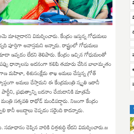
వ
ద
మాట్లాడారని విమర్శించారు. కేంద్రం ఇస్తున్న గోధుమలు
న్నది పూర్తిగా అవాస్తమని అన్నారు. రాష్ట్రంలో గోధుమలు
ు కూడా ఇవ్వడం లేదని తెలిపారు. కేంద్రం ఇచ్చిన గోధుమలతో
ౌడర్, పప్పు ధాన్యాలను అదనంగా కలిపి తయారు చేసిన బాలామృతం
ఆ
ంగాణ మహిళా, శిశుసంక్షేమ శాఖ అమలు చేస్తున్న గ్రోత్
ాప్తంగా అమలు చేస్తామని ఈ కేంద్రమంత్రి స్మృతి ఇరానీ
పార్టీని, ప్రభుత్వాన్ని బదనాం చేయడానికి మాత్రమే
 మంత్రి సత్యవతి రాథోడ్ మండిపడ్డారు. నిజంగా కేంద్రం
వాలి కానీ అబద్దాలు చెప్పడం సరైంది కాదన్నారు.
 సమాధానం చెప్పిన వారికి చిత్తశుద్ది లేదని విమర్శించారు.జ