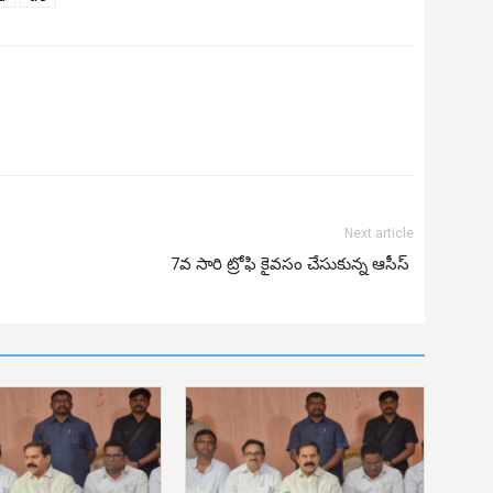
Next article
7వ సారి ట్రోఫి కైవసం చేసుకున్న ఆసీస్