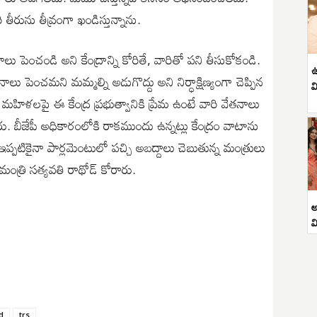
తీరును తీవ్రంగా ఖండిస్తున్నాను.
లు పెంచండి అని కేంద్రాన్ని కోరితే, వారితో పని తీసుకోకండి.
ఉ
ాలు పెంచమని మమ్మల్ని అడుగొద్దు అని నిర్ధాక్షిణ్యంగా చెప్పిన
వ
ా మహిళలపై ఈ కేంద్ర ప్రభుత్వానికి ప్రేమ ఉంటే వారి వేతనాలు
ు. బీజేపీ అధికారంలోకి రాకముందు ఉన్నట్లు కేంద్రం వాటాను
 ఇప్పటికైనా పార్లమెంటులో పచ్చి అబద్దాలు చెబుతున్న మంత్రులు
ి మంత్రి సత్యవతి రాథోడ్ కోరారు.
అ
వ
d
trs