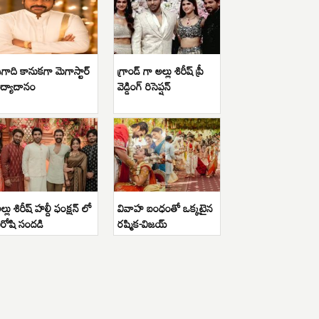
గాది కానుకగా మెగాస్టార్
గ్రాండ్ గా అల్లు శిరీష్ ప్రీ
ిద్యాదానం
వెడ్డింగ్ రిసెప్షన్
ల్లు శిరీష్ హల్దీ ఫంక్షన్ లో
వివాహ బంధంతో ఒక్కటైన
ిరోషి సందడి
రష్మిక-విజయ్