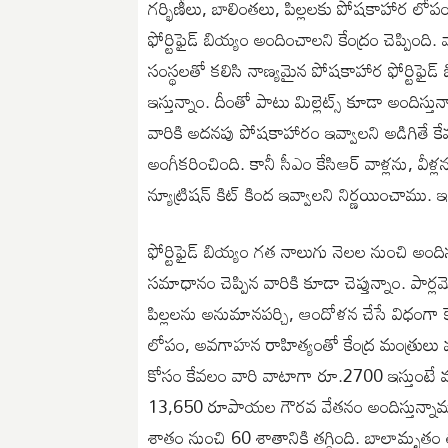
గర్భిణీలు, బాలింతలు, పిల్లలకు పోషకాహార లోపం
ఫోర్టిఫైడ్ బియ్యం అందించాలని కేంద్రం చెప్పింది
సంస్థలతో కలిసి నాణ్యమైన పోషకాహార ఫోర్టిఫైడ్
ఇస్తున్నాం. దీంతో పాటు మిల్లెట్స్ కూడా అందిస్త
వారికి అదనపు పోషకాహారం ఇవ్వాలని అడిగితే కేవల
అంగీకరించింది. కానీ సీఎం కేసిఆర్ వాళ్లను, వీళ్
న్యూట్రిషన్ కిట్ కింద ఇవ్వాలని నిర్ణయించాము. 
ఫోర్టిఫైడ్ బియ్యం గత నాలుగు నెలల నుంచి అందిస్త
సమాధానం చెప్పిన వారికి కూడా చెప్తున్నాం. పార్
పిల్లలను అనుమానపర్చి, ఆందోళన చేసే విధంగా కే
లోపం, అవగాహన రాహిత్యంతో కేంద్ర మంత్రులు 
కోసం కేవలం వారి వాటాగా రూ.2700 ఇస్తుంటే 
13,650 రూపాయల గౌరవ వేతనం అందిస్తున్నామని 
శాతం నుంచి 60 శాతానికి తగ్గింది. బాలామృతం 