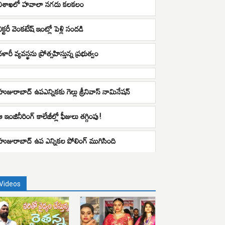
విశాఖలో హవాలా నగదు కలకలం
ిక్టరీ వెంకటేష్ ఇంట్లో పెళ్లి సందడి
ళారీ వ్యవస్థను ప్రోత్సహిస్తున్న ప్రభుత్వం
హుజురాబాద్ ఉపఎన్నికకు గెల్లు శ్రీనివాస్ నామినేషన్
 ఇంజినీరింగ్‌ కాలేజీల్లో ఫీజులు తగ్గింపు!
హుజురాబాద్ ఉప ఎన్నికల పోలింగ్ ముగిసింది
Videos