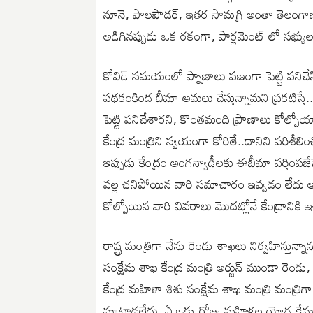
నూనె, పాలపౌడర్, ఇతర సామగ్రి అంతా తెలంగాణ ప
అడిగినప్పుడు ఒక రకంగా, పార్లమెంట్ లో సభ్
కోవిడ్ సమయంలో ప్నాణాలు పణంగా పెట్టి పనిచేసిన
పథకంకింద బీమా అమలు చేస్తున్నామని ప్రకటిస్
పెట్టి పనిచేశారని, కొంతమంది ప్రాణాలు కోల్ప
కేంద్ర మంత్రిని స్వయంగా కోరితే..దానిని పరిశీల
ఇప్పుడు కేంద్రం అంగన్వాడీలకు ఈబీమా వర్తింపజే
వల్ల చనిపోయిన వారి సమాచారం ఇవ్వడం లేదు అని
కోల్పోయిన వారి వివరాలు మొదట్లోనే కేంద్రానికి ఇచ
రాష్ట్ర మంత్రిగా నేను రెండు శాఖలు నిర్వహిస్తున్
సంక్షేమ శాఖ కేంద్ర మంత్రి అర్జున్ ముండా రెండు
కేంద్ర మహిళా శిశు సంక్షేమ శాఖ మంత్రి మంత్రిగ
మాట్లాడలేదు. ఏ ఒక్క రోజు మహిళల యోగ క్షేమా