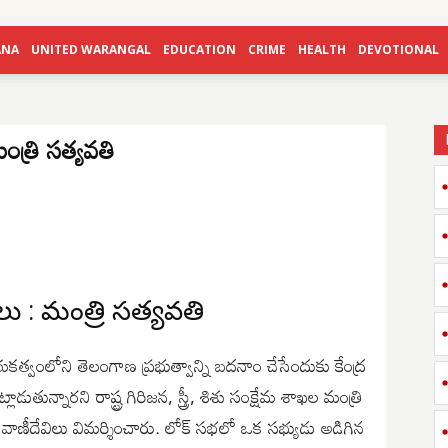
ANA
UNITED WARANGAL
EDUCATION
CRIME
HEALTH
DEVOTIONAL
ంత్రి సత్యవతి
ాలు : మంత్రి సత్యవతి
కత్వంలోని తెలంగాణ ప్రభుత్వాన్ని బదనాం చేసేందుకు కేంద్ర
ాడుతున్నారని రాష్ట్ర గిరిజన, స్త్రీ, శిశు సంక్షేమ శాఖల మంత్రి
డ్డి, వాణీదేవిలు విమర్శించారు. లోక్ సభలో ఒక సభ్యుడు అడిగిన