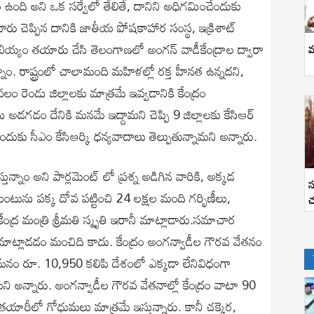
 ఉంది అని ఒక సర్వేలో తేలితే, దానిని అధిగమించేందుకు
. వారు చెప్పిన దానికి జాతీయ పోషకాహార సంస్థ, ఇక్రిశాట్
 బియ్యం తయారు చేసి తెలంగాణలో అంగన్ వాడీకేంద్రాల ద్వారా
వ
ున్నాం. రాష్ట్రంలో చాలామంది మహిళల్లో రక్త హీనత ఉన్నదని,
ం రెండు జిల్లాలకు మాత్రమే ఇవ్వడానికి కేంద్రం
లను అడగడం దేనికి మనమే ఇద్దామని చెప్పి 9 జిల్లాలకు కేసిఆర్
ఇందుకు సీఎం కేసిఆర్కి ధన్యవాదాలు తెల్పుతున్నామని అన్నారు.
ున్నాం అని పార్లమెంట్ లో ప్రశ్న అడిగిన వారికి, అక్కడ
స
లమెంటును పక్క దోవ పట్టించి 24 లక్షల మంది గర్భిణీలు,
చ
ంద్ర మంత్రి శ్రీమతి స్మృతి ఇరానీ మాట్లాడారు.సమాచార
మాట్లాడడం మంచిది కాదు. కేంద్రం అంగన్వాడీల గౌరవ వేతనం
మనం రూ. 10,950 కలిపి దేశంలో ఎక్కడా లేనివిధంగా
అన్నారు. అంగన్వాడీల గౌరవ వేతనాల్లో కేంద్రం వాటా 90
తయారీలో గోధుమలు మాత్రమే ఇస్తున్నారు. కానీ చక్కెర,