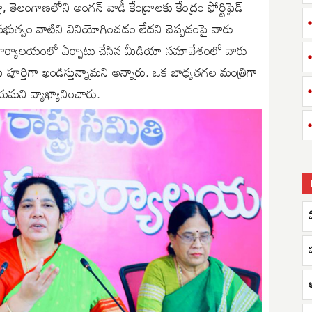
ూ, తెలంగాణలోని అంగన్ వాడీ కేంద్రాలకు కేంద్రం ఫోర్టిఫైడ్
ప్రభుత్వం వాటిని వినియోగించడం లేదని చెప్పడంపై వారు
పీ కార్యాలయంలో ఏర్పాటు చేసిన మీడియా సమావేశంలో వారు
లను పూర్తిగా ఖండిస్తున్నామని అన్నారు. ఒక బాధ్యతగల మంత్రిగా
మని వ్యాఖ్యానించారు.
ప