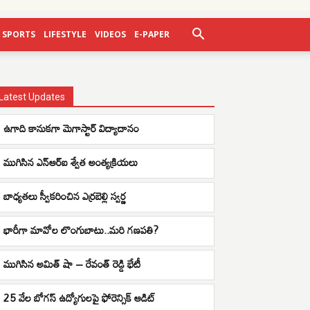
SPORTS
LIFESTYLE
VIDEOS
E-PAPER
Latest Updates
ఉగాది కానుకగా మెగాస్టార్ విద్యాదానం
ముగిసిన ఎన్ఆర్ఐ శ్వేత అంత్యక్రియలు
బాధ్యతలు స్వీకరించిన ఎర్రబెల్లి స్వర్ణ
భారీగా మావోల లొంగుబాటు..మరి గణపతి?
ముగిసిన అమిత్ షా – రేవంత్ రెడ్డి భేటీ
25 వేల బోగస్ ఉద్యోగులపై ఫోరెన్సిక్ ఆడిట్