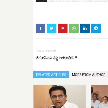
Previous article
వర ఐపీఎస్ ఫస్ట్ లుక్ రిలీజ్..!!
RELATED ARTICLES
MORE FROM AUTHOR