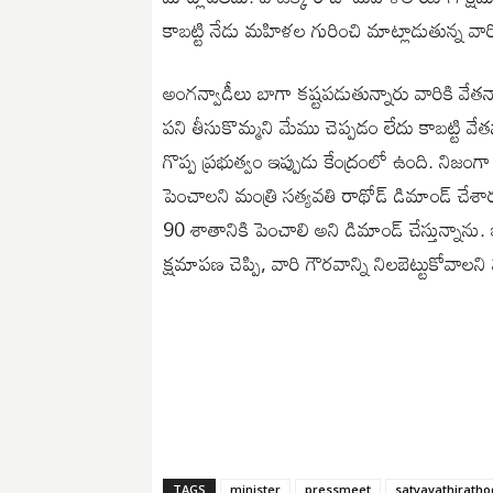
కాబట్టి నేడు మహిళల గురించి మాట్లాడుతున్న వారి 
అంగన్వాడీలు బాగా కష్టపడుతున్నారు వారికి వేతనా
పని తీసుకొమ్మని మేము చెప్పడం లేదు కాబట్టి వేతన
గొప్ప ప్రభుత్వం ఇప్పుడు కేంద్రంలో ఉంది. నిజంగ
పెంచాలని మంత్రి సత్యవతి రాథోడ్ డిమాండ్ చేశార
90 శాతానికి పెంచాలి అని డిమాండ్ చేస్తున్నాను.
క్షమాపణ చెప్పి, వారి గౌరవాన్ని నిలబెట్టుకోవాలన
TAGS
minister
pressmeet
satyavathiratho