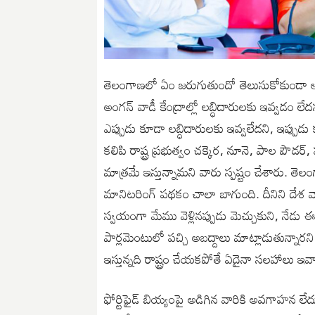
తెలంగాణలో ఏం జరుగుతుందో తెలుసుకోకుండా ఆమె 
అంగన్ వాడీ కేంద్రాల్లో లబ్ధిదారులకు ఇవ్వడం లేద
ఎప్పుడు కూడా లబ్ధిదారులకు ఇవ్వలేదని, ఇప్పుడ
కలిపి రాష్ట్ర ప్రభుత్వం చక్కెర, నూనె, పాల ప
మాత్రమే ఇస్తున్నామని వారు స్పష్టం చేశారు. తెల
మానిటరింగ్ పథకం చాలా బాగుంది. దీనిని దేశ వ్య
స్వయంగా మేము వెళ్లినప్పుడు మెచ్చుకుని, నేడు ఈ 
పార్లమెంటులో పచ్చి అబద్దాలు మాట్లాడుతున్నారని
ఇస్తున్నది రాష్ట్రం చేయకపోతే ఏదైనా సలహాలు ఇవ్
ఫోర్టిఫైడ్ బియ్యంపై అడిగిన వారికి అవగాహన లేదు.