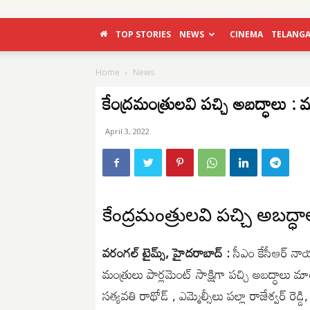
TOP STORIES
NEWS
CINEMA
TELANG
Home
News
కేంద్రమంత్రులవి పచ్చి అబద్ధాలు : మ
April 3, 2022
కేంద్రమంత్రులవి పచ్చి అబద్ధ
వరంగల్ టైమ్స్, హైదరాబాద్ :
సీఎం కేసీఆర్ నాయ
మంత్రులు పార్లమెంట్ సాక్షిగా పచ్చి అబద్ధాలు మాట్ల
సత్యవతి రాథోడ్ , ఎమ్మెల్సీలు పల్లా రాజేశ్వర్ రె