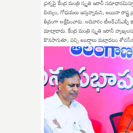
ప్రశ్నపై కేంద్ర మంత్రి స్మృతి ఇరానీ సమాధానమిస్త
బియ్యం, గోధుమలు ఇస్తున్నామని, అయినా రాష్ట్ర 
తీవ్రంగా ఆక్షేపించారు. ఆదివారం టీఆర్ఎస్ఎల్
మాట్లాడారు. కేంద్ర మంత్రి స్మృతి ఇరానీ వ్యాఖ్య
కొనసాగుతూ, పచ్చి అబద్ధాలు మట్లాడటం శోచనీయ