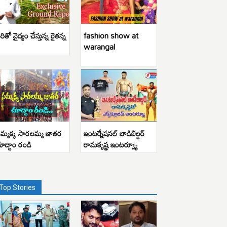
రితో వైద్యం చేస్తున్న రైతన్న
fashion show at
warangal
మ్మక్క సారలమ్మ జాతర
ఇంటర్నేషనల్ బాడిబిల్డర్
ూద్దాం రండి
రామకృష్ణ ఇంటర్వ్యూ
Top Stories