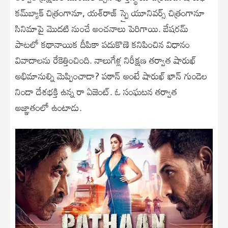
క‌మ్‌బ్యాక్ చిత్రంగానూ, య‌శ్‌రాజ్ స్పై యూనివ‌ర్స్ చిత్రంగానూ
సినిమాపై మొద‌టి నుంచే అంచ‌నాలు పెరిగాయి. బేష‌ర‌మ్
పాట‌లో క‌థానాయిక దీపికా ప‌దుకొణె క‌నిపించిన విధానం
వివాదాలను రేకెత్తించింది. నాలుగేళ్ల నిరీక్షణ త‌ర్వాత షారుఖ్
అభిమానుల్ని మెప్పించాడా? ప‌ఠాన్ అంటే షారుఖ్‌ ఖాన్‌ గుండెల
నిండా దేశ‌భ‌క్తి ఉన్న రా ఏజెంట్. ఓ సంఘ‌ట‌న త‌ర్వాత
అజ్ఞాతంలో ఉంటాడు.