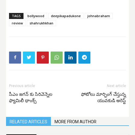
TAGS
bollywood
deepikapadukone
johnabraham
review
shahrukhkhan
Previous article
Next article
సీఎం జగన్ కు సిరివెన్నెల
ఫోటోలు మార్ఫింగ్ చేస్తున్న
ఫ్యామిలీ థాంక్స్
యువకుడి అరెస్ట్
RELATED ARTICLES
MORE FROM AUTHOR