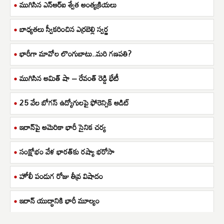
ముగిసిన ఎన్ఆర్ఐ శ్వేత అంత్యక్రియలు
బాధ్యతలు స్వీకరించిన ఎర్రబెల్లి స్వర్ణ
భారీగా మావోల లొంగుబాటు..మరి గణపతి?
ముగిసిన అమిత్ షా – రేవంత్ రెడ్డి భేటీ
25 వేల బోగస్ ఉద్యోగులపై ఫోరెన్సిక్ ఆడిట్
ఇరాన్‌పై అమెరికా భారీ సైనిక చర్య
సంక్షోభం వేళ భారత్‌కు రష్యా భరోసా
హోలీ పండుగ రోజు తీవ్ర విషాదం
ఇరాన్ యుద్ధానికి భారీ మూల్యం