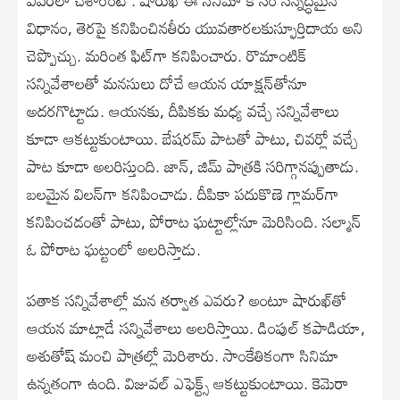
విధానం, తెర‌పై క‌నిపించినతీరు యువతార‌ల‌కుస్ఫూర్తిదాయ‌ అని
చెప్పొచ్చు. మ‌రింత ఫిట్‌గా కనిపించారు. రొమాంటిక్
స‌న్నివేశాల‌తో మ‌న‌సులు దోచే ఆయన యాక్షన్‌తోనూ
అద‌ర‌గొట్టాడు. ఆయ‌న‌కు, దీపికకు మ‌ధ్య వచ్చే స‌న్నివేశాలు
కూడా ఆక‌ట్టుకుంటాయి. బేష‌ర‌మ్ పాట‌తో పాటు, చివ‌ర్లో వ‌చ్చే
పాట కూడా అల‌రిస్తుంది. జాన్, జిమ్ పాత్రకి సరిగ్గానప్పుతాడు.
బ‌ల‌మైన విల‌న్‌గా క‌నిపించాడు. దీపికా పదుకొణె గ్లామ‌ర్‌గా
క‌నిపించడంతో పాటు, పోరాట ఘ‌ట్టాల్లోనూ మెరిసింది. స‌ల్మాన్‌
ఓ పోరాట‌ ఘ‌ట్టంలో అల‌రిస్తాడు.
ప‌తాక స‌న్నివేశాల్లో మ‌న త‌ర్వాత ఎవ‌రు? అంటూ షారుఖ్‌తో
ఆయన మాట్లాడే స‌న్నివేశాలు అల‌రిస్తాయి. డింపుల్ క‌పాడియా,
అశుతోష్ మంచి పాత్రల్లో మెరిశారు. సాంకేతికంగా సినిమా
ఉన్నతంగా ఉంది. విజువ‌ల్ ఎఫెక్ట్స్ ఆక‌ట్టుకుంటాయి. కెమెరా