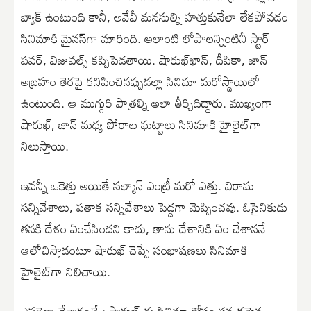
బ్యాక్ ఉంటుంది కానీ, అవేవీ మ‌న‌సుల్ని హ‌త్తుకునేలా లేక‌పోవ‌డం
సినిమాకి మైన‌స్‌గా మారింది. అలాంటి లోపాల‌న్నింటినీ స్టార్
ప‌వ‌ర్‌, విజువ‌ల్స్ కప్పిపెడ‌తాయి. షారుఖ్‌ఖాన్, దీపికా, జాన్
అబ్రహం తెర‌పై క‌నిపించిన‌ప్పుడల్లా సినిమా మరోస్థాయిలో
ఉంటుంది. ఆ ముగ్గురి పాత్రల్ని అలా తీర్చిదిద్దారు. ముఖ్యంగా
షారుఖ్‌, జాన్ మ‌ధ్య పోరాట ఘ‌ట్టాలు సినిమాకి హైలైట్‌గా
నిలుస్తాయి.
ఇవ‌న్నీ ఒకెత్తు అయితే స‌ల్మాన్‌ ఎంట్రీ మ‌రో ఎత్తు. విరామ
స‌న్నివేశాలు, ప‌తాక స‌న్నివేశాలు పెద్దగా మెప్పించ‌వు. ఓసైనికుడు
త‌న‌కి దేశం ఏంచేసింద‌ని కాదు, తాను దేశానికి ఏం చేశాన‌నే
ఆలోచిస్తాడంటూ షారుఖ్ చెప్పే సంభాష‌ణ‌లు సినిమాకి
హైలైట్‌గా నిలిచాయి.
ఎవ‌రెలా చేశారంటే : షారుఖ్‌ ఈ సినిమా కోసం స‌న్నద్ధమైన