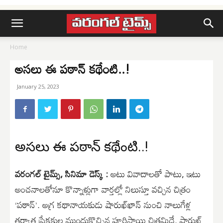
Home
అసలు ఈ పఠాన్ కథేంటి..!
January 25, 2023
అసలు ఈ పఠాన్ కథేంటి..!
వరంగల్ టైమ్స్, సినిమా డెస్క్ :
అటు వివాదాల‌తో పాటు, ఇటు
అంచ‌నాల‌తోనూ కొన్నాళ్లుగా వార్తల్లో నిలుస్తూ వ‌చ్చిన చిత్రం
‘ప‌ఠాన్’. అగ్ర క‌థానాయ‌కుడు షారుఖ్‌ఖాన్ నుంచి నాలుగేళ్ల
త‌ర్వాత ప్రేక్షకుల ముందుకొచ్చిన పూర్తిస్థాయి చిత్రమిదే. షారుఖ్