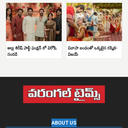
అల్లు శిరీష్ హల్దీ ఫంక్షన్ లో విరోషి
వివాహ బంధంతో ఒక్కటైన రష్మిక-
సందడి
విజయ్
ABOUT US