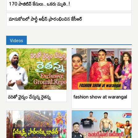
170 పాజిటివ్ కేసులు.. ఒకరు మృతి..!
మానుకోటలో పార్టీ ఆఫీస్ ప్రారంభించిన కేసీఆర్
Videos
వరితో వైద్యం చేస్తున్న రైతన్న
fashion show at warangal