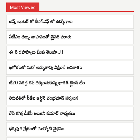
Most Viewed
టెన్త్, ఇంటర్ తో బీఎస్ఎఫ్ లో ఉద్యోగాలు
ఏటీఎం డబ్బు వాహనంతో డ్రైవర్‌ పరారు
ఈ 6 రహస్యాలు మీకు తెలుసా..!!
ఖగోళంలో మరో అద్భుతాన్ని వీక్షించే అవకాశం
టీ20 వరల్డ్ కప్ దక్కించుకున్న భారత్ బ్లైండ్ టీం
తిరుపతిలో సీజేఐ జస్టిస్ చంద్రచూడ్ పర్యటన
రేపే కొత్త డీజీపీ అంజనీ కుమార్ బాధ్యతలు
ధర్మపురి క్షేత్రంలో ముక్కోటి వైభవం