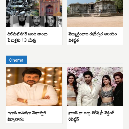
దిల్‌సుఖ్‌నగర్ జంట బాంబు
వెయ్యిస్తంభాల రుద్రేశ్వర ఆలయం
పేలుళ్లకు 13 యేళ్లు
విశిష్టత
Cinema
ఉగాది కానుకగా మెగాస్టార్
గ్రాండ్ గా అల్లు శిరీష్ ప్రీ వెడ్డింగ్
విద్యాదానం
రిసెప్షన్