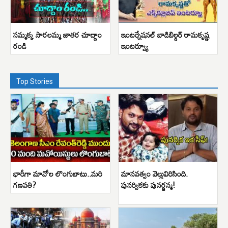
సమ్మక్క సారలమ్మ జాతర చూద్దాం
ఇంటర్నేషనల్ బాడిబిల్డర్ రామకృష్ణ
రండి
ఇంటర్వ్యూ
Top Stories
భారీగా మావోల లొంగుబాటు..మరి
మానవత్వం వెల్లువిరిసింది.
గణపతి?
పునర్వికకు పునర్జన్మ!