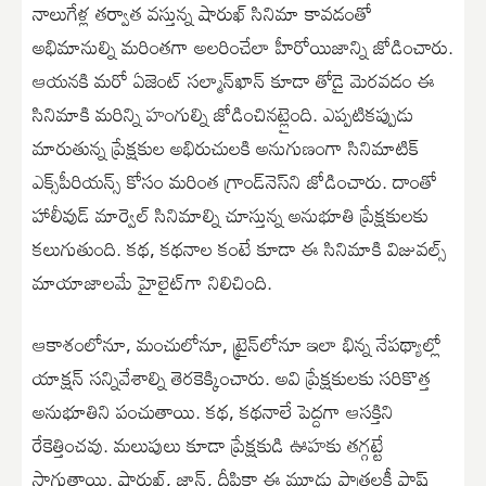
నాలుగేళ్ల త‌ర్వాత వ‌స్తున్న షారుఖ్ సినిమా కావ‌డంతో
అభిమానుల్ని మ‌రింత‌గా అల‌రించేలా హీరోయిజాన్ని జోడించారు.
ఆయ‌న‌కి మరో ఏజెంట్ స‌ల్మాన్‌ఖాన్ కూడా తోడై మెర‌వ‌డం ఈ
సినిమాకి మ‌రిన్ని హంగుల్ని జోడించిన‌ట్లైంది. ఎప్పటిక‌ప్పుడు
మారుతున్న ప్రేక్షకుల అభిరుచుల‌కి అనుగుణంగా సినిమాటిక్
ఎక్స్‌పీరియ‌న్స్ కోసం మ‌రింత గ్రాండ్‌నెస్‌ని జోడించారు. దాంతో
హాలీవుడ్ మార్వెల్ సినిమాల్ని చూస్తున్న అనుభూతి ప్రేక్షకుల‌కు
క‌లుగుతుంది. క‌థ, క‌థ‌నాల కంటే కూడా ఈ సినిమాకి విజువ‌ల్స్
మాయాజాల‌మే హైలైట్‌గా నిలిచింది.
ఆకాశంలోనూ, మంచులోనూ, ట్రైన్‌లోనూ ఇలా భిన్న నేప‌థ్యాల్లో
యాక్షన్ సన్నివేశాల్ని తెర‌కెక్కించారు. అవి ప్రేక్షకుల‌కు స‌రికొత్త
అనుభూతిని పంచుతాయి. కథ‌, క‌థ‌నాలే పెద్దగా ఆస‌క్తిని
రేకెత్తించ‌వు. మ‌లుపులు కూడా ప్రేక్షకుడి ఊహకు త‌గ్గట్టే
సాగుతాయి. షారుఖ్‌, జాన్‌, దీపికా ఈ మూడు పాత్రల‌కీ ఫ్లాష్