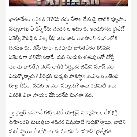
భార‌త‌దేశం ఆర్టిక‌ల్ 370ని ర‌ద్దు చేశాక దేశంపై దాడికి వ్యూహం
ప‌న్నుతాడు పాకిస్థాన్‌కు చెందిన ఓ అధికారి. అందుకోసం ప్రైవేట్
ఏజెన్సీ ఔట్‌ఫిట్ ఎక్స్ చీఫ్ జిమ్ జాన్‌ అబ్రహంని రంగంలోకి
దింపుతాడు. జిమ్ కూడా ఒక‌ప్పుడు భార‌త‌దేశం త‌ర‌పున
ఏజెంట్‌గా ప‌నిచేసిన‌వాడే. మ‌రి ఎందుకు శ‌త్రువుల‌తో దోస్తీ
చేశాడు భార‌త్‌పై వైర‌స్ దాడికి సిద్ధమైన జిమ్‌ని ప‌ఠాన్ ఎలా
ఎదుర్కొన్నాడు? వీరిద్దరి మ‌ధ్యకు పాకిస్థాన్ ఐ.ఎస్‌.ఐ ఏజెంట్
రూబై దీపికా ప‌దుకొణె ఎలా వ‌చ్చింది? ఆమె క‌థేమిటి ఆమె
ఎవ‌రికి ఎలా సాయం చేసిందనేది మిగ‌తా క‌థ‌.
స్పై థ్రిల్లర్ అన‌గానే క‌ళ్లు చెదిరే యాక్షన్ విన్యాసాలు, దేశ‌భ‌క్తి,
ఊహించ‌ని మ‌లుపులు త‌దిత‌ర విష‌యాలే గుర్తుకొస్తాయి. వాటిని
మ‌రో స్థాయిలో జోడించి చూపించడమే ‘ప‌ఠాన్‌’ ప్రత్యేక‌త‌.