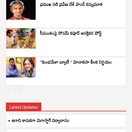
ప్రముఖ నటి ప్రవీణ దేశ్ పాండే కన్నుమూత
సీమంతంపై సోనమ్ కపూర్ ఆసక్తికర పోస్ట్
“కుంభమేళా బ్యూటీ ” మోనాలిసా కీలక నిర్ణయం
Latest Updates
ఉగాది కానుకగా మెగాస్టార్ విద్యాదానం