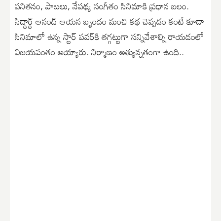
ప‌నిత‌నం, పాట‌లు, నేప‌థ్య సంగీతం సినిమాకి ప్రధాన బ‌లం.
సిద్ధార్థ్ ఆనంద్ ఆయ‌న బృందం మంచి క‌థ చెప్పడం కంటే కూడా
సినిమాలో ఉన్న స్టార్ ప‌వ‌ర్‌కి త‌గ్గట్టుగా స‌న్నివేశాల్ని రాయ‌డంలో
విజ‌య‌వంతం అయ్యారు. నిర్మాణం అత్యున్నతంగా ఉంది..