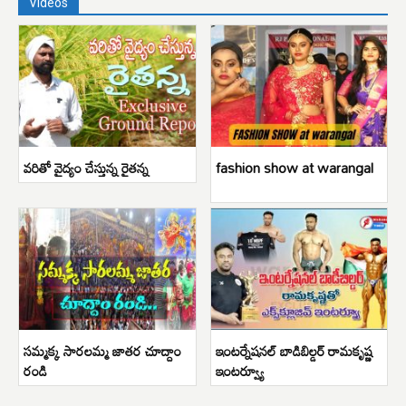
Videos
వరితో వైద్యం చేస్తున్న రైతన్న
fashion show at warangal
సమ్మక్క సారలమ్మ జాతర చూద్దాం
ఇంటర్నేషనల్ బాడిబిల్డర్ రామకృష్ణ
రండి
ఇంటర్వ్యూ