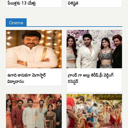
పేలుళ్లకు 13 యేళ్లు
విశిష్టత
Cinema
ఉగాది కానుకగా మెగాస్టార్
గ్రాండ్ గా అల్లు శిరీష్ ప్రీ వెడ్డింగ్
విద్యాదానం
రిసెప్షన్