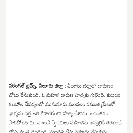
వరంగల్ టైమ్స్, ఏలూరు జిల్లా :
ఏలూరు జిల్లాలో దారుణం
చోటు చేసుకుంది. ఓ మహిళ దారుణ హత్యకు గురైంది. కుటంబ
కలహాల నేపథ్యంలో ముసునూరు మండలం రమణక్కపేటలో
భార్యను భర్త అతి కిరాతకంగా హత్య చేశాడు. అనంతరం
పారిపోయాడు. వెంటనే స్థానికులు మహిళను ఆస్పత్రికి తరలించే
లోపు మృతి చెందింది. ఘటనపై కేసు నమోదు చేసుకున్న