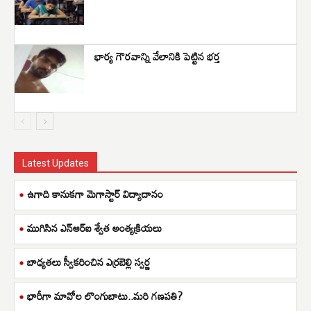
భార్య గౌరవాన్ని వేలానికి పెట్టిన భర్త
Latest Updates
ఉగాది కానుకగా మెగాస్టార్ విద్యాదానం
ముగిసిన ఎన్ఆర్ఐ శ్వేత అంత్యక్రియలు
బాధ్యతలు స్వీకరించిన ఎర్రబెల్లి స్వర్ణ
భారీగా మావోల లొంగుబాటు..మరి గణపతి?