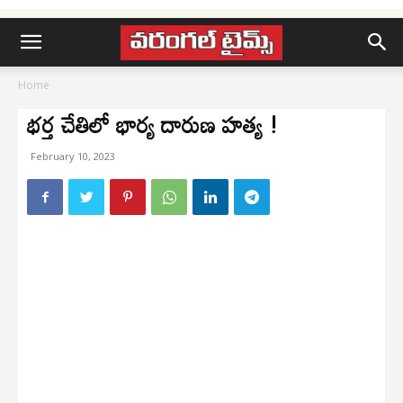
Home
భర్త చేతిలో భార్య దారుణ హత్య !
February 10, 2023