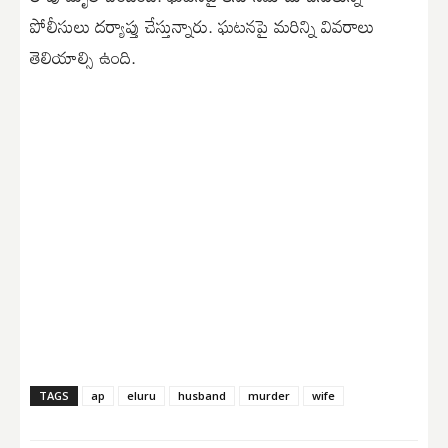
పోలీసులు దర్యాప్తు చేస్తున్నారు. ఘటనపై మరిన్ని వివరాలు
తెలియాల్సి ఉంది.
TAGS
ap
eluru
husband
murder
wife