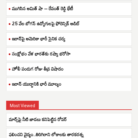
ముగిసిన అమిత్ షా – రేవంత్ రెడ్డి భేటీ
25 వేల బోగస్ ఉద్యోగులపై ఫోరెన్సిక్ ఆడిట్
ఇరాన్‌పై అమెరికా భారీ సైనిక చర్య
సంక్షోభం వేళ భారత్‌కు రష్యా భరోసా
హోలీ పండుగ రోజు తీవ్ర విషాదం
ఇరాన్ యుద్ధానికి భారీ మూల్యం
Most Viewed
మార్స్‌‌పై నీటి జాడలు కనిపెట్టిన రోవర్
ఫలించని వైద్యం..తిరిగిరాని లోకాలకు తారకరత్న