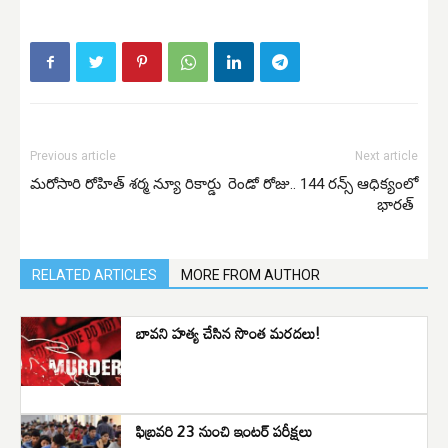
Previous article
Next article
మరోసారి రోహిత్ శర్మ న్యూ రికార్డు
రెండో రోజు.. 144 రన్స్ ఆధిక్యంలో
భారత్
RELATED ARTICLES
MORE FROM AUTHOR
బావని హత్య చేసిన సొంత మరదలు!
ఫిబ్రవరి 23 నుంచి ఇంటర్ పరీక్షలు