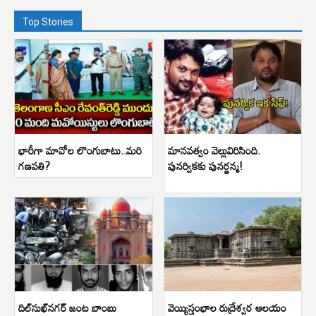
Top Stories
భారీగా మావోల లొంగుబాటు..మరి
మానవత్వం వెల్లువిరిసింది.
గణపతి?
పునర్వికకు పునర్జన్మ!
దిల్‌సుఖ్‌నగర్ జంట బాంబు
వెయ్యిస్తంభాల రుద్రేశ్వర ఆలయం