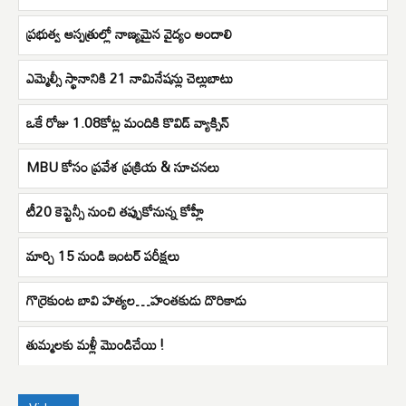
ప్రభుత్వ ఆస్పత్రుల్లో నాణ్యమైన వైద్యం అందాలి
ఎమ్మెల్సీ స్థానానికి 21 నామినేషన్లు చెల్లుబాటు
ఒకే రోజు 1.08కోట్ల మందికి కొవిడ్ వ్యాక్సిన్
MBU కోసం ప్రవేశ ప్రక్రియ & సూచనలు
టీ20 కెప్టెన్సీ నుంచి తప్పుకోనున్న కోహ్లీ
మార్చి 15 నుండి ఇంటర్ పరీక్షలు
గొర్రెకుంట బావి హత్యల…హంతకుడు దొరికాడు
తుమ్మలకు మళ్లీ మొండిచేయి !