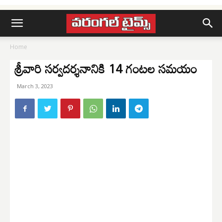
Home
శ్రీవారి సర్వదర్శనానికి 14 గంటల సమయం
March 3, 2023