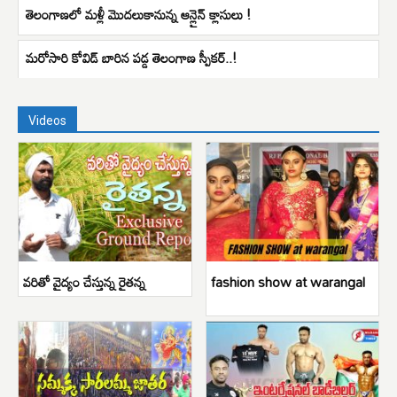
తెలంగాణలో మళ్లీ మొదలుకానున్న ఆన్లైన్ క్లాసులు !
మరోసారి కోవిడ్ బారిన పడ్డ తెలంగాణ స్పీకర్..!
Videos
వరితో వైద్యం చేస్తున్న రైతన్న
fashion show at warangal