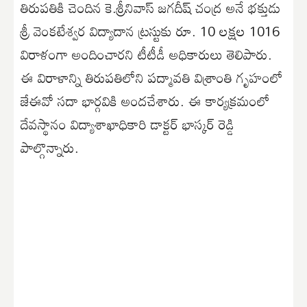
తిరుపతికి చెందిన కె.శ్రీనివాస్ జగదీష్ చంద్ర అనే భక్తుడు
శ్రీ వెంకటేశ్వర విద్యాదాన ట్రస్టుకు రూ. 10 లక్షల 1016
విరాళంగా అందించారని టీటీడీ అధికారులు తెలిపారు.
ఈ విరాళాన్ని తిరుపతిలోని పద్మావతి విశ్రాంతి గృహంలో
జేఈవో సదా భార్గవికి అందచేశారు. ఈ కార్యక్రమంలో
దేవస్థానం విద్యాశాఖాధికారి డాక్టర్ భాస్కర్ రెడ్డి
పాల్గొన్నారు.