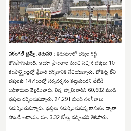
వరంగల్ టైమ్స్, తిరుపతి :
తిరుమలలో భక్తుల రద్దీ
కొనసాగుతుంది. ఆయా ప్రాంతాల నుంచి వచ్చిన భక్తులు 10
కంపార్ట్మెంట్లల్లో శ్రీవారి దర్శనానికి వేచియున్నారు. టోకెన్లు లేని
భక్తులకు 14 గంటల్లో సర్వదర్శనం కల్గుతుందని టీటీడీ
అధికారులు వెల్లడించారు. నిన్న స్వామివారిని 60,682 మంది
భక్తులు దర్శించుకున్నారు. 24,291 మంది తలనీలాలు
సమర్పించుకున్నారు. భక్తులు సమర్పించుకున్న కానుకల ద్వారా
హుండీ ఆదాయం రూ. 3.32 కోట్లు వచ్చిందని తెలిపారు.