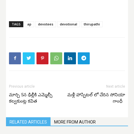
TAGS
ap
devotees
devotional
thirupathi
Previous article
Next article
మార్చి 5న ఢిల్లీకి ఎమ్మెల్సీ
మళ్లీ హాస్పిటల్ లో చేరిన సోనియా
కల్వకుంట్ల కవిత
గాంధీ
RELATED ARTICLES
MORE FROM AUTHOR