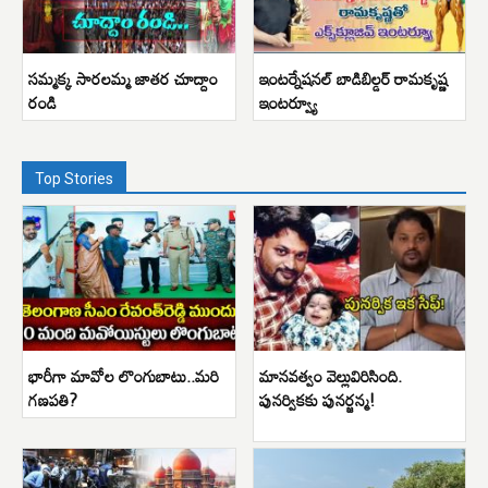
సమ్మక్క సారలమ్మ జాతర చూద్దాం
ఇంటర్నేషనల్ బాడిబిల్డర్ రామకృష్ణ
రండి
ఇంటర్వ్యూ
Top Stories
భారీగా మావోల లొంగుబాటు..మరి
మానవత్వం వెల్లువిరిసింది.
గణపతి?
పునర్వికకు పునర్జన్మ!