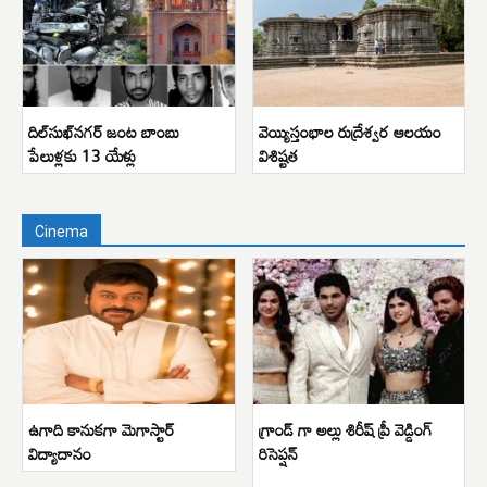
దిల్‌సుఖ్‌నగర్ జంట బాంబు
వెయ్యిస్తంభాల రుద్రేశ్వర ఆలయం
పేలుళ్లకు 13 యేళ్లు
విశిష్టత
Cinema
ఉగాది కానుకగా మెగాస్టార్
గ్రాండ్ గా అల్లు శిరీష్ ప్రీ వెడ్డింగ్
విద్యాదానం
రిసెప్షన్