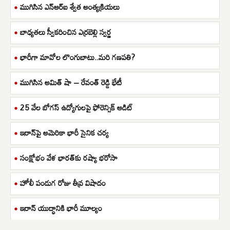
ముగిసిన ఎన్ఆర్ఐ శ్వేత అంత్యక్రియలు
బాధ్యతలు స్వీకరించిన ఎర్రబెల్లి స్వర్ణ
భారీగా మావోల లొంగుబాటు..మరి గణపతి?
ముగిసిన అమిత్ షా – రేవంత్ రెడ్డి భేటీ
25 వేల బోగస్ ఉద్యోగులపై ఫోరెన్సిక్ ఆడిట్
ఇరాన్‌పై అమెరికా భారీ సైనిక చర్య
సంక్షోభం వేళ భారత్‌కు రష్యా భరోసా
హోలీ పండుగ రోజు తీవ్ర విషాదం
ఇరాన్ యుద్ధానికి భారీ మూల్యం