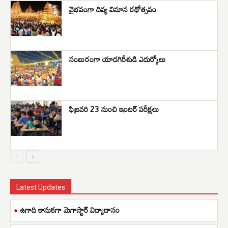
వైభవంగా దివ్య విమాన రథోత్సవం
సంబురంగా యాదగిరీశుడి ఎదుర్కోలు
ఫిబ్రవరి 23 నుంచి ఇంటర్ పరీక్షలు
Latest Updates
ఉగాది కానుకగా మెగాస్టార్ విద్యాదానం