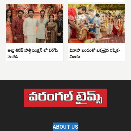
అల్లు శిరీష్ హల్దీ ఫంక్షన్ లో విరోషి
వివాహ బంధంతో ఒక్కటైన రష్మిక-
సందడి
విజయ్
ABOUT US