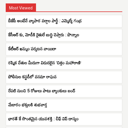
Most Viewed
బీజేపీ అంటేనే వ్యాపార వర్గాల పార్టీ : ఎమ్మెల్యే గండ్ర
కేసీఆర్ కు, మోడీకి రైతులే బుద్ధి చెప్తారు : పొన్నాల
కేటీఆర్ ఖమ్మం పర్యటన వాయిదా
రష్మిక చేతుల మీదుగా విడుదలైన ‘చిత్తం మహారాణి’
పోలీసుల కస్టడీలో వనమా రాఘవ
రేపటి నుంచి 5 రోజులు పాటు బ్యాంకులు బంద్
మేడారం భక్తులకి శుభవార్త
భారత్ కే సొంతమైన యువశక్తి : చీఫ్ విప్ దాస్యం