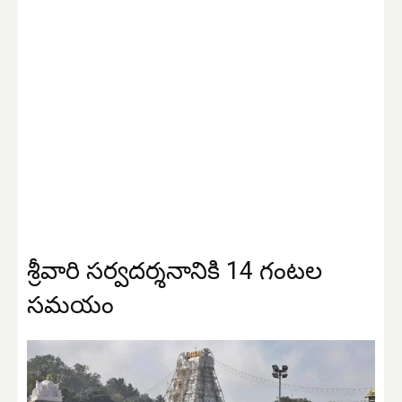
శ్రీవారి సర్వదర్శనానికి 14 గంటల
సమయం