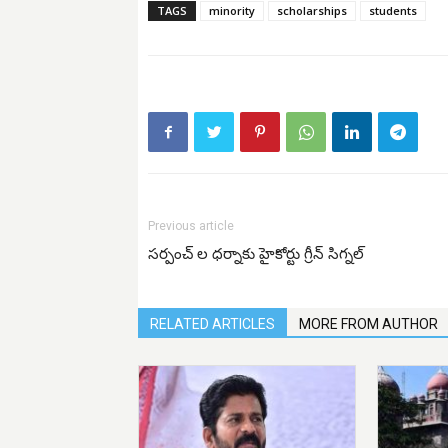
TAGS
minority
scholarships
students
Previous article
సర్పంచ్ ల ధర్నాకు హైకోర్టు గ్రీన్ సిగ్నల్
RELATED ARTICLES
MORE FROM AUTHOR