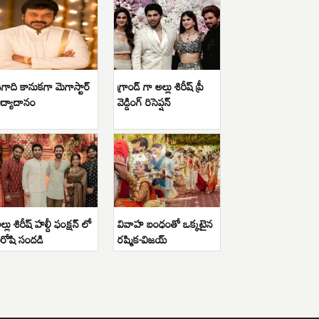
గాది కానుకగా మెగాస్టార్
గ్రాండ్ గా అల్లు శిరీష్ ప్రీ
ిద్యాదానం
వెడ్డింగ్ రిసెప్షన్
ల్లు శిరీష్ హల్దీ ఫంక్షన్ లో
వివాహ బంధంతో ఒక్కటైన
ిరోషి సందడి
రష్మిక-విజయ్