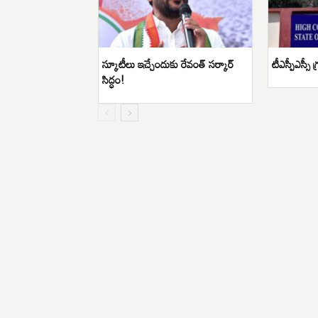
స్కూటీలు ఇచ్చేందుకు రేవంత్ సర్కార్
టీఎస్పీఎస్సీ గ
సిద్ధం!