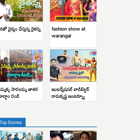
రితో వైద్యం చేస్తున్న రైతన్న
fashion show at
warangal
మ్మక్క సారలమ్మ జాతర
ఇంటర్నేషనల్ బాడిబిల్డర్
ూద్దాం రండి
రామకృష్ణ ఇంటర్వ్యూ
Top Stories