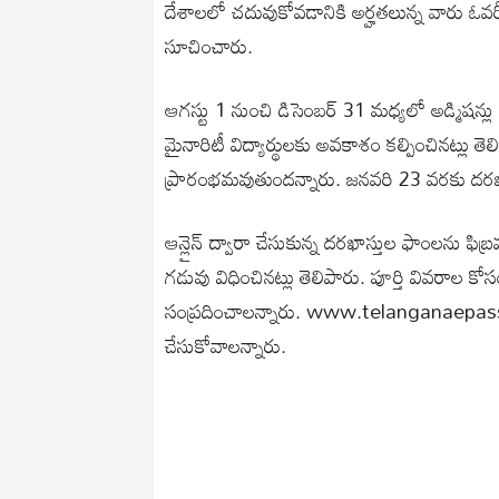
దేశాలలో చదువుకోవడానికి అర్హతలున్న వారు ఓవర్స
సూచించారు.
ఆగస్టు 1 నుంచి డిసెంబర్ 31 మధ్యలో అడ్మిషన్ల
మైనారిటీ విద్యార్థులకు అవకాశం కల్పించినట్లు త
ప్రారంభమవుతుందన్నారు. జనవరి 23 వరకు దరఖా
ఆన్లైన్ ద్వారా చేసుకున్న దరఖాస్తుల ఫాంలను ఫి
గడువు విధించినట్లు తెలిపారు. పూర్తి వివరాల క
సంప్రదించాలన్నారు. www.telanganaepass.c
చేసుకోవాలన్నారు.