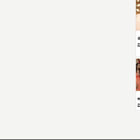
ఉ
వ
అ
వ