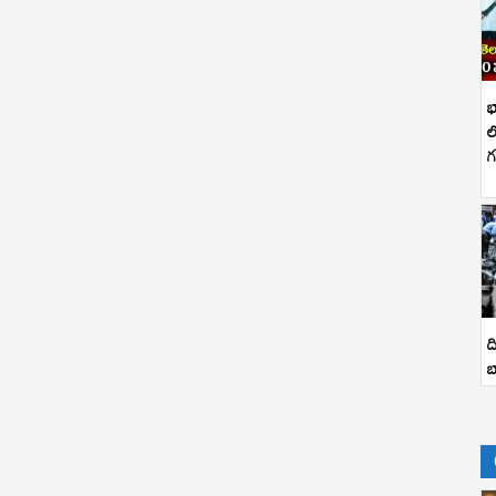
భ
ల
గ
ద
బ