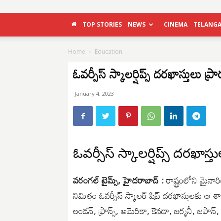
TOP STORIES
NEWS
CINEMA
TELANG
Home
Education
ఓవర్సీస్ స్కాలర్షిప్స్ దరఖాస్తులు ప
January 4, 2023
ఓవర్సీస్ స్కాలర్షిప్స్ దరఖాస్
వరంగల్ టైమ్స్, హైదరాబాద్ :
రాష్ట్రంలోని మైనా
నిమిత్తం ఓవర్సీస్ స్కాలర్ షిప్ దరఖాస్తులకు ఆ 
లండన్, ఫ్రాన్స్, అమెరికా, కెనడా, జర్మనీ, జపాన