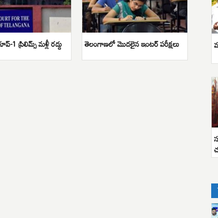
్రూప్-1 ప్రిలిమ్స్ మళ్లీ రద్దు
తెలంగాణలో మొదలైన ఇంటర్ పరీక్షలు
వ
స
చ