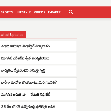
SPORTS
LIFESTYLE
VIDEOS
E-PAPER
Latest Updates
ఉగాది కానుకగా మెగాస్టార్ విద్యాదానం
ముగిసిన ఎన్ఆర్ఐ శ్వేత అంత్యక్రియలు
బాధ్యతలు స్వీకరించిన ఎర్రబెల్లి స్వర్ణ
భారీగా మావోల లొంగుబాటు..మరి గణపతి?
ముగిసిన అమిత్ షా – రేవంత్ రెడ్డి భేటీ
25 వేల బోగస్ ఉద్యోగులపై ఫోరెన్సిక్ ఆడిట్