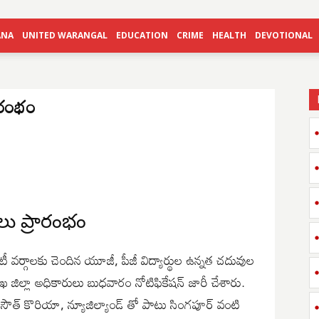
ANA
UNITED WARANGAL
EDUCATION
CRIME
HEALTH
DEVOTIONAL
్రారంభం
తులు ప్రారంభం
రిటీ వర్గాలకు చెందిన యూజీ, పీజీ విద్యార్థుల ఉన్నత చదువుల
శాఖ జిల్లా అధికారులు బుధవారం నోటిఫికేషన్ జారీ చేశారు.
్, సౌత్ కొరియా, న్యూజిల్యాండ్ తో పాటు సింగపూర్ వంటి