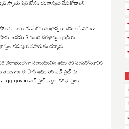
ీస్ స్కాలర్ షిప్ కోసం దరఖాస్తులు చేసుకోవాలని
ు పొందిన వారు ఈ మేరకు దరఖాస్తులు చేసుకునే విధంగా
ెలిపారు. జనవరి 3 నుంచి దరఖాస్తుల ప్రక్రియ
స్తుల గడువు కొనసాగుతుందన్నారు.
బ్రవరి నెలాఖరులోగా సంబంధించిన అధికారికి పంపుకోవడానికి
ోసం తెలంగాణ ఈ పాస్ అధికారిక వెబ్ సైట్ ను
gg.gov.in వెబ్ సైట్ ద్వారా దరఖాస్తులు
‘