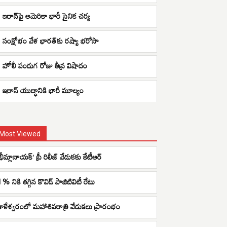
ఇరాన్‌పై అమెరికా భారీ సైనిక చర్య
సంక్షోభం వేళ భారత్‌కు రష్యా భరోసా
హోలీ పండుగ రోజు తీవ్ర విషాదం
ఇరాన్ యుద్ధానికి భారీ మూల్యం
Most Viewed
భీమ్లానాయక్’ ప్రీ రిలీజ్ వేడుకకు కేటీఆర్
1% నికి తగ్గిన కొవిడ్ పాజిటివిటీ రేటు
కాళేశ్వరంలో మహాశివరాత్రి వేడుకలు ప్రారంభం