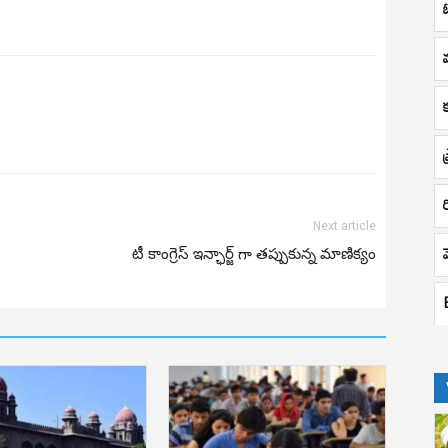
ర
Next article
టీ కాంగ్రెస్ ఇన్ఛార్జ్ గా తప్పుకున్న మాణిక్యం