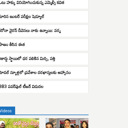
ఓటు హక్కు వినియోగించుకున్న ఎమ్మెల్సీ కవిత
మారిన ఇంటర్ పరీక్షల షెడ్యూల్
కరోనా వైరస్ దీవెనలు నాకు ఉన్నాయి: వర్మ
ప్రాణం తీసిన ఈత
ికార్డు స్థాయిలో ధర పలికిన మిర్చి, పత్తి
మోడల్ స్కూళ్లలో ప్రవేశాల దరఖాస్తులకు ఆహ్వానం
BB3 ప‌వ‌ర్‌ఫుల్ టీజ‌ర్‌ విడుద‌ల
Videos