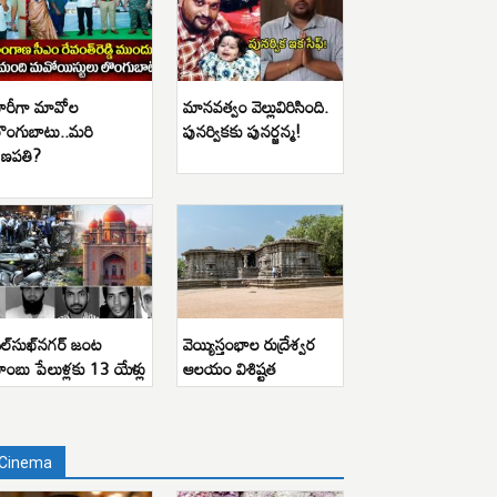
ారీగా మావోల
మానవత్వం వెల్లువిరిసింది.
ొంగుబాటు..మరి
పునర్వికకు పునర్జన్మ!
ణపతి?
ిల్‌సుఖ్‌నగర్ జంట
వెయ్యిస్తంభాల రుద్రేశ్వర
ాంబు పేలుళ్లకు 13 యేళ్లు
ఆలయం విశిష్టత
Cinema