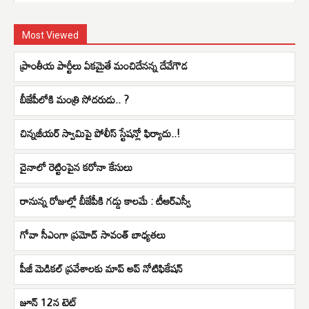
Most Viewed
ప్రాంతీయ పార్టీలు ఏకమైతే మంచిదేనన్న దేవేగౌడ
బీజేపీలోకి మంత్రి సోదరుడు.. ?
చిన్నజీయర్ స్వామిపై పోలీస్ స్టేషన్లో ఫిర్యాదు..!
చైనాలో రెట్టింపైన కరోనా కేసులు
రానున్న రోజుల్లో బీజేపీకి గడ్డు కాలమే : టీఆర్ఎస్వీ
గోవా సీఎంగా ప్రమోద్ సావంత్ బాధ్యతలు
పీజీ మెడికల్ ప్రవేశాలకు మాప్ అప్ నోటిఫికేషన్
జూన్ 12న టెట్