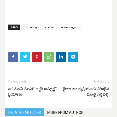
TAGS
burralasya
cricket
srinivasgoud
Previous article
Next article
ఇక నుంచి సూపర్ లగ్జరీ బస్సుల్లో
కైకాల అంత్యక్రియలకు హాజరైన
ప్రయాణం
మంత్రి ఎర్రబెల్లి
RELATED ARTICLES
MORE FROM AUTHOR