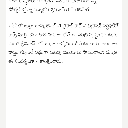
ఇతర రాష్ట్రాలకు ఆదర్శంగా నిలిచేలా క్రీడా రంగాన్ని
ప్రోత్సహిస్తన్నామన్నారని శ్రీనివాస్ గౌడ్ తెలిపారు.
ఐసీసీలో బుర్రా లాస్య లెవల్ -1 క్రికెట్ కోచ్ ఎడ్యుకేషన్ సర్టిఫికేట్
కోర్స్ పూర్తి చేసిన తొలి మహిళా కోచ్ గా చరిత్ర సృష్టించినందుకు
మంత్రి శ్రీనివాస్ గౌడ్ బుర్రా లాస్యను అభినందించారు. తెలంగాణ
రాష్ట్రం గర్వించే విధంగా మరిన్ని విజయాలు సాధించాలని మంత్రి
ఈ సందర్భంగా ఆకాంక్షించారు.