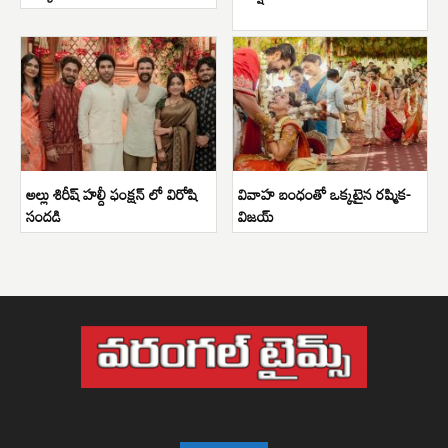
అల్లు శిరీష్ హల్దీ ఫంక్షన్ లో విరోషి
వివాహ బంధంతో ఒక్కటైన రష్మిక-
సందడి
విజయ్