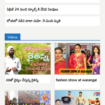
ఏప్రిల్ 24 నుంచి స్కూల్స్ కి వేసవి సెలవులు
లోయలో పడిన టాటా సుమో..9 మంది మృతి
Videos
వరితో వైద్యం చేస్తున్న రైతన్న
fashion show at warangal