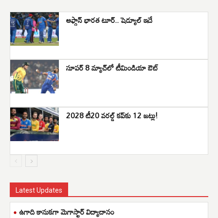
ఆఫ్గాన్‌ భారత టూర్‌.. షెడ్యూల్‌ ఇదే
సూపర్ 8 మ్యాచ్‌లో టీమిండియా ఔట్
2028 టీ20 వరల్డ్ కప్‌కు 12 జట్లు!
Latest Updates
ఉగాది కానుకగా మెగాస్టార్ విద్యాదానం