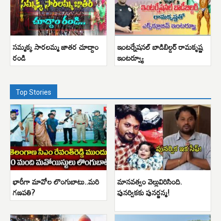
సమ్మక్క సారలమ్మ జాతర చూద్దాం
ఇంటర్నేషనల్ బాడిబిల్డర్ రామకృష్ణ
రండి
ఇంటర్వ్యూ
Top Stories
భారీగా మావోల లొంగుబాటు..మరి
మానవత్వం వెల్లువిరిసింది.
గణపతి?
పునర్వికకు పునర్జన్మ!