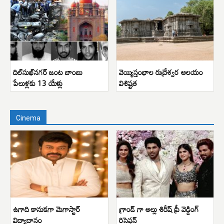
దిల్‌సుఖ్‌నగర్ జంట బాంబు
వెయ్యిస్తంభాల రుద్రేశ్వర ఆలయం
పేలుళ్లకు 13 యేళ్లు
విశిష్టత
Cinema
ఉగాది కానుకగా మెగాస్టార్
గ్రాండ్ గా అల్లు శిరీష్ ప్రీ వెడ్డింగ్
విద్యాదానం
రిసెప్షన్