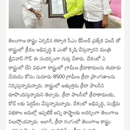
తెలంగాణ రాష్ట్రం ఏర్పడిన తర్వాత సీఎం కేసీఆర్ ప్రత్యేక విజన్ తో
రాష్ట్రంలో క్రీడల అభివృద్ధి కి ఎంతో కృషి చేస్తున్నారని మంత్రి
శ్రీనివాస్ గౌడ్ ఈ సందర్భంగా గుర్తు చేశారు. దేశంలో ఏ
రాష్ట్రంలో లేని విధంగా రాష్ట్రంలో గ్రామీణ క్రీడాకారులను తయారు
చేయడం కోసం సుమారు 8500 గ్రామీణ క్రీడా ప్రాంగణాలను
నిర్మిస్తున్నామన్నారు. రాష్ట్రంలో అత్యుత్తమ క్రీడా పాలసీని
రూపొందిస్తున్నామని తెల్పారు. క్రీడా పాలసీలో క్రీడాకారులకు,
కోచ్ లకు పెద్దపీట వేస్తున్నామన్నారు. దేశంలో అభివృద్ధి, సంక్షేమ
పథకాల అమల్లో ఇప్పటికే అన్ని రాష్ట్రాలకు ఆదర్శంగా తెలంగాణ
నిలుస్తోందన్నారు. అలాగే, క్రీడా రంగంలో తెలంగాణ రాష్ట్రం