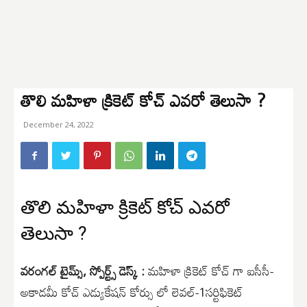
తొలి మహిళా క్రికెట్ కోచ్ ఎవరో తెలుసా ?
December 24, 2022
తొలి మహిళా క్రికెట్ కోచ్ ఎవరో
తెలుసా ?
వరంగల్ టైమ్స్, స్పోర్ట్స్ డెస్క్ :
మహిళా క్రికెట్ కోచ్ గా ఐసీసీ-
అకాడమీ కోచ్ ఎడ్యుకేషన్ కోర్సు లో లెవల్-1సర్టిఫికెట్