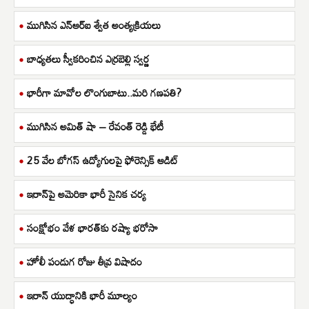
ముగిసిన ఎన్ఆర్ఐ శ్వేత అంత్యక్రియలు
బాధ్యతలు స్వీకరించిన ఎర్రబెల్లి స్వర్ణ
భారీగా మావోల లొంగుబాటు..మరి గణపతి?
ముగిసిన అమిత్ షా – రేవంత్ రెడ్డి భేటీ
25 వేల బోగస్ ఉద్యోగులపై ఫోరెన్సిక్ ఆడిట్
ఇరాన్‌పై అమెరికా భారీ సైనిక చర్య
సంక్షోభం వేళ భారత్‌కు రష్యా భరోసా
హోలీ పండుగ రోజు తీవ్ర విషాదం
ఇరాన్ యుద్ధానికి భారీ మూల్యం