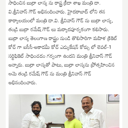
సాధించిన బుర్రా లాస్య ను రాష్ట్ర క్రీడా శాఖ మంత్రి డా.
వి.శ్రీనివాస్ గౌడ్ అభినందించారు. హైదరాబాద్ లోని తన
కార్యాలయంలో మంత్రి డా.వి. శ్రీనివాస్ గౌడ్ ను బుర్రా లాస్య,
తండ్రి బుర్రా రమేష్ గౌడ్ లు మర్యాదపూర్వకంగా కలిసారు.
బుర్రా లాస్య తెలంగాణ రాష్ట్రం నుండి తొలిసారిగా మహిళ క్రికెట్
కోచ్ గా ఐసీసీ-అకాడమీ కోచ్ ఎడ్యుకేషన్ కోర్సు లో లెవల్-1
సర్టిఫికెట్ సాధించడం గర్వంగా ఉందని మంత్రి శ్రీనివాస్ గౌడ్
అన్నారు. బుర్రా లాస్యతో పాటు, బుర్రా లాస్యను ప్రోత్సహించిన
ఆమె తండ్రి రమేష్ గౌడ్ ను మంత్రి శ్రీనివాస్ గౌడ్
అభినందించారు.