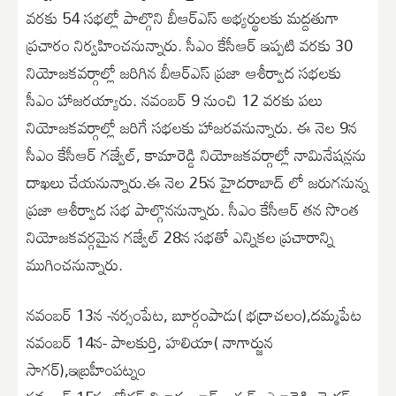
వరకు 54 సభల్లో పాల్గొని బీఆర్ఎస్ అభ్యర్థులకు మద్దతుగా
ప్రచారం నిర్వహించనున్నారు. సీఎం కేసీఆర్ ఇప్పటి వరకు 30
నియోజకవర్గాల్లో జరిగిన బీఆర్ఎస్ ప్రజా ఆశీర్వాద సభలకు
సీఎం హాజరయ్యారు. నవంబర్ 9 నుంచి 12 వరకు పలు
నియోజకవర్గాల్లో జరిగే సభలకు హాజరవనున్నారు. ఈ నెల 9న
సీఎం కేసీఆర్ గజ్వేల్, కామారెడ్డి నియోజకవర్గాల్లో నామినేషన్లను
దాఖలు చేయనున్నారు.ఈ నెల 25న హైదరాబాద్ లో జరుగనున్న
ప్రజా ఆశీర్వాద సభ పాల్గొననున్నారు. సీఎం కేసీఆర్ తన సొంత
నియోజకవర్గమైన గజ్వేల్ 28న సభతో ఎన్నికల ప్రచారాన్ని
ముగించనున్నారు.
నవంబర్ 13న -నర్సంపేట, బూర్గంపాడు( భద్రాచలం),దమ్మపేట
నవంబర్ 14న- పాలకుర్తి, హలియా( నాగార్జున
సాగర్),ఇబ్రహీంపట్నం