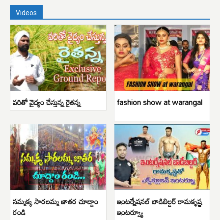
Videos
వరితో వైద్యం చేస్తున్న రైతన్న
fashion show at warangal
సమ్మక్క సారలమ్మ జాతర చూద్దాం
ఇంటర్నేషనల్ బాడిబిల్డర్ రామకృష్ణ
రండి
ఇంటర్వ్యూ