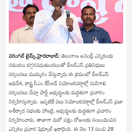
వరంగల్ టైమ్స్,హైదరాబాద్:
తెలంగాణ అసెంబ్లీ ఎన్నికలకు
సమయం దగ్గరపడుతుండటంతో బీఆర్ఎస్ ప్రతినిధులు
పర్యటనలు ముమ్మరం చేస్తున్నారు.ఈ క్రమంలో బీఆర్ఎస్
అధినేత, రాష్ట్ర సీఎం కేసీఆర్ నియోజకవర్గాల్లో సుడిగాలి
పర్యటనలు చేస్తూ పార్టీ అభ్యర్థులకు మద్దతుగా ప్రచారం
నిర్వహిస్తున్నారు. ఇప్పటికే పలు నియోజకవర్గాల్లో బీఆర్ఎస్ ప్రజా
ఆశీర్వాద సభలకు హాజరై, అభ్యర్థులకు మద్దతుగా ప్రచారం
నిర్వహించారు. తాజాగా మరో పక్షం రోజులకు సంబంధించిన
ఎన్నికల ప్రచార షెడ్యూల్ ఖరారైంది. ఈ నెల 13 నుంచి 28