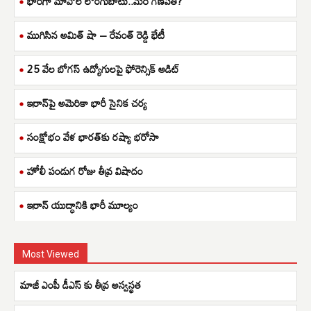
భారీగా మావోల లొంగుబాటు..మరి గణపతి?
ముగిసిన అమిత్ షా – రేవంత్ రెడ్డి భేటీ
25 వేల బోగస్ ఉద్యోగులపై ఫోరెన్సిక్ ఆడిట్
ఇరాన్‌పై అమెరికా భారీ సైనిక చర్య
సంక్షోభం వేళ భారత్‌కు రష్యా భరోసా
హోలీ పండుగ రోజు తీవ్ర విషాదం
ఇరాన్ యుద్ధానికి భారీ మూల్యం
Most Viewed
మాజీ ఎంపీ డీఎస్ కు తీవ్ర అస్వస్థత