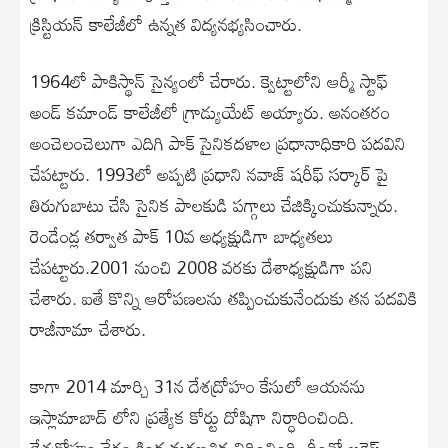
క్రిస్టియన్ కాలేజీలో ఉన్నత విద్యనభ్యసించారు.
1964లో పాకిస్థాన్ సైన్యంలో చేరారు. క్వెట్టాలోని ఆర్మీ స్టాఫ్
అండ్ కమాండ్ కాలేజీలో గ్రాడ్యుయేట్ అయ్యారు. అనంతరం
అంచెలంచెలుగా ఎదిగి పాక్ సైనికదళాల ప్రధానాధికారి పదవిని
చేపట్టారు. 1993లో అప్పటి ప్రధాని నవాజ్ షరీఫ్ సర్కార్ పై
తిరుగుబాటు చేసి సైనిక పాలకుడి పగ్గాలు చేజిక్కించుకున్నారు.
రెండేండ్ల తర్వాత పాక్ 10వ అధ్యక్షుడిగా బాధ్యతలు
చేపట్టారు.2001 నుంచి 2008 వరకు దేశాధ్యక్షుడిగా పని
చేశారు. ఐతే కొన్ని ఆరోపణలను తప్పించుకునేందుకు తన పదవికి
రాజీనామా చేశారు.
కాగా 2014 మార్చి 31న దేశద్రోహం కేసులో ఆయనను
ఇస్లామాబాద్ లోని ప్రత్యేక కోర్టు దోషిగా నిర్ధారించింది.
దేశద్రోహం నేరం కింద మరణశిక్ష విధించింది. దీంతో అరెస్ట్