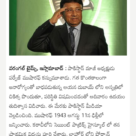
వరంగల్ టైమ్స్, ఇస్లామాబాద్ :
పాకిస్థాన్ మాజీ అధ్యక్షుడు
పర్వేజ్ ముషారఫ్ కన్నుమూశాడు. గత కొంతకాలంగా
అనారోగ్యంతో బాధపడుతున్న ఆయన దుబాయ్ లోని ఆస్పత్రిలో
చికిత్స పొందుతూ, పరిస్థితి విషమించడంతో ఆదివారం ఉదయం
తుదిశ్వాస విడిచారు. ఈ మేరకు పాకిస్థాన్ మీడియా
వెల్లడించింది. ముషారఫ్ 1943 ఆగస్టు 11న ఢిల్లీలో
జన్మించారు. కరాచీలోని సెయింట్ పాట్రిక్స్ హైస్కూల్ లో తన
ప్రాథమిక విద్యను పూర్తి చేశారు. లాహోర్ లోని ఫోర్మాన్