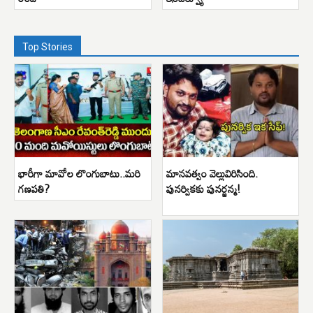
Top Stories
భారీగా మావోల లొంగుబాటు..మరి
మానవత్వం వెల్లువిరిసింది.
గణపతి?
పునర్వికకు పునర్జన్మ!