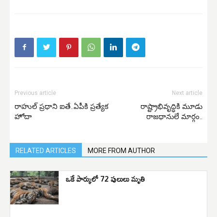
Previous article
Next article
రాహుల్ ప్రధాని ఐతే..ఏపీకి ప్రత్యేక
రాష్ట్రాభివృద్ధికి మూడు
హోదా
రాజధానులే మార్గం..
RELATED ARTICLES
MORE FROM AUTHOR
ఒకే పార్కులో 72 పులులు మృతి