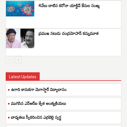
4వేలు దాటిన కరోనా యాక్టివ్ కేసుల సంఖ్య
ప్రముఖ నటుడు చంద్రమోహన్‌ కన్నుమూత
Latest Updates
ఉగాది కానుకగా మెగాస్టార్ విద్యాదానం
ముగిసిన ఎన్ఆర్ఐ శ్వేత అంత్యక్రియలు
బాధ్యతలు స్వీకరించిన ఎర్రబెల్లి స్వర్ణ