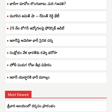
భారీగా మావోల లొంగుబాటు..మరి గణపతి?
ముగిసిన అమిత్ షా – రేవంత్ రెడ్డి భేటీ
25 వేల బోగస్ ఉద్యోగులపై ఫోరెన్సిక్ ఆడిట్
ఇరాన్‌పై అమెరికా భారీ సైనిక చర్య
సంక్షోభం వేళ భారత్‌కు రష్యా భరోసా
హోలీ పండుగ రోజు తీవ్ర విషాదం
ఇరాన్ యుద్ధానికి భారీ మూల్యం
Most Viewed
శ్రీ‌వారి ఆల‌యంలో ద‌ర్శ‌నం ప్రారంభం