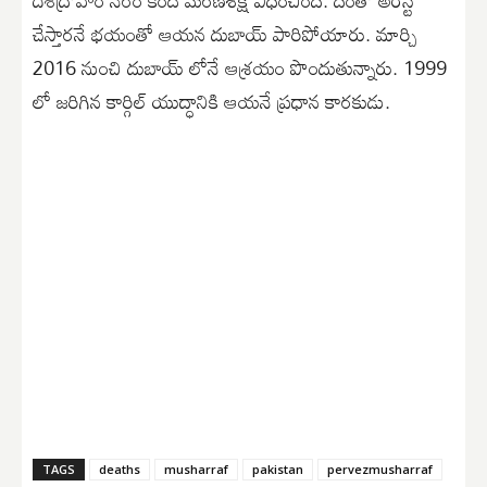
చేస్తారనే భయంతో ఆయన దుబాయ్ పారిపోయారు. మార్చి
2016 నుంచి దుబాయ్ లోనే ఆశ్రయం పొందుతున్నారు. 1999
లో జరిగిన కార్గిల్ యుద్ధానికి ఆయనే ప్రధాన కారకుడు.
TAGS
deaths
musharraf
pakistan
pervezmusharraf