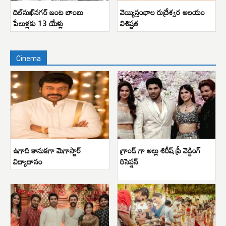
దిల్‌సుఖ్‌నగర్ జంట బాంబు
వెయ్యిస్తంభాల రుద్రేశ్వర ఆలయం
పేలుళ్లకు 13 యేళ్లు
విశిష్టత
Cinema
ఉగాది కానుకగా మెగాస్టార్
గ్రాండ్ గా అల్లు శిరీష్ ప్రీ వెడ్డింగ్
విద్యాదానం
రిసెప్షన్