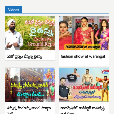
Videos
వరితో వైద్యం చేస్తున్న రైతన్న
fashion show at warangal
సమ్మక్క సారలమ్మ జాతర చూద్దాం
ఇంటర్నేషనల్ బాడిబిల్డర్ రామకృష్ణ
రండి
ఇంటర్వ్యూ