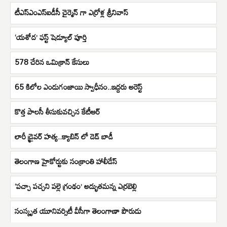
టీఎస్ఎంఎస్ఐడీసీ చైర్మెన్ గా ఎర్రోళ్ల శ్రీనివాస్
‘యశోద’ ఫస్ట్ షెడ్యూల్ పూర్తి
578 చేరిన ఒమిక్రాన్ కేసులు
65 కిలోల ఎండుగంజాయి స్వాధీనం..ఇద్దరు అరెస్ట్
కొత్త పాలసీ తీసుకువచ్చిన కేటీఆర్
లారీ డ్రైవర్ హత్య..క్యాబిన్ లో డెడ్ బాడీ
తెలంగాణ హైకోర్టుకు సంక్రాంతి హాలీడేస్
‘పచ్చా ప‌చ్చ‌ని ప‌ల్లె గ్రంథం’ అద్భుతమన్న ఎర్రబెల్లి
సంస్కృత యూనివర్సిటీ వీసీగా తెలంగాణా పౌరుడు