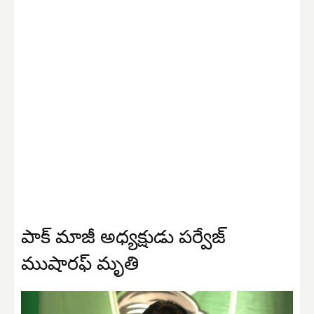
పాక్ మాజీ అధ్యక్షుడు పర్వేజ్
ముషారఫ్ మృతి