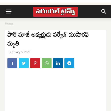
Home
పాక్ మాజీ అధ్యక్షుడు పర్వేజ్ ముషారఫ్
మృతి
February 5, 2023