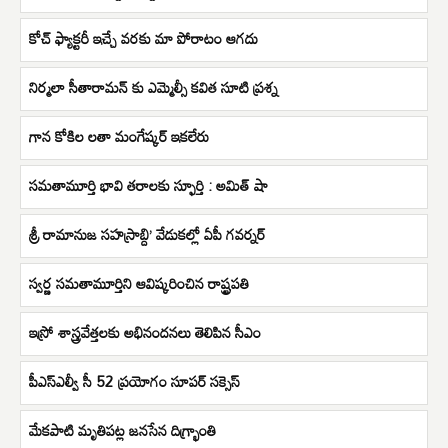
కోచ్ ఫ్యాక్టరీ ఇచ్చే వరకు మా పోరాటం ఆగదు
నిర్మలా సీతారామన్ కు ఎమ్మెల్సీ కవిత సూటి ప్రశ్న
గాన కోకిల లతా మంగేష్కర్ ఇకలేరు
సమతామూర్తి భావి తరాలకు స్ఫూర్తి : అమిత్ షా
శ్రీ రామానుజ సహస్రాబ్ది’ వేడుకల్లో ఏపీ గవర్నర్
స్వర్ణ సమతామూర్తిని ఆవిష్కరించిన రాష్ట్రపతి
ఇస్రో శాస్త్రవేత్తలకు అభినందనలు తెలిపిన సీఎం
పీఎస్ఎల్వీ సీ 52 ప్రయోగం సూపర్ సక్సెస్
మేకపాటి మృతిపట్ల జనసేన దిగ్భ్రాంతి