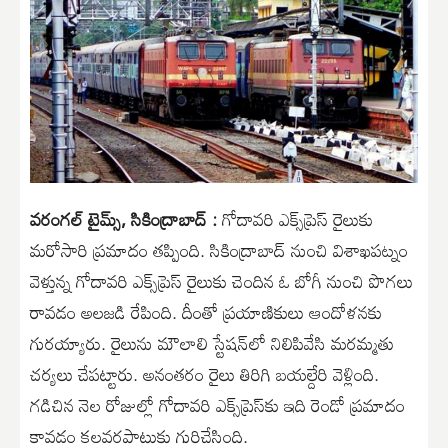
వరంగల్ టైమ్స్, సికింద్రాబాద్ :
గోదావరి ఎక్స్‌ప్రెస్ రైలుకు
మరోసారి ప్రమాదం తప్పింది. సికింద్రాబాద్ నుంచి విశాఖపట్నం
వెళ్తున్న గోదావరి ఎక్స్‌ప్రెస్ రైలుకు చెందిన ఓ బోగీ నుంచి పొగలు
రావడం అలజడి రేపింది. దీంతో ప్రయాణికులు ఆందోళనకు
గురయ్యారు. రైలును మౌలాలి స్టేషన్‌లో నిలిపివేసి మరమ్మతు
చర్యలు చేపట్టారు. అనంతరం రైలు తిరిగి బయల్దేరి వెళ్లింది.
గడిచిన నెల రోజుల్లో గోదావరి ఎక్స్‌ప్రెస్‌కు ఇది రెండో ప్రమాదం
కావడం కలవరపాటుకు గురిచేసింది.