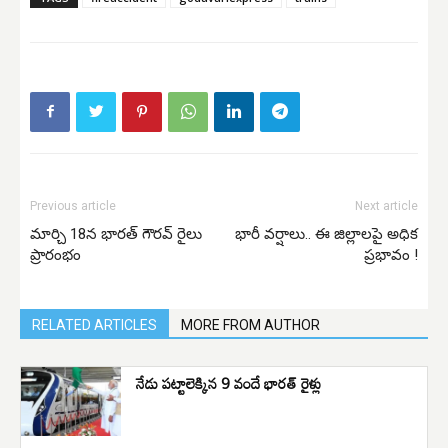
Previous article
Next article
మార్చి 18న భారత్ గౌరవ్ రైలు
భారీ వర్షాలు.. ఈ జిల్లాలపై అధిక
ప్రారంభం
ప్రభావం !
RELATED ARTICLES
MORE FROM AUTHOR
నేడు పట్టాలెక్కిన 9 వందే భారత్ రైళ్లు