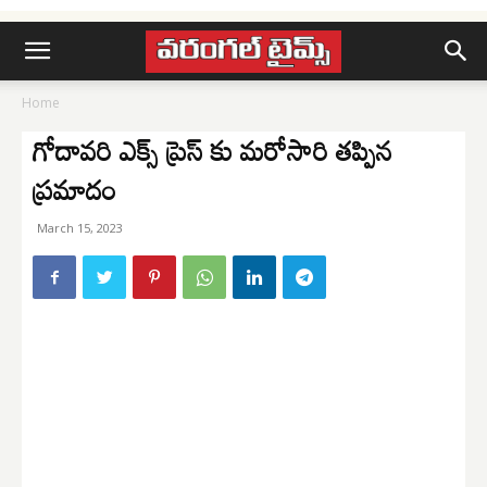
Home
గోదావరి ఎక్స్ ప్రెస్ కు మరోసారి తప్పిన
ప్రమాదం
March 15, 2023