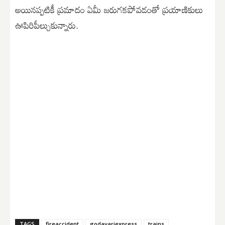
అయినప్పటికీ ప్రమాదం ఏమీ జరుగకపోవడంతో ప్రయాణికులు
ఊపిరిపీల్చుకున్నారు.
TAGS
fireaccident
godavariexpress
trains