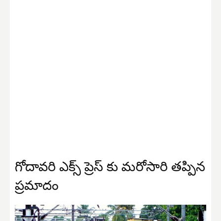
గోదావరి ఎక్స్ ప్రెస్ కు మరోసారి తప్పిన
ప్రమాదం