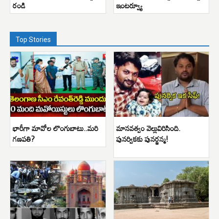
రండి
ఇంటర్వ్యూ
Top Stories
భారీగా మావోల లొంగుబాటు..మరి
మానవత్వం వెల్లువిరిసింది.
గణపతి?
పునర్వికకు పునర్జన్మ!