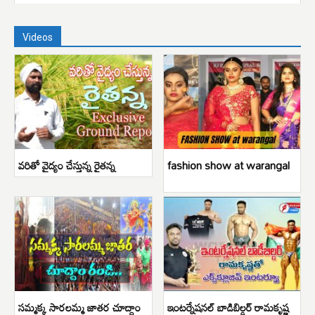
Videos
వరితో వైద్యం చేస్తున్న రైతన్న
fashion show at warangal
సమ్మక్క సారలమ్మ జాతర చూద్దాం
ఇంటర్నేషనల్ బాడిబిల్డర్ రామకృష్ణ