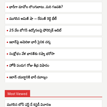
భారీగా మావోల లొంగుబాటు..మరి గణపతి?
ముగిసిన అమిత్ షా – రేవంత్ రెడ్డి భేటీ
25 వేల బోగస్ ఉద్యోగులపై ఫోరెన్సిక్ ఆడిట్
ఇరాన్‌పై అమెరికా భారీ సైనిక చర్య
సంక్షోభం వేళ భారత్‌కు రష్యా భరోసా
హోలీ పండుగ రోజు తీవ్ర విషాదం
ఇరాన్ యుద్ధానికి భారీ మూల్యం
Most Viewed
ముగిసిన టోనీ ఫస్ట్ డే కస్టడీ విచారణ