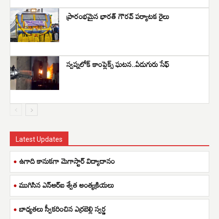
ప్రారంభమైన భారత్ గౌరవ్ పర్యాటక రైలు
స్వప్నలోక్ కాంప్లెక్స్ ఘటన..ఏడుగురు సేఫ్
Latest Updates
ఉగాది కానుకగా మెగాస్టార్ విద్యాదానం
ముగిసిన ఎన్ఆర్ఐ శ్వేత అంత్యక్రియలు
బాధ్యతలు స్వీకరించిన ఎర్రబెల్లి స్వర్ణ