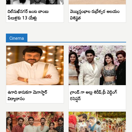
దిల్‌సుఖ్‌నగర్ జంట బాంబు
వెయ్యిస్తంభాల రుద్రేశ్వర ఆలయం
పేలుళ్లకు 13 యేళ్లు
విశిష్టత
Cinema
ఉగాది కానుకగా మెగాస్టార్
గ్రాండ్ గా అల్లు శిరీష్ ప్రీ వెడ్డింగ్
విద్యాదానం
రిసెప్షన్