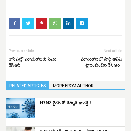
Previous article
Next article
కాసేపట్లో మానుకోటకు సీఎం
మానుకోటలో పార్టీ ఆఫీస్
కేసీఆర్
ప్రారంభించిన కేసీఆర్
RELATED ARTICLES
MORE FROM AUTHOR
H3N2 వైరస్ తో తస్మాత్ జాగ్రత్త !