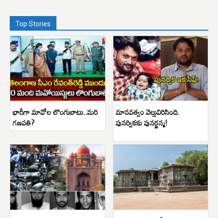
Top Stories
భారీగా మావోల లొంగుబాటు..మరి
మానవత్వం వెల్లువిరిసింది.
గణపతి?
పునర్వికకు పునర్జన్మ!