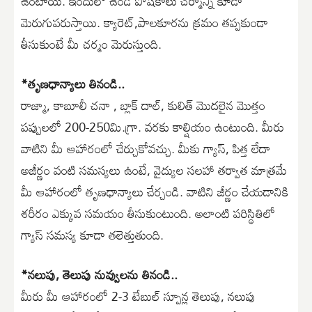
ఉంటాయి. ఇందులో ఉండే పోషకాలు చర్మాన్ని కూడా
మెరుగుపరుస్తాయి. క్యారెట్,పాలకూరను క్రమం తప్పకుండా
తీసుకుంటే మీ చర్మం మెరుస్తుంది.
*తృణధాన్యాలు తినండి..
రాజ్మా, కాబూలీ చనా , బ్లాక్ దాల్, కులిత్ మొదలైన మొత్తం
పప్పులలో 200-250మి.గ్రా. వరకు కాల్షియం ఉంటుంది. మీరు
వాటిని మీ ఆహారంలో చేర్చుకోవచ్చు. మీకు గ్యాస్, పిత్త లేదా
అజీర్ణం వంటి సమస్యలు ఉంటే, వైద్యుల సలహా తర్వాత మాత్రమే
మీ ఆహారంలో తృణధాన్యాలు చేర్చండి. వాటిని జీర్ణం చేయడానికి
శరీరం ఎక్కువ సమయం తీసుకుంటుంది. అలాంటి పరిస్థితిలో
గ్యాస్ సమస్య కూడా తలెత్తుతుంది.
*నలుపు, తెలుపు నువ్వులను తినండి..
మీరు మీ ఆహారంలో 2-3 టేబుల్ స్పూన్ల తెలుపు, నలుపు