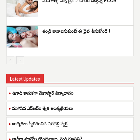
మహిళల్లో సెక్స్ లైఫ్ ని దూరం చేస్తోన్న PCOS
తండ్రి కావాలనుకుంటే ఈ డైట్ తీసుకోండి !
Latest Updates
ఉగాది కానుకగా మెగాస్టార్ విద్యాదానం
ముగిసిన ఎన్ఆర్ఐ శ్వేత అంత్యక్రియలు
బాధ్యతలు స్వీకరించిన ఎర్రబెల్లి స్వర్ణ
భారీగా మావోల లొంగుబాటు..మరి గణపతి?