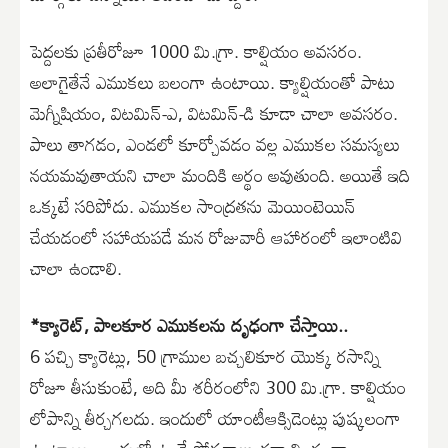
పెద్దలకు ప్రతీరోజూ 1000 మి.గ్రా. కాల్షియం అవసరం.
అలాగైతేనే ఎముకలు బలంగా ఉంటాయి. క్యాల్షియంతో పాటు
మెగ్నీషియం, విటమిన్-ఎ, విటమిన్-డి కూడా చాలా అవసరం.
పాలు తాగడం, ఎండలో కూర్చోవడం వల్ల ఎముకల సమస్యలు
నయమవుతాయని చాలా మందికి అర్థం అవుతుంది. అయితే ఇది
ఒక్కటే సరిపోదు. ఎముకల సాంద్రతను మెయింటెయిన్
చేయడంలో సహాయపడే మన రోజువారీ ఆహారంలో ఇలాంటివి
చాలా ఉండాలి.
*క్యారెట్, పాలకూర ఎముకలను దృఢంగా చేస్తాయి..
6 పచ్చి క్యారెట్లు, 50 గ్రాముల బచ్చలికూర యొక్క రసాన్ని
రోజూ తీసుకుంటే, అది మీ శరీరంలోని 300 మి.గ్రా. కాల్షియం
లోపాన్ని తీర్చగలదు. ఇందులో యాంటీఆక్సిడెంట్లు పుష్కలంగా