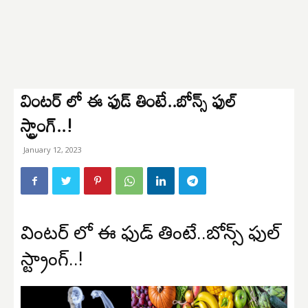
వింటర్ లో ఈ ఫుడ్ తింటే..బోన్స్ ఫుల్
స్ట్రాంగ్..!
January 12, 2023
వింటర్ లో ఈ ఫుడ్ తింటే..బోన్స్ ఫుల్
స్ట్రాంగ్..!