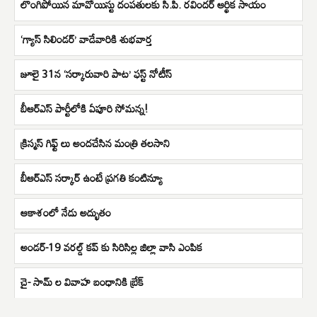
లొంగిపోయిన మావోయిస్టు దంపతులకు సి.పి. రవిందర్ ఆర్థిక సాయం
‘గ్యాస్ సిలిండర్’ వాడేవారికి శుభవార్త
జూలై 31న ‘సర్కారువారి పాట’ ఫస్ట్‌ నోటీస్‌
బీఆర్ఎస్ పార్టీలోకి ఏపూరి సోమన్న!
క్రిస్మస్ గిఫ్ట్ లు అందచేసిన మంత్రి తలసాని
బీఆర్ఎస్ సర్కార్ ఉంటే ప్రగతి కంటిన్యూ
ఆకాశంలో నేడు అద్భుతం
అండర్-19 వరల్డ్ కప్ కు సిరిసిల్ల జిల్లా వాసి ఎంపిక
చై- సామ్ ల వివాహ బంధానికి బ్రేక్