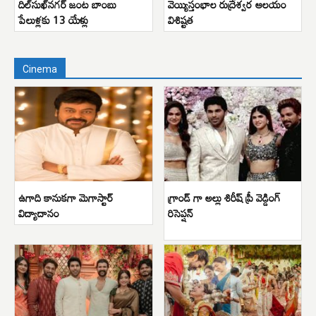
దిల్‌సుఖ్‌నగర్ జంట బాంబు
వెయ్యిస్తంభాల రుద్రేశ్వర ఆలయం
పేలుళ్లకు 13 యేళ్లు
విశిష్టత
Cinema
ఉగాది కానుకగా మెగాస్టార్
గ్రాండ్ గా అల్లు శిరీష్ ప్రీ వెడ్డింగ్
విద్యాదానం
రిసెప్షన్