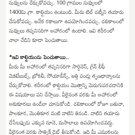
నువ్వులను చేర్చుకోవచ్చు. 100 గ్రాముల నువ్వులలో
1400మి.గ్రా. కాల్షియం ఉంటుంది. మీరు టిల్ చట్నీని తయారు
చేసుకోవచ్చు. అనేక రకాలుగా ఉపయోగించవచ్చు. చలికాలంలో
నువ్వులు తప్పనిసరిగా ఆహారంలో ఉండాలి. ఇవి శరీరంలో
చాలా వేడిని కూడా పెంచుతాయి.
*ఇవి కాల్షియంను పెంచుతాయి..
మీరు మీ ఆహారంలో తప్పనిసరిగా సార్డినెస్, గ్రీన్ లీఫీ
వెజిటేబుల్స్, బ్రోకలీ, సోయాబీన్స్, అత్తి పండ్లు తృణధాన్యాలను
చేర్చుకోవాలి. శరీరంలో కాల్షియం మొత్తాన్ని మెరుగుపరచడానికి
ఈ విషయాలు పని చేస్తాయి. వీలైనంత వరకు మీ ఆహారంలో
ఆకుకూరలు ఉండేలా చూసుకోండి. చలికాలంలో రోజూ బతువా,
పాలకూర, మెంతికూర వంటి వాటిని తినండి. వాటిని తయారు
చేసేటప్పుడు ఎక్కువ నూనె, మసాలాలు ఉపయోగించవద్దు.
వీలైనంత వరకు సాత్విక్ డైట్ తీసుకోండి. ఇది మీ ఎముకలను