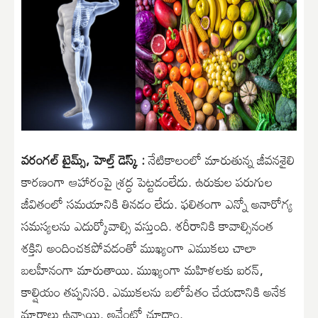
వరంగల్ టైమ్స్, హెల్త్ డెస్క్ :
నేటికాలంలో మారుతున్న జీవనశైలి
కారణంగా ఆహారంపై శ్రద్ధ పెట్టడంలేదు. ఉరుకుల పరుగుల
జీవితంలో సమయానికి తినడం లేదు. ఫలితంగా ఎన్నో అనారోగ్య
సమస్యలను ఎదుర్కోవాల్సి వస్తుంది. శరీరానికి కావాల్సినంత
శక్తిని అందించకపోవడంతో ముఖ్యంగా ఎముకలు చాలా
బలహీనంగా మారుతాయి. ముఖ్యంగా మహిళలకు ఐరన్,
కాల్షియం తప్పనిసరి. ఎముకలను బలోపేతం చేయడానికి అనేక
మార్గాలు ఉన్నాయి. అవేంటో చూద్దాం.