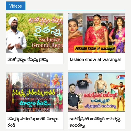
Videos
వరితో వైద్యం చేస్తున్న రైతన్న
fashion show at warangal
సమ్మక్క సారలమ్మ జాతర చూద్దాం
ఇంటర్నేషనల్ బాడిబిల్డర్ రామకృష్ణ
రండి
ఇంటర్వ్యూ