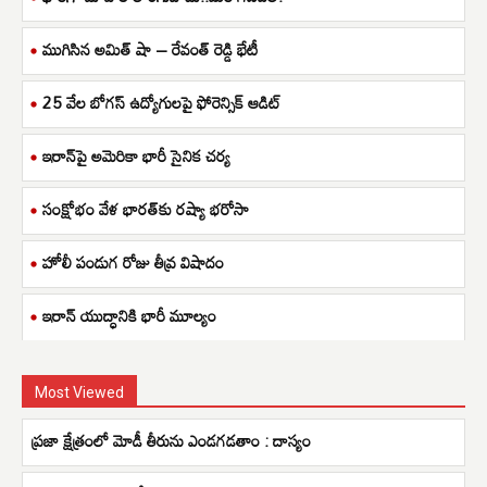
ముగిసిన అమిత్ షా – రేవంత్ రెడ్డి భేటీ
25 వేల బోగస్ ఉద్యోగులపై ఫోరెన్సిక్ ఆడిట్
ఇరాన్‌పై అమెరికా భారీ సైనిక చర్య
సంక్షోభం వేళ భారత్‌కు రష్యా భరోసా
హోలీ పండుగ రోజు తీవ్ర విషాదం
ఇరాన్ యుద్ధానికి భారీ మూల్యం
Most Viewed
ప్రజా క్షేత్రంలో మోడీ తీరును ఎండగడతాం : దాస్యం