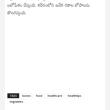
బలోపేతం చేస్తుంది. శరీరంలోని అనేక రకాల లోపాలను
తొలగిస్తుంది.
TAGS
bones
food
healthcare
healthtips
vegtables