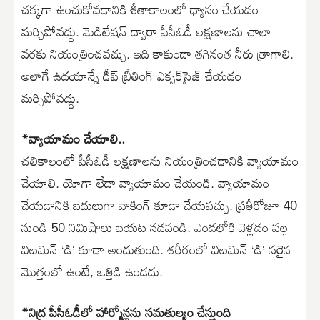
చక్కగా ఉంచుకోవడానికి శీతాకాలంలో ధ్యానం చేయడం
మర్చిపోవద్దు. మెడిటేషన్ ద్వారా పీసీఓడీ లక్షణాలను చాలా
వరకు నియంత్రించవచ్చు. ఇది కాకుండా తగినంత నీరు త్రాగాలి.
అలాగే ఉదయాన్నే డీప్ బ్రీతింగ్ ఎక్సర్‌సైజ్ చేయడం
మర్చిపోవద్దు.
*వ్యాయామం చేయాలి..
చలికాలంలో పీసీఓడీ లక్షణాలను నియంత్రించడానికి వ్యాయామం
చేయాలి. యోగా లేదా వ్యాయామం చేయండి. వ్యాయామం
చేయడానికి బదులుగా వాకింగ్ కూడా చేయవచ్చు. ప్రతీరోజూ 40
నుండి 50 నిమిషాలు బయట నడవండి. ఎండలోకి వెళ్లడం వల్ల
విటమిన్ ‘డి’ కూడా అందుతుంది. శరీరంలో విటమిన్ ‘డి’ సరైన
మొత్తంలో ఉంటే, ఒత్తిడి ఉండదు.
*నిద్ర పీసీఓడీలో హార్మోన్లను సమతుల్యం చేస్తుంది