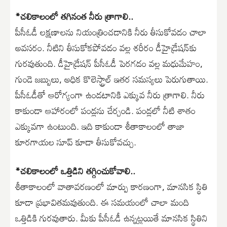
*చలికాలంలో తగినంత నీరు త్రాగాలి..
పీసీఓడీ లక్షణాలను నియంత్రించడానికి నీరు తీసుకోవడం చాలా
అవసరం. నీటిని తీసుకోకపోవడం వల్ల శరీరం డీహైడ్రేషన్‌కు
గురవుతుంది. డీహైడ్రేషన్ పీసీఓడీ పెరగడం వల్ల మధుమేహం,
గుండె జబ్బులు, అధిక కొలెస్ట్రాల్ ఇతర సమస్యలు పెరుగుతాయి.
పీసీఓడీతో ఆరోగ్యంగా ఉండటానికి ఎక్కువ నీరు త్రాగాలి. నీరు
కాకుండా ఆహారంలో పండ్లను చేర్చండి. పండ్లలో నీటి శాతం
ఎక్కువగా ఉంటుంది. ఇది కాకుండా శీతాకాలంలో తాజా
కూరగాయల సూప్ కూడా తీసుకోవచ్చు.
*చలికాలంలో ఒత్తిడిని తగ్గించుకోవాలి..
శీతాకాలంలో వాతావరణంలో మార్పు కారణంగా, మానసిక స్థితి
కూడా ప్రభావితమవుతుంది. ఈ సమయంలో చాలా మంది
ఒత్తిడికి గురవుతారు. మీకు పీసీఓడీ ఉన్నట్లయితే మానసిక స్థితిని