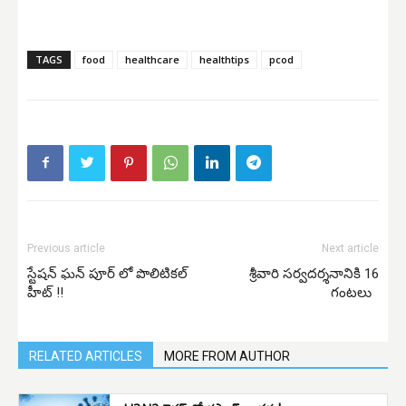
TAGS
food
healthcare
healthtips
pcod
Previous article
Next article
స్టేషన్ ఘన్ పూర్ లో పొలిటికల్
శ్రీవారి సర్వదర్శనానికి 16
హీట్ !!
గంటలు
RELATED ARTICLES
MORE FROM AUTHOR