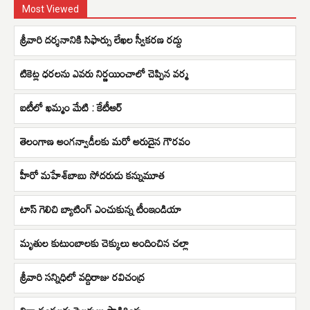
Most Viewed
శ్రీవారి దర్శనానికి సిఫార్సు లేఖల స్వీకరణ రద్దు
టికెట్ల ధరలను ఎవరు నిర్ణయించాలో చెప్పిన వర్మ
ఐటీలో ఖమ్మం మేటి : కేటీఆర్
తెలంగాణ అంగన్వాడీలకు మరో అరుదైన గౌరవం
హీరో మహేశ్‌బాబు సోదరుడు కన్నుమూత
టాస్ గెలిచి బ్యాటింగ్ ఎంచుకున్న టీంఇండియా
మృతుల కుటుంబాలకు చెక్కులు అందించిన చల్లా
శ్రీవారి సన్నిధిలో వద్దిరాజు రవిచంద్ర