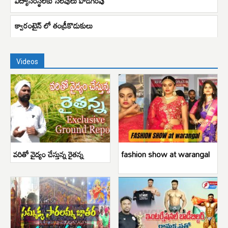
విద్యాసంస్థలకు సెలవులు పొడిగింపు
క్వారంటైన్ లో తండ్రీకొడుకులు
Videos
వరితో వైద్యం చేస్తున్న రైతన్న
fashion show at warangal