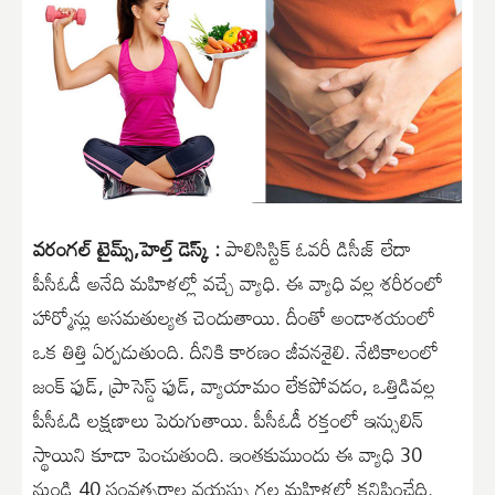
వరంగల్ టైమ్స్,హెల్త్ డెస్క్ :
పాలిసిస్టిక్ ఓవరీ డిసీజ్ లేదా
పీసీఓడీ అనేది మహిళల్లో వచ్చే వ్యాధి. ఈ వ్యాధి వల్ల శరీరంలో
హార్మోన్లు అసమతుల్యత చెందుతాయి. దీంతో అండాశయంలో
ఒక తిత్తి ఏర్పడుతుంది. దీనికి కారణం జీవనశైలి. నేటికాలంలో
జంక్ ఫుడ్, ప్రాసెస్డ్ ఫుడ్, వ్యాయామం లేకపోవడం, ఒత్తిడివల్ల
పీసీఓడి లక్షణాలు పెరుగుతాయి. పీసీఓడీ రక్తంలో ఇన్సులిన్
స్థాయిని కూడా పెంచుతుంది. ఇంతకుముందు ఈ వ్యాధి 30
నుండి 40 సంవత్సరాల వయస్సు గల మహిళల్లో కనిపించేది.