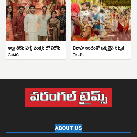
అల్లు శిరీష్ హల్దీ ఫంక్షన్ లో విరోషి
వివాహ బంధంతో ఒక్కటైన రష్మిక-
సందడి
విజయ్
ABOUT US