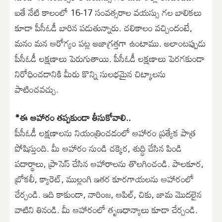
ఐతే నేటి కాలంలో 16-17 సంవత్సరాల వయస్సు గల బాలికలు
కూడా పీసీఓడీ బారిన పడుతున్నారు. చలికాలం వచ్చిందంటే,
మనం మన ఆరోగ్యం పట్ల అజాగ్రత్తగా ఉంటాము. అలాంటప్పుడు
పీసీఓడీ లక్షణాలు పెరుగుతాయి. పీసీఓడీ లక్షణాలు పెరగకుండా
నిరోధించడానికి మీరు కొన్ని సులభమైన చిట్కాలను
పాటించవచ్చు.
*ఈ ఆహారం తప్పకుండా తీసుకోవాలి..
పీసీఓడీ లక్షణాలను నియంత్రించడంలో ఆహారం ప్రత్యేక పాత్ర
పోషిస్తుంది. మీ ఆహారం నుండి చక్కెర, శుద్ధి చేసిన పిండి
పదార్థాలు, ప్రాసెస్ చేసిన ఆహారాలను తొలగించండి. పాలకూర,
బ్రోకలీ, క్యారెట్, ముల్లంగి ఇతర కూరగాయలను ఆహారంలో
చేర్చండి. ఇది కాకుండా, నారింజ, ఆపిల్, చికు, జామ మొదలైన
వాటిని తినండి. మీ ఆహారంలో తృణధాన్యాలు కూడా చేర్చండి.