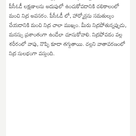
పీసీఓడీ లక్షణాలను అదుపులో ఉంచుకోవడానికి చలికాలంలో
మంచి నిద్ర అవసరం. పీసీఓడీ లో, హార్మోన్లను సమతుల్యం
చేయడానికి మంచి నిద్ర చాలా ముఖ్యం. మీరు నిద్రపోతున్నప్పుడు,
మనస్సు ప్రశాంతంగా ఉండేలా చూసుకోవాలి. నిద్రపోవడం వల్ల
శరీరంలో వాపు, నొప్పి కూడా తగ్గుతాయి. చల్లని వాతావరణంలో
నిద్ర సులభంగా వస్తుంది.