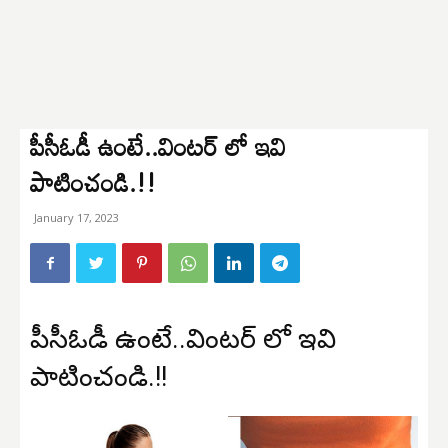
పీసీఓడీ ఉంటే..వింటర్ లో ఇవి
పాటించండి.!!
January 17, 2023
పీసీఓడీ ఉంటే..వింటర్ లో ఇవి
పాటించండి.!!