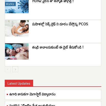
H3N2 వైరస్ తో తస్మాత్ జాగ్రత్త !
మహిళల్లో సెక్స్ లైఫ్ ని దూరం చేస్తోన్న PCOS
తండ్రి కావాలనుకుంటే ఈ డైట్ తీసుకోండి !
Latest Updates
ఉగాది కానుకగా మెగాస్టార్ విద్యాదానం
ముగిసిన ఎన్ఆర్ఐ శ్వేత అంత్యక్రియలు