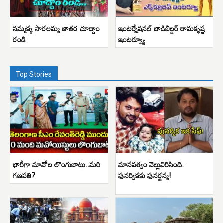
సమ్మక్క సారలమ్మ జాతర చూద్దాం
ఇంటర్నేషనల్ బాడిబిల్డర్ రామకృష్ణ
రండి
ఇంటర్వ్యూ
Top Stories
భారీగా మావోల లొంగుబాటు..మరి
మానవత్వం వెల్లువిరిసింది.
గణపతి?
పునర్వికకు పునర్జన్మ!