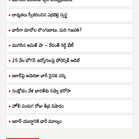
బాధ్యతలు స్వీకరించిన ఎర్రబెల్లి స్వర్ణ
భారీగా మావోల లొంగుబాటు..మరి గణపతి?
ముగిసిన అమిత్ షా – రేవంత్ రెడ్డి భేటీ
25 వేల బోగస్ ఉద్యోగులపై ఫోరెన్సిక్ ఆడిట్
ఇరాన్‌పై అమెరికా భారీ సైనిక చర్య
సంక్షోభం వేళ భారత్‌కు రష్యా భరోసా
హోలీ పండుగ రోజు తీవ్ర విషాదం
ఇరాన్ యుద్ధానికి భారీ మూల్యం