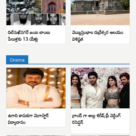
దిల్‌సుఖ్‌నగర్ జంట బాంబు
వెయ్యిస్తంభాల రుద్రేశ్వర ఆలయం
పేలుళ్లకు 13 యేళ్లు
విశిష్టత
Cinema
ఉగాది కానుకగా మెగాస్టార్
గ్రాండ్ గా అల్లు శిరీష్ ప్రీ వెడ్డింగ్
విద్యాదానం
రిసెప్షన్