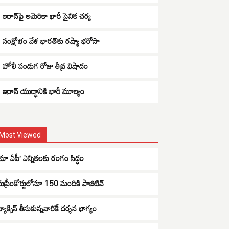
ఇరాన్‌పై అమెరికా భారీ సైనిక చర్య
సంక్షోభం వేళ భారత్‌కు రష్యా భరోసా
హోలీ పండుగ రోజు తీవ్ర విషాదం
ఇరాన్ యుద్ధానికి భారీ మూల్యం
Most Viewed
‘మా ఏపీ’ ఎన్నికలకు రంగం సిద్ధం
సుప్రీంకోర్టులోనూ 150 మందికి పాజిటివ్
్యాక్సిన్ తీసుకున్నవారికే దర్శన భాగ్యం