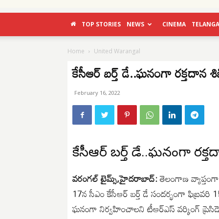
TOP STORIES
NEWS
CINEMA
TELANG
Home
United Warangal
కేసీఆర్ బర్త్ డే..ఘనంగా రక్తదాన శ
February 16, 2022
కేసీఆర్ బర్త్ డే..ఘనంగా రక్త
వరంగల్ టైమ్స్,హైదరాబాద్:
తెలంగాణ వ్యాప్తంగా
17న సీఎం కేసీఆర్ బర్త్ డే సందర్భంగా ఫిబ్రవ
ఘనంగా నిర్వహించాలని టీఆర్ఎస్ వర్కింగ్ ప్రెసిడెం