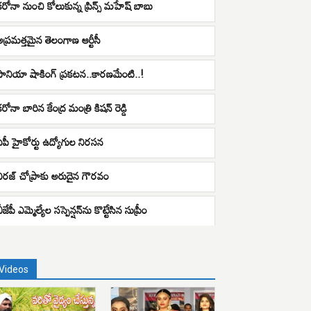
కరోనా నుంచి కోలుకున్న ప్రిన్స్ మహేష్ బాబు
అప్రమత్తమైన తెలంగాణ ఆర్టీసీ
సానియా షాకింగ్ ప్రకటన..కారణమేంటి..!
రోనా బారిన కేంద్ర మంత్రి కిషన్ రెడ్డి
ఏపీ హైకోర్టు ఉద్యోగుల నిరసన
నీరజ్ చోప్రాకు అరుదైన గౌరవం
ీజేపీ ఎమ్మెల్యేల సస్పెన్షన్‌ను కొట్టేసిన సుప్రీం
Videos