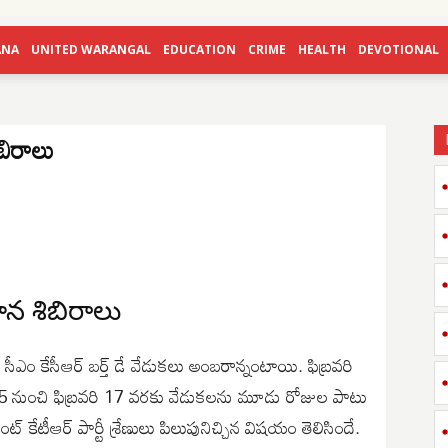
ANA
UNITED WARANGAL
EDUCATION
CRIME
HEALTH
DEVOTIONAL
ిబిరాలు
దాన శిబిరాలు
 సీఎం కేసీఆర్ బర్త్ డే వేడుకలు అంబరాన్నంటాయి. ఫిబ్రవరి
రి 15 నుంచి ఫిబ్రవరి 17 వరకు వేడుకలను మూడు రోజుల పాటు
ట్ కేటీఆర్ పార్టీ శ్రేణులు పిలుపునిచ్చిన విషయం తెలిసిందే.