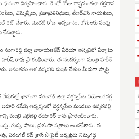
లు ఘనంగా నిర్వహించారు. రెండో రోజు రాష్ట్రమంతటా రక్తదాన
 ఎంపీలు, ఎమ్మెల్సీలు, ప్రజాప్రతినిధులు, టీఆర్ఎస్ నాయకులు,
ేకుల్ కట్ చేశారు. మొదటి రోజు అన్నదానం, రోగులకు పండ్లు
 చేపట్టారు.
రం సంగారెడ్డి జిల్లా నారాయణఖేడ్ ఏరియా ఆస్పత్రిలో ఏర్పాటు
త్రి హరీష్ రావు ప్రారంభించారు. ఈ సందర్భంగా మంత్రి హరీశ్
చేశారు. అనంతరం ఆశ వర్కర్లకు మంత్రి చేతుల మీదుగా స్మార్ట్
న్మదిన వేడుకల్లో భాగంగా వరంగల్ జిల్లా వర్ధన్నపేట నియోజకవర్గ
్షుడు అరూరి రమేష్ ఆధ్వర్యంలో వర్ధన్నపేట మండలం ఉప్పరపల్లి
ిరాన్ని మంత్రి ఎర్రబెల్లి దయాకర్ రావు ప్రారంభించారు.
ండ్లు, గుడ్లు, పాలు, ప్రశంసా పత్రాలు అందచేశారు. ఈ
వ
ావు, వరంగల్ రెడ్ క్రాస్ సొసైటీ అధ్యక్షుడు నిమ్మగడ్డ