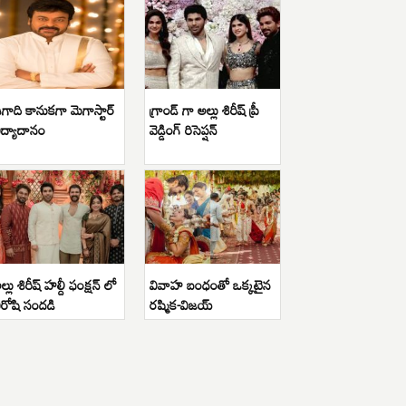
గాది కానుకగా మెగాస్టార్
గ్రాండ్ గా అల్లు శిరీష్ ప్రీ
ిద్యాదానం
వెడ్డింగ్ రిసెప్షన్
ల్లు శిరీష్ హల్దీ ఫంక్షన్ లో
వివాహ బంధంతో ఒక్కటైన
ిరోషి సందడి
రష్మిక-విజయ్