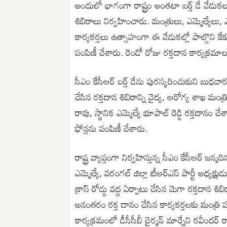
అందులో భాగంగా రాష్ట్రం అంతటా బర్త్ డే వేడుక
శిబిరాలు నిర్వహించారు. మంత్రులు, ఎమ్మెల్యేలు,
కార్యకర్తలు ఉత్సాహంగా ఈ వేడుకల్లో పాల్గొని క
పంపిణీ చేశారు. రెండో రోజు రక్తదాన కార్యక్రమాలు
సీఎం కేసీఆర్ బర్త్ డేను పురస్కరించుకుని బుధవా
చేసిన రక్తదాన శిబిరాన్ని వైద్య, ఆరోగ్య శాఖ మం
రావు, స్థానిక ఎమ్మెల్యే భూపాల్ రెడ్డి రక్తదానం 
ఫోన్లను పంపిణీ చేశారు.
రాష్ట్ర వ్యాప్తంగా నిర్వహిస్తున్న సీఎం కేసీఆర్ జ
ఎమ్మెల్యే, వరంగల్ జిల్లా టీఆర్ఎస్ పార్టీ అధ్యక
క్రాస్ రోడ్డు వద్ద ఏర్పాటు చేసిన మెగా రక్తదాన శిబ
అనంతరం రక్త దానం చేసిన కార్యకర్తలకు మంత్రి ప
కార్యక్రమంలో డీసీసీబీ చైర్మన్ మార్నేని రవీందర్ ర