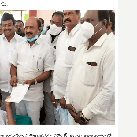
శారు.
ిల్లా నర్సంపేట నియోజకవర్గం ఎమ్మెల్యే క్యాంప్ కార్యాలయంలో