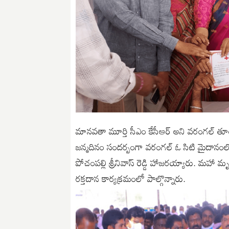
మానవతా మూర్తి సీఎం కేసీఆర్ అని వరంగల్ తూర్పు
జన్మదినం సందర్బంగా వరంగల్ ఓ సిటి మైదానంలో రక్త
పోచంపల్లి శ్రీనివాస్ రెడ్డి హాజరయ్యారు. మ
రక్తదాన కార్యక్రమంలో పాల్గొన్నారు.