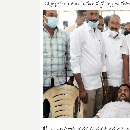
ఎమ్మెల్యే చల్లా చేతుల మీదుగా సర్టిఫికెట్లు అందచే
కేసీఆర్ జన్మదినాన్ని పురస్కరించుకుని వరంగల్ జ