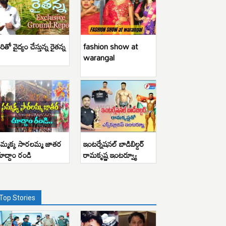
రితో వైద్యం చేస్తున్న రైతన్న
fashion show at
warangal
మ్మక్క సారలమ్మ జాతర
ఇంటర్నేషనల్ బాడిబిల్డర్
ూద్దాం రండి
రామకృష్ణ ఇంటర్వ్యూ
Top Stories