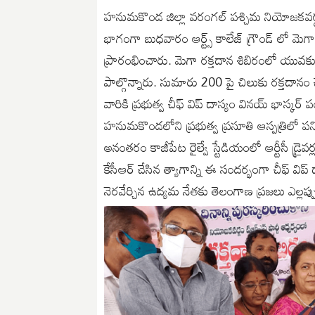
హనుమకొండ జిల్లా వరంగల్ పశ్చిమ నియోజకవర్గ టీఆ
భాగంగా బుధవారం ఆర్ట్స్ కాలేజ్ గ్రౌండ్ లో మెగా ర
ప్రారంభించారు. మెగా రక్తదాన శిబిరంలో యువకులు, వ
పాల్గొన్నారు. సుమారు 200 పై చిలుకు రక్తదానం చేస
వారికి ప్రభుత్వ చీఫ్ విప్ దాస్యం వినయ్ భాస్కర్ ప
హనుమకొండలోని ప్రభుత్వ ప్రసూతి ఆస్పత్రిలో పని
అనంతరం కాజీపేట రైల్వే స్టేడియంలో ఆర్టీసీ డ్రైవర్
కేసీఆర్ చేసిన త్యాగాన్ని ఈ సందర్భంగా చీఫ్ విప్
నెరవేర్చిన ఉద్యమ నేతకు తెలంగాణ ప్రజలు ఎల్ల