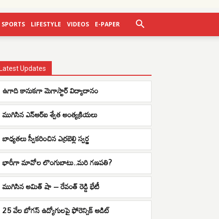
SPORTS
LIFESTYLE
VIDEOS
E-PAPER
Latest Updates
ఉగాది కానుకగా మెగాస్టార్ విద్యాదానం
ముగిసిన ఎన్ఆర్ఐ శ్వేత అంత్యక్రియలు
బాధ్యతలు స్వీకరించిన ఎర్రబెల్లి స్వర్ణ
భారీగా మావోల లొంగుబాటు..మరి గణపతి?
ముగిసిన అమిత్ షా – రేవంత్ రెడ్డి భేటీ
25 వేల బోగస్ ఉద్యోగులపై ఫోరెన్సిక్ ఆడిట్