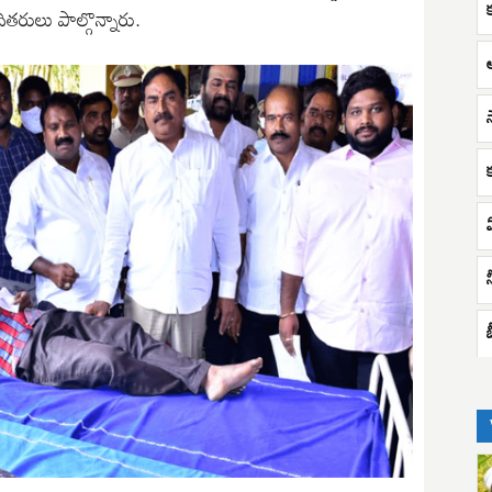
దితరులు పాల్గొన్నారు.
క
బ