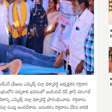
ఉ
వ
అ
శ్రేణులు ఎమ్మెల్యే చల్లా ధర్మారెడ్డి అధ్యక్షతన రక్తదాన
వ
ంద్రంలోని పద్మశాలి భవనంలో ఇండియన్ రెడ్ క్రాస్ వరంగల్
న్ని ఎమ్మెల్యే చల్లా ధర్మారెడ్డి ప్రారంభించారు. రక్తదానం
 చల్లా పండ్లు అందచేశారు. అనంతరం రక్తదానం చేసిన వారికి