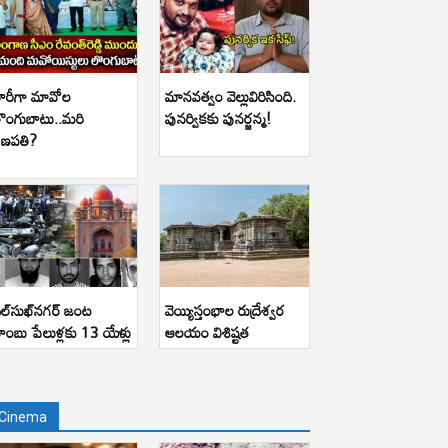
ారీగా మావోల
మానవత్వం వెల్లువిరిసింది.
ొంగుబాటు..మరి
పునర్వికకు పునర్జన్మ!
ణపతి?
ిల్‌సుఖ్‌నగర్ జంట
వెయ్యిస్తంభాల రుద్రేశ్వర
ాంబు పేలుళ్లకు 13 యేళ్లు
ఆలయం విశిష్టత
Cinema