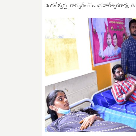
వెంకటేశ్వర్లు, కార్పొరేటర్ ఇండ్ల నాగేశ్వరరావు, త