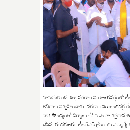
హనుమకొండ జిల్లా పరకాల నియోజకవర్గంలో టీఆర్ఎస్ 
శిబిరాలు నిర్వహించారు. పరకాల నియోజకవర్గ కే
వారి సౌజన్యంతో ఏర్పాటు చేసిన మోగా రక్తదాన శిబిరా
చేసిన యువకులకు, టీఆర్ఎస్ శ్రేణులకు ఎమ్మెల్యే