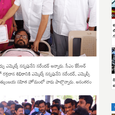
భ
ల
గ
 ఎమ్మెల్యే నన్నపునేని నరేందర్ అన్నారు. సీఎం కేసీఆర్
దాన శిభిరానికి ఎమ్మెల్యే నన్నపునేని నరేందర్, ఎమ్మెల్సీ
ద
హా మృత్యుంజయ సహిత హోమంలో వారు పాల్గొన్నారు. అనంతరం
బ