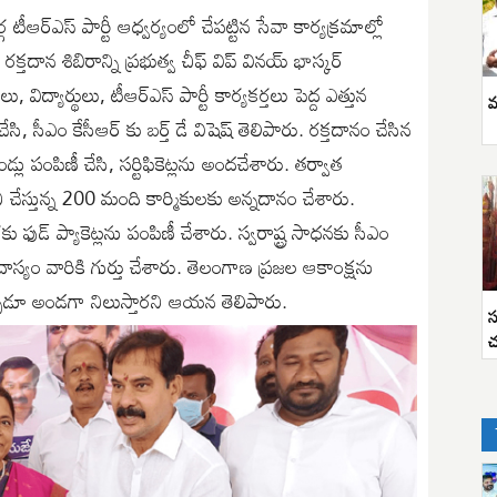
ర్ఎస్ పార్టీ ఆధ్వర్యంలో చేపట్టిన సేవా కార్యక్రమాల్లో
క్తదాన శిబిరాన్ని ప్రభుత్వ చీఫ్ విప్ వినయ్ భాస్కర్
ిద్యార్థులు, టీఆర్ఎస్ పార్టీ కార్యకర్తలు పెద్ద ఎత్తున
వ
ి, సీఎం కేసీఆర్ కు బర్త్ డే విషెష్ తెలిపారు. రక్తదానం చేసిన
ండ్లు పంపిణీ చేసి, సర్టిఫికెట్లను అందచేశారు. తర్వాత
 చేస్తున్న 200 మంది కార్మికులకు అన్నదానం చేశారు.
లకు ఫుడ్ ప్యాకెట్లను పంపిణీ చేశారు. స్వరాష్ట్ర సాధనకు సీఎం
 దాస్యం వారికి గుర్తు చేశారు. తెలంగాణ ప్రజల ఆకాంక్షను
ప్పుడూ అండగా నిలుస్తారని ఆయన తెలిపారు.
స
చ