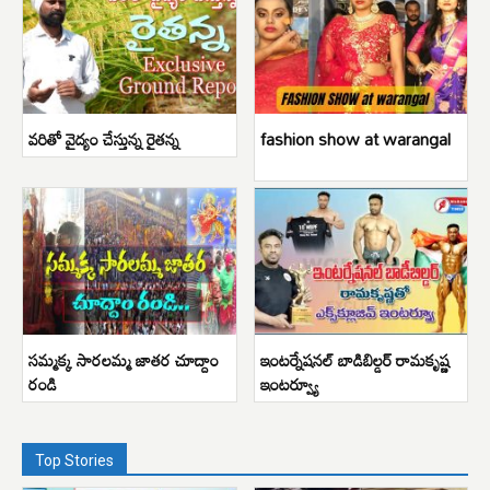
వరితో వైద్యం చేస్తున్న రైతన్న
fashion show at warangal
సమ్మక్క సారలమ్మ జాతర చూద్దాం
ఇంటర్నేషనల్ బాడిబిల్డర్ రామకృష్ణ
రండి
ఇంటర్వ్యూ
Top Stories