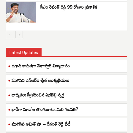
సీఎం రేవంత్ రెడ్డి 99 రోజుల ప్రణాళిక
Latest Updates
ఉగాది కానుకగా మెగాస్టార్ విద్యాదానం
ముగిసిన ఎన్ఆర్ఐ శ్వేత అంత్యక్రియలు
బాధ్యతలు స్వీకరించిన ఎర్రబెల్లి స్వర్ణ
భారీగా మావోల లొంగుబాటు..మరి గణపతి?
ముగిసిన అమిత్ షా – రేవంత్ రెడ్డి భేటీ