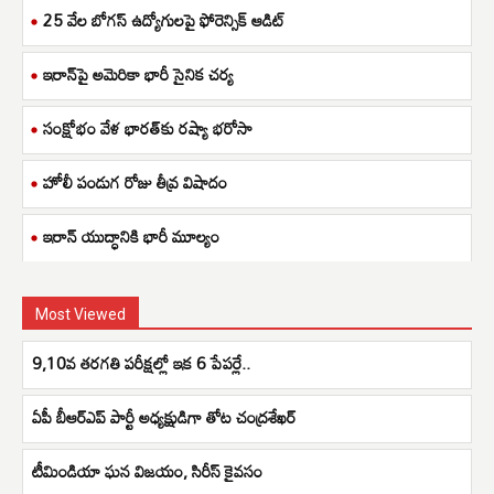
25 వేల బోగస్ ఉద్యోగులపై ఫోరెన్సిక్ ఆడిట్
ఇరాన్‌పై అమెరికా భారీ సైనిక చర్య
సంక్షోభం వేళ భారత్‌కు రష్యా భరోసా
హోలీ పండుగ రోజు తీవ్ర విషాదం
ఇరాన్ యుద్ధానికి భారీ మూల్యం
Most Viewed
9,10వ తరగతి పరీక్షల్లో ఇక 6 పేపర్లే..
ఏపీ బీఆర్ఎప్ పార్టీ అధ్యక్షుడిగా తోట చంద్రశేఖర్
టీమిండియా ఘన విజయం, సిరీస్ కైవసం