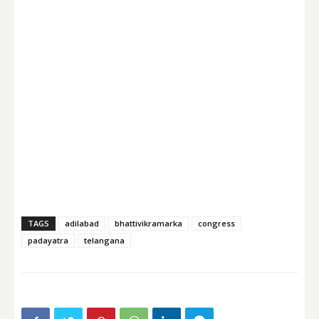
TAGS
adilabad
bhattivikramarka
congress
padayatra
telangana