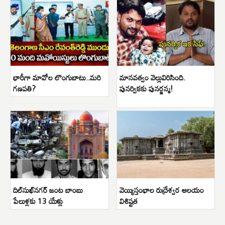
భారీగా మావోల లొంగుబాటు..మరి
మానవత్వం వెల్లువిరిసింది.
గణపతి?
పునర్వికకు పునర్జన్మ!
దిల్‌సుఖ్‌నగర్ జంట బాంబు
వెయ్యిస్తంభాల రుద్రేశ్వర ఆలయం
పేలుళ్లకు 13 యేళ్లు
విశిష్టత