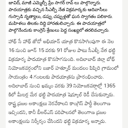
జావిద్, మాజీ ఎమ్మెల్సీ ప్రేం సాగర్ రావ్ లు పాల్గొన్నారు.
పాదయాత్రకు వచ్చిన సీఎల్పీ నేత విక్రమార్కకు ఆదివాసీలు
గుస్సాడి నృత్యాలు, డప్పు చప్పుళ్లతో ఘన స్వాగతం పలికారు.
మహిళలు తిలకం దిద్ది హారతులిచ్చారు. ఈ పాదయాత్రలో
పాల్గొనేందుకు కాంగ్రెస్ శ్రేణులు పెద్ద సంఖ్యలో తరలివచ్చారు.
హాథ్ సే హాథ్ జోడో అభియాన్ యాత్ర కొనసాగింపుగా ఈ నెల
16 నుంచి జూన్ 15 వరకు 91 రోజుల పాటు సీఎల్పీ నేత భట్టి
విక్రమార్క పాదయాత్ర కొనసాగనుంది. ఆదిలాబాద్ జిల్లా బోథ్
నియోజకవర్గంలోని బజార్ హత్నూర్ మండలం పిప్పిరి గ్రామంలో
సాయంత్రం 4 గంటలకు పాదయాత్రను ప్రారంభించారు.
ఆదిలాబాద్ నుంచి ఖమ్మం వరకు 39 నియోజకవర్గాల్లో 1365
కిలో మీటర్ల మేర భట్టి పాదయాత్ర షెడ్యూల్ రెడీ చేసుకున్నారు.
రాష్ట్ర ప్రజల ఆకాంక్షలు నెరవేరాలని కాంగ్రెస్ పార్టీ తెలంగాణ
ఇచ్చిందని, కానీ బీఆర్ఎస్ పరిపాలనలో తెలంగాణ ప్రజల
ఆకాంక్షలను నిర్వీర్యం చేసిందని భట్టి విక్రమార్క అన్నారు.