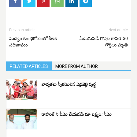
Previous article
Next article
మద్యం కుంభకోణంలో కీలక
పిడుగుపడి గొర్రెల కాపరి..30
పరిణామం
గొర్రెలు మృతి
RELATED ARTICLES
MORE FROM AUTHOR
బాధ్యతలు స్వీకరించిన ఎర్రబెల్లి స్వర్ణ
రాహుల్ ని పీఎం చేయడమే మా లక్ష్యం: సీఎం