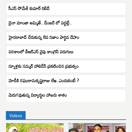
సీఎస్‌ సోమేశ్‌ కుమార్‌ రిలీవ్‌
చైనా మాంజా అమ్మితే.. డేంజర్ లో పడ్డట్లే..
హైదరాబాద్‌ చేరుకున్న 8వ నిజాం పార్థివ దేహం
పరకాలలో బీఆర్ఎస్ వైపు కాంగ్రెస్ పరుగులు
స్కూళ్లకు సమ్మర్ హాలిడేస్ ప్రకటించిన ప్రభుత్వం
మోడీకి రఘురామకృష్ణరాజు లేఖ..ఎందుకంటే ?
మెరుగవుతున్న విద్యార్థుల హాజరు శాతం
Videos