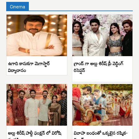
Cinema
ఉగాది కానుకగా మెగాస్టార్
గ్రాండ్ గా అల్లు శిరీష్ ప్రీ వెడ్డింగ్
విద్యాదానం
రిసెప్షన్
అల్లు శిరీష్ హల్దీ ఫంక్షన్ లో విరోషి
వివాహ బంధంతో ఒక్కటైన రష్మిక-