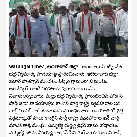
warangal times, ఆదిలాబాద్ జిల్లా :
తెలంగాణ సీఎల్పీ నేత
భట్టి విక్రమార్క పాదయాత్ర ప్రారంభించారు. ఆదిలాబాద్ జిల్లా
బజార్ హత్నూర్ మండలం పిప్పిరి గ్రామంలో కుమ్రంభీం,
అంబేద్కర్, గాంధీ విగ్రహాలకు పూలమాలలు వేసి
నివాళులర్పించారు. మల్లు భట్టి విక్రమార్క ప్రారంభించిన హాథ్ సే
హాథ్ జోడో పాదయాత్రను కాంగ్రెస్ పార్టీ రాష్ట్ర వ్యవహారాల ఇన్
ఛార్జ్ మానిక్ ఠాక్రే జెండా ఊపి ప్రారంభించారు. ఈ యాత్రలో భట్టి
విక్రమార్కతో పాటు కాంగ్రెస్ పార్టీ రాష్ట్ర వ్యవహారాల ఇన్ ఛార్జ్
మానిక్ ఠాక్రే, మంథని ఎమ్మెల్యే దుద్దిళ్ల శ్రీధర్ బాబు, భద్రాచలం
ఎమ్మెల్యే పోడెం వీరయ్య, కాంగ్రెస్ సీనియర్ నాయకులు వీహెచ్,