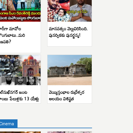
ారీగా మావోల
మానవత్వం వెల్లువిరిసింది.
ొంగుబాటు..మరి
పునర్వికకు పునర్జన్మ!
ణపతి?
ిల్‌సుఖ్‌నగర్ జంట
వెయ్యిస్తంభాల రుద్రేశ్వర
ాంబు పేలుళ్లకు 13 యేళ్లు
ఆలయం విశిష్టత
Cinema