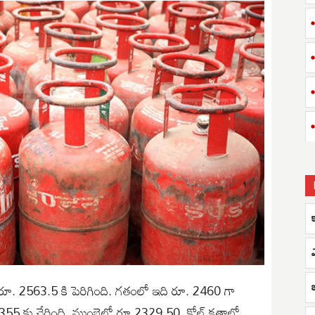
ఎ
రూ. 2563.5 కి పెరిగింది. గతంలో ఇది రూ. 2460 గా
2355 కు చేరింది. ముంబైలో రూ.2329.50, కోల్ కతాలో