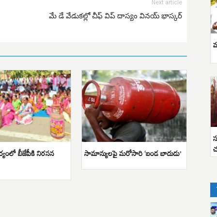
Next article
మే డే వేడుకల్లో చీఫ్ విప్ దాస్యం వినయ్ భాస్కర్
వ
స
చ
ర్యంలో బీజేపీకి నిరసన
సామాన్యులపై మరోసారి ‘బండ బాదుడు’