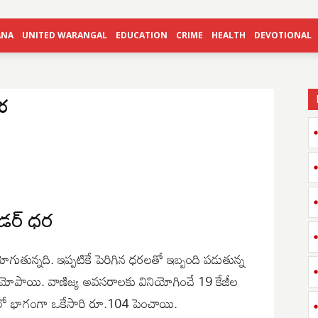
ANA
UNITED WARANGAL
EDUCATION
CRIME
HEALTH
DEVOTIONAL
ధర
ండర్ ధర
తున్నది. ఇప్పటికే పెరిగిన ధరలతో ఇబ్బంది పడుతున్న
 మోపాయి. వాణిజ్య అవసరాలకు వినియోగించే 19 కేజీల
క్షలో భాగంగా ఒకేసారి రూ.104 పెంచాయి.