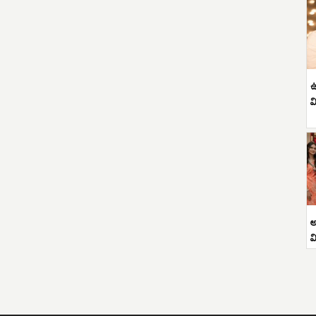
ఉ
వ
అ
వ