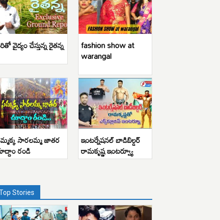
రితో వైద్యం చేస్తున్న రైతన్న
fashion show at
warangal
మ్మక్క సారలమ్మ జాతర
ఇంటర్నేషనల్ బాడిబిల్డర్
ూద్దాం రండి
రామకృష్ణ ఇంటర్వ్యూ
Top Stories