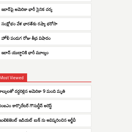
ఇరాన్‌పై అమెరికా భారీ సైనిక చర్య
సంక్షోభం వేళ భారత్‌కు రష్యా భరోసా
హోలీ పండుగ రోజు తీవ్ర విషాదం
ఇరాన్ యుద్ధానికి భారీ మూల్యం
Most Viewed
కాల్పులతో దద్దరిల్లిన అమెరికా 9 మంది మృతి
ంఐఎం కార్పొరేట‌ర్ గౌసుద్దీన్ అరెస్ట్
ఇంటెలిజెంట్ ఇడియట్ బుక్ ను ఆవిష్కరించిన ఆర్జీవీ