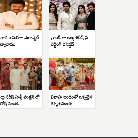
గాది కానుకగా మెగాస్టార్
గ్రాండ్ గా అల్లు శిరీష్ ప్రీ
ిద్యాదానం
వెడ్డింగ్ రిసెప్షన్
ల్లు శిరీష్ హల్దీ ఫంక్షన్ లో
వివాహ బంధంతో ఒక్కటైన
ిరోషి సందడి
రష్మిక-విజయ్