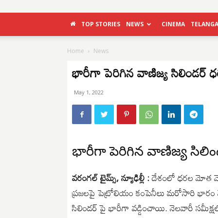
TOP STORIES
NEWS
CINEMA
TELANG
Home
News
భారీగా పెరిగిన వాణిజ్య సిలిండర్ 
May 1, 2022
భారీగా పెరిగిన వాణిజ్య సిలి
వరంగల్ టైమ్స్, న్యూఢిల్లీ :
దేశంలో ధరల మోత మోగు
ప్రజలపై పెట్రోలియం కంపెనీలు మరోసారి భారం
సిలిండర్ పై భారీగా వడ్డించాయి. నెలవారీ సమీ