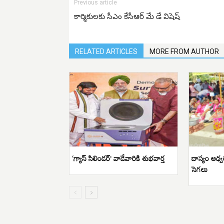
Previous article
కార్మికులకు సీఎం కేసీఆర్ మే డే విషెష్
RELATED ARTICLES
MORE FROM AUTHOR
‘గ్యాస్ సిలిండర్’ వాడేవారికి శుభవార్త
దాస్యం ఆధ్వ
సెగలు