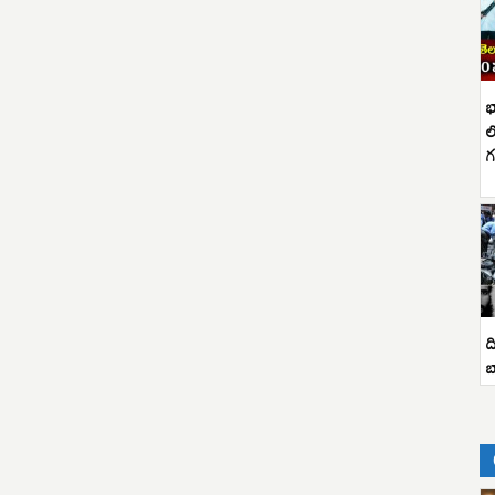
భ
ల
గ
ద
బ