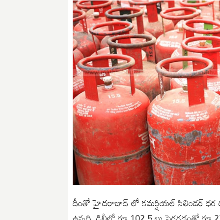
దీంతో హైదరాబాద్ లో కమర్షియల్ సిలిండర్ ధర 
ఉన్నది. ఢిల్లీలో రూ.102.5 లు పెరగడంతో రూ.