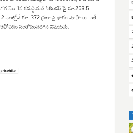
. గత నెల 1న కమర్షియల్ సిలిండర్ పై రూ.268.5
2 నెలల్లోనే రూ. 372 ప్రజలపై భారం మోపాయి. ఐతే
క
ెరగకపోవడం సంతోషించదగిన విషయమే.
pricehike
అ