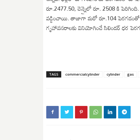
రూ.2477.50, చెన్నైలో రూ. 2508 కి పెరిగింది
వడ్డించాయి. తాజాగా మరో రూ.104 పెరగడంతో 
గృహావసరాలకు వినియోగించే సిలిండర్ ధర ప
TAGS
commercialcylinder
cylinder
gas