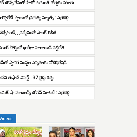
చెక్ బౌన్స్ కేసులో హీరో సుమంత్ కోర్టుకు హాజరు
ార్పొరేట్ స్థాయిలో ప్రభుత్వ స్కూల్స్ : ఎర్రబెల్లి
‘నచ్చేసిందే…నచ్చేసిందే’ సాంగ్ రిలీజ్
ఎయిర్ పోర్టులో భారీగా హెరాయిన్ పట్టివేత
ఏపీలో స్థానిక సంస్థల ఎన్నికలకు నోటిఫికేషన్
సని తుఫాన్ ఎఫెక్ట్.. 37 రైళ్లు రద్దు
అమిత్ షా మాటలన్నీ బోగస్ మాటలే : ఎర్రబెల్లి
Videos