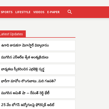
SPORTS
LIFESTYLE
VIDEOS
E-PAPER
Latest Updates
ఉగాది కానుకగా మెగాస్టార్ విద్యాదానం
ముగిసిన ఎన్ఆర్ఐ శ్వేత అంత్యక్రియలు
బాధ్యతలు స్వీకరించిన ఎర్రబెల్లి స్వర్ణ
భారీగా మావోల లొంగుబాటు..మరి గణపతి?
ముగిసిన అమిత్ షా – రేవంత్ రెడ్డి భేటీ
25 వేల బోగస్ ఉద్యోగులపై ఫోరెన్సిక్ ఆడిట్