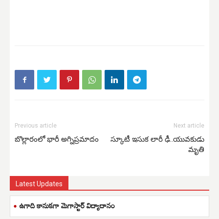
Previous article
Next article
బొల్లారంలో భారీ అగ్నిప్రమాదం
స్కూటీ ఇసుక లారీ ఢీ..యువకుడు
మృతి
Latest Updates
ఉగాది కానుకగా మెగాస్టార్ విద్యాదానం