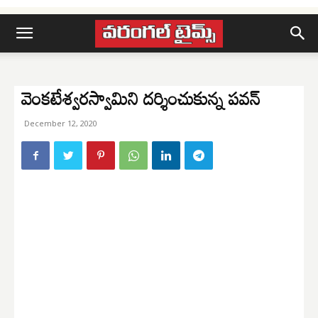
వెంకటేశ్వరస్వామిని దర్శించుకున్న పవన్
December 12, 2020