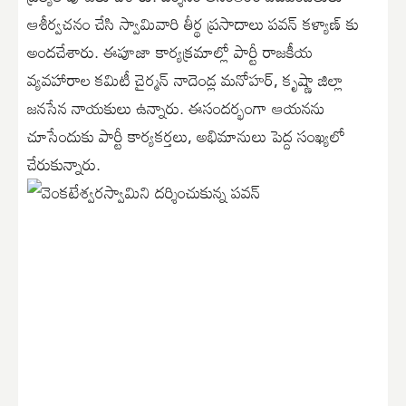
ఆశీర్వచనం చేసి స్వామివారి తీర్థ ప్రసాదాలు పవన్ కళ్యాణ్ కు
అందచేశారు. ఈపూజా కార్యక్రమాల్లో పార్టీ రాజకీయ
వ్యవహారాల కమిటీ చైర్మన్ నాదెండ్ల మనోహర్, కృష్ణా జిల్లా
జనసేన నాయకులు ఉన్నారు. ఈసందర్భంగా ఆయనను
చూసేందుకు పార్టీ కార్యకర్తలు, అభిమానులు పెద్ద సంఖ్యలో
చేరుకున్నారు.