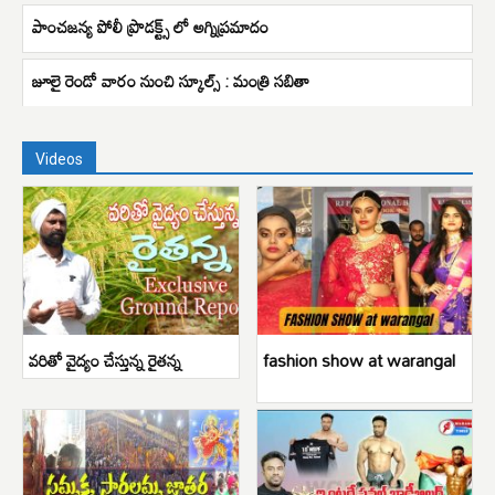
పాంచజన్య పోలీ ప్రొడక్ట్స్ లో అగ్నిప్రమాదం
జూలై రెండో వారం నుంచి స్కూల్స్ : మంత్రి సబితా
Videos
వరితో వైద్యం చేస్తున్న రైతన్న
fashion show at warangal