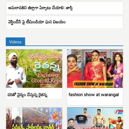
అమరావతిని జిల్లాగా ఏర్పాటు చేయాలి: జాస్తి
వెస్టిండీస్ పై టీమిండియా ఘన విజయం
Videos
వరితో వైద్యం చేస్తున్న రైతన్న
fashion show at warangal