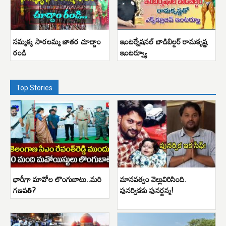
సమ్మక్క సారలమ్మ జాతర చూద్దాం
ఇంటర్నేషనల్ బాడిబిల్డర్ రామకృష్ణ
రండి
ఇంటర్వ్యూ
Top Stories
భారీగా మావోల లొంగుబాటు..మరి
మానవత్వం వెల్లువిరిసింది.
గణపతి?
పునర్వికకు పునర్జన్మ!