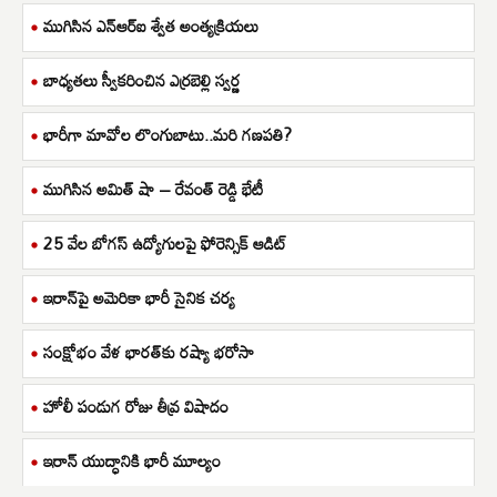
ముగిసిన ఎన్ఆర్ఐ శ్వేత అంత్యక్రియలు
బాధ్యతలు స్వీకరించిన ఎర్రబెల్లి స్వర్ణ
భారీగా మావోల లొంగుబాటు..మరి గణపతి?
ముగిసిన అమిత్ షా – రేవంత్ రెడ్డి భేటీ
25 వేల బోగస్ ఉద్యోగులపై ఫోరెన్సిక్ ఆడిట్
ఇరాన్‌పై అమెరికా భారీ సైనిక చర్య
సంక్షోభం వేళ భారత్‌కు రష్యా భరోసా
హోలీ పండుగ రోజు తీవ్ర విషాదం
ఇరాన్ యుద్ధానికి భారీ మూల్యం