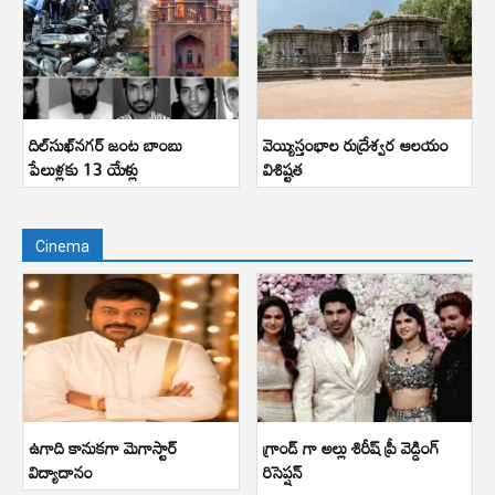
దిల్‌సుఖ్‌నగర్ జంట బాంబు
వెయ్యిస్తంభాల రుద్రేశ్వర ఆలయం
పేలుళ్లకు 13 యేళ్లు
విశిష్టత
Cinema
ఉగాది కానుకగా మెగాస్టార్
గ్రాండ్ గా అల్లు శిరీష్ ప్రీ వెడ్డింగ్
విద్యాదానం
రిసెప్షన్