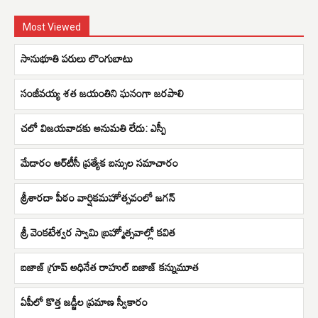
Most Viewed
సానుభూతి పరులు లొంగుబాటు
సంజీవయ్య శత జయంతిని ఘనంగా జరపాలి
చలో విజయవాడకు అనుమతి లేదు: ఎస్పీ
మేడారం ఆర్‌టీసీ ప్రత్యేక బస్సుల సమాచారం
శ్రీశారదా పీఠం వార్షికమహోత్సవంలో జగన్
శ్రీ వెంకటేశ్వర స్వామి బ్రహ్మోత్సవాల్లో కవిత
బజాజ్ గ్రూప్‌ అధినేత రాహుల్‌ బజాజ్‌ కన్నుమూత
ఏపీలో కొత్త జడ్జీల ప్రమాణ స్వీకారం