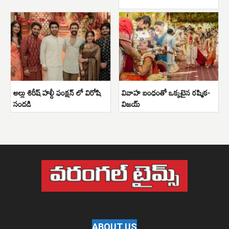
అల్లు శిరీష్ హల్దీ ఫంక్షన్ లో విరోషి
వివాహ బంధంతో ఒక్కటైన రష్మిక-
సందడి
విజయ్
ABOUT US