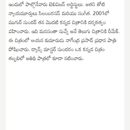
ఇందులో పాల్గొనేవారు టెలివిజన్ ఆర్టిస్టులు. అతని తోటి
న్యాయమూర్తులు సిలంబరసన్ మరియు సంగీత. 2001లో
ముగుర్ సుందర్ తన మొదటి కన్నడ చిత్రానికి దర్శకత్వం
వహించారు. ఇది మనసంతా నువ్వే అనే తెలుగు చిత్రానికి రీమేక్.
ఈ చిత్రంలో ఆయన కుమారుడు నాగేంద్ర ప్రసాద్ ప్రధాన పాత్రి
పోషించారు. డ్యాన్స్ మాస్టర్ సుందరం ఒక కన్నడ చిత్రం
తబ్బలిలో అతిథి పాత్రలో కూడా నటించారు.