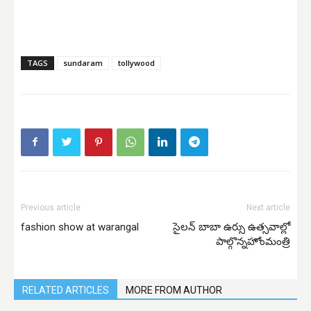
TAGS
sundaram
tollywood
Previous article
Next article
fashion show at warangal
సైలన్ బాబా ఉర్సు ఉత్సవాల్లో
పాల్గొన్నహోంమంత్రి
RELATED ARTICLES
MORE FROM AUTHOR