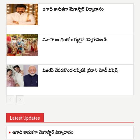
ఉగాది కానుకగా మెగాస్టార్ విద్యాదానం
వివాహ బంధంతో ఒక్కటైన రష్మిక-విజయ్
విజయ్ దేవరకొండ-రష్మికకి ప్రధాని మోడీ విషెష్
Latest Updates
ఉగాది కానుకగా మెగాస్టార్ విద్యాదానం