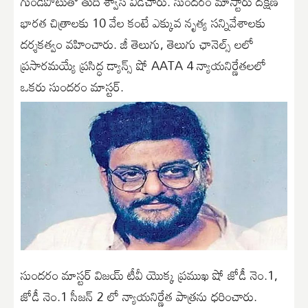
గుండెపోటుతో తుది శ్వాస విడిచారు. సుందరం మాస్టారు దక్షిణ
భారత చిత్రాలకు 10 వేల కంటే ఎక్కువ నృత్య సన్నివేశాలకు
దర్శకత్వం వహించారు. జీ తెలుగు, తెలుగు ఛానెల్స్ లలో
ప్రసారమయ్యే ప్రసిద్ధ డ్యాన్స్ షో AATA 4 న్యాయనిర్ణేతలలో
ఒకరు సుందరం మాస్టర్.
సుందరం మాస్టర్ విజయ్ టీవీ యొక్క ప్రముఖ షో జోడీ నెం.1,
జోడీ నెం.1 సీజన్ 2 లో న్యాయనిర్ణేత పాత్రను ధరించారు.