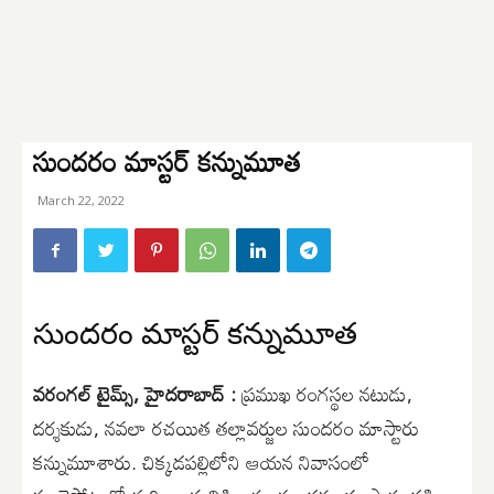
సుందరం మాస్టర్ కన్నుమూత
March 22, 2022
సుందరం మాస్టర్ కన్నుమూత
వరంగల్ టైమ్స్, హైదరాబాద్ :
ప్రముఖ రంగస్థల నటుడు,
దర్శకుడు, నవలా రచయిత తల్లావర్జుల సుందరం మాస్టారు
కన్నుమూశారు. చిక్కడపల్లిలోని ఆయన నివాసంలో