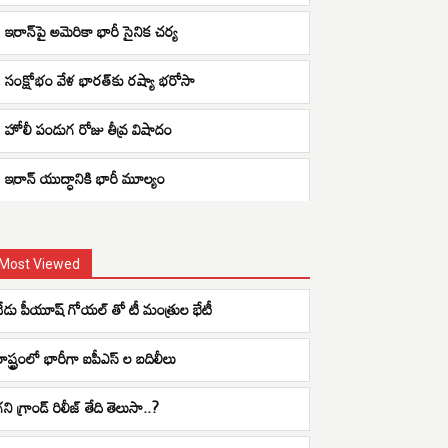
ఇరాన్‌పై అమెరికా భారీ సైనిక చర్య
సంక్షోభం వేళ భారత్‌కు రష్యా భరోసా
హోలీ పండుగ రోజు తీవ్ర విషాదం
ఇరాన్ యుద్ధానికి భారీ మూల్యం
Most Viewed
నేడు పీయూష్ గోయల్ తో టీ మంత్రుల భేటీ
రాష్ట్రంలో భారీగా ఐపీఎస్ ల బదిలీలు
ని గ్రాండ్ రిలీజ్ తేది తెలుసా..?