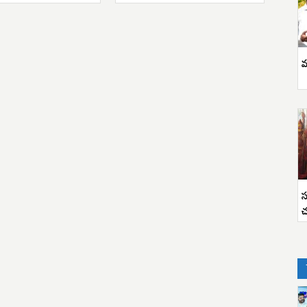
వ
స
చ