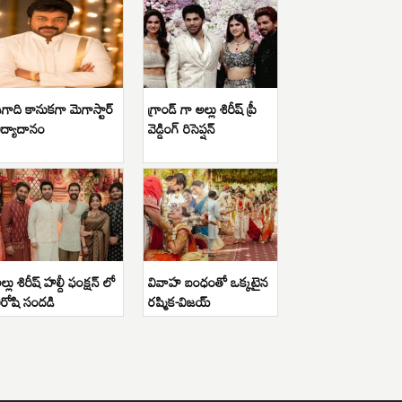
గాది కానుకగా మెగాస్టార్
గ్రాండ్ గా అల్లు శిరీష్ ప్రీ
ిద్యాదానం
వెడ్డింగ్ రిసెప్షన్
ల్లు శిరీష్ హల్దీ ఫంక్షన్ లో
వివాహ బంధంతో ఒక్కటైన
ిరోషి సందడి
రష్మిక-విజయ్