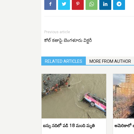
Previous article
కోల్ కతాపై బెంగళూరు విక్టరీ
RELATED ARTICLES
MORE FROM AUTHOR
బస్సు నదిలో పడి 18 మంది మృతి
అమెరికాలో 