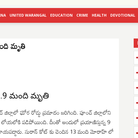
ANA
UNITED WARANGAL
EDUCATION
CRIME
HEALTH
DEVOTIONAL
ంది మృతి
.9 మంది మృతి
్ జిల్లాలో ఘోర రోడ్డు ప్రమాదం జరిగింది. పూంచ్ జిల్లాలోని
లోయలోకి పడిపోయింది. దీంతో అందులో ప్రయాణిస్తున్న 9
గాయపడ్డారు. సురాన్ కోట్ కు చెందిన 13 మంది మోరాహ్ లో