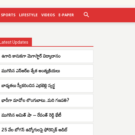
SPORTS
LIFESTYLE
VIDEOS
E-PAPER
Latest Updates
ఉగాది కానుకగా మెగాస్టార్ విద్యాదానం
ముగిసిన ఎన్ఆర్ఐ శ్వేత అంత్యక్రియలు
బాధ్యతలు స్వీకరించిన ఎర్రబెల్లి స్వర్ణ
భారీగా మావోల లొంగుబాటు..మరి గణపతి?
ముగిసిన అమిత్ షా – రేవంత్ రెడ్డి భేటీ
25 వేల బోగస్ ఉద్యోగులపై ఫోరెన్సిక్ ఆడిట్