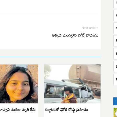
Next article
అక్కడ మొదలైన టోల్ బాదుడు
జాహ్నవి కందుల మృతి కేసు
కర్ణాటకలో ఘోర రోడ్డు ప్రమాదం