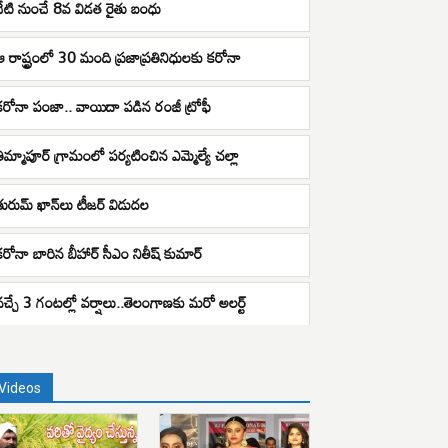
నేటి నుంచే 8వ విడత రైతు బంధు
ఆ రాష్ట్రంలో 30 మంది ప్రజాప్రతినిధులకు కరోనా
కరోనా పంజా.. వాయిదా పడిన రంజీ ట్రోఫీ
తిమ్మాపూర్ గ్రామంలో పర్యటించిన ఎమ్మెల్యే చల్లా
తురుమ్ ఖాన్‌లు టీజర్ విడుదల
కరోనా బారిన బీహార్ సీఎం నితీష్ కుమార్
వచ్చే 3 గంటల్లో వర్షాలు..తెలంగాణకు మరో అలర్ట్
Videos