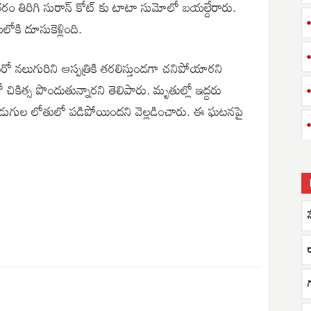
ం తిరిగి సురాన్ కోట్ కు టాటా సుమోలో బయల్దేరారు.
కి దూసుకెళ్లింది.
రో నలుగురిని ఆస్పత్రికి తరలిస్తుండగా చనిపోయారని
చికిత్స పొందుతున్నారని తెలిపారు. మృతుల్లో ఇద్దరు
0 అడుగుల లోతులో పడిపోయిందని వెల్లడించారు. ఈ ఘటనపై
గ