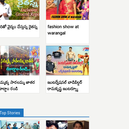
రితో వైద్యం చేస్తున్న రైతన్న
fashion show at
warangal
మ్మక్క సారలమ్మ జాతర
ఇంటర్నేషనల్ బాడిబిల్డర్
ూద్దాం రండి
రామకృష్ణ ఇంటర్వ్యూ
Top Stories