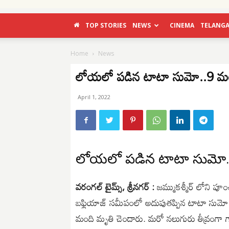
TOP STORIES
NEWS
CINEMA
TELANG
Home
News
లోయలో పడిన టాటా సుమో..9 మ
April 1, 2022
లోయలో పడిన టాటా సుమో.
వరంగల్ టైమ్స్, శ్రీనగర్ :
జమ్ముకశ్మీర్ లోని పూంచ
బఫ్లియాజ్ సమీపంలో అదుపుతప్పిన టాటా సుమో 
మంది మృతి చెందారు. మరో నలుగురు తీవ్రంగా 