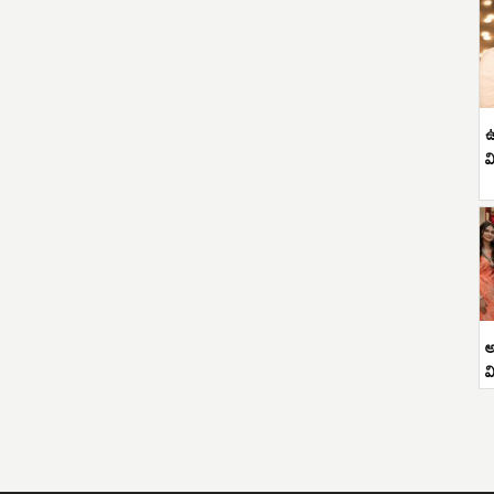
ఉ
వ
అ
వ