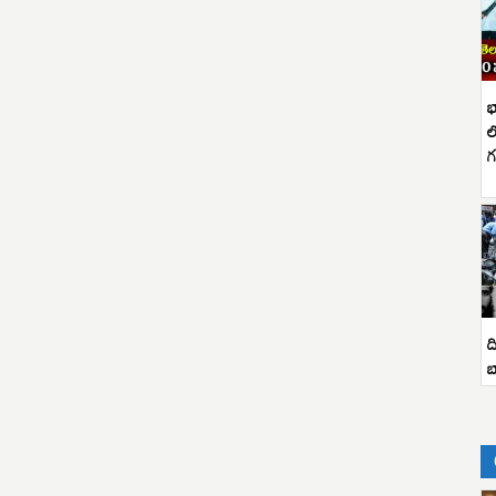
భ
ల
గ
ద
బ