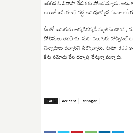
జరిగిన ఓ వివాహ వేడుకకు హాజరయ్యారు. అనంతర
అయితే బఫ్లియాజ్ వద్ద అదుపుతప్పిన సుమో లోయలో
దీంతో ఐదుగురు అక్కడికక్కడే మృతిచెందారని, మ
పోలీసులు తెలిపారు. మరో నలుగురు హాస్పిటల్ లో 
చిన్నారులు ఉన్నారని పేర్కొన్నారు. సుమో 30
కేసు నమోదు చేసి దర్యాప్తు చేస్తున్నామన్నారు.
TAGS
accident
srinagar