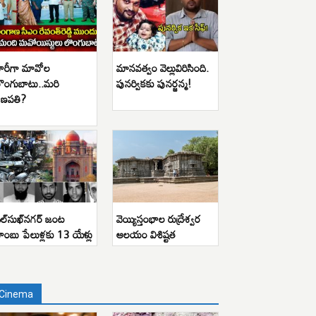
ారీగా మావోల
మానవత్వం వెల్లువిరిసింది.
ొంగుబాటు..మరి
పునర్వికకు పునర్జన్మ!
ణపతి?
ిల్‌సుఖ్‌నగర్ జంట
వెయ్యిస్తంభాల రుద్రేశ్వర
ాంబు పేలుళ్లకు 13 యేళ్లు
ఆలయం విశిష్టత
Cinema