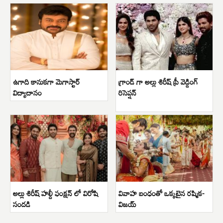
ఉగాది కానుకగా మెగాస్టార్
గ్రాండ్ గా అల్లు శిరీష్ ప్రీ వెడ్డింగ్
విద్యాదానం
రిసెప్షన్
అల్లు శిరీష్ హల్దీ ఫంక్షన్ లో విరోషి
వివాహ బంధంతో ఒక్కటైన రష్మిక-
సందడి
విజయ్