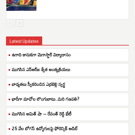
Latest Updates
ఉగాది కానుకగా మెగాస్టార్ విద్యాదానం
ముగిసిన ఎన్ఆర్ఐ శ్వేత అంత్యక్రియలు
బాధ్యతలు స్వీకరించిన ఎర్రబెల్లి స్వర్ణ
భారీగా మావోల లొంగుబాటు..మరి గణపతి?
ముగిసిన అమిత్ షా – రేవంత్ రెడ్డి భేటీ
25 వేల బోగస్ ఉద్యోగులపై ఫోరెన్సిక్ ఆడిట్