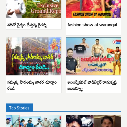
వరితో వైద్యం చేస్తున్న రైతన్న
fashion show at warangal
సమ్మక్క సారలమ్మ జాతర చూద్దాం
ఇంటర్నేషనల్ బాడిబిల్డర్ రామకృష్ణ
రండి
ఇంటర్వ్యూ
Top Stories