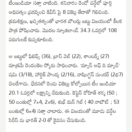
టీంఇండియా సత్తా చాటింది. శనివారం రెండో వన్డేలో పూర్తి
ఆధిపత్యం ప్రదర్శించి కివీస్ పై 8 వికెట్ల తేడాతో గెలిచింది.
క్రమశిక్షణ, ఖచ్ఛితత్వంతో భారత బౌలర్లు జట్టు విజయంలో కీలక
పాత్ర పోషించారు. మొదట న్యూజిలాండ్ 34.3 ఓవర్లలో 108
పరుగులకే కుప్పకూలింది.
ఆ జట్టులో ఫిలిప్స్ (36), బ్రాస్ వెల్ (22), శాంటర్న్ (27)
మాత్రమే రెండంకెల స్కోరు సాధించారు. ‘మ్యాన్ ఆఫ్ ది మ్యాచ్’
షమి (3/18), హార్దిక్ పాండ్య (2/16), వాషింగ్టన్ సుందర్ (2భ7)
చెలరేగాడు. ఛేదనలో రెండు వికెట్లు కోల్పోయిన టీం ఇండియా
20.1 ఓవర్లలో లక్ష్యాన్ని చేరుకుంది. కెప్టెన్ రోహిత్ శర్మ (50 ;
50 బంతుల్లో 7×4, 2×6), శుభ్ మన్ గిల్ ( 40 నాటౌట్ ; 53
బంతుల్లో 6×4) సత్తా చాటారు. ఈ విజయంతో మూడు వన్డేల
సిరీస్ ను భారత్ 2-0 తో కైవసం చేసుకుంది.