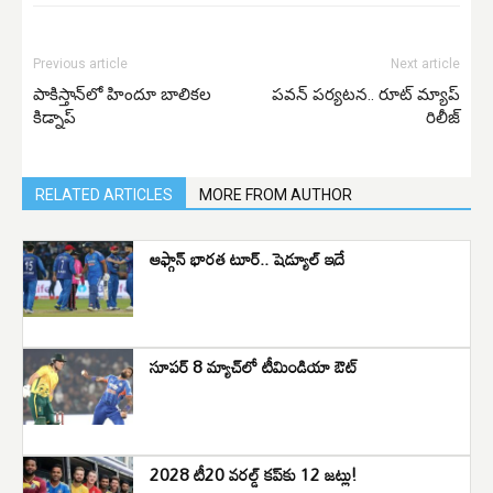
Previous article
Next article
పాకిస్తాన్‌లో హిందూ బాలికల
పవన్ పర్యటన.. రూట్ మ్యాప్
కిడ్నాప్‌
రిలీజ్
RELATED ARTICLES
MORE FROM AUTHOR
ఆఫ్గాన్‌ భారత టూర్‌.. షెడ్యూల్‌ ఇదే
సూపర్ 8 మ్యాచ్‌లో టీమిండియా ఔట్
2028 టీ20 వరల్డ్ కప్‌కు 12 జట్లు!