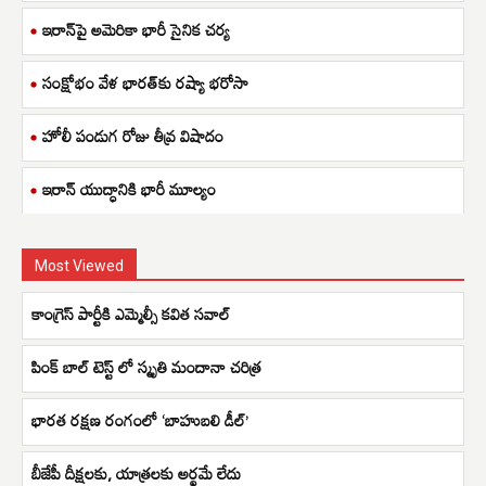
ఇరాన్‌పై అమెరికా భారీ సైనిక చర్య
సంక్షోభం వేళ భారత్‌కు రష్యా భరోసా
హోలీ పండుగ రోజు తీవ్ర విషాదం
ఇరాన్ యుద్ధానికి భారీ మూల్యం
Most Viewed
కాంగ్రెస్ పార్టీకి ఎమ్మెల్సీ కవిత సవాల్
పింక్ బాల్ టెస్ట్ లో స్మృతి మందానా చరిత్ర
భారత రక్షణ రంగంలో ‘బాహుబలి డీల్’
బీజేపీ దీక్షలకు, యాత్రలకు అర్థమే లేదు