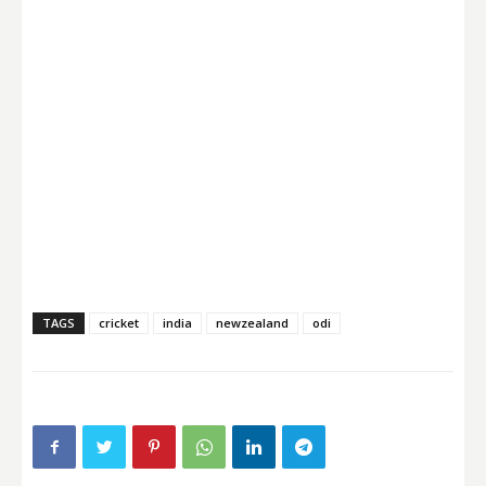
TAGS
cricket
india
newzealand
odi