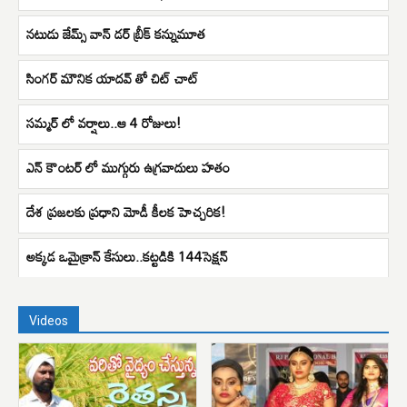
నటుడు జేమ్స్ వాన్ డర్ బ్రీక్ కన్నుమూత
సింగర్ మౌనిక యాదవ్ తో చిట్ చాట్
సమ్మర్ లో వర్షాలు..ఆ 4 రోజులు!
ఎన్ కౌంటర్ లో ముగ్గురు ఉగ్రవాదులు హతం
దేశ ప్రజలకు ప్రధాని మోడీ కీలక హెచ్చరిక!
అక్కడ ఒమైక్రాన్ కేసులు..కట్టడికి 144సెక్షన్
Videos