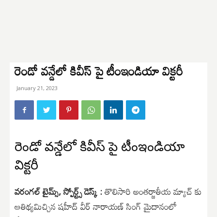
రెండో వన్డేలో కివీస్ పై టీంఇండియా విక్టరీ
January 21, 2023
రెండో వన్డేలో కివీస్ పై టీంఇండియా
విక్టరీ
వరంగల్ టైమ్స్, స్పోర్ట్స్ డెస్క్ :
తొలిసారి అంతర్జాతీయ మ్యాచ్ కు
ఆతిథ్యమిచ్చిన షహీద్ వీర్ నారాయణ్ సింగ్ మైదానంలో