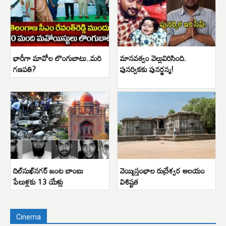
భారీగా మావోల లొంగుబాటు..మరి
మానవత్వం వెల్లువిరిసింది.
గణపతి?
పునర్వికకు పునర్జన్మ!
దిల్‌సుఖ్‌నగర్ జంట బాంబు
వెయ్యిస్తంభాల రుద్రేశ్వర ఆలయం
పేలుళ్లకు 13 యేళ్లు
విశిష్టత
Cinema