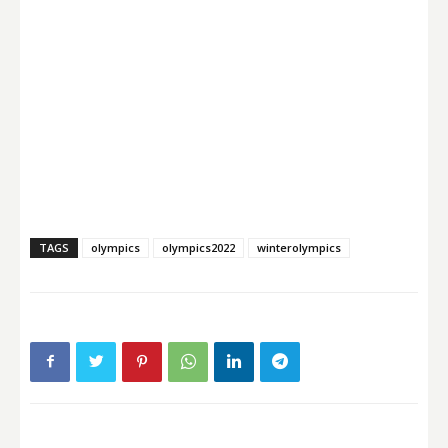
TAGS
olympics
olympics2022
winterolympics