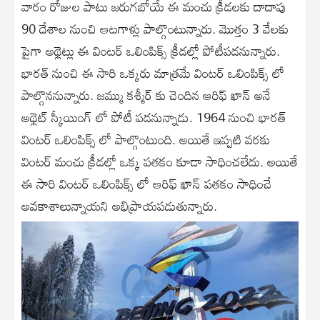
వారం రోజుల పాటు జరుగబోయే ఈ మంచు క్రీడలకు దాదాపు
90 దేశాల నుంచి ఆటగాళ్లు పాల్గొంటున్నారు. మొత్తం 3 వేలకు
పైగా అథ్లెట్లు ఈ వింటర్ ఒలింపిక్స్ క్రీడల్లో పోటీపడనున్నారు.
భారత్ నుంచి ఈ సారి ఒక్కరు మాత్రమే వింటర్ ఒలింపిక్స్ లో
పాల్గొననున్నారు. జమ్ము కశ్మీర్ కు చెందిన ఆరిఫ్ ఖాన్ అనే
అథ్లెట్ స్కీయింగ్ లో పోటీ పడనున్నాడు. 1964 నుంచి భారత్
వింటర్ ఒలింపిక్స్ లో పాల్గొంటుంది. అయితే ఇప్పటి వరకు
వింటర్ మంచు క్రీడల్లో ఒక్క పతకం కూడా సాధించలేదు. అయితే
ఈ సారి వింటర్ ఒలింపిక్స్ లో ఆరిఫ్ ఖాన్ పతకం సాధించే
అవకాశాలున్నాయని అభిప్రాయపడుతున్నారు.