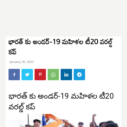
భారత్ కు అండర్-19 మహిళల టీ20 వరల్డ్
కప్
January 30, 2023
భారత్ కు అండర్-19 మహిళల టీ20
వరల్డ్ కప్