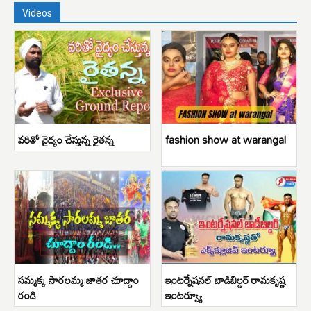
Videos
వరితో వైద్యం చేస్తున్న రైతన్న
fashion show at warangal
సమ్మక్క సారలమ్మ జాతర చూద్దాం
ఇంటర్నేషనల్ బాడిబిల్డర్ రామకృష్ణ
రండి
ఇంటర్వ్యూ