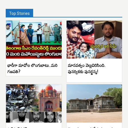
Top Stories
భారీగా మావోల లొంగుబాటు..మరి
మానవత్వం వెల్లువిరిసింది.
గణపతి?
పునర్వికకు పునర్జన్మ!