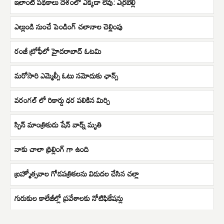
ఇలాంటి పథకాలు దేశంలో ఎక్కడా లేవు: ఎర్రబెల్లి
ఎల్లుండి నుంచే పెండింగ్ చలానాల చెల్లింపు
రంజీ ట్రోఫీలో హైదరాబాద్ ఓటమి
మరోసారి ఎమ్మెల్సీ ఓటు నమోదుకు ఛాన్స్
వరంగల్ లో రికార్డు ధర పలికిన మిర్చి
స్పిన్ మాంత్రికుడు షేన్ వార్న్ మృతి
నాకు చాలా థ్రిల్లింగ్ గా ఉంది
బ్రహ్మోత్సవాల గోడపత్రికలను విడుదల చేసిన చల్లా
గురుకుల కాలేజీల్లో ప్రవేశాలకు నోటిఫికేషన్లు