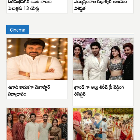
దిల్‌సుఖ్‌నగర్ జంట బాంబు
వెయ్యిస్తంభాల రుద్రేశ్వర ఆలయం
పేలుళ్లకు 13 యేళ్లు
విశిష్టత
Cinema
ఉగాది కానుకగా మెగాస్టార్
గ్రాండ్ గా అల్లు శిరీష్ ప్రీ వెడ్డింగ్
విద్యాదానం
రిసెప్షన్