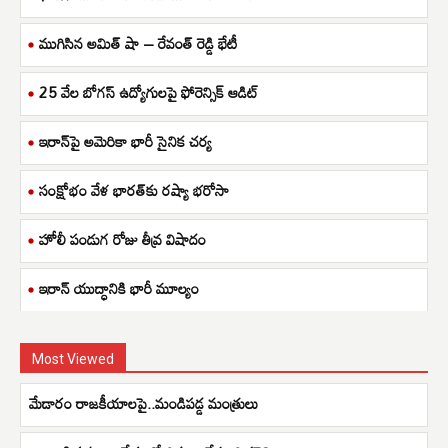
ముగిసిన అమిత్ షా – రేవంత్ రెడ్డి భేటీ
25 వేల బోగస్ ఉద్యోగులపై ఫోరెన్సిక్ ఆడిట్
ఇరాన్‌పై అమెరికా భారీ సైనిక చర్య
సంక్షోభం వేళ భారత్‌కు రష్యా భరోసా
హోలీ పండుగ రోజు తీవ్ర విషాదం
ఇరాన్ యుద్ధానికి భారీ మూల్యం
Most Viewed
మేడారం రాజకీయాలపై..మండిపడ్డ మంత్రులు