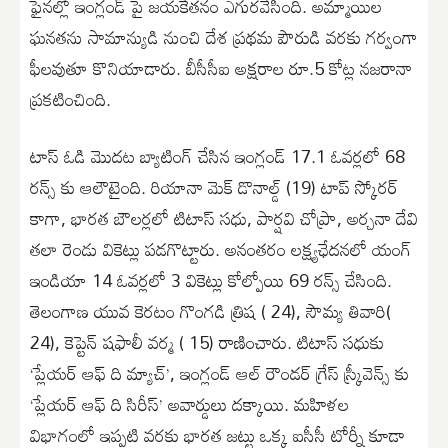
ఫైనల్లో ఇంగ్లండ్ పై జయకేతనం ఎగురవేసింది. అమ్మాయిల
ఘనతను సామాన్యుడి నుంచి దేశ ప్రథమ పౌరుడి వరకు గర్వంగా
ఫీలవుతూ కొనియాడారు. బీసీసీఐ అక్షరాల రూ.5 కోట్ల నజరానా
ప్రకటించింది.
టాస్ ఓడి మొదట బ్యాటింగ్ చేసిన ఇంగ్లండ్ 17.1 ఓవర్లలో 68
రన్స్ కు ఆలౌటైంది. రియానా మెక్ డొనాల్డ్ (19) టాప్ స్కోరర్
కాగా, భారత బౌలర్లలో టిటాస్ సధు, పార్షవి చోప్రా, అర్చనా దేవి
తలా రెండు వికెట్లు పడగొట్టారు. అనంతరం లక్ష్యఛేదనలో యంగ్
ఇండియా 14 ఓవర్లలో 3 వికెట్లు కోల్పోయి 69 రన్స్ చేసింది.
తెలంగాణ యువ కెరటం గొంగడి త్రిష ( 24), సౌమ్య తివారి(
24), కెప్టెన్ షఫాలీ వర్మ ( 15) రాణించారు. టిటాస్ సధుకు
‘ప్లేయర్ ఆఫ్ ది మ్యాచ్’, ఇంగ్లండ్ ఆల్ రౌండర్ గ్రేస్ స్క్రీవెన్స్ కు
‘ప్లేయర్ ఆఫ్ ది సిరీస్’ అవార్డులు దక్కాయి. మహిళల
విభాగంలో ఇప్పటి వరకు భారత జట్టు ఒక్క ఐసీసీ టోర్నీ కూడా