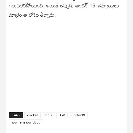
గెలువలేకపోయింది. అయితే ఇప్పుడు అండర్-19 అమ్మాయిలు
మాత్రం ఆ లోటు తీర్చారు.
TAGS
cricket
india
T20
under19
womensworldcup