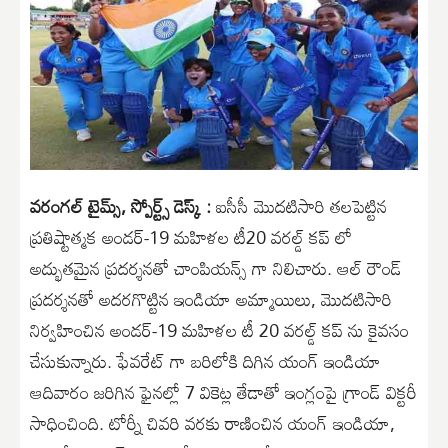
వరంగల్ టైమ్స్, స్పోర్ట్స్ డెస్క్ :
ఐసీసీ మొదటిసారి తలపెట్టిన
ప్రతిష్టాత్మక అండర్-19 మహిళల టీ20 వరల్డ్ కప్ లో
అద్భుతమైన ప్రదర్శనతో చాంపియన్స్ గా నిలిచారు. ఆల్ రౌండ్
ప్రదర్శనతో అదరగొట్టిన ఇండియా అమ్మాయిలు, మొదటిసారి
నిర్వహించిన అండర్-19 మహిళల టీ 20 వరల్డ్ కప్ ను కైవసం
చేసుకున్నారు. ఫేవరేట్ గా బరిలోకి దిగిన యంగ్ ఇండియా
ఆదివారం జరిగిన ఫైనల్లో 7 వికెట్ల తేడాతో ఇంగ్లంపై గ్రాండ్ విక్టరీ
సాధించింది. టోర్నీ చివరి వరకు రాణించిన యంగ్ ఇండియా,