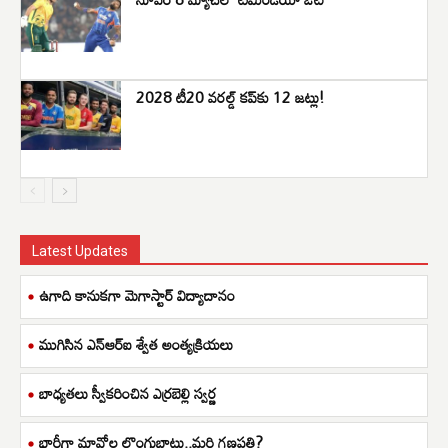
2028 టీ20 వరల్డ్ కప్‌కు 12 జట్లు!
Latest Updates
ఉగాది కానుకగా మెగాస్టార్ విద్యాదానం
ముగిసిన ఎన్ఆర్ఐ శ్వేత అంత్యక్రియలు
బాధ్యతలు స్వీకరించిన ఎర్రబెల్లి స్వర్ణ
భారీగా మావోల లొంగుబాటు..మరి గణపతి?