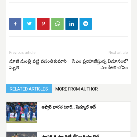
Previous article
Next article
మాజీ మంత్రి వట్టి వసంత్‌కుమార్‌
సీఎం ప్రయాణిస్తున్న విమానంలో
మృతి
సాంకేతిక లోపం
RELATED ARTICLES
MORE FROM AUTHOR
ఆఫ్గాన్‌ భారత టూర్‌.. షెడ్యూల్‌ ఇదే
సూపర్ 8 మ్యాచ్‌లో టీమిండియా ఔట్