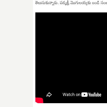
తెలుసుకున్నారు. పద్మశ్రీ మొగులయ్యకు బండి స