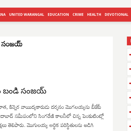
ANA
UNITED WARANGAL
EDUCATION
CRIME
HEALTH
DEVOTIONAL
డి సంజయ్
ిన బండి సంజయ్
గ్రహీత, కిన్నెర వాయిద్యకారుడు దర్శనం మొగలయ్యను బీజేపీ
సైదాబాద్ సమీపంలోని సింగరేణి కాలనీలో చిన్న పెంకుటింట్లో
లు తెలిపారు. మొగులయ్య ఆర్థిక పరిస్థితులను అడిగి