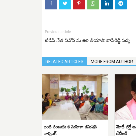
Previous article
టీడీపీ నేత వినోద్ ను ఉరి తీయాలి: వాసిరెడ్డి పద్మ
RELATED ARTICLES
MORE FROM AUTHOR
బండి సంజయ్ కి మహిళా కమిషన్
మోడీ వల్లే 
వార్నింగ్
కేటీఆర్