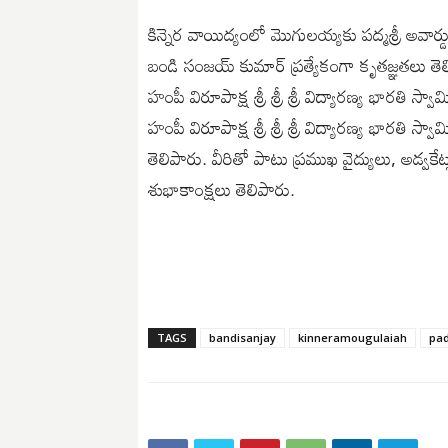
కిన్నెర వాయిద్యంలో మొగులయ్యకు పద్మశ్రీ అవార్డును
బండి సంజయ్ కుమార్ ప్రత్యేకంగా కృతజ్ఞతలు త
హంపీ విరూపాక్ష శ్రీ శ్రీ శ్రీ విద్యారణ్య భారతి 
హంపీ విరూపాక్ష శ్రీ శ్రీ శ్రీ విద్యారణ్య భారతి 
తెలిపారు. వీరితో పాటు ప్రముఖ వైద్యులు, అడ్వక
శుభాకాంక్షలు తెలిపారు.
TAGS
bandisanjay
kinneramougulaiah
pa