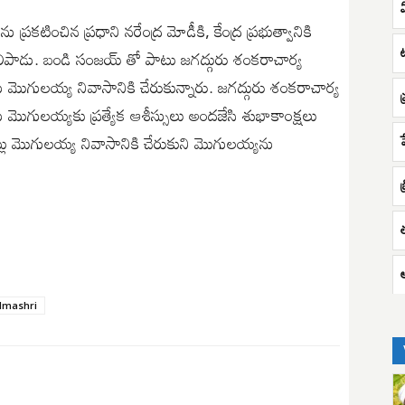
 ప్రకటించిన ప్రధాని నరేంద్ర మోడీకి, కేంద్ర ప్రభుత్వానికి
ెలిపాడు. బండి సంజయ్ తో పాటు జగద్గురు శంకరాచార్య
స్వామి మొగులయ్య నివాసానికి చేరుకున్నారు. జగద్గురు శంకరాచార్య
స్వామి మొగులయ్యకు ప్రత్యేక ఆశీస్సులు అందజేసి శుభాకాంక్షలు
ేట్లు మొగులయ్య నివాసానికి చేరుకుని మొగులయ్యను
బ
అ
dmashri