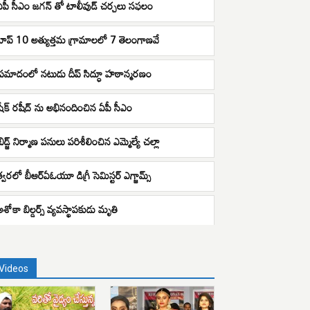
ఏపీ సీఎం జగన్ తో టాలీవుడ్ చర్చలు సఫలం
టాప్ 10 అత్యుత్తమ గ్రామాలలో 7 తెలంగాణవే
ప్రమాదంలో నటుడు దీప్ సిద్ధూ హఠాన్మరణం
షేక్‌ రషీద్‌ ను అభినందించిన ఏపీ సీఎం
్రిడ్జ్ నిర్మాణ పనులు పరిశీలించిన ఎమ్మెల్యే చల్లా
త్వరలో బీఆర్ఏఓయూ డిగ్రీ సెమిస్టర్ ఎగ్జామ్స్
శోకా బిల్డ‌ర్స్ వ్య‌వ‌స్థాప‌కుడు మృతి
Videos