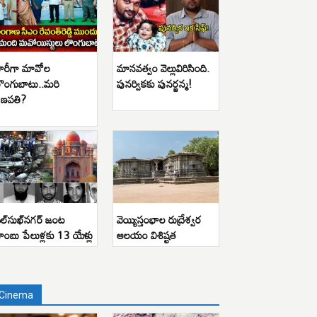
ారీగా మావోల
మానవత్వం వెల్లువిరిసింది.
ొంగుబాటు..మరి
పునర్వికకు పునర్జన్మ!
ణపతి?
ిల్‌సుఖ్‌నగర్ జంట
వెయ్యిస్తంభాల రుద్రేశ్వర
ాంబు పేలుళ్లకు 13 యేళ్లు
ఆలయం విశిష్టత
Cinema