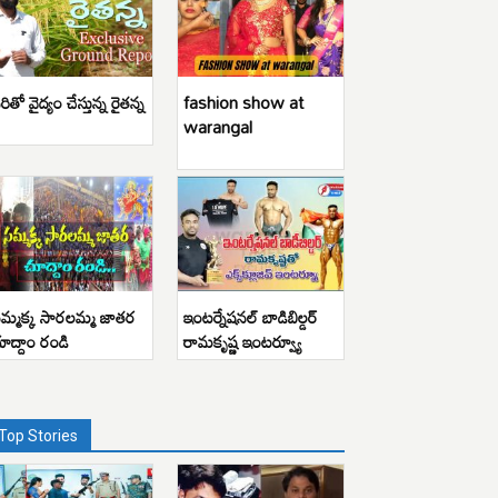
రితో వైద్యం చేస్తున్న రైతన్న
fashion show at
warangal
మ్మక్క సారలమ్మ జాతర
ఇంటర్నేషనల్ బాడిబిల్డర్
ూద్దాం రండి
రామకృష్ణ ఇంటర్వ్యూ
Top Stories