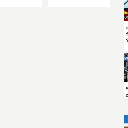
భ
ల
గ
ద
బ