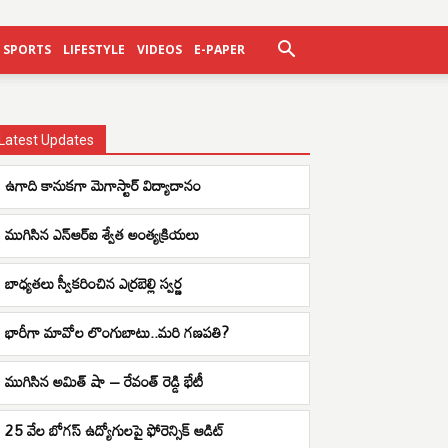
SPORTS
LIFESTYLE
VIDEOS
E-PAPER
Latest Updates
ఉగాది కానుకగా మెగాస్టార్ విద్యాదానం
ముగిసిన ఎన్ఆర్ఐ శ్వేత అంత్యక్రియలు
బాధ్యతలు స్వీకరించిన ఎర్రబెల్లి స్వర్ణ
భారీగా మావోల లొంగుబాటు..మరి గణపతి?
ముగిసిన అమిత్ షా – రేవంత్ రెడ్డి భేటీ
25 వేల బోగస్ ఉద్యోగులపై ఫోరెన్సిక్ ఆడిట్