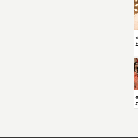
ఉ
వ
అ
వ