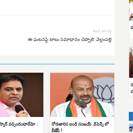
వ
Next article
ఈ ఘటనపై బాబు సమాధానం చెప్పాలి: వెల్లంపల్లి
స
చ
ఆస్కార్ వచ్చిందంటారేమో :
నోరుజారిన బండి సంజయ్..డిఫెన్స్ లో
బీజేపీ !