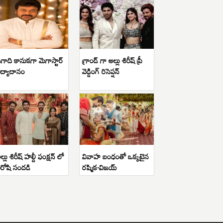
గాది కానుకగా మెగాస్టార్
గ్రాండ్ గా అల్లు శిరీష్ ప్రీ
ిద్యాదానం
వెడ్డింగ్ రిసెప్షన్
ల్లు శిరీష్ హల్దీ ఫంక్షన్ లో
వివాహ బంధంతో ఒక్కటైన
ిరోషి సందడి
రష్మిక-విజయ్