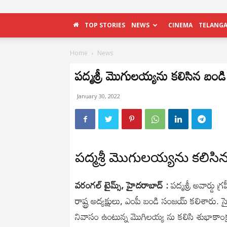
TOP STORIES
NEWS
CINEMA
TELANG
Home
News
పద్మశ్రీ మొగులయ్యను కలిసిన బం
January 30, 2022
పద్మశ్రీ మొగులయ్యను కలిస
వరంగల్ టైమ్స్, హైదరాబాద్ :
పద్మశ్రీ అవార్డు 
రాష్ట్ర అద్యక్షులు, ఎంపీ బండి సంజయ్ కలిశారు. 
నివాసం ఉంటున్న మొగిలయ్య ను కలిసి శుభాకాంక్ష