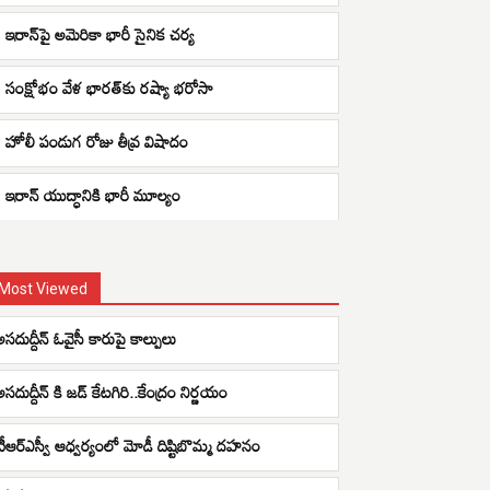
ఇరాన్‌పై అమెరికా భారీ సైనిక చర్య
సంక్షోభం వేళ భారత్‌కు రష్యా భరోసా
హోలీ పండుగ రోజు తీవ్ర విషాదం
ఇరాన్ యుద్ధానికి భారీ మూల్యం
Most Viewed
అసదుద్దీన్ ఓవైసీ కారుపై కాల్పులు
అసదుద్దీన్ కి జడ్ కేటగిరి..కేంద్రం నిర్ణయం
టీఆర్ఎస్వీ ఆధ్వర్యంలో మోడీ దిష్టిబొమ్మ దహనం