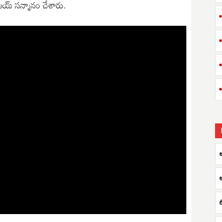
ంజయ్ సన్మానం చేశారు.