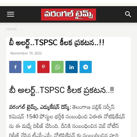
Home
బీ అలర్ట్..TSPSC కీలక ప్రకటన..!!
November 19, 2022
బీ అలర్ట్..TSPSC కీలక ప్రకటన..!!
వరంగల్ టైమ్స్, ఎడ్యుకేషన్ డెస్క్:
తెలంగాణ పబ్లిక్ సర్వీస్
కమిషన్ 1540 పోస్టుల భర్తీకి సంబంధించి ఏఈఈ నోటిఫికేషన్
ను ఈ మధ్యే రిలీజ్ చేసింది. దీనికి సంబంధించిన వెబ్ నోటీస్
రిలీజ్ చేసిన టీఎస్పీఎస్సీ నోటిఫికేషన్ కు సంబంధించిన పూర్తి