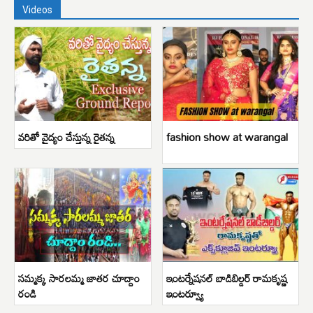
Videos
వరితో వైద్యం చేస్తున్న రైతన్న
fashion show at warangal
సమ్మక్క సారలమ్మ జాతర చూద్దాం
ఇంటర్నేషనల్ బాడిబిల్డర్ రామకృష్ణ
రండి
ఇంటర్వ్యూ