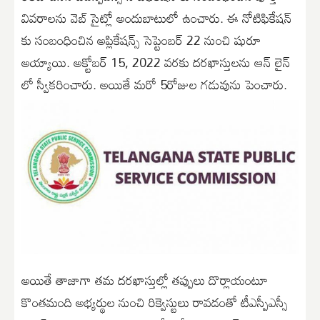
వివరాలను వెబ్ సైట్లో అందుబాటులో ఉంచారు. ఈ నోటిఫికేషన్
కు సంబంధించిన అప్లికేషన్స్ సెప్టెంబర్ 22 నుంచి షురూ
అయ్యాయి. అక్టోబర్ 15, 2022 వరకు దరఖాస్తులను ఆన్ లైన్
లో స్వీకరించారు. అయితే మరో 5రోజుల గడువును పెంచారు.
అయితే తాజాగా తమ దరఖాస్తుల్లో తప్పులు దొర్లాయంటూ
కొంతమంది అభ్యర్థుల నుంచి రిక్వెస్టులు రావడంతో టీఎస్పీఎస్సీ