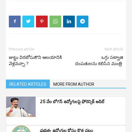
Previous article
Next article
జుట్టు విరబోసుకొని ఆలయానికి
ఒగ్గు సట్వాజి
వెళ్లవచ్చా ?
దంప‌తుల‌ను కలిసిన మంత్రి
RELATED ARTICLES
MORE FROM AUTHOR
25 వేల బోగస్ ఉద్యోగులపై ఫోరెన్సిక్ ఆడిట్
ప్రభుత్వ ఉద్యోగుల కోసం కొత్త చట్టం