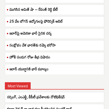
ముగిసిన అమిత్ షా – రేవంత్ రెడ్డి భేటీ
25 వేల బోగస్ ఉద్యోగులపై ఫోరెన్సిక్ ఆడిట్
ఇరాన్‌పై అమెరికా భారీ సైనిక చర్య
సంక్షోభం వేళ భారత్‌కు రష్యా భరోసా
హోలీ పండుగ రోజు తీవ్ర విషాదం
ఇరాన్ యుద్ధానికి భారీ మూల్యం
Most Viewed
నర్సింగ్, ఎంఎల్టీ, బీపీటీ ప్రవేశాలకు నోటిఫికేషన్
కూడా చైర్మన్ గా బాధ్యతలు స్వీకరించిన సుందర్ రాజ్