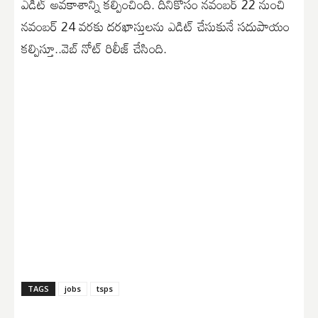
ఎడిట్ అవకాశాన్ని కల్పించింది. దీనికోసం నవంబర్ 22 నుంచి
నవంబర్ 24 వరకు దరఖాస్తులను ఎడిట్ చేసుకునే సదుపాయం
కల్పిస్తూ..వెబ్ నోట్ రిలీజ్ చేసింది.
TAGS
jobs
tsps