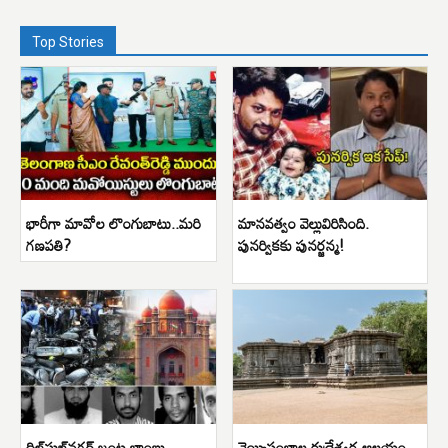
Top Stories
భారీగా మావోల లొంగుబాటు..మరి
మానవత్వం వెల్లువిరిసింది.
గణపతి?
పునర్వికకు పునర్జన్మ!
దిల్‌సుఖ్‌నగర్ జంట బాంబు
వెయ్యిస్తంభాల రుద్రేశ్వర ఆలయం