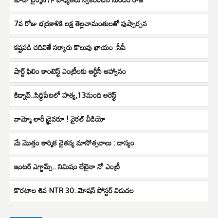
7వ రోజు భద్రకాళికి లక్ష తెల్లచామంతులతో పుష్పార్చన
కష్టపడి చదివితే సర్కారు కొలువు ఖాయం :సీపీ
షార్ట్ ఫిలిం కాంటెస్ట్ ఎంట్రీలకు ఆర్టీసీ ఆహ్వానం
కిడ్నాప్..సిద్దిపేటలో హత్య,13మంది అరెస్ట్
వామ్మో లారీ డ్రైవరూ ! వైరల్ వీడియో
మే మొత్తం కార్మిక చైతన్య మాసోత్సవాలు : దాస్యం
ఇంటర్ ఎగ్జామ్స్.. నిమిషం లేటైనా నో ఎంట్రీ
కొర‌టాల శివ NTR 30..మోష‌న్ పోస్టర్ విడుదల