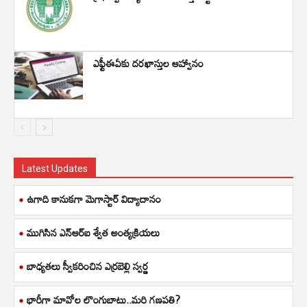
ఎఫ్టీఈఏకు దరఖాస్తుల ఆహ్వానం
Latest Updates
ఉగాది కానుకగా మెగాస్టార్ విద్యాదానం
ముగిసిన ఎన్ఆర్ఐ శ్వేత అంత్యక్రియలు
బాధ్యతలు స్వీకరించిన ఎర్రబెల్లి స్వర్ణ
భారీగా మావోల లొంగుబాటు..మరి గణపతి?