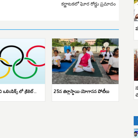
కర్ణాటకలో ఘోర రోడ్డు ప్రమాదం
వ
స
లింపిక్స్ లో క్రికెట్..
25న జిల్లాస్థాయి యోగాసన పోటీలు
చ