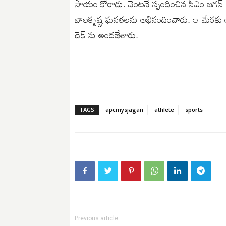
సాయం కోరాడు. వెంటనే స్పందించిన సీఎం జగన్ 
బాలకృష్ణ ఘనతలను అభినందించారు. ఆ మేరకు అధ
చెక్ ను అందజేశారు.
TAGS
apcmysjagan
athlete
sports
Previous article