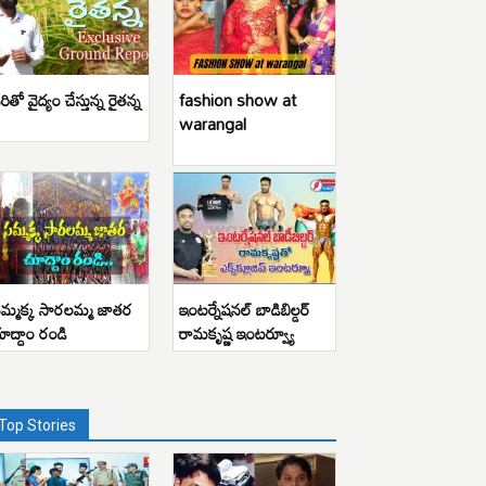
రితో వైద్యం చేస్తున్న రైతన్న
fashion show at
warangal
మ్మక్క సారలమ్మ జాతర
ఇంటర్నేషనల్ బాడిబిల్డర్
ూద్దాం రండి
రామకృష్ణ ఇంటర్వ్యూ
Top Stories