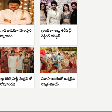
గాది కానుకగా మెగాస్టార్
గ్రాండ్ గా అల్లు శిరీష్ ప్రీ
ిద్యాదానం
వెడ్డింగ్ రిసెప్షన్
ల్లు శిరీష్ హల్దీ ఫంక్షన్ లో
వివాహ బంధంతో ఒక్కటైన
ిరోషి సందడి
రష్మిక-విజయ్