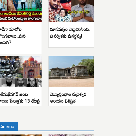
ారీగా మావోల
మానవత్వం వెల్లువిరిసింది.
ొంగుబాటు..మరి
పునర్వికకు పునర్జన్మ!
ణపతి?
ిల్‌సుఖ్‌నగర్ జంట
వెయ్యిస్తంభాల రుద్రేశ్వర
ాంబు పేలుళ్లకు 13 యేళ్లు
ఆలయం విశిష్టత
Cinema