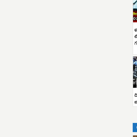
భ
ల
గ
ద
బ