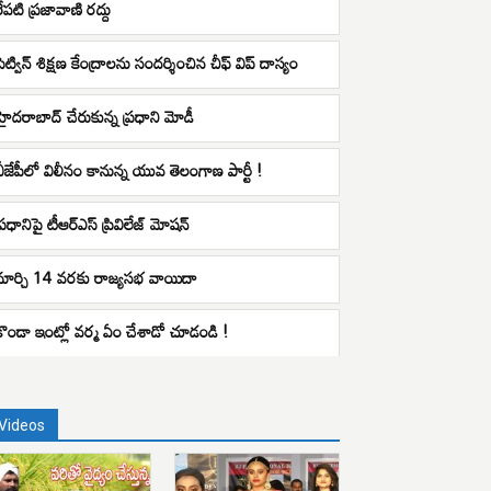
రేపటి ప్రజావాణి రద్దు
సెట్విన్ శిక్షణ కేంద్రాలను సందర్శించిన చీఫ్ విప్ దాస్యం
హైదరాబాద్ చేరుకున్న ప్రధాని మోడీ
బీజేపీలో విలీనం కానున్న యువ తెలంగాణ పార్టీ !
ప్రధానిపై టీఆర్ఎస్ ప్రివిలేజ్ మోషన్
మార్చి 14 వరకు రాజ్యసభ వాయిదా
కొండా ఇంట్లో వర్మ ఏం చేశాడో చూడండి !
Videos