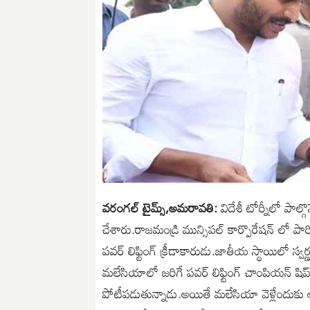
వరంగల్ టైమ్స్,అమరావతి:
విదేశీ టోర్నీలో పాల్
చేశారు.రాజమండ్రి మున్సిపల్ కార్పొరేషన్ లో పారిశ
పవర్ లిఫ్టింగ్ క్రీడాకారుడు.జాతీయ స్థాయిలో స
మలేసియాలో జరిగే పవర్ లిఫ్టింగ్ చాంపియన్ షి
పోటీపడుతున్నాడు.అయితే మలేసియా వెళ్లేందుక