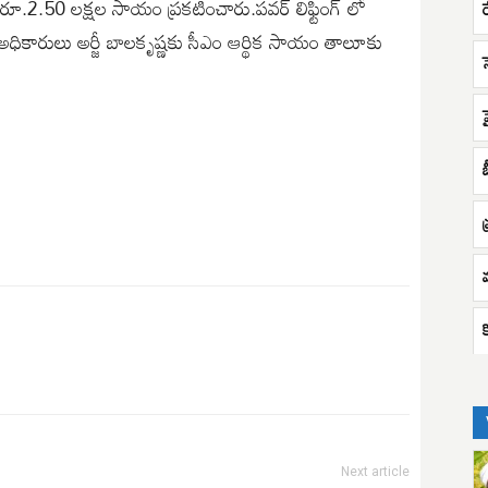
రూ.2.50 లక్షల సాయం ప్రకటించారు.పవర్ లిఫ్టింగ్ లో
ికారులు అర్జీ బాలకృష్ణకు సీఎం ఆర్థిక సాయం తాలూకు
Next article