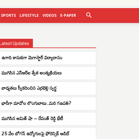
SPORTS
LIFESTYLE
VIDEOS
E-PAPER
Latest Updates
ఉగాది కానుకగా మెగాస్టార్ విద్యాదానం
ముగిసిన ఎన్ఆర్ఐ శ్వేత అంత్యక్రియలు
బాధ్యతలు స్వీకరించిన ఎర్రబెల్లి స్వర్ణ
భారీగా మావోల లొంగుబాటు..మరి గణపతి?
ముగిసిన అమిత్ షా – రేవంత్ రెడ్డి భేటీ
25 వేల బోగస్ ఉద్యోగులపై ఫోరెన్సిక్ ఆడిట్