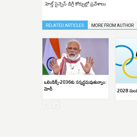
హెల్త్ సైన్సెస్ డిగ్రీ కోర్సుల్లో ప్రవేశాలు
RELATED ARTICLES
MORE FROM AUTHOR
ఒలింపిక్స్‌-2036కు సన్నద్ధమవుతున్నాం:
మోదీ
2028 నుంచి ఒ