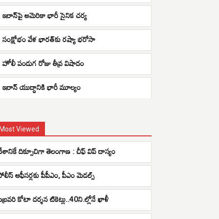
ఇరాన్‌పై అమెరికా భారీ సైనిక చర్య
సంక్షోభం వేళ భారత్‌కు రష్యా భరోసా
హోలీ పండుగ రోజు తీవ్ర విషాదం
ఇరాన్ యుద్ధానికి భారీ మూల్యం
Most Viewed
దేశానికే దిక్సూచిగా తెలంగాణ : చీఫ్ విప్ దాస్యం
పోలీస్ ఆఫీసర్లకు పీపీఎం, పీఎం మెడల్స్
ిబ్రవరి కోటా దర్శన టికెట్లు..40ని.ల్లోనే ఖాళీ