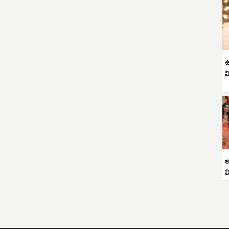
ఉ
వ
అ
వ