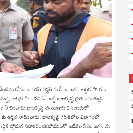
గొనేందుకు కోసం ఓ పవర్ లిఫ్టర్ కు సీఎం జగన్ ఆర్థిక సాయం
ుద్ధ్య కార్మికుడిగా పనిచేసే అర్జీ బాలకృష్ణ ప్రతిభావంతుడైన
్వర్ణం సాధించాడు.బాలకృష్ణ ఈ యేడాది డిసెంబరులో
ప్ కు అర్హత సాధించాడు. బాలకృష్ణ 75 కిలోల విభాగంలో
ఫ
ు ఆర్థిక స్తోమత సహకరించకపోవడంతో ఇటీవల సీఎం జగన్ ను