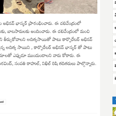
మ
ఏ
్యం అభినవ్ భాస్కర్ ప్రారంభించారు. ఈ చలివేంద్రంలో
లకు, బాటసారులకు అందించారు. ఈ చలివేంద్రంలో మంచి
ిని తీర్చుకోవాలని ఆదిత్యసాయితో పాటు కార్పొరేటర్ అభినవ్
ున్న ఆదిత్య సాయిని , కార్పొరేటర్ అభినవ్ భాస్కర్ తో పాటు
యక్రమాలతో ఎప్పుడూ ముందుండాలని వారు కోరారు. ఈ
అరవింద్, సంపతి రాహుల్, నిఖిల్ రిషి తదితరులు పాల్గొన్నారు.
oad