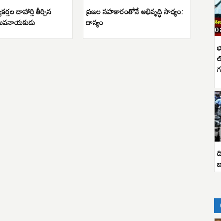
యకర్తల దాహార్తి తీర్చిన
ప్రజల సహకారంతోనే అభివృద్ధి సాధ్యం:
యువనాయకుడు
దాస్యం
భ
ల
గ
ద
బ