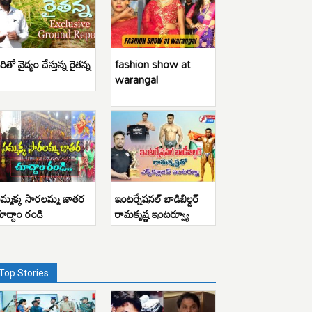
రితో వైద్యం చేస్తున్న రైతన్న
fashion show at
warangal
మ్మక్క సారలమ్మ జాతర
ఇంటర్నేషనల్ బాడిబిల్డర్
ూద్దాం రండి
రామకృష్ణ ఇంటర్వ్యూ
Top Stories