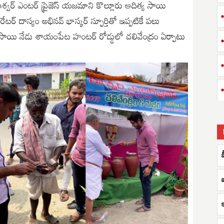
వర్ ఎంటర్ ప్రైజెస్ యజమాని కొల్లూరు ఆదిత్య సాయి
టర్ దాస్యం అభినవ్ భాస్కర్ స్ఫూర్తితో ఇప్పటికే పలు
త్య సాయి నేడు శాయంపేట హంటర్ రోడ్డులో చలివేంద్రం ఏర్పాటు
బ