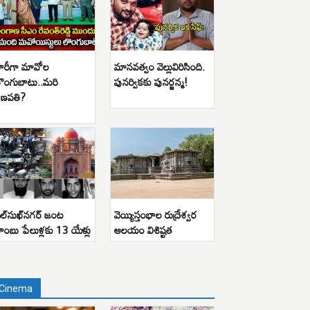
ారీగా మావోల
మానవత్వం వెల్లువిరిసింది.
ొంగుబాటు..మరి
పునర్వికకు పునర్జన్మ!
ణపతి?
ిల్‌సుఖ్‌నగర్ జంట
వెయ్యిస్తంభాల రుద్రేశ్వర
ాంబు పేలుళ్లకు 13 యేళ్లు
ఆలయం విశిష్టత
Cinema