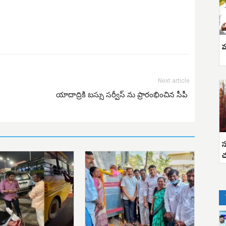
వ
Next article
యాదాద్రికి బస్సు సర్వీస్ ను ప్రారంభించిన సీపీ
స
చ