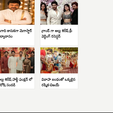
గాది కానుకగా మెగాస్టార్
గ్రాండ్ గా అల్లు శిరీష్ ప్రీ
ిద్యాదానం
వెడ్డింగ్ రిసెప్షన్
ల్లు శిరీష్ హల్దీ ఫంక్షన్ లో
వివాహ బంధంతో ఒక్కటైన
ిరోషి సందడి
రష్మిక-విజయ్