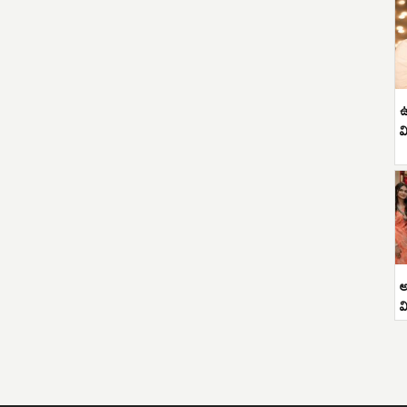
ఉ
వ
అ
వ