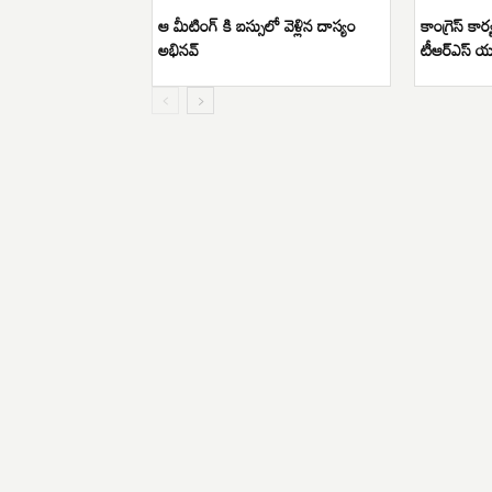
ఆ మీటింగ్ కి బస్సులో వెళ్లిన దాస్యం
కాంగ్రెస్ కార్
అభినవ్
టీఆర్ఎస్ 