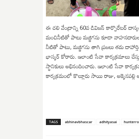
ఈ చలి వేంద్రాన్ని 60వ డివిజన్ కార్పొరేటర్ దాస
మంచినీటితో పాటు మజ్జిగను కూడా వాహనదారు
నీటితో పాటు, మజ్జిగను తాగి ప్రజలు తమ దాహార్త
భాస్కర్ కోరారు. ఇలాంటి సేవా కార్యక్రమాలు చేస్త
స్థానికులు అభినందించారు. ఇలాంటి సేవా కార్
కార్యక్రమంలో కొల్లూరు సాయి రాజు, అక్కెనపల్లి 
TAGS
abhinavbhascar
adhityasai
hunterr