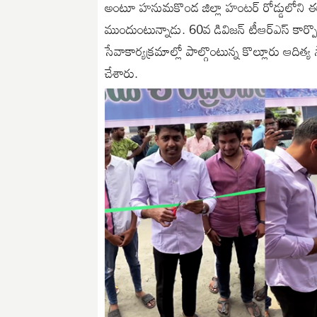
అంటూ హనుమకొండ జిల్లా హంటర్ రోడ్డులోని ఈశ్
ముందుంటున్నాడు. 60వ డివిజన్ టీఆర్ఎస్ కార్పొరే
సేవాకార్యక్రమాల్లో పాల్గొంటున్న కొల్లూరు ఆది
చేశారు.