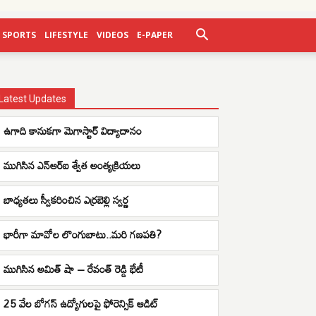
SPORTS
LIFESTYLE
VIDEOS
E-PAPER
Latest Updates
ఉగాది కానుకగా మెగాస్టార్ విద్యాదానం
ముగిసిన ఎన్ఆర్ఐ శ్వేత అంత్యక్రియలు
బాధ్యతలు స్వీకరించిన ఎర్రబెల్లి స్వర్ణ
భారీగా మావోల లొంగుబాటు..మరి గణపతి?
ముగిసిన అమిత్ షా – రేవంత్ రెడ్డి భేటీ
25 వేల బోగస్ ఉద్యోగులపై ఫోరెన్సిక్ ఆడిట్