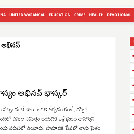
ANA
UNITED WARANGAL
EDUCATION
CRIME
HEALTH
DEVOTIONAL
ం అభినవ్
దాస్యం అభినవ్ భాస్కర్
 వచ్చిందంటే చాలు ఆకలి తీర్చడం కంటే, దప్పిక
ండలో పనుల నిమిత్తం బయటికి వెళ్లే ప్రజల దాహార్తిని
ులు ముందు వరుసలో ఉంటారు. సామాజిక సేవలో తాను సైతం