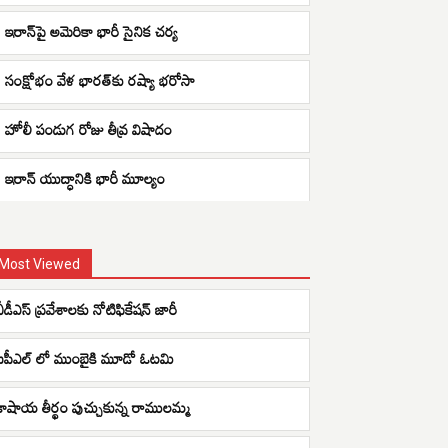
ఇరాన్‌పై అమెరికా భారీ సైనిక చర్య
సంక్షోభం వేళ భారత్‌కు రష్యా భరోసా
హోలీ పండుగ రోజు తీవ్ర విషాదం
ఇరాన్ యుద్ధానికి భారీ మూల్యం
Most Viewed
ీడీఎస్ ప్ర‌వేశాల‌కు నోటిఫికేష‌న్ జారీ
ఐపీఎల్ లో ముంబైకి మూడో ఓటమి
కాషాయ తీర్థం పుచ్చుకున్న రాములమ్మ