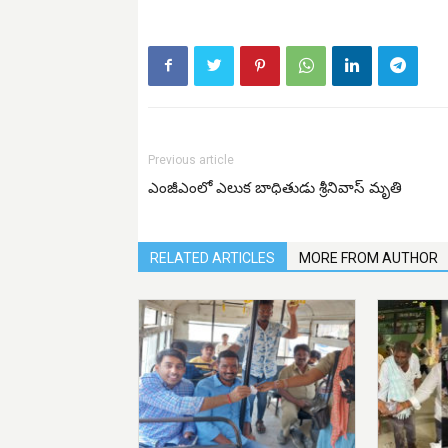
Previous article
ఎంజీఎంలో ఎలుక బాధితుడు శ్రీనివాస్ మృతి
RELATED ARTICLES
MORE FROM AUTHOR