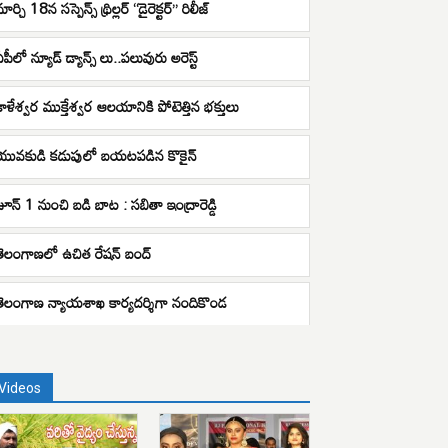
ార్చి 18న సస్పెన్స్ థ్రిల్లర్ “డైరెక్టర్” రిలీజ్
పీలో న్యూడ్ డ్యాన్స్ లు..పలువురు అరెస్ట్
కాళేశ్వర ముక్తేశ్వర ఆలయానికి పోటెత్తిన భక్తులు
యువకుడి కడుపులో బయటపడిన కొకైన్
జూన్ 1 నుంచి బడి బాట : సబితా ఇంద్రారెడ్డి
తెలంగాణలో ఉచిత రేషన్ బంద్
తెలంగాణ న్యాయశాఖ కార్యదర్శిగా నందికొండ
Videos