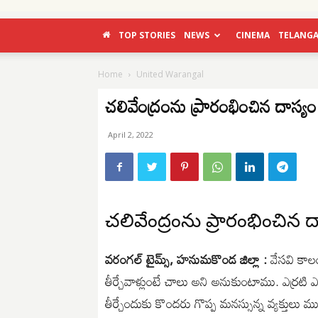
TOP STORIES
NEWS
CINEMA
TELANG
Home
United Warangal
చలివేంద్రంను ప్రారంభించిన దాస్య
April 2, 2022
చలివేంద్రంను ప్రారంభించిన 
వరంగల్ టైమ్స్, హనుమకొండ జిల్లా :
వేసవి కాలం
తీర్చేవాళ్లుంటే చాలు అని అనుకుంటాము. ఎర్రటి ఎ
తీర్చేందుకు కొందరు గొప్ప మనస్సున్న వ్యక్త