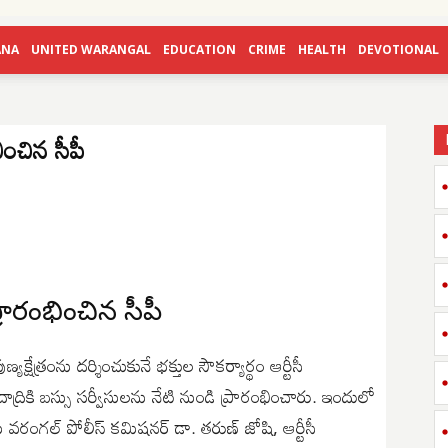
ANA
UNITED WARANGAL
EDUCATION
CRIME
HEALTH
DEVOTIONAL
భించిన సీపీ
్రారంభించిన సీపీ
్యక్షేత్రంను దర్శించుకునే భక్తుల సౌకర్యార్థం ఆర్టీసీ
ికి బస్సు సర్వీసులను నేటి నుండి ప్రారంభించారు. ఇందులో
ను వరంగల్ పోలీస్ కమిషనర్ డా. తరుణ్ జోషి, ఆర్టీసీ