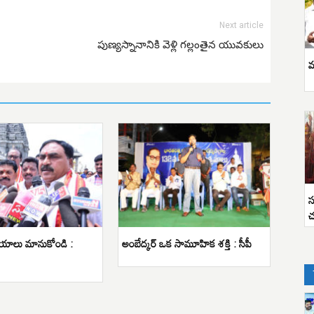
Next article
పుణ్యస్నానానికి వెళ్లి గల్లంతైన యువకులు
వ
స
చ
కీయాలు మానుకోండి :
అంబేద్కర్ ఒక సామూహిక శక్తి : సీపీ