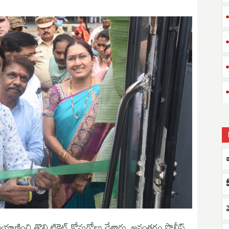
యాణించి తొలి టికెట్ కోనుగోలు చేశారు. అనంతరం పొలీస్