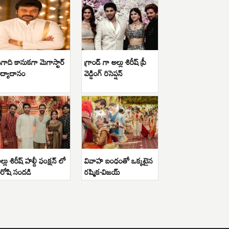
గాది కానుకగా మెగాస్టార్
గ్రాండ్ గా అల్లు శిరీష్ ప్రీ
ిద్యాదానం
వెడ్డింగ్ రిసెప్షన్
ల్లు శిరీష్ హల్దీ ఫంక్షన్ లో
వివాహ బంధంతో ఒక్కటైన
ిరోషి సందడి
రష్మిక-విజయ్