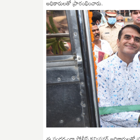
అధికారులతో ప్రారంభించారు.
ఈ సందర్బంగా పోలీస్ కమిషనర్ అధికారులతో ప్ర