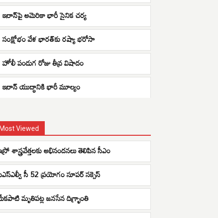
ఇరాన్‌పై అమెరికా భారీ సైనిక చర్య
సంక్షోభం వేళ భారత్‌కు రష్యా భరోసా
హోలీ పండుగ రోజు తీవ్ర విషాదం
ఇరాన్ యుద్ధానికి భారీ మూల్యం
Most Viewed
ఇస్రో శాస్త్రవేత్తలకు అభినందనలు తెలిపిన సీఎం
పీఎస్ఎల్వీ సీ 52 ప్రయోగం సూపర్ సక్సెస్
మేకపాటి మృతిపట్ల జనసేన దిగ్భ్రాంతి