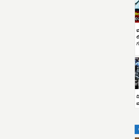
భ
ల
గ
ద
బ