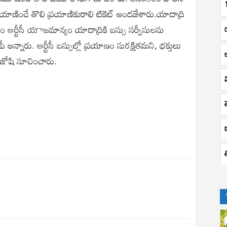
్రయాణించే తొలి ప్రయాణికురాలి టికెట్ అందజేశారు.యాదాద్రి
థం ఆర్టీసీ య‍ాజమాన్యం యాదాద్రికి బస్సు సర్వీసులను
నారు. ఆర్టీసీ బస్సుల్లో ప్రయాణం సురక్షితమని, భక్తులు
్ జోషి సూచించారు.