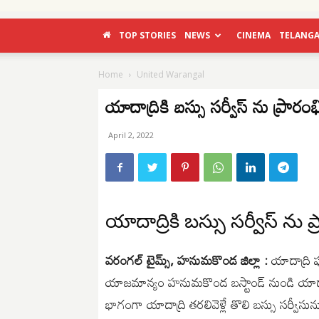
TOP STORIES
NEWS
CINEMA
TELANG
Home
United Warangal
యాదాద్రికి బస్సు సర్వీస్ ను ప్రారం
April 2, 2022
యాదాద్రికి బస్సు సర్వీస్ ను ప
వరంగల్ టైమ్స్, హనుమకొండ జిల్లా :
యాదాద్రి పుణ
యాజమాన్యం హనుమకొండ బస్టాండ్ నుండి యాదాద్ర
భాగంగా యాదాద్రి తరలివెళ్లే తొలి బస్సు సర్వీసు