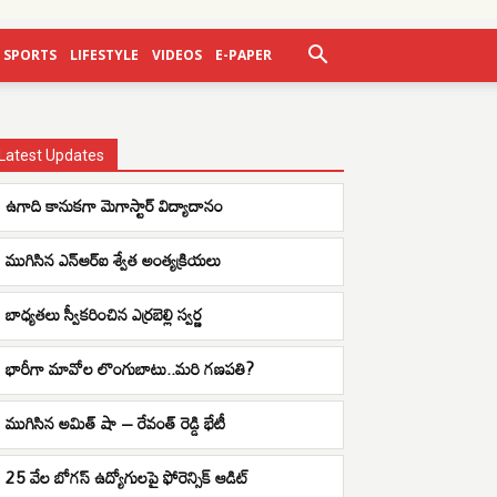
SPORTS
LIFESTYLE
VIDEOS
E-PAPER
Latest Updates
ఉగాది కానుకగా మెగాస్టార్ విద్యాదానం
ముగిసిన ఎన్ఆర్ఐ శ్వేత అంత్యక్రియలు
బాధ్యతలు స్వీకరించిన ఎర్రబెల్లి స్వర్ణ
భారీగా మావోల లొంగుబాటు..మరి గణపతి?
ముగిసిన అమిత్ షా – రేవంత్ రెడ్డి భేటీ
25 వేల బోగస్ ఉద్యోగులపై ఫోరెన్సిక్ ఆడిట్