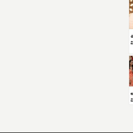
ఉ
వ
అ
వ