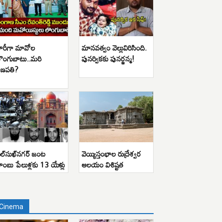
ారీగా మావోల
మానవత్వం వెల్లువిరిసింది.
ొంగుబాటు..మరి
పునర్వికకు పునర్జన్మ!
ణపతి?
ిల్‌సుఖ్‌నగర్ జంట
వెయ్యిస్తంభాల రుద్రేశ్వర
ాంబు పేలుళ్లకు 13 యేళ్లు
ఆలయం విశిష్టత
Cinema