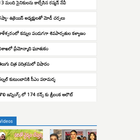
13 మంది సైనికులను కాల్చేసిన రష్యన్ నేవీ
రష్యా- ఉక్రెయిన్ అధ్యక్షులతో మోడీ చర్చలు
కాళేశ్వరంలో కన్నుల పండుగగా శివపార్వతుల కళ్యాణం
విశాఖలో ప్రేమోన్మాది ఘూతుకం
తెలుగు చిత్ర పరిశ్రమలో విషాదం
కల్నల్ కుటుంబానికి సీఎం పరామర్శ
తొలి ఇన్నింగ్స్ లో 174 రన్స్ కు శ్రీలంక ఆలౌట్
Videos