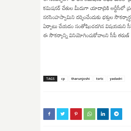
కమిషనర్ చేతుల మీదుగా యాదాద్రికి ఆర్టీసీలో ప
నరసింహస్వామిని దర్శించేందుకు భక్తుల సౌకర్యార్
ఏర్పాటు చేయడం సంతోషించదగిన విషయమని సీపీ అన్
ఈ సౌకర్యాన్ని వినియోగించుకోవాలని సీపీ తరుణ
TAGS
cp
tharunjoshi
tsrtc
yadadri