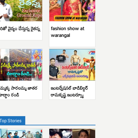
రితో వైద్యం చేస్తున్న రైతన్న
fashion show at
warangal
మ్మక్క సారలమ్మ జాతర
ఇంటర్నేషనల్ బాడిబిల్డర్
ూద్దాం రండి
రామకృష్ణ ఇంటర్వ్యూ
Top Stories