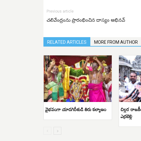
Previous article
చలివేంద్రంను ప్రారంభించిన దాస్యం అభినవ్
RELATED ARTICLES
MORE FROM AUTHOR
వైభవంగా యాదగిరీశుడి తిరు కల్యాణం
చిల్లర రాజ
ఎర్రబెల్లి