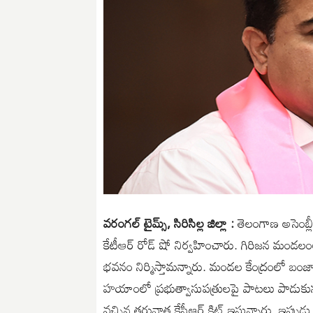
వరంగల్ టైమ్స్, సిరిసిల్ల జిల్లా :
తెలంగాణ అసెంబ్లీ 
కేటీఆర్ రోడ్ షో నిర్వహించారు. గిరిజన మండలం
భవనం నిర్మిస్తామన్నారు. మండల కేంద్రంలో బంజార
హయాంలో ప్రభుత్వాసుపత్రులపై పాటలు పాడుకున్న పర
వచ్చిన తరువాత కేసీఆర్ కిట్ ఇస్తున్నారు. ఇప్పు