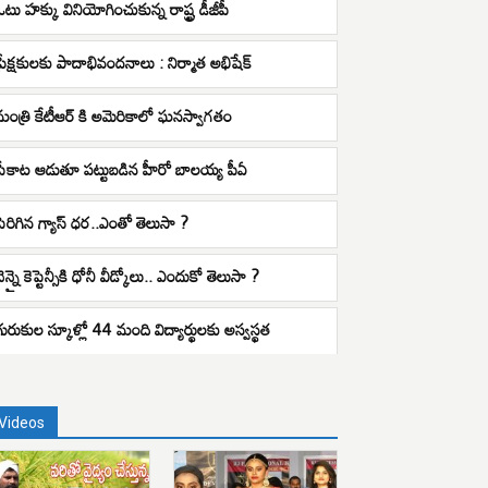
ఓటు హక్కు వినియోగించుకున్న రాష్ట్ర డీజీపీ
ప్రేక్షకులకు పాదాభివందనాలు : నిర్మాత అభిషేక్
మంత్రి కేటీఆర్ కి అమెరికాలో ఘనస్వాగతం
పేకాట ఆడుతూ పట్టుబడిన హీరో బాలయ్య పీఏ
పెరిగిన గ్యాస్ ధర..ఎంతో తెలుసా ?
ెన్నై కెప్టెన్సీకి ధోనీ వీడ్కోలు.. ఎందుకో తెలుసా ?
గురుకుల స్కూళ్లో 44 మంది విద్యార్థులకు అస్వస్థత
Videos