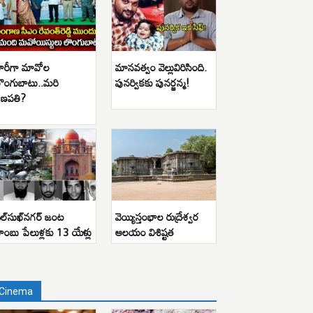
ారీగా మావోల
మానవత్వం వెల్లువిరిసింది.
ొంగుబాటు..మరి
పునర్వికకు పునర్జన్మ!
ణపతి?
ిల్‌సుఖ్‌నగర్ జంట
వెయ్యిస్తంభాల రుద్రేశ్వర
ాంబు పేలుళ్లకు 13 యేళ్లు
ఆలయం విశిష్టత
Cinema