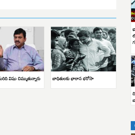
భ
ల
గ
ిది విషం చిమ్ముతున్నారు
బాధితులకు భారాస భరోసా
ద
బ