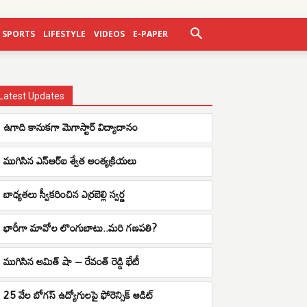
SPORTS
LIFESTYLE
VIDEOS
E-PAPER
Latest Updates
ఉగాది కానుకగా మెగాస్టార్ విద్యాదానం
ముగిసిన ఎన్ఆర్ఐ శ్వేత అంత్యక్రియలు
బాధ్యతలు స్వీకరించిన ఎర్రబెల్లి స్వర్ణ
భారీగా మావోల లొంగుబాటు..మరి గణపతి?
ముగిసిన అమిత్ షా – రేవంత్ రెడ్డి భేటీ
25 వేల బోగస్ ఉద్యోగులపై ఫోరెన్సిక్ ఆడిట్