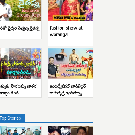
రితో వైద్యం చేస్తున్న రైతన్న
fashion show at
warangal
మ్మక్క సారలమ్మ జాతర
ఇంటర్నేషనల్ బాడిబిల్డర్
ూద్దాం రండి
రామకృష్ణ ఇంటర్వ్యూ
Top Stories