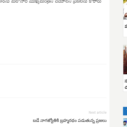
సీఆర్‌ను మరోసారి ముఖ్యమంత్రిని చేయాలని ప్రజలను కోరారు
వ
స
చ
Next article
బడే నాగజ్యోతికి బ్రహ్మరథం పడుతున్న ప్రజలు