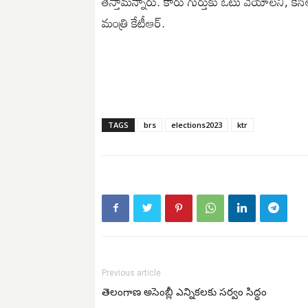
తెస్తామన్నారు. కారు గుర్తుకు ఓటు వేయాలని, కే
మంత్రి కేటీఆర్.
TAGS
brs
elections2023
ktr
Previous article
తెలంగాణ అసెంబ్లీ ఎన్నికలకు సర్వం సిద్ధం