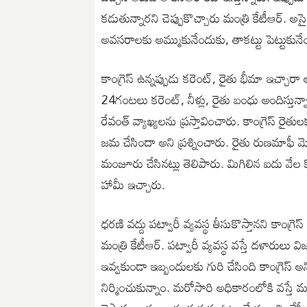
కడుతున్నారని చెప్పుకొచ్చారు మంత్రి కేటీఆర్. అసై
అవసరాలకు అమ్ముకునేందుకు, తాకట్టు పెట్టుకునేం
కాంగ్రెస్ ఉన్నప్పుడు కరెంట్, రైతు భీమా ఇచ్చారా
24గంటలు కరెంట్, నీళ్లు, రైతు బంధు అందిస్తున్న
రేవంత్ వ్యాఖ్యలను ప్రస్తావించారు. కాంగ్రెస్ 
జమ చేసిందా అని ప్రశ్నించారు. రైతు రుణమాఫీ 
మంజూరు చేసినట్లు తెలిపారు. మిగిలిన ఐదు వేల క
హామీ ఇచ్చారు.
ధరణి వద్దు పట్వారీ వ్యవస్థ తీసుకొస్తానని కాంగ
మంత్రి కేటీఆర్. పట్వారీ వ్యవస్థ వస్తే దళారులు 
ఇవ్వకుండా ఇబ్బందులకు గురి చేసింది కాంగ్రెస్ 
నిర్మించుకున్నాం. మరోసారి అధికారంలోకి వస్తే మర