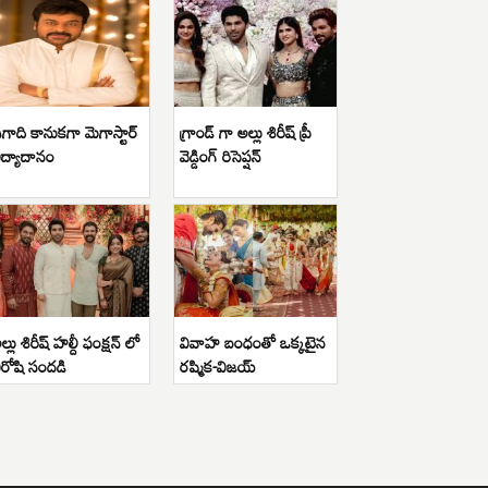
గాది కానుకగా మెగాస్టార్
గ్రాండ్ గా అల్లు శిరీష్ ప్రీ
ిద్యాదానం
వెడ్డింగ్ రిసెప్షన్
ల్లు శిరీష్ హల్దీ ఫంక్షన్ లో
వివాహ బంధంతో ఒక్కటైన
ిరోషి సందడి
రష్మిక-విజయ్