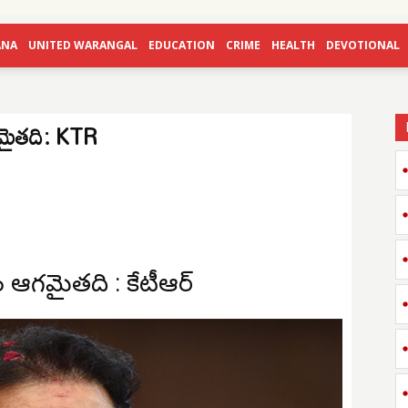
ANA
UNITED WARANGAL
EDUCATION
CRIME
HEALTH
DEVOTIONAL
 ఆగమైతది: KTR
ట్రం ఆగమైతది : కేటీఆర్