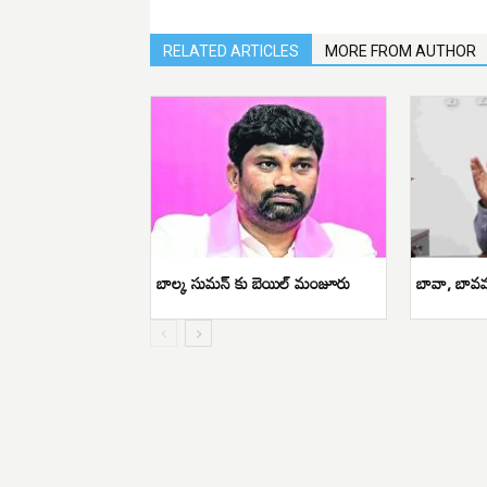
RELATED ARTICLES
MORE FROM AUTHOR
బాల్క సుమన్ కు బెయిల్ మంజూరు
బావా, బావమర