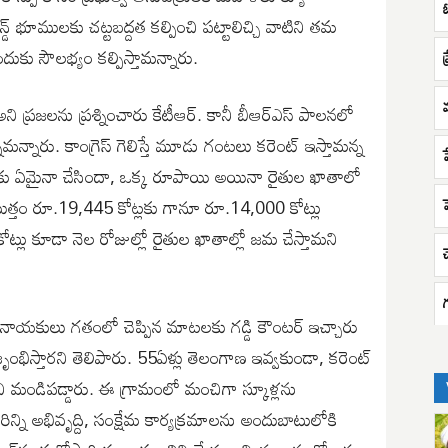
న్డ్ భూములకు చట్టబద్దత కల్పించి పట్టాలిచ్చి వాటిని తమ
దుకు సౌలభ్యం కల్పిస్తామన్నారు.
 అని ప్రజలను ప్రశ్నించారు కేటీఆర్. కానీ బీఆర్ఎస్ పాలనలో
ామన్నారు. కాంగ్రెస్ గెలిస్తే మూడు గంటలు కరెంట్ ఇస్తామన్న
రైతులకు ఏమైనా చేసిందా, ఒక్క రూపాయి అయినా రైతుల ఖాతాలో
మొత్తం రూ.19,445 కోట్లకు గానూ రూ.14,000 కోట్లు
ోట్లు కూడా నెల రోజుల్లో రైతుల ఖాతాల్లో జమ చేస్తామని
చ
్రెస్ నాయకులు గతంలో చెప్పిన మాటలకు గడ్డి కౌంటర్ ఇచ్చారు
విజృంభిస్తారని తెలిపారు. 55ఏళ్లు తెలంగాణ ఇవ్వకుండా, కరెంట్
అని మండిపడ్డారు. ఈ గ్రామంలో మంచిగా స్కూళ్లను
ిన్ని అభివ‌ృద్ది, సంక్షేమ కార్యక్రమాలను అందుబాటులోకి