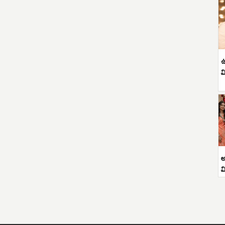
ఉ
వ
అ
వ