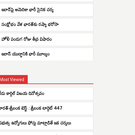
ఇరాన్‌పై అమెరికా భారీ సైనిక చర్య
సంక్షోభం వేళ భారత్‌కు రష్యా భరోసా
హోలీ పండుగ రోజు తీవ్ర విషాదం
ఇరాన్ యుద్ధానికి భారీ మూల్యం
Most Viewed
నేడు కార్గిల్‌ విజయ దినోత్సవం
ారత్-శ్రీలంక టెస్ట్ : శ్రీలంక టార్గెట్ 447
ప్రభుత్వ ఉద్యోగులు ఫోన్లు మాట్లాడితే ఇక చర్యలు