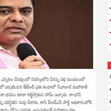
ఎన్నికల నేపథ్యంలో సిరిసిల్లలోని వీరన్న పల్లి మండలంలో
లో పర్యటించిన కేటీఆర్ ప్రతి తండాలో సేవాలాల్ మహారాజ్
భ
ా భవనం కూడా కట్టిస్తామని హామీ ఇచ్చారు. కాంగ్రెస్
ిస్థితిని గుర్తు చేశారు. కానీ బీఆర్ఎస్ పార్టీ అధికారంలోకి
డు కాన్పు కోసం ప్రభుత్వ ఆసుపత్రులకే మహిళలు క్యూ