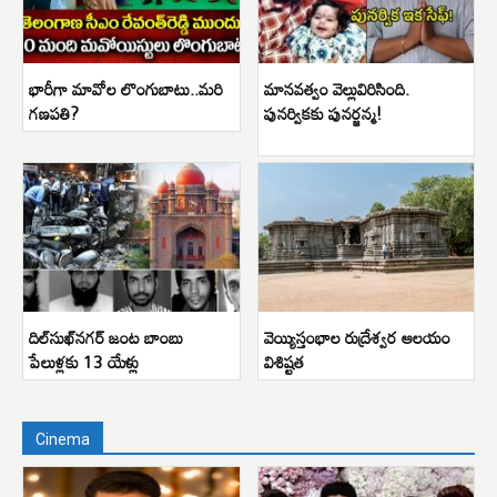
భారీగా మావోల లొంగుబాటు..మరి
మానవత్వం వెల్లువిరిసింది.
గణపతి?
పునర్వికకు పునర్జన్మ!
దిల్‌సుఖ్‌నగర్ జంట బాంబు
వెయ్యిస్తంభాల రుద్రేశ్వర ఆలయం
పేలుళ్లకు 13 యేళ్లు
విశిష్టత
Cinema