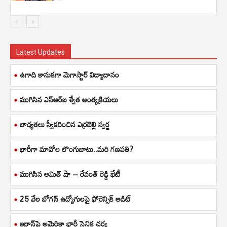
Latest Updates
ఉగాది కానుకగా మెగాస్టార్ విద్యాదానం
ముగిసిన ఎన్ఆర్ఐ శ్వేత అంత్యక్రియలు
బాధ్యతలు స్వీకరించిన ఎర్రబెల్లి స్వర్ణ
భారీగా మావోల లొంగుబాటు..మరి గణపతి?
ముగిసిన అమిత్ షా – రేవంత్ రెడ్డి భేటీ
25 వేల బోగస్ ఉద్యోగులపై ఫోరెన్సిక్ ఆడిట్
ఇరాన్‌పై అమెరికా భారీ సైనిక చర్య