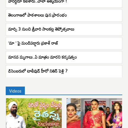
వారిద్దరూ కలిశారు..చాలా ఆత్మీయంగా !
తెలంగాణలో పాఠశాలలు పున:ప్రారంభం
మార్చి 3 నుంచి శ్రీవారి సాలకట్ల తెప్పోత్సవాలు
‘మా ‘ పై మండిపడ్డారు ప్రకాశ్ రాజ్
మానవ మృగాలు..ఏ మాత్రం మారని కర్కషత్వం
డిసెంబరులో టాలీవుడ్ హీరో నితిన్ పెళ్లి ?
Videos