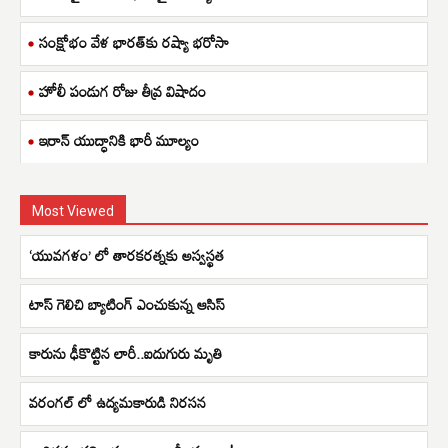
సంక్షోభం వేళ భారత్‌కు రష్యా భరోసా
హోలీ పండుగ రోజు తీవ్ర విషాదం
ఇరాన్ యుద్ధానికి భారీ మూల్యం
Most Viewed
‘యువగళం’ లో తారకరత్నకు అస్వస్థత
టాస్ గెలిచి బ్యాటింగ్ ఎంచుకున్న ఆసిస్
కారును ఢీకొట్టిన లారీ..ఐదుగురు మృతి
వరంగల్ లో ఉద్యమకారుడి నిరసన