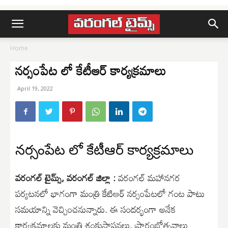
Home
నర్సంపేట లో కేటీఆర్ కార్యక్రమాలు
April 19, 2022
నర్సంపేట లో కేటీఆర్ కార్యక్రమాలు
వరంగల్ టైమ్స్, వరంగల్ జిల్లా :
వరంగల్ మహానగర
పర్యటనలో భాగంగా మంత్రి కేటిఆర్ న‌ర్సంపేట‌లో గంట పాటు
సమయాన్ని వెచ్చించనున్నారు. ఈ సంద‌ర్భంగా అనేక
కార్య‌క్ర‌మాల‌కు మంత్రి శంకుస్థాప‌న‌లు, ప్రారంభోత్స‌వాలు