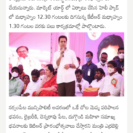
చేయ‌నున్నారు. మార్కెట్ యార్డ్ లో ఏర్పాటు చేసిన హెలీ ప్యాడ్
లో మ‌ధ్యాహ్నం 12.30 గంట‌ల‌కు దిగ‌నున్న కేటీఆర్ మ‌ధ్యాహ్నం
1.30 గంట‌ల వ‌ర‌కు ప‌లు కార్య‌క్ర‌మాల్లో పాల్గొంటారు.
న‌ర్సంపేట మున్సిపాలిటీ ఆవ‌ర‌ణ‌లో ఒకే చోట‌ మెప్మ పరిపాలన
భవనం, లైబ్రరీకి, చెన్నరావు పేట, దుగ్గొండి మ‌హిళా సమాఖ్య
భవనాలకు కెటిఆర్‌ ప్రారంభోత్సవాలు చేస్తారని మంత్రి ఎర్ర‌బెల్లి