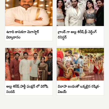
ఉగాది కానుకగా మెగాస్టార్
గ్రాండ్ గా అల్లు శిరీష్ ప్రీ వెడ్డింగ్
విద్యాదానం
రిసెప్షన్
అల్లు శిరీష్ హల్దీ ఫంక్షన్ లో విరోషి
వివాహ బంధంతో ఒక్కటైన రష్మిక-
సందడి
విజయ్