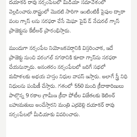
ద‌యాక‌ర్ రావు న‌ర్సంపేట‌లో మీడియా స‌మావేశంలో
వెల్లడించారు.రాష్ట్రంలో మొదటి సారిగా ఇంటింటికీ పైపుల ద్వారా
వంట గ్యాస్ ల‌ను స‌ర‌ఫ‌రా చేసే మెఘా పైప్ డ్ నేచుర‌ల్ గ్యాస్
ప్రాజెక్టును కేటీఆర్ ప్రారంభిస్తారు.
ముందుగా న‌ర్సంపేట నియోజ‌క‌వ‌ర్గానికి విస్త‌రించాక‌, ఇదే
ప్రాజెక్టు నుంచి వ‌రంగ‌ల్ న‌గ‌రానికి కూడా గ్యాస్‌ను సర‌ఫ‌రా
చేయ‌నున్నారు. అనంత‌రం న‌ర్సంపేట‌లో జ‌రిగే స‌భ‌లో
మ‌హిళ‌ల‌కు అభయ హస్తం నిధుల వాపస్ ఇస్తారు. అలాగే స్త్రీ నిధి
నిధులను పంపిణీ చేస్తారు. గ‌తంలో 550 మంది క్రీడాకారిణులు
పాల్గొన్న 9 రకాల గ్రామీణ‌ క్రీడా పోటీల విజేతలకు కెటిఆర్
బహుమతులు అంచేస్తార‌ని మంత్రి ఎర్ర‌బెల్లి ద‌యాక‌ర్ రావు
న‌ర్సంపేట‌లో మీడియాకు వివరించారు.