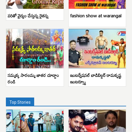
వరితో వైద్యం చేస్తున్న రైతన్న
fashion show at warangal
సమ్మక్క సారలమ్మ జాతర చూద్దాం
ఇంటర్నేషనల్ బాడిబిల్డర్ రామకృష్ణ
రండి
ఇంటర్వ్యూ
Top Stories