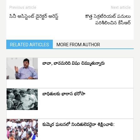
Previous article
Next article
సినీ అసిస్టెంట్ డైరెక్ట‌ర్ అరెస్ట్
కొత్త సెక్రటేరియట్ పనులు
పరిశీలించిన కేసీఆర్
RELATED ARTICLES
MORE FROM AUTHOR
బావా, బావమరిది విషం చిమ్ముతున్నారు
బాధితులకు భారాస భరోసా
కుమ్మెర ఘటనలో నిందితులెవరైనా శిక్షించాలి: