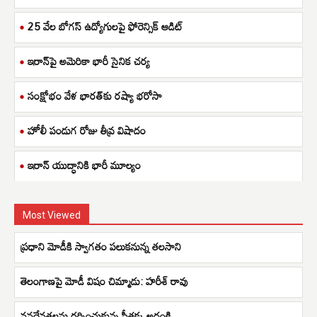
25 వేల బోగస్ ఉద్యోగులపై ఫోరెన్సిక్ ఆడిట్
ఇరాన్‌పై అమెరికా భారీ సైనిక చర్య
సంక్షోభం వేళ భారత్‌కు రష్యా భరోసా
హోలీ పండుగ రోజు తీవ్ర విషాదం
ఇరాన్ యుద్ధానికి భారీ మూల్యం
Most Viewed
ప్రధాని మోడీకి స్వాగతం పలుకనున్న తలసాని
తెలంగాణపై మోడీ విషం చిమ్మాడు: హరీశ్ రావు
వనదేవతలను దర్శించుకున్న సీతక్క,అద్దంకి