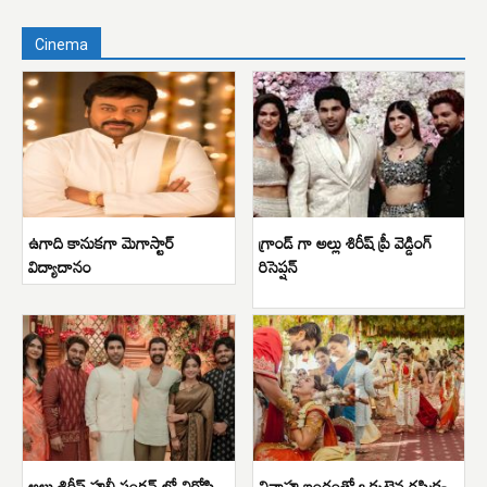
Cinema
ఉగాది కానుకగా మెగాస్టార్
గ్రాండ్ గా అల్లు శిరీష్ ప్రీ వెడ్డింగ్
విద్యాదానం
రిసెప్షన్
అల్లు శిరీష్ హల్దీ ఫంక్షన్ లో విరోషి
వివాహ బంధంతో ఒక్కటైన రష్మిక-