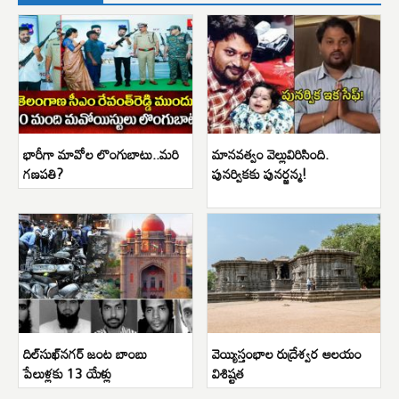
భారీగా మావోల లొంగుబాటు..మరి
మానవత్వం వెల్లువిరిసింది.
గణపతి?
పునర్వికకు పునర్జన్మ!
దిల్‌సుఖ్‌నగర్ జంట బాంబు
వెయ్యిస్తంభాల రుద్రేశ్వర ఆలయం
పేలుళ్లకు 13 యేళ్లు
విశిష్టత