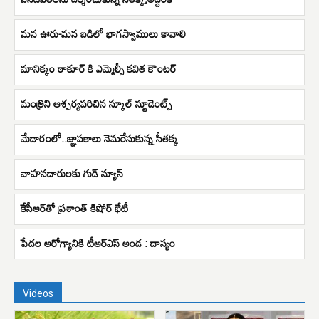
మన ఊరు-మన బడిలో భాగస్వాములు కావాలి
మానిక్కం ఠాకూర్ కి ఎమ్మెల్సీ కవిత కౌంటర్
మంత్రిని ఆశ్చర్యపరిచిన స్కూల్ స్టూడెంట్స్
మేడారంలో..జ్ఞాపకాలు నెమరేసుకున్న సీతక్క
వాహనదారులకు గుడ్ న్యూస్
కేసీఆర్‌‌తో ప్రశాంత్ కిషోర్ భేటీ
పేదల ఆరోగ్యానికి టీఆర్ఎస్ అండ : దాస్యం
Videos