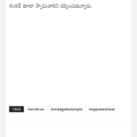
శంకర్ కూడా స్వామివారిని దర్శించుకున్నారు.
TAGS
harishrao
kondagattutemple
koppulaeshwar