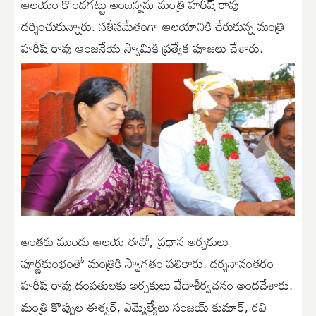
ఆలయం కొండగట్టు అంజన్నను మంత్రి హరీష్ రావు
దర్శించుకున్నారు. సతీసమేతంగా ఆలయానికి చేరుకున్న మంత్రి
హరీష్ రావు ఆంజనేయ స్వామికి ప్రత్యేక పూజలు చేశారు.
అంతకు ముందు ఆలయ ఈవో, ప్రధాన అర్చకులు
పూర్ణకుంభంతో మంత్రికి స్వాగతం పలికారు. దర్శనానంతరం
హరీష్ రావు దంపతులకు అర్చకులు వేదాశీర్వచనం అందచేశారు.
మంత్రి కొప్పుల ఈశ్వర్, ఎమ్మెల్యేలు సంజయ్ కుమార్, రవి