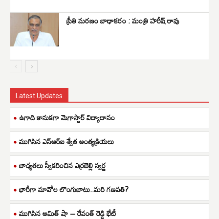
ప్రీతి మరణం బాధాకరం : మంత్రి హరీష్ రావు
Latest Updates
ఉగాది కానుకగా మెగాస్టార్ విద్యాదానం
ముగిసిన ఎన్ఆర్ఐ శ్వేత అంత్యక్రియలు
బాధ్యతలు స్వీకరించిన ఎర్రబెల్లి స్వర్ణ
భారీగా మావోల లొంగుబాటు..మరి గణపతి?
ముగిసిన అమిత్ షా – రేవంత్ రెడ్డి భేటీ