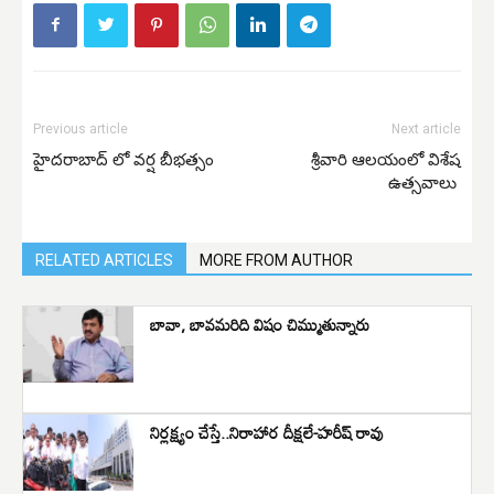
Previous article
Next article
హైదరాబాద్ లో వర్ష బీభత్సం
శ్రీవారి ఆలయంలో విశేష
ఉత్సవాలు
RELATED ARTICLES
MORE FROM AUTHOR
బావా, బావమరిది విషం చిమ్ముతున్నారు
నిర్లక్ష్యం చేస్తే..నిరాహార దీక్షలే-హరీష్ రావు