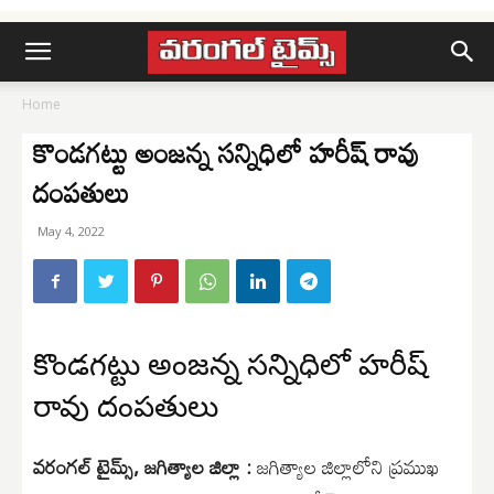
Home
కొండగట్టు అంజన్న సన్నిధిలో హరీష్ రావు
దంపతులు
May 4, 2022
కొండగట్టు అంజన్న సన్నిధిలో హరీష్
రావు దంపతులు
వరంగల్ టైమ్స్, జగిత్యాల జిల్లా :
జగిత్యాల జిల్లాలోని ప్రముఖ