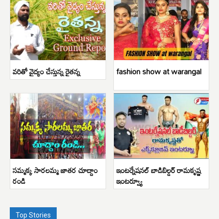
వరితో వైద్యం చేస్తున్న రైతన్న
fashion show at warangal
సమ్మక్క సారలమ్మ జాతర చూద్దాం
ఇంటర్నేషనల్ బాడిబిల్డర్ రామకృష్ణ
రండి
ఇంటర్వ్యూ
Top Stories