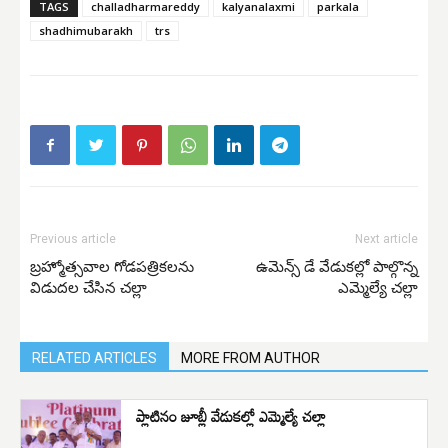
TAGS
challadharmareddy
kalyanalaxmi
parkala
shadhimubarakh
trs
Previous article
Next article
బ్రహ్మోత్సవాల గోడపత్రికలను
ఉమెన్స్ డే వేడుకల్లో పాల్గొన్న
విడుదల చేసిన చల్లా
ఎమ్మెల్యే చల్లా
RELATED ARTICLES
MORE FROM AUTHOR
ప్లాటినం జూబ్లీ వేడుకల్లో ఎమ్మెల్యే చల్లా