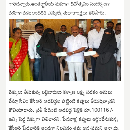
గారిదన్నారు.అంతర్జాతీయ మహిళా దినోత్సవం సందర్భంగా
మహిళామనులందరికి ఎమ్మెల్యే శుభాకాంక్షలు తెలిపారు.
చెక్కులు తీసుకున్న లబ్ధిదారులు కళ్యాణ లక్ష్మి పథకం అమలు
చేస్తూ సీఎం కేసీఆర్ ఆడబిడ్డల పుట్టింటి కష్టాలు తీరుస్తున్నాడని
కొనియాడారు. ప్రతీ పేదింటి ఆడబిడ్డ పెళ్లికి రూ.100116 /-
ఇచ్చి పెద్ద దిక్కుగా నిలిచారని, పేదవాళ్ల కష్టాలు అర్ధంచేసుకున్న
కేసీఆర్ పేదవారికి అండగా నిలవడం తమ అదృష్టమని అన్నారు.