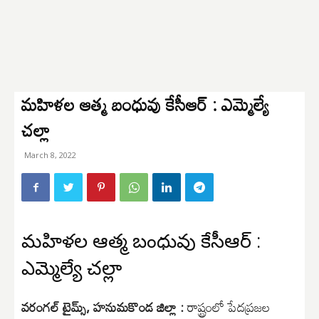
మహిళల ఆత్మ బంధువు కేసీఆర్ : ఎమ్మెల్యే
చల్లా
March 8, 2022
మహిళల ఆత్మ బంధువు కేసీఆర్ :
ఎమ్మెల్యే చల్లా
వరంగల్ టైమ్స్, హనుమకొండ జిల్లా :
రాష్ట్రంలో పేదప్రజల