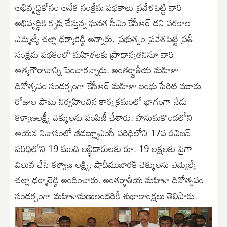
అభివృధ్ధికోసం అనేక సంక్షేమ పథకాలు ప్రవేశపెట్టి వారి
అభివృద్ధికి కృషి చేస్తున్న ఘనత సీఎం కేసీఆర్ దని పరకాల
ఎమ్మెల్యే చల్లా ధర్మారెడ్డి అన్నారు. ప్రభుత్వం ప్రవేశపెట్టే ప్రతీ
సంక్షేమ పథకంలో మహిళలకు ప్రాధాన్యతనిస్తూ వారి
ఆత్మగౌరావాన్ని పెంచారన్నారు. అంతర్జాతీయ మహిళా
దినోత్సవం సందర్భంగా కేసీఆర్ మహిళా బంధు పేరిటి మూడు
రోజుల పాటు నిర్వహించిన కార్యక్రమంలో భాగంగా నేడు
కళ్యాణలక్ష్మీ చెక్కులను పంపిణీ చేశారు. హనుమకొండలోని
ఆయన నివాసంలో జీడబ్ల్యూఎంసీ పరిధిలోని 17వ డివిజన్
పరిధిలోని 19 మంది లబ్ధిదారులకు రూ. 19 లక్షలకు పైగా
విలువ చేసే కళ్యాణ లక్ష్మి, షాదీముబారక్ చెక్కులను ఎమ్మెల్యే
చల్లా ధర్మారెడ్డి అందించారు. అంతర్జాతీయ మహిళా దినోత్సవం
సందర్భంగా మహిళామణులందరికీ శుభాకాంక్షలు తెలిపారు.