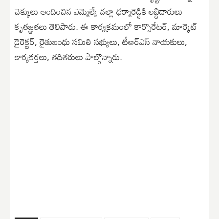
చెక్కులు అందించిన ఎమ్మెల్యే చల్లా ధర్మారెడ్డికి లబ్ధిదారులు
కృతజ్ఞతలు తెలిపారు. ఈ కార్యక్రమంలో కార్పొరేటర్, మార్కెట్
డైరెక్టర్, రైతుబంధు సమితి సభ్యులు, టీఆర్ఎస్ నాయకులు,
కార్యకర్తలు, తదితరులు పాల్గొన్నారు.