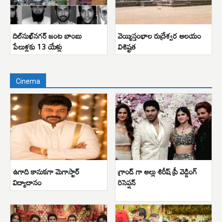
దిల్‌సుఖ్‌నగర్ జంట బాంబు
వెయ్యిస్తంభాల రుద్రేశ్వర ఆలయం
పేలుళ్లకు 13 యేళ్లు
విశిష్టత
Cinema
ఉగాది కానుకగా మెగాస్టార్
గ్రాండ్ గా అల్లు శిరీష్ ప్రీ వెడ్డింగ్
విద్యాదానం
రిసెప్షన్