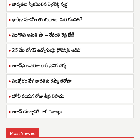
బాధ్యతలు స్వీకరించిన ఎర్రబెల్లి స్వర్ణ
భారీగా మావోల లొంగుబాటు..మరి గణపతి?
ముగిసిన అమిత్ షా – రేవంత్ రెడ్డి భేటీ
25 వేల బోగస్ ఉద్యోగులపై ఫోరెన్సిక్ ఆడిట్
ఇరాన్‌పై అమెరికా భారీ సైనిక చర్య
సంక్షోభం వేళ భారత్‌కు రష్యా భరోసా
హోలీ పండుగ రోజు తీవ్ర విషాదం
ఇరాన్ యుద్ధానికి భారీ మూల్యం
Most Viewed