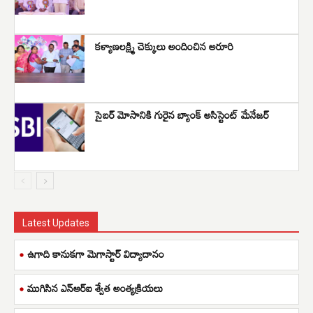
కళ్యాణలక్ష్మి చెక్కులు అందించిన అరూరి
సైబర్ మోసానికి గురైన బ్యాంక్ అసిస్టెంట్ మేనేజర్
Latest Updates
ఉగాది కానుకగా మెగాస్టార్ విద్యాదానం
ముగిసిన ఎన్ఆర్ఐ శ్వేత అంత్యక్రియలు