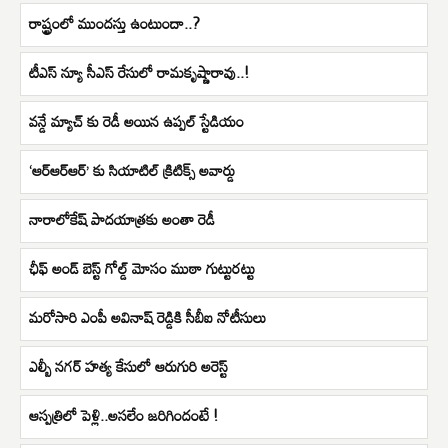
రాష్ట్రంలో ముందస్తు ఉంటుందా..?
టీఎస్ న్యూ సీఎస్ రేసులో రామకృష్ణారావు..!
వన్డే మ్యాచ్ కు రెడీ అయిన ఉప్పల్ స్టేడియం
‘ఆర్ఆర్ఆర్’ కు సియాటిల్ క్రిటిక్స్ అవార్డు
నారాలోకేష్ పాదయాత్రకు అంతా రెడీ
ఛీఫ్ అండ్ బెస్ట్ గోల్డ్ మోసం ముఠా గుట్టురట్టు
మరోసారి ఎంపీ అవినాష్ రెడ్డికి సీబీఐ నోటీసులు
ఎల్బీ నగర్ హత్య కేసులో ఆరుగురి అరెస్ట్
ఆస్పత్రిలో పెళ్లి..అసలేం జరిగిందంటే !