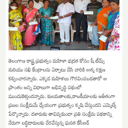
తెలంగాణ రాష్ట్ర ప్రభుత్వం మహిళా భద్రత కోసం షీ టీమ్స్
మరియు సఖి కేంద్రాలను ఏర్పాటు చేసి వారికి ఆత్మ రక్షణ
కల్పించారన్నారు. ఎక్కడ మహిళలు గౌరవించబడతారో ఆ
ప్రాంతం అన్ని విధాలుగా అభివృద్ధి పథంలో
ముందుకెళ్తుందన్నారు. కులమతాలకు,రాజకీయాలకు అతీతంగా
ప్రజల సంక్షీమమే ధ్యేయంగా ప్రభుత్వం కృషి చేస్తుందని ఎమ్మెల్యే
పేర్కొన్నారు. దళారుకు తావివ్వకుండా ప్రతి సంక్షేమ పథకాన్ని
నేరుగా లబ్ధిదారులకు చేరవేస్తున్న ఘనత కేసీఆర్