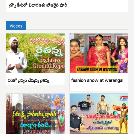
డ్రగ్స్‌ కేసులో విచారణకు హాజరైన పూరీ
Videos
వరితో వైద్యం చేస్తున్న రైతన్న
fashion show at warangal