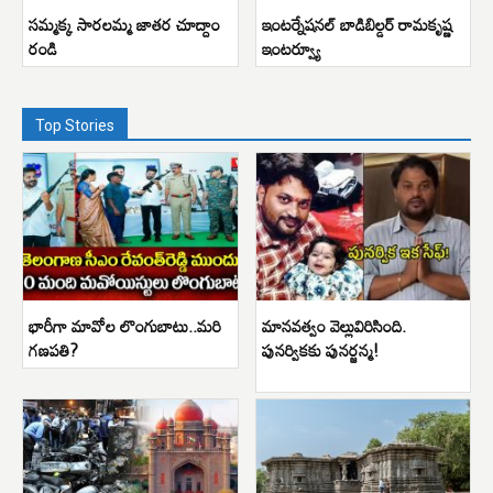
సమ్మక్క సారలమ్మ జాతర చూద్దాం
ఇంటర్నేషనల్ బాడిబిల్డర్ రామకృష్ణ
రండి
ఇంటర్వ్యూ
Top Stories
భారీగా మావోల లొంగుబాటు..మరి
మానవత్వం వెల్లువిరిసింది.
గణపతి?
పునర్వికకు పునర్జన్మ!