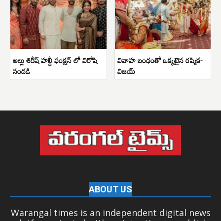
అల్లు శిరీష్ హల్దీ ఫంక్షన్ లో విరోషి
వివాహ బంధంతో ఒక్కటైన రష్మిక-
సందడి
విజయ్
ABOUT US
Warangal times is an independent digital news