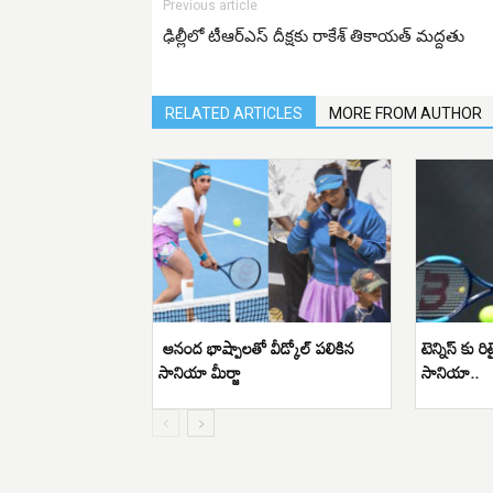
Previous article
ఢిల్లీలో టీఆర్ఎస్ దీక్షకు రాకేశ్ తికాయత్ మద్దతు
RELATED ARTICLES
MORE FROM AUTHOR
ఆనంద భాష్పాలతో వీడ్కోల్ పలికిన
టెన్నిస్ కు ర
సానియా మీర్జా
సానియా..