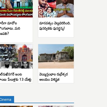
ారీగా మావోల
మానవత్వం వెల్లువిరిసింది.
ొంగుబాటు..మరి
పునర్వికకు పునర్జన్మ!
ణపతి?
ిల్‌సుఖ్‌నగర్ జంట
వెయ్యిస్తంభాల రుద్రేశ్వర
ాంబు పేలుళ్లకు 13 యేళ్లు
ఆలయం విశిష్టత
Cinema