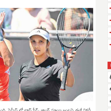
శ
. సెమీస్ లో టాప్ సీడ్స్ జాంగ్ షూయి జంటపై ఈజీ విక్టరీ