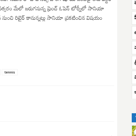
త్సరం మేలో జరుగనున్న ఫ్రెంచ్ ఓపెన్ టోర్నీలో సానియా
్ నుంచి రిటైర్ కానున్నట్లు సానియా ప్రకటించిన విషయం
శ
tennis