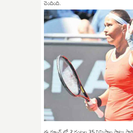
చెందింది.
ఈ మ్యాచ్ లో 2 గంటల 35 నిమిషాల పాటు సాగింది