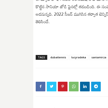
కొట్టిన సానియా జోడి ఫైనల్లో తడబడింది. ఈ సంవ
ఆడనున్నది. 2022 సీజన్ ముగిసిన తర్వాత టెన్నిస
తెలిసిందే.
TAGS
dubaitennis
lucyradeka
saniamirza