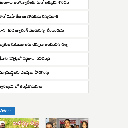
తెలంగాణ అంగన్వాడీలకు మరో అరుదైన గౌరవం
హీరో మహేశ్‌బాబు సోదరుడు కన్నుమూత
టాస్ గెలిచి బ్యాటింగ్ ఎంచుకున్న టీంఇండియా
మృతుల కుటుంబాలకు చెక్కులు అందించిన చల్లా
్రీవారి సన్నిధిలో వద్దిరాజు రవిచంద్ర
విద్యాసంస్థలకు సెలవులు పొడిగింపు
క్వారంటైన్ లో తండ్రీకొడుకులు
Videos