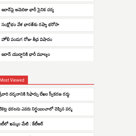
ఇరాన్‌పై అమెరికా భారీ సైనిక చర్య
సంక్షోభం వేళ భారత్‌కు రష్యా భరోసా
హోలీ పండుగ రోజు తీవ్ర విషాదం
ఇరాన్ యుద్ధానికి భారీ మూల్యం
Most Viewed
్రీవారి దర్శనానికి సిఫార్సు లేఖల స్వీకరణ రద్దు
టికెట్ల ధరలను ఎవరు నిర్ణయించాలో చెప్పిన వర్మ
ఐటీలో ఖమ్మం మేటి : కేటీఆర్