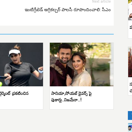
Next article
ఇంటిగ్రేటెడ్ అగ్రికల్చర్ పాలసీ రూపొందించాలి: సీఎం
వ
స
చ
ిటైర్మెంట్ ప్రకటించిన
సానియా,సోయబ్ డైవర్స్ పై
పుకార్లు..నిజమేనా..!