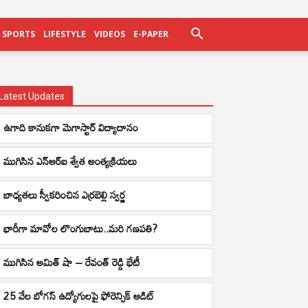
SPORTS
LIFESTYLE
VIDEOS
E-PAPER
Latest Updates
ఉగాది కానుకగా మెగాస్టార్ విద్యాదానం
ముగిసిన ఎన్ఆర్ఐ శ్వేత అంత్యక్రియలు
బాధ్యతలు స్వీకరించిన ఎర్రబెల్లి స్వర్ణ
భారీగా మావోల లొంగుబాటు..మరి గణపతి?
ముగిసిన అమిత్ షా – రేవంత్ రెడ్డి భేటీ
25 వేల బోగస్ ఉద్యోగులపై ఫోరెన్సిక్ ఆడిట్