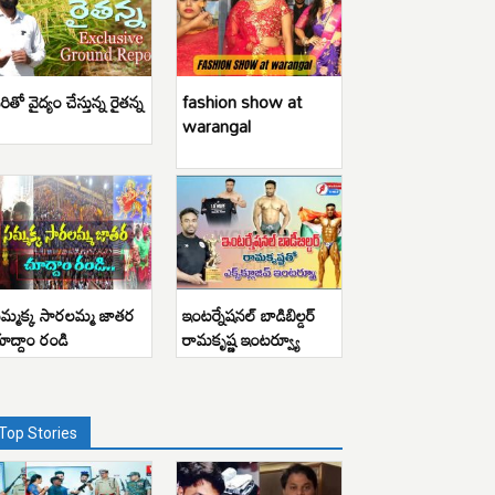
రితో వైద్యం చేస్తున్న రైతన్న
fashion show at
warangal
మ్మక్క సారలమ్మ జాతర
ఇంటర్నేషనల్ బాడిబిల్డర్
ూద్దాం రండి
రామకృష్ణ ఇంటర్వ్యూ
Top Stories