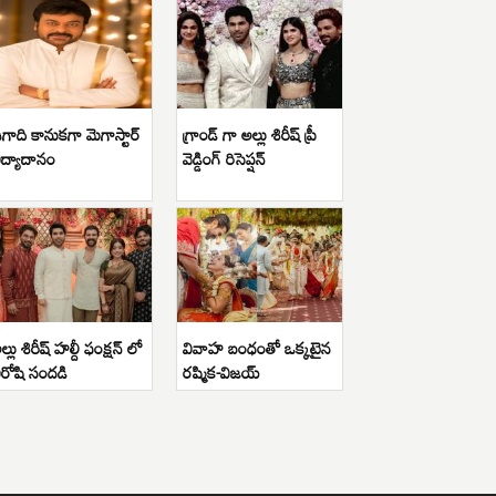
గాది కానుకగా మెగాస్టార్
గ్రాండ్ గా అల్లు శిరీష్ ప్రీ
ిద్యాదానం
వెడ్డింగ్ రిసెప్షన్
ల్లు శిరీష్ హల్దీ ఫంక్షన్ లో
వివాహ బంధంతో ఒక్కటైన
ిరోషి సందడి
రష్మిక-విజయ్