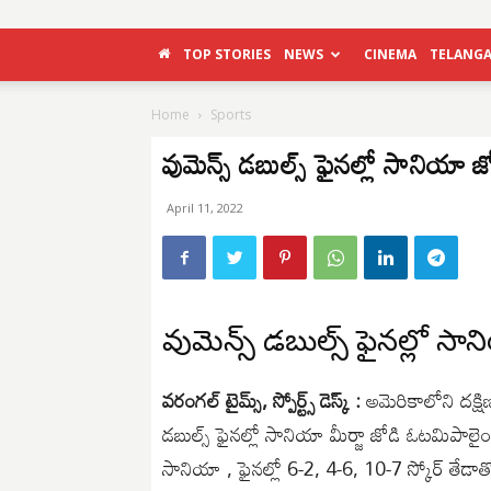
TOP STORIES
NEWS
CINEMA
TELANG
Home
Sports
వుమెన్స్ డబుల్స్ ఫైనల్లో సానియా
April 11, 2022
వుమెన్స్ డబుల్స్ ఫైనల్లో స
వరంగల్ టైమ్స్, స్పోర్ట్స్ డెస్క్ :
అమెరికాలోని దక్షిణ 
డబుల్స్ ఫైనల్లో సానియా మీర్జా జోడి ఓటమిపాలైంది
సానియా , ఫైనల్లో 6-2, 4-6, 10-7 స్కోర్ తేడాతో 