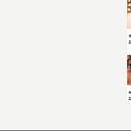
ఉ
వ
అ
వ