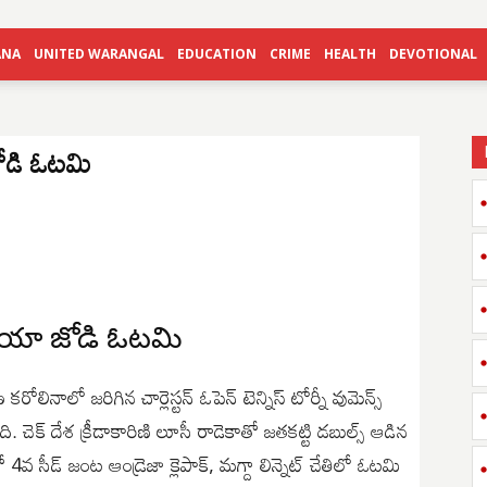
ANA
UNITED WARANGAL
EDUCATION
CRIME
HEALTH
DEVOTIONAL
 జోడి ఓటమి
ానియా జోడి ఓటమి
కరోలినాలో జరిగిన చార్లెస్టన్ ఓపెన్ టెన్నిస్ టోర్నీ వుమెన్స్
. చెక్ దేశ క్రీడాకారిణి లూసీ రాడెకాతో జతకట్టి డబుల్స్ ఆడిన
4వ సీడ్ జంట ఆండ్రెజా క్లెపాక్, మగ్దా లిన్నెట్ చేతిలో ఓటమి