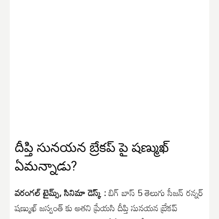
దీప్తి సునయన బ్రేకప్ పై షణ్ముఖ్
ఏమన్నాడు?
వరంగల్ టైమ్స్, సినిమా డెస్క్ :
బిగ్ బాస్ 5 తెలుగు సీజన్ రన్నర్
షణ్ముఖ్ జస్వంత్ కు అతని ప్రేయసి దీప్తి సునయన బ్రేకప్