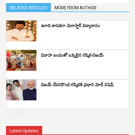
RELATED ARTICLES
MORE FROM AUTHOR
ఉగాది కానుకగా మెగాస్టార్ విద్యాదానం
వివాహ బంధంతో ఒక్కటైన రష్మిక-విజయ్
విజయ్ దేవరకొండ-రష్మికకి ప్రధాని మోడీ విషెష్
Latest Updates