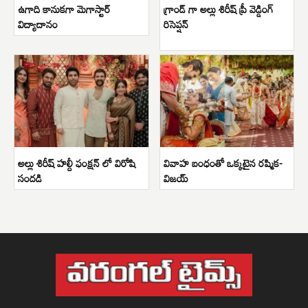
ఉగాది కానుకగా మెగాస్టార్
గ్రాండ్ గా అల్లు శిరీష్ ప్రీ వెడ్డింగ్
విద్యాదానం
రిసెప్షన్
అల్లు శిరీష్ హల్దీ ఫంక్షన్ లో విరోషి
వివాహ బంధంతో ఒక్కటైన రష్మిక-
సందడి
విజయ్