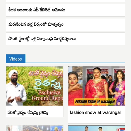
కీలక అంశాలకు ఏపీ కేబినెట్ ఆమోదం
మరణించిన భర్త వీర్యంతో మాతృత్వం
సొంత స్థలాల్లో ఇళ్ల నిర్మాణంపై మార్గదర్శకాలు
Videos
వరితో వైద్యం చేస్తున్న రైతన్న
fashion show at warangal