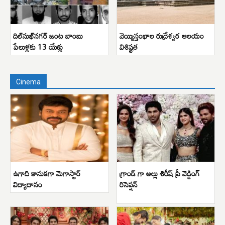
దిల్‌సుఖ్‌నగర్ జంట బాంబు
వెయ్యిస్తంభాల రుద్రేశ్వర ఆలయం
పేలుళ్లకు 13 యేళ్లు
విశిష్టత
Cinema
ఉగాది కానుకగా మెగాస్టార్
గ్రాండ్ గా అల్లు శిరీష్ ప్రీ వెడ్డింగ్
విద్యాదానం
రిసెప్షన్