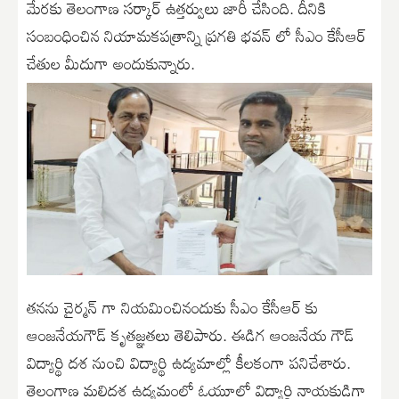
మేరకు తెలంగాణ సర్కార్ ఉత్తర్వులు జారీ చేసింది. దీనికి
సంబంధించిన నియామకపత్రాన్ని ప్రగతి భవన్ లో సీఎం కేసీఆర్
చేతుల మీదుగా అందుకున్నారు.
తనను చైర్మన్ గా నియమించినందుకు సీఎం కేసీఆర్ కు
ఆంజనేయగౌడ్ కృతజ్ఞతలు తెలిపారు. ఈడిగ ఆంజనేయ గౌడ్
విద్యార్థి దశ నుంచి విద్యార్థి ఉద్యమాల్లో కీలకంగా పనిచేశారు.
తెలంగాణ మలిదశ ఉద్యమంలో ఓయూలో విద్యార్థి నాయకుడిగా