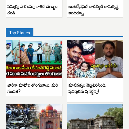
సమ్మక్క సారలమ్మ జాతర చూద్దాం
ఇంటర్నేషనల్ బాడిబిల్డర్ రామకృష్ణ
రండి
ఇంటర్వ్యూ
Top Stories
భారీగా మావోల లొంగుబాటు..మరి
మానవత్వం వెల్లువిరిసింది.
గణపతి?
పునర్వికకు పునర్జన్మ!