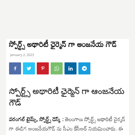
స్పోర్ట్స్ అథారిటీ ఛైర్మెన్ గా ఆంజనేయ గౌడ్
January 2, 2023
స్పోర్ట్స్ అథారిటీ ఛైర్మెన్ గా ఆంజనేయ
గౌడ్
వరంగల్ టైమ్స్, స్పోర్ట్స్ డెస్క్ :
తెలంగాణ స్పోర్ట్స్ అథారిటీ చైర్మన్
గా ఈడిగ ఆంజనేయగౌడ్ ను సీఎం కేసీఆర్ నియమించారు. ఈ