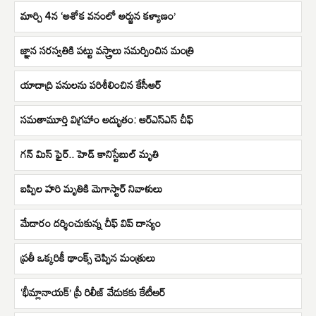
మార్చి 4న ‘అశోక వనంలో అర్జున కళ్యాణం’
జ్ఞాన సరస్వతికి పట్టు వస్త్రాలు సమర్పించిన మంత్రి
యాదాద్రి పనులను పరిశీలించిన కేసీఆర్
సమతామూర్తి విగ్రహాం అద్భుతం: ఆర్ఎస్ఎస్ చీఫ్
గన్ మిస్ ఫైర్.. హెడ్ కానిస్టేబుల్ మృతి
బప్పిల హరి మృతికి మెగాస్టార్ నివాళులు
మేడారం దర్శించుకున్న చీఫ్ విప్ దాస్యం
ప్రతీ ఒక్కరికీ థాంక్స్ చెప్పిన మంత్రులు
‘భీమ్లానాయక్’ ప్రీ రిలీజ్ వేడుకకు కేటీఆర్