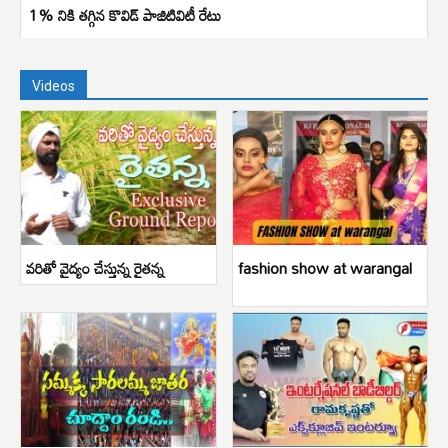
1% నికి తగ్గిన కొవిడ్ పాజిటివిటీ రేటు
Videos
వరితో వైద్యం చేస్తున్న రైతన్న
fashion show at warangal