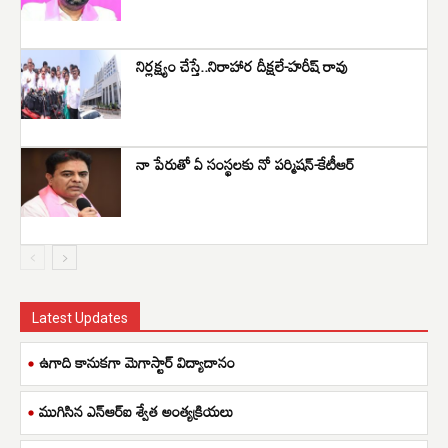
నిర్లక్ష్యం చేస్తే..నిరాహార దీక్షలే-హరీష్ రావు
నా పేరుతో ఏ సంస్థలకు నో పర్మిషన్-కేటీఆర్
Latest Updates
ఉగాది కానుకగా మెగాస్టార్ విద్యాదానం
ముగిసిన ఎన్ఆర్ఐ శ్వేత అంత్యక్రియలు