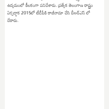
ఉద్యమంలో కీలకంగా పనిచేశారు. ప్రత్యేక తెలంగాణ రాష్ట్రం
ఏర్పడ్డాక 2015లో టీడీపీకి రాజీనామా చేసి బీఆర్ఎస్ లో
చేరారు.