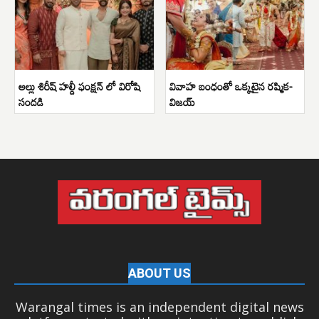
అల్లు శిరీష్ హల్దీ ఫంక్షన్ లో విరోషి
వివాహ బంధంతో ఒక్కటైన రష్మిక-
సందడి
విజయ్
ABOUT US
Warangal times is an independent digital news