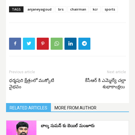
TAGS
anjaneyagoud
brs
chairman
kcr
sports
Previous article
Next article
ధర్మపురి క్షేత్రంలో ముక్కోటి
కేసీఆర్ కి ఎమ్మెల్యే చల్లా
వైభవం
శుభాకాంక్షలు
RELATED ARTICLES
MORE FROM AUTHOR
బాల్క సుమన్ కు బెయిల్ మంజూరు