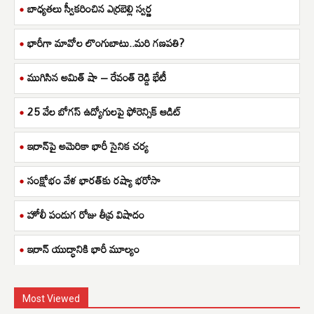
బాధ్యతలు స్వీకరించిన ఎర్రబెల్లి స్వర్ణ
భారీగా మావోల లొంగుబాటు..మరి గణపతి?
ముగిసిన అమిత్ షా – రేవంత్ రెడ్డి భేటీ
25 వేల బోగస్ ఉద్యోగులపై ఫోరెన్సిక్ ఆడిట్
ఇరాన్‌పై అమెరికా భారీ సైనిక చర్య
సంక్షోభం వేళ భారత్‌కు రష్యా భరోసా
హోలీ పండుగ రోజు తీవ్ర విషాదం
ఇరాన్ యుద్ధానికి భారీ మూల్యం
Most Viewed