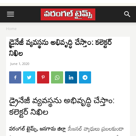
Home
డ్రైనేజీ వ్యవస్థను అభివృద్ధి చేస్తాం: కలెక్టర్
నిఖిల
June 1, 2020
డ్రైనేజీ వ్యవస్థను అభివృద్ధి చేస్తాం:
కలెక్టర్ నిఖిల
వరంగల్ టైమ్స్, జనగామ జిల్లా :
సీజనల్ వ్యాధులు ప్రబలకుండా